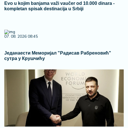
Evo u kojim banjama važi vaučer od 10.000 dinara -
kompletan spisak destinacija u Srbiji
07. 08. 2026 08:45
Једанаести Меморијал "Радисав Рабреновић"
сутра у Крушчићу