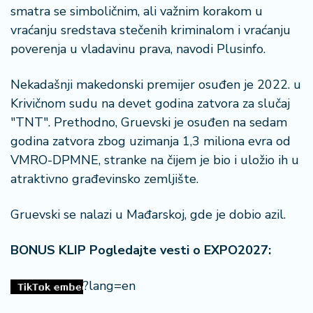
n
smatra se simboličnim, ali važnim korakom u
i
vraćanju sredstava stečenih kriminalom i vraćanju
s
poverenja u vladavinu prava, navodi Plusinfo.
a
n
i
Nekadašnji makedonski premijer osuđen je 2022. u
Krivičnom sudu na devet godina zatvora za slučaj
T
"TNT". Prethodno, Gruevski je osuđen na sedam
u
godina zatvora zbog uzimanja 1,3 miliona evra od
ri
VMRO-DPMNE, stranke na čijem je bio i uložio ih u
z
atraktivno građevinsko zemljište.
a
m
Gruevski se nalazi u Mađarskoj, gde je dobio azil.
K
a
BONUS KLIP Pogledajte vesti o EXPO2027:
ri
j
?lang=en
e
r