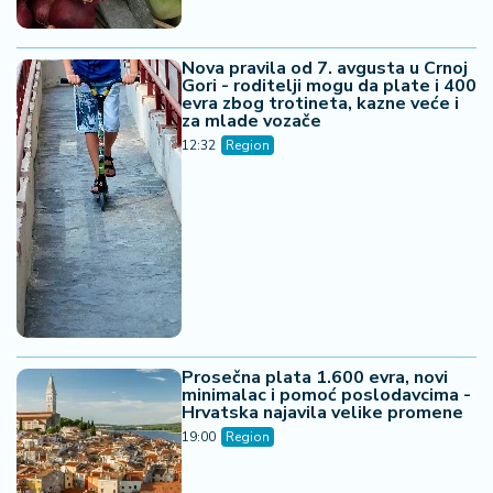
Nova pravila od 7. avgusta u Crnoj
Gori - roditelji mogu da plate i 400
evra zbog trotineta, kazne veće i
za mlade vozače
12:32
Region
Prosečna plata 1.600 evra, novi
minimalac i pomoć poslodavcima -
Hrvatska najavila velike promene
19:00
Region