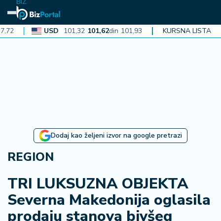
BIZ
USD
101,32
101,62
din
101,93
CAD
KURSNA LISTA
72,30
72,52
din
N
aj
n
o
vi
je
B
Dodaj kao željeni izvor na google pretrazi
i
z
REGION
i
n
TRI LUKSUZNA OBJEKTA
f
Severna Makedonija oglasila
o
prodaju stanova bivšeg