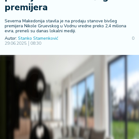
premijera
R
e
g
Severna Makedonija stavila je na prodaju stanove bivšeg
premijera Nikole Gruevskog u Vodnu vredne preko 2,4 miliona
i
evra, preneli su danas lokalni mediji.
o
Autor:
Stanko Stamenković
0
n
29.06.2025.
08:30
S
r
b
ij
a
S
v
e
t
F