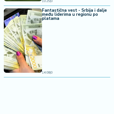
10:25
|
0
Fantastična vest - Srbija i dalje
među liderima u regionu po
platama
14:08
|
0