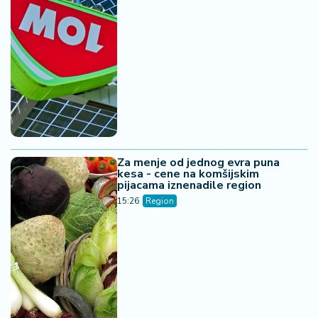
Za menje od jednog evra puna
kesa - cene na komšijskim
pijacama iznenadile region
15:26
Region