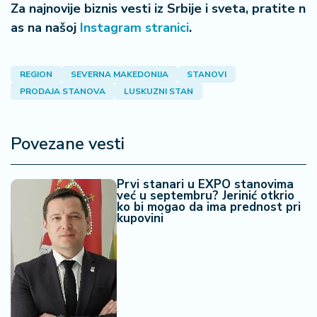
Za najnovije biznis vesti iz Srbije i sveta, pratite n
a
as na našoj
Instagram stranici
.
REGION
SEVERNA MAKEDONIJA
STANOVI
PRODAJA STANOVA
LUSKUZNI STAN
Povezane vesti
Prvi stanari u EXPO stanovima
već u septembru? Jerinić otkrio
ko bi mogao da ima prednost pri
kupovini