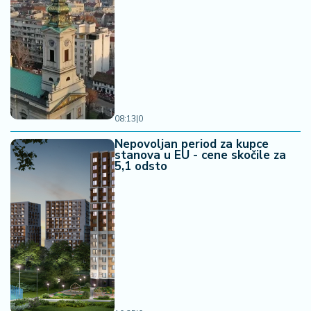
08:13
|
0
Nepovoljan period za kupce
stanova u EU - cene skočile za
5,1 odsto