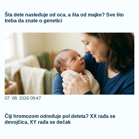
Šta dete nasleđuje od oca, a šta od majke? Sve što
treba da znate o genetici
07. 08. 2026 09:47
Čiji hromozom određuje pol deteta? XX rađa se
devojčica, XY rađa se dečak