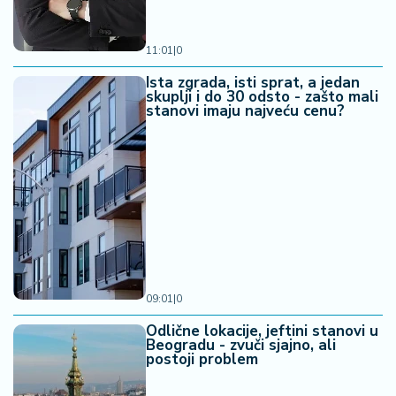
11:01
|
0
Ista zgrada, isti sprat, a jedan
skuplji i do 30 odsto - zašto mali
stanovi imaju najveću cenu?
09:01
|
0
Odlične lokacije, jeftini stanovi u
Beogradu - zvuči sjajno, ali
postoji problem