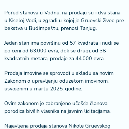
š
a
Pored stanova u Vodnu, na prodaju su i dva stana
č
u Kiseloj Vodi, u zgradi u kojoj je Gruevski živeo pre
N
bekstva u Budimpeštu, prenosi Tanjug.
e
k
Jedan stan ima površinu od 57 kvadrata i nudi se
r
po ceni od 63.000 evra, dok se drugi, od 38
e
kvadratnih metara, prodaje za 44.000 evra.
t
n
i
Prodaja imovine se sprovodi u skladu sa novim
n
Zakonom o upravljanju oduzetom imovinom,
e
usvojenim u martu 2025. godine.
P
Ovim zakonom je zabranjeno učešće članova
e
porodica bivših vlasnika na javnim licitacijama.
n
zi
o
Najavljena prodaja stanova Nikole Gruevskog