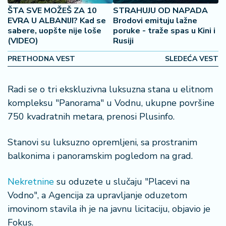
2
ŠTA SVE MOŽEŠ ZA 10
STRAHUJU OD NAPADA
7
EVRA U ALBANIJI? Kad se
Brodovi emituju lažne
sabere, uopšte nije loše
poruke - traže spas u Kini i
(VIDEO)
Rusiji
B
iz
PRETHODNA VEST
SLEDEĆA VEST
L
if
Radi se o tri ekskluzivna luksuzna stana u elitnom
e
s
kompleksu "Panorama" u Vodnu, ukupne površine
t
750 kvadratnih metara, prenosi Plusinfo.
y
l
Stanovi su luksuzno opremljeni, sa prostranim
e
balkonima i panoramskim pogledom na grad.
P
Nekretnine
su oduzete u slučaju "Placevi na
o
t
Vodno", a Agencija za upravljanje oduzetom
r
imovinom stavila ih je na javnu licitaciju, objavio je
o
Fokus.