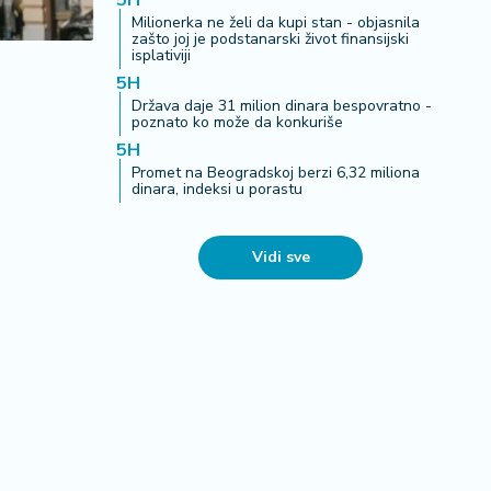
5H
Milionerka ne želi da kupi stan - objasnila
zašto joj je podstanarski život finansijski
isplativiji
5H
Država daje 31 milion dinara bespovratno -
poznato ko može da konkuriše
5H
Promet na Beogradskoj berzi 6,32 miliona
dinara, indeksi u porastu
Vidi sve