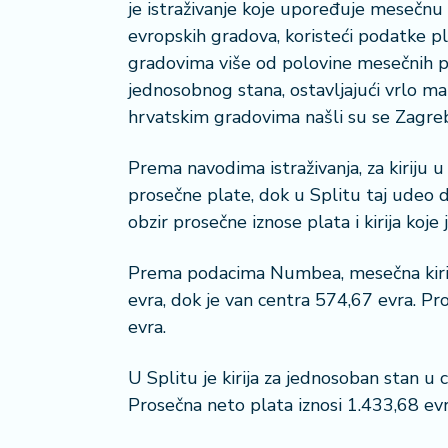
je istraživanje koje upoređuje mesečnu 
a
č
evropskih gradova, koristeći podatke 
gradovima više od polovine mesečnih p
N
jednosobnog stana, ostavljajući vrlo ma
e
hrvatskim gradovima našli su se Zagreb
k
r
Prema navodima istraživanja, za kiriju 
e
prosečne plate, dok u Splitu taj udeo 
t
n
obzir prosečne iznose plata i kirija koje
i
n
Prema podacima Numbea, mesečna kirij
e
evra, dok je van centra 574,67 evra. P
evra.
P
e
U Splitu je kirija za jednosoban stan u
n
zi
Prosečna neto plata iznosi 1.433,68 evr
o
n