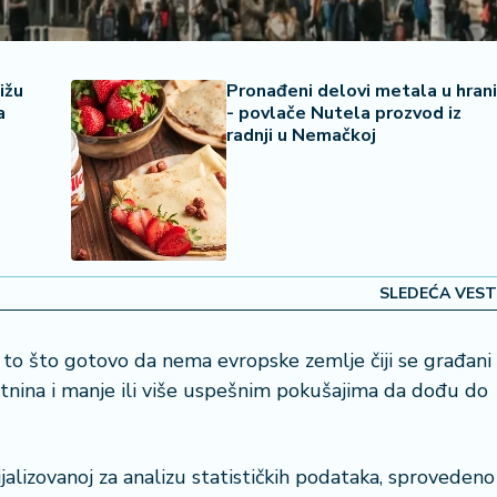
ižu
Pronađeni delovi metala u hrani
a
- povlače Nutela prozvod iz
radnji u Nemačkoj
SLEDEĆA VEST
to što gotovo da nema evropske zemlje čiji se građani
tnina i manje ili više uspešnim pokušajima da dođu do
jalizovanoj za analizu statističkih podataka, sprovedeno