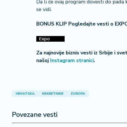
Da li će ovaj program dovesti do pada k
se vidi.
BONUS KLIP Pogledajte vesti o EXP
Za najnovije biznis vesti iz Srbije i sv
našoj
Instagram stranici
.
HRVATSKA
NEKRETNINE
EVROPA
Povezane vesti