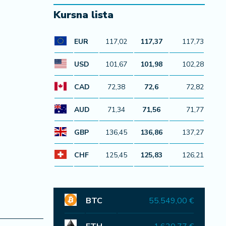
Kursna lista
EUR
117,02
117,37
117,73
USD
101,67
101,98
102,28
CAD
72,38
72,6
72,82
AUD
71,34
71,56
71,77
GBP
136,45
136,86
137,27
CHF
125,45
125,83
126,21
BTC
55.549,00 €