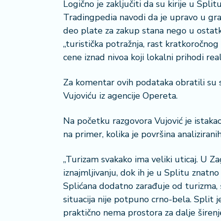
Logično je zaključiti da su kirije u Spl
i
Tradingpedia navodi da je upravo u g
s
deo plate za zakup stana nego u ostatk
a
n
„turistička potražnja, rast kratkoročnog
i
cene iznad nivoa koji lokalni prihodi r
T
Za komentar ovih podataka obratili su 
u
Vujoviću iz agencije Opereta.
ri
z
Na početku razgovora Vujović je istakao 
a
m
na primer, kolika je površina analiziran
K
„Turizam svakako ima veliki uticaj. U Z
a
iznajmljivanju, dok ih je u Splitu znatno 
ri
Splićana dodatno zarađuje od turizma, š
j
situacija nije potpuno crno-bela. Split
e
r
praktično nema prostora za dalje širenje“