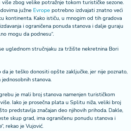
itu više zbog velike potražnje tokom turističke sezone.
radovima južne
Evrope
potrebno izdvajati znatno veći
u kontinenta. Kako ističu, u mnogim od tih gradova
 izdavanja i ograničena ponuda stanova i dalje guraju
ealno mogu da podnesu“.
36 °
se uglednom stručnjaku za tržište nekretnina Bori
Lozni
da je teško donositi opšte zaključke, jer nije poznato,
ih jednosobnih stanova.
agrebu je mali broj stanova namenjen turističkom
više. Iako je prosečna plata u Splitu niža, veliki broj
to predstavlja značajan deo njihovih prihoda. Dakle,
 jeste skup grad, ima ograničenu ponudu stanova i
, rekao je Vujović.