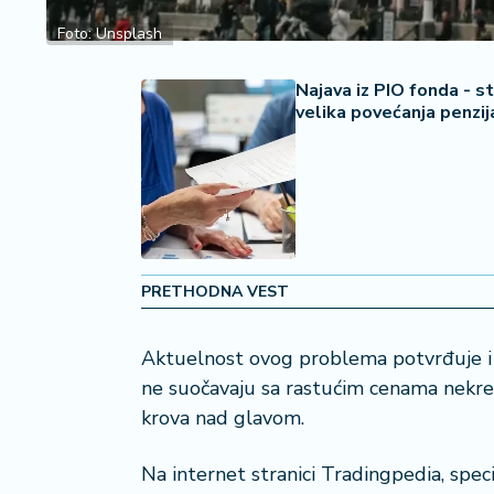
2
7
Foto: Unsplash
B
Najava iz PIO fonda - st
iz
velika povećanja penzij
L
if
e
s
t
y
l
PRETHODNA VEST
e
Aktuelnost ovog problema potvrđuje i 
P
o
ne suočavaju sa rastućim cenama nekre
t
krova nad glavom.
r
o
Na internet stranici Tradingpedia, speci
š