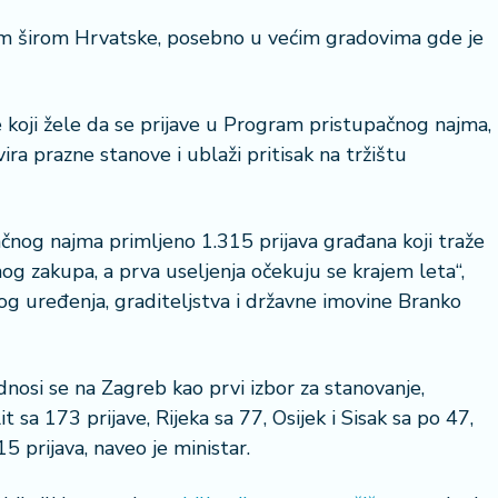
blem širom Hrvatske, posebno u većim gradovima gde je
e koji žele da se prijave u Program pristupačnog najma,
ra prazne stanove i ublaži pritisak na tržištu
čnog najma primljeno 1.315 prijava građana koji traže
og zakupa, a prva useljenja očekuju se krajem leta“,
nog uređenja, graditeljstva i državne imovine Branko
dnosi se na Zagreb kao prvi izbor za stanovanje,
sa 173 prijave, Rijeka sa 77, Osijek i Sisak sa po 47,
5 prijava, naveo je ministar.