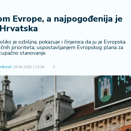
om Evrope, a najpogođenija je
Hrvatska
iko je ozbiljna, pokazuje i činjenica da ju je Evropska
jučnih prioriteta, uspostavljanjem Evropskog plana za
tupačno stanovanje.
nković
28.06.2026.
10:04
0