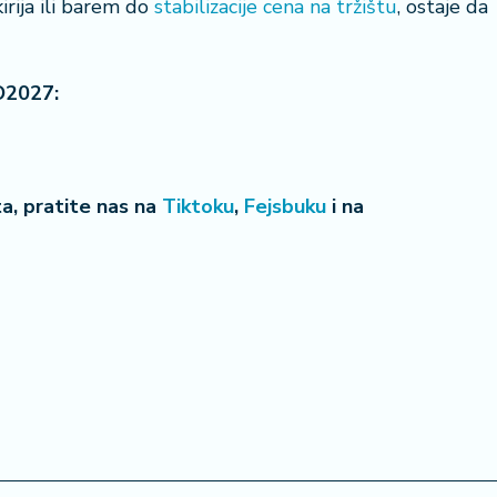
irija ili barem do
stabilizacije cena na tržištu
, ostaje da
O2027:
eta, pratite nas na
Tiktoku
,
Fejsbuku
i na