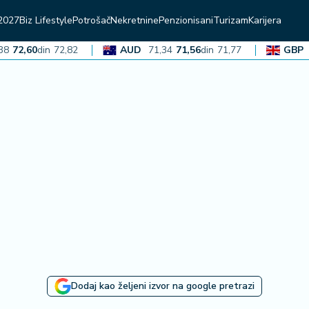
2027
Biz Lifestyle
Potrošač
Nekretnine
Penzionisani
Turizam
Karijera
2,60
din
72,82
AUD
71,34
71,56
din
71,77
GBP
136
Dodaj kao željeni izvor na google pretrazi