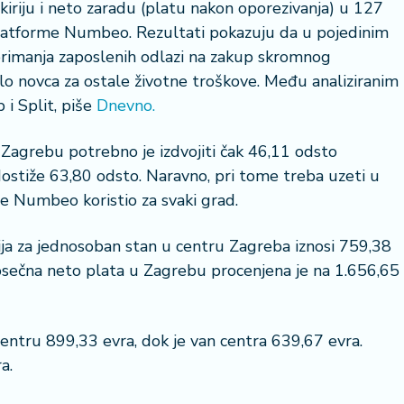
kiriju i neto zaradu (platu nakon oporezivanja) u 127
platforme Numbeo. Rezultati pokazuju da u pojedinim
rimanja zaposlenih odlazi na zakup skromnog
lo novca za ostale životne troškove. Među analiziranim
 i Split, piše
Dnevno.
u Zagrebu potrebno je izdvojiti čak 46,11 odsto
dostiže 63,80 odsto. Naravno, pri tome treba uzeti u
 je Numbeo koristio za svaki grad.
a za jednosoban stan u centru Zagreba iznosi 759,38
rosečna neto plata u Zagrebu procenjena je na 1.656,65
 centru 899,33 evra, dok je van centra 639,67 evra.
a.