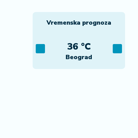
Vremenska prognoza
C
36 °C
ca
Beograd