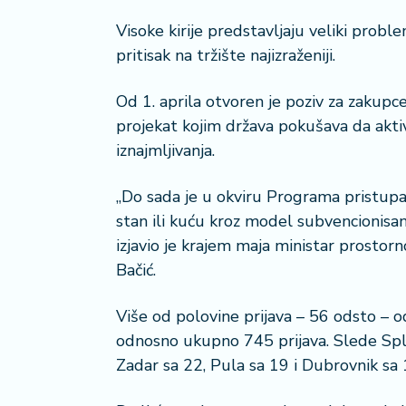
a
Visoke kirije predstavljaju veliki pro
pritisak na tržište najizraženiji.
Od 1. aprila otvoren je poziv za zakupc
projekat kojim država pokušava da aktivi
iznajmljivanja.
„Do sada je u okviru Programa pristupa
stan ili kuću kroz model subvencionisan
izjavio je krajem maja ministar prostor
Bačić.
Više od polovine prijava – 56 odsto – o
odnosno ukupno 745 prijava. Slede Split 
Zadar sa 22, Pula sa 19 i Dubrovnik sa 1