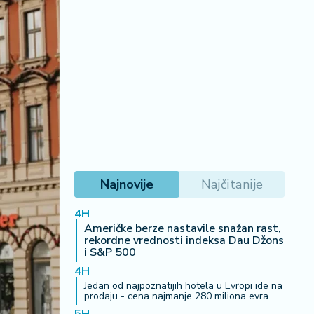
Najnovije
Najčitanije
4H
Američke berze nastavile snažan rast,
rekordne vrednosti indeksa Dau Džons
i S&P 500
4H
Jedan od najpoznatijih hotela u Evropi ide na
prodaju - cena najmanje 280 miliona evra