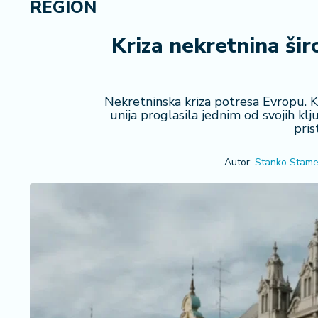
REGION
R
e
g
Kriza nekretnina šir
i
o
n
Nekretninska kriza potresa Evropu. Kol
unija proglasila jednim od svojih kl
S
pris
r
b
Autor:
Stanko Stame
ij
a
S
v
e
t
F