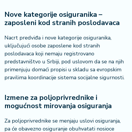
n
i
Nove kategorije osiguranika –
s
zaposleni kod stranih poslodavaca
a
n
i
Nacrt predviđa i nove kategorije osiguranika,
uključujući osobe zaposlene kod stranih
T
poslodavaca koji nemaju registrovano
u
predstavništvo u Srbiji, pod uslovom da se na njih
ri
z
primenjuju domaći propisi u skladu sa evropskim
a
pravilima koordinacije sistema socijalne sigurnosti.
m
Izmene za poljoprivrednike i
K
a
mogućnost mirovanja osiguranja
ri
j
Za poljoprivrednike se menjaju uslovi osiguranja,
e
pa će obavezno osiguranje obuhvatati nosioce
r