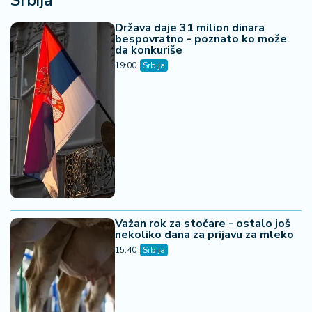
Ljudi masovno odlaze u velike
gradove - kako ta promena menja
ekonomiju
15:32
Srbija