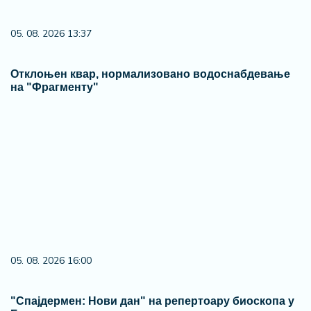
"Спајдермен: Нови дан" на репертоару биоскопа у
Бољевцу
Ostavi komentar