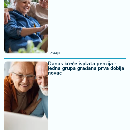
12:44
|
0
Danas kreće isplata penzija -
jedna grupa građana prva dobija
novac