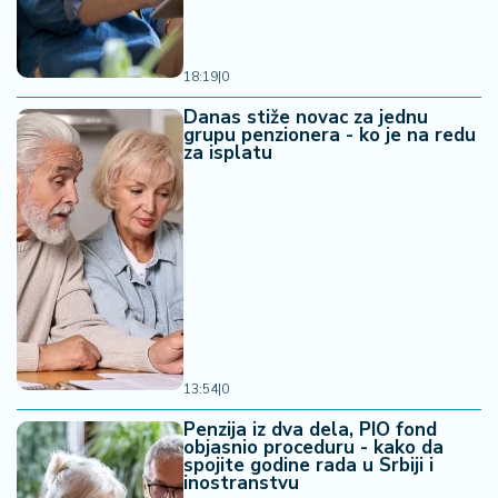
18:19
|
0
Danas stiže novac za jednu
grupu penzionera - ko je na redu
za isplatu
13:54
|
0
Penzija iz dva dela, PIO fond
objasnio proceduru - kako da
spojite godine rada u Srbiji i
inostranstvu