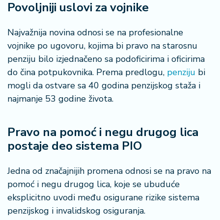
š
Povoljniji uslovi za vojnike
a
č
Najvažnija novina odnosi se na profesionalne
vojnike po ugovoru, kojima bi pravo na starosnu
N
e
penziju bilo izjednačeno sa podoficirima i oficirima
k
do čina potpukovnika. Prema predlogu,
penziju
bi
r
mogli da ostvare sa 40 godina penzijskog staža i
e
najmanje 53 godine života.
t
n
i
Pravo na pomoć i negu drugog lica
n
postaje deo sistema PIO
e
P
Jedna od značajnijih promena odnosi se na pravo na
e
pomoć i negu drugog lica, koje se ubuduće
n
eksplicitno uvodi među osigurane rizike sistema
zi
penzijskog i invalidskog osiguranja.
o