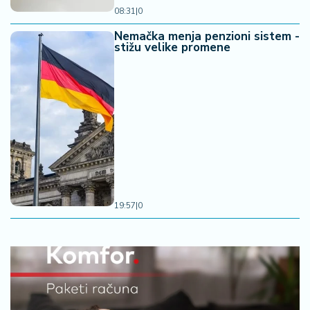
08:31
|
0
Nemačka menja penzioni sistem -
stižu velike promene
19:57
|
0