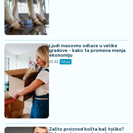
Zašto proizvod košta baš toliko?
Kako nastaje cena koju plaćamo
15:12
Srbija
"Snabdevanje Srbije naftnim
derivatima stabilno, bez obzira na
vodostaj Dunava"
14:47
Srbija