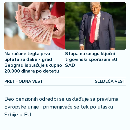
2
7
B
iz
L
if
e
Na račune legla prva
Stupa na snagu ključni
s
uplata za đake - grad
trgovinski sporazum EU i
t
Beograd isplaćuje ukupno
SAD
y
20.000 dinara po detetu
l
PRETHODNA VEST
SLEDEĆA VEST
e
P
Deo penzionih odredbi se usklađuje sa pravilima
o
Evropske unije i primenjivaće se tek po ulasku
t
Srbije u EU.
r
o