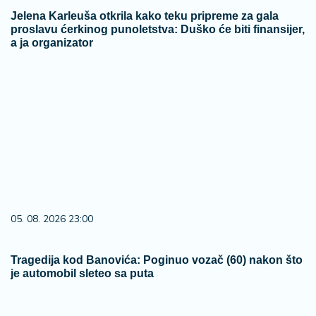
Jelena Karleuša otkrila kako teku pripreme za gala
proslavu ćerkinog punoletstva: Duško će biti finansijer,
a ja organizator
05. 08. 2026 23:00
Tragedija kod Banovića: Poginuo vozač (60) nakon što
je automobil sleteo sa puta