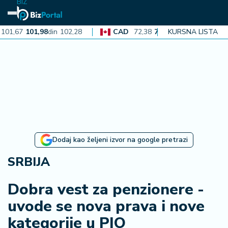
BIZ
7
101,98
din
102,28
CAD
72,38
72,60
din
72,82
KURSNA LISTA
AU
N
aj
n
o
vi
je
B
Dodaj kao željeni izvor na google pretrazi
i
z
SRBIJA
i
n
Dobra vest za penzionere -
f
uvode se nova prava i nove
o
kategorije u PIO