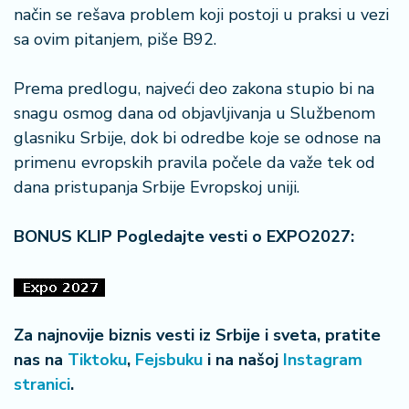
način se rešava problem koji postoji u praksi u vezi
sa ovim pitanjem, piše B92.
Prema predlogu, najveći deo zakona stupio bi na
snagu osmog dana od objavljivanja u Službenom
glasniku Srbije, dok bi odredbe koje se odnose na
primenu evropskih pravila počele da važe tek od
dana pristupanja Srbije Evropskoj uniji.
BONUS KLIP Pogledajte vesti o EXPO2027:
Za najnovije biznis vesti iz Srbije i sveta, pratite
nas na
Tiktoku
,
Fejsbuku
i na našoj
Instagram
stranici
.