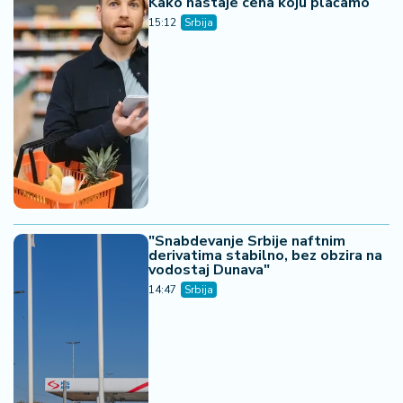
Danas stiže novac za jednu grupu
penzionera - ko je na redu za
isplatu
13:54
Srbija