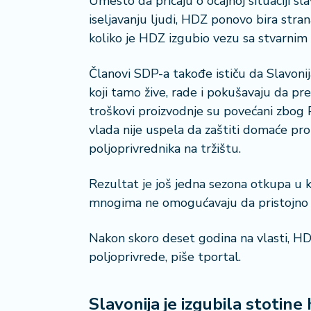
Umesto da pričaju o očajnoj situaciji s
a
iseljavanju ljudi, HDZ ponovo bira stra
č
koliko je HDZ izgubio vezu sa stvarnim
N
Članovi SDP-a takođe ističu da Slavonija
e
k
koji tamo žive, rade i pokušavaju da prež
r
troškovi proizvodnje su povećani zbog P
e
vlada nije uspela da zaštiti domaće pro
t
poljoprivrednika na tržištu.
n
i
n
Rezultat je još jedna sezona otkupa u 
e
mnogima ne omogućavaju da pristojno z
P
Nakon skoro deset godina na vlasti, 
e
poljoprivrede, piše tportal.
n
zi
o
Slavonija je izgubila stotine
n