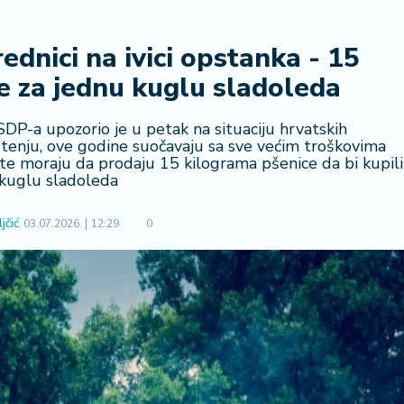
ednici na ivici opstanka - 15
e za jednu kuglu sladoleda
SDP-a upozorio je u petak na situaciju hrvatskih
štenju, ove godine suočavaju sa sve većim troškovima
te moraju da prodaju 15 kilograma pšenice da bi kupili
kuglu sladoleda
jčić
03.07.2026.
12:29
0