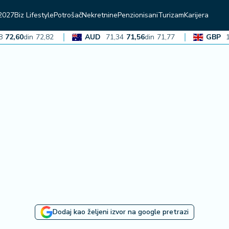
2027
Biz Lifestyle
Potrošač
Nekretnine
Penzionisani
Turizam
Karijera
60
din
72,82
AUD
71,34
71,56
din
71,77
GBP
136,4
Dodaj kao željeni izvor na google pretrazi