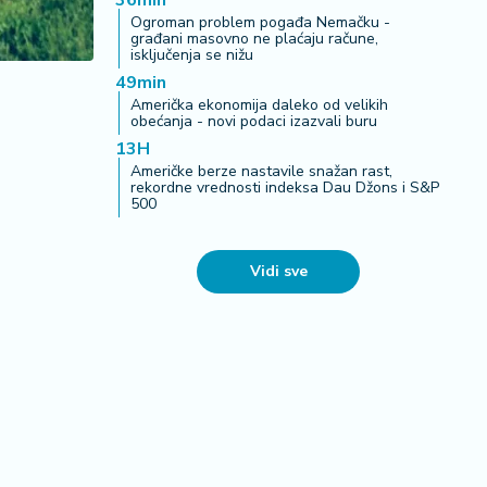
36min
Ogroman problem pogađa Nemačku -
građani masovno ne plaćaju račune,
isključenja se nižu
49min
Američka ekonomija daleko od velikih
obećanja - novi podaci izazvali buru
13H
Američke berze nastavile snažan rast,
rekordne vrednosti indeksa Dau Džons i S&P
500
Vidi sve