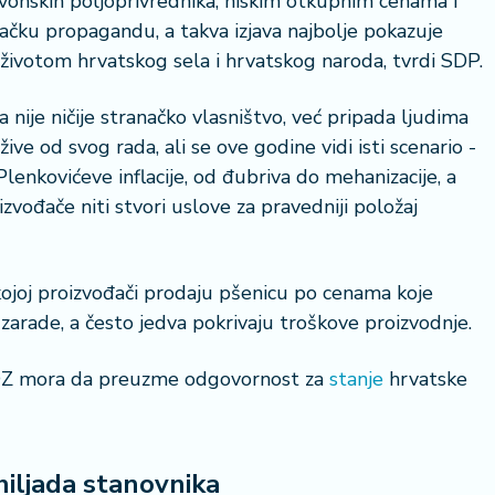
lavonskih poljoprivrednika, niskim otkupnim cenama i
načku propagandu, a takva izjava najbolje pokazuje
 životom hrvatskog sela i hrvatskog naroda, tvrdi SDP.
 nije ničije stranačko vlasništvo, već pripada ljudima
ive od svog rada, ali se ove godine vidi isti scenario -
lenkovićeve inflacije, od đubriva do mehanizacije, a
izvođače niti stvori uslove za pravedniji položaj
kojoj proizvođači prodaju pšenicu po cenama koje
arade, a često jedva pokrivaju troškove proizvodnje.
HDZ mora da preuzme odgovornost za
stanje
hrvatske
 hiljada stanovnika