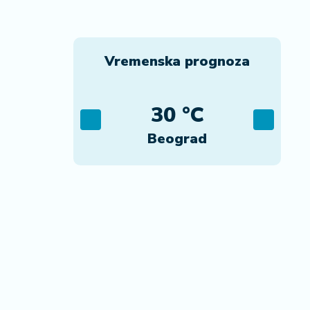
Vremenska prognoza
C
30 °C
ca
Beograd