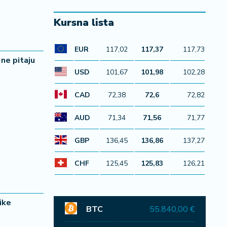
Kursna lista
EUR
117,02
117,37
117,73
 ne pitaju
USD
101,67
101,98
102,28
CAD
72,38
72,6
72,82
AUD
71,34
71,56
71,77
GBP
136,45
136,86
137,27
CHF
125,45
125,83
126,21
ike
BTC
55.840,00 €