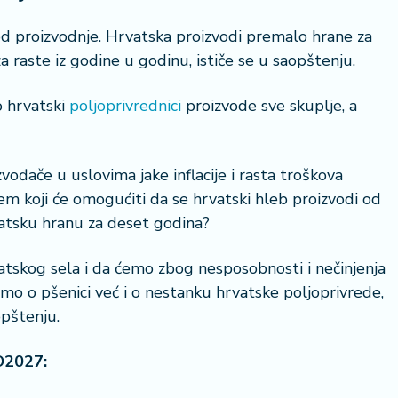
d proizvodnje. Hrvatska proizvodi premalo hrane za
 raste iz godine u godinu, ističe se u saopštenju.
o hrvatski
poljoprivrednici
proizvode sve skuplje, a
22 °
zvođače u uslovima jake inflacije i rasta troškova
Lozni
 koji će omogućiti da se hrvatski hleb proizvodi od
rvatsku hranu za deset godina?
tskog sela i da ćemo zbog nesposobnosti i nečinjenja
mo o pšenici već i o nestanku hrvatske poljoprivrede,
opštenju.
O2027: