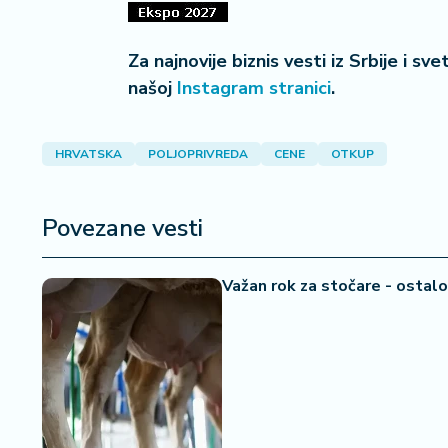
a
Za najnovije biznis vesti iz Srbije i sv
našoj
Instagram stranici
.
HRVATSKA
POLJOPRIVREDA
CENE
OTKUP
Povezane vesti
Važan rok za stočare - ostalo