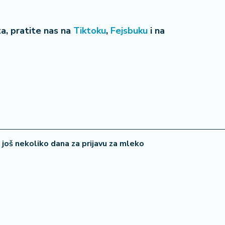
eta, pratite nas na
Tiktoku
,
Fejsbuku
i na
 još nekoliko dana za prijavu za mleko