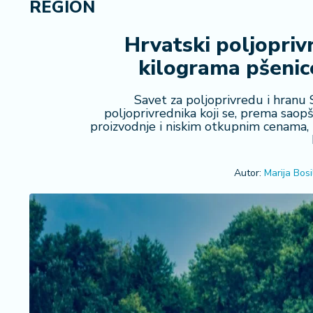
REGION
R
e
g
Hrvatski poljoprivr
i
kilograma pšenic
o
n
Savet za poljoprivredu i hranu 
poljoprivrednika koji se, prema saop
S
proizvodnje i niskim otkupnim cenama, 
r
b
ij
Autor:
Marija Bosil
a
S
v
e
t
F