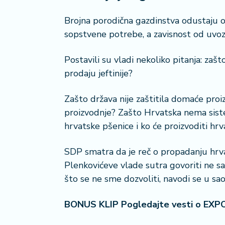
i
s
Brojna porodična gazdinstva odustaju o
a
sopstvene potrebe, a zavisnost od uvoza
n
i
Postavili su vladi nekoliko pitanja: zašt
prodaju jeftinije?
T
u
Zašto država nije zaštitila domaće proi
ri
z
proizvodnje? Zašto Hrvatska nema sistem
a
hrvatske pšenice i ko će proizvoditi h
m
SDP smatra da je reč o propadanju hrva
K
Plenkovićeve vlade sutra govoriti ne sa
a
što se ne sme dozvoliti, navodi se u sa
ri
j
e
BONUS KLIP Pogledajte vesti o EXP
r