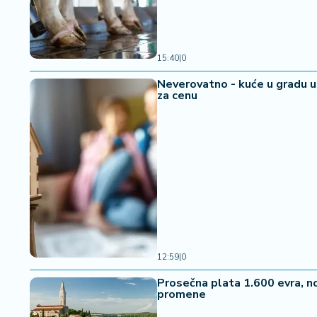
15:40
|
0
Neverovatno - kuće u gradu u 
za cenu
12:59
|
0
Prosečna plata 1.600 evra, n
promene