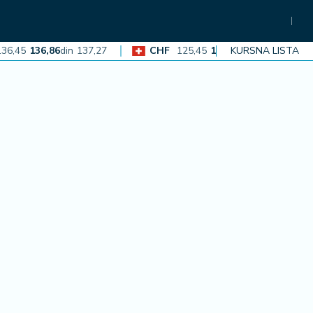
5
136,86
din
137,27
CHF
125,45
125,83
din
KURSNA LISTA
126,21