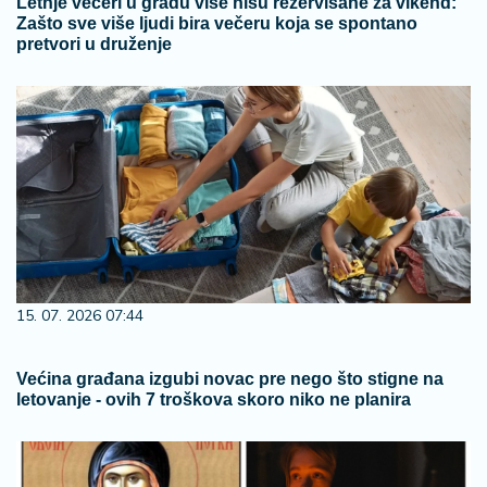
Letnje večeri u gradu više nisu rezervisane za vikend:
Zašto sve više ljudi bira večeru koja se spontano
pretvori u druženje
15. 07. 2026 07:44
Većina građana izgubi novac pre nego što stigne na
letovanje - ovih 7 troškova skoro niko ne planira