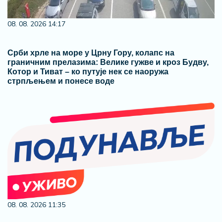
08. 08. 2026 14:17
Срби хрле на море у Црну Гору, колапс на
граничним прелазима: Велике гужве и кроз Будву,
Котор и Тиват – ко путује нек се наоружа
стрпљењем и понесе воде
08. 08. 2026 11:35