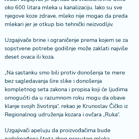
oko 600 litara mleka u kanalizaciju. Iako su sve
njegove koze zdrave, mleko nije mogao da preda
mlekari jer je otkup bio tehnički neizvodljiv.
Uzgajivače brine i ograničenje prema kojem se za
sopstvene potrebe godišnje može zaklati najviše
deset ovaca ili koza.
„Na sastanku smo bili protiv donošenja te mere
bez sagledavanja šire slike i donošenja
kompletnog seta zakona i propisa koji će ljudima
omogućiti da u razumnom roku mogu da obave
klanje svojih životinja“, rekao je Krunoslav Čičko iz
Regionalnog udruženja kozara i ovčara „Ruka“.
Uzgajivači apeluju da proizvođačima bude
nadoknađena šteta zbog prosutog mleka.