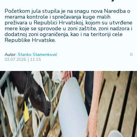
R
Početkom jula stupila je na snagu nova Naredba o
e
merama kontrole i sprečavanja kuge malih
g
preživara u Republici Hrvatskoj, kojom su utvrđene
i
mere koje se sprovode u zoni zaštite, zoni nadzora i
o
dodatnoj zoni ograničenja, kao i na teritoriji cele
n
Republike Hrvatske.
S
Autor:
Stanko Stamenković
0
03.07.2026.
11:15
r
b
ij
a
S
v
e
t
F