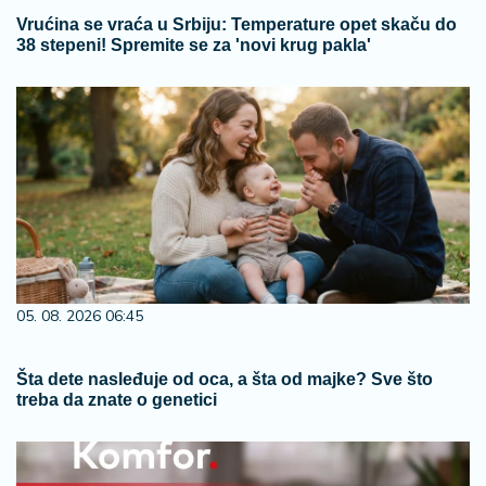
Vrućina se vraća u Srbiju: Temperature opet skaču do
38 stepeni! Spremite se za 'novi krug pakla'
05. 08. 2026 06:45
Šta dete nasleđuje od oca, a šta od majke? Sve što
treba da znate o genetici