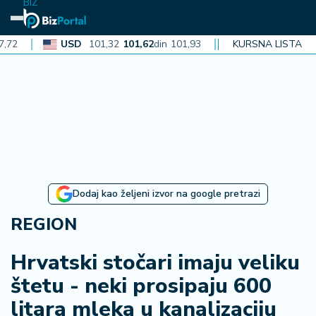
BIZ
USD
101,32
101,62
din
101,93
CAD
72,30
KURSNA LISTA
72,52
din
72,
N
aj
n
o
vi
je
B
Dodaj kao željeni izvor na google pretrazi
i
z
REGION
i
n
Hrvatski stočari imaju veliku
f
štetu - neki prosipaju 600
o
litara mleka u kanalizaciju