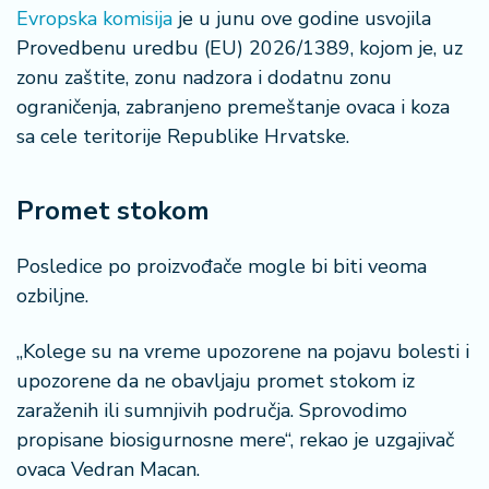
n
Evropska komisija
je u junu ove godine usvojila
i
Provedbenu uredbu (EU) 2026/1389, kojom je, uz
s
zonu zaštite, zonu nadzora i dodatnu zonu
a
n
ograničenja, zabranjeno premeštanje ovaca i koza
i
sa cele teritorije Republike Hrvatske.
T
Promet stokom
u
ri
z
Posledice po proizvođače mogle bi biti veoma
a
ozbiljne.
m
„Kolege su na vreme upozorene na pojavu bolesti i
K
upozorene da ne obavljaju promet stokom iz
a
ri
zaraženih ili sumnjivih područja. Sprovodimo
j
propisane biosigurnosne mere“, rekao je uzgajivač
e
ovaca Vedran Macan.
r