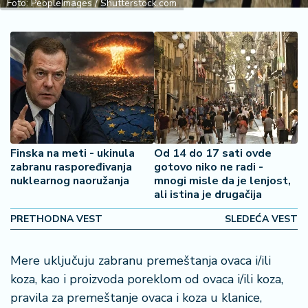
Foto: PeopleImages / Shutterstock.com
2
7
B
iz
L
if
e
s
t
Finska na meti - ukinula
Od 14 do 17 sati ovde
zabranu raspoređivanja
gotovo niko ne radi -
y
nuklearnog naoružanja
mnogi misle da je lenjost,
l
ali istina je drugačija
e
PRETHODNA VEST
SLEDEĆA VEST
P
o
Mere uključuju zabranu premeštanja ovaca i/ili
t
r
koza, kao i proizvoda poreklom od ovaca i/ili koza,
o
pravila za premeštanje ovaca i koza u klanice,