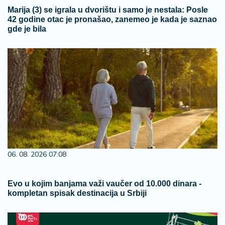
Marija (3) se igrala u dvorištu i samo je nestala: Posle
42 godine otac je pronašao, zanemeo je kada je saznao
gde je bila
06. 08. 2026 07:08
Evo u kojim banjama važi vaučer od 10.000 dinara -
kompletan spisak destinacija u Srbiji