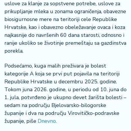
š
uslove za klanje za sopstvene potrebe, uslove za
a
prikupljanje mleka u zonama ograničenja, obavezne
č
biosigurnosne mere na teritoriji cele Republike
Hrvatske, kao i obavezno obeležavanje ovaca i koza
N
e
najkasnije do navršenih 60 dana starosti, odnosno i
k
ranije ukoliko se životinje premeštaju sa gazdinstva
r
porekla.
e
t
Podsećamo, kuga malih preživara je bolest
n
i
kategorije A koja se prvi put pojavila na teritoriji
n
Republike Hrvatske u decembru 2025. godine.
e
Tokom juna 2026. godine, u periodu od 10. juna do
1. jula, potvrđeno je ukupno devet žarišta bolesti –
P
sedam na području Bjelovarsko-bilogorske
e
županije i dva na području Virovitičko-podravske
n
zi
županije, piše
Dnevno.
o