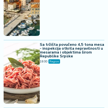
Sa tržišta povučeno 4,5 tona mesa
- inspekcija otkrila nepravilnosti u
mesarama i objektima širom
Republike Srpske
18:00
Region