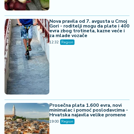
Nova pravila od 7. avgusta u Crnoj
Gori - roditelji mogu da plate i 400
evra zbog trotineta, kazne veće i
za mlade vozače
12:32
Region
Prosečna plata 1.600 evra, novi
minimalac i pomoć poslodavcima -
Hrvatska najavila velike promene
19:00
Region