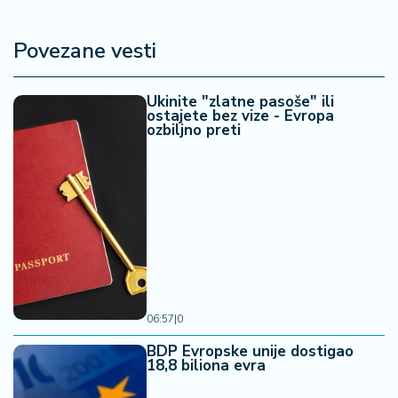
Povezane vesti
Ukinite "zlatne pasoše" ili
ostajete bez vize - Evropa
ozbiljno preti
06:57
|
0
BDP Evropske unije dostigao
18,8 biliona evra