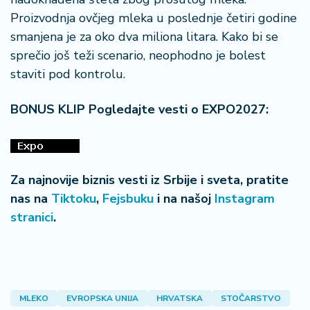
Proizvodnja ovčjeg mleka u poslednje četiri godine
smanjena je za oko dva miliona litara. Kako bi se
sprečio još teži scenario, neophodno je bolest
staviti pod kontrolu.
BONUS KLIP Pogledajte vesti o EXPO2027:
Za najnovije biznis vesti iz Srbije i sveta, pratite
nas na
Tiktoku
,
Fejsbuku
i na našoj
Instagram
stranici
.
MLEKO
EVROPSKA UNIJA
HRVATSKA
STOČARSTVO