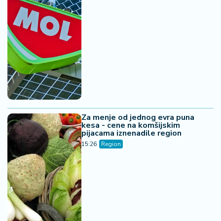
Za menje od jednog evra puna
kesa - cene na komšijskim
pijacama iznenadile region
15:26
Region