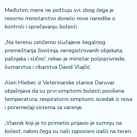
a
Međutim, mere ne poštuju svi, zbog čega je
resorno ministarstvo donelo nove naredbe o
kontroli i sprečavanju bolesti.
„Na terenu zatičemo slučajeve ilegalnog
premeštanja životinja, neregistrovanih objekata,
pašnjaka i slično“, rekao je ministar poljoprivrede,
šumarstva i ribarstva David Vlajčić.
Alen Hlebec iz Veterinarske stanice Daruvar
objašnjava da su prvi simptomi bolesti povišena
temperatura, respiratorni simptomi, iscedak iz nosa
i poremećaji sistema za varenje.
„Vlasnik koji je to primetio prijavio je sumnju na
bolest, nakon čega su naši zaposleni izašli na teren,