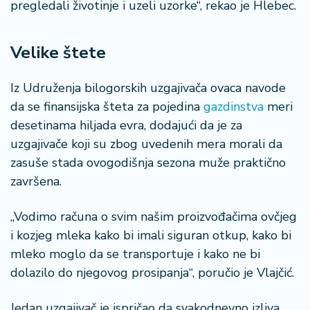
pregledali životinje i uzeli uzorke“, rekao je Hlebec.
Velike štete
Iz Udruženja bilogorskih uzgajivača ovaca navode
da se finansijska šteta za pojedina
gazdinstva
meri
desetinama hiljada evra, dodajući da je za
uzgajivače koji su zbog uvedenih mera morali da
zasuše stada ovogodišnja sezona muže praktično
završena.
„Vodimo računa o svim našim proizvođačima ovčjeg
i kozjeg mleka kako bi imali siguran otkup, kako bi
mleko moglo da se transportuje i kako ne bi
dolazilo do njegovog prosipanja“, poručio je Vlajčić.
Jedan uzgajivač je ispričao da svakodnevno izliva