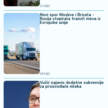
10:09
|
0
Novi spor Moskve i Brisela -
Rusija stopirala tranzit mesa iz
Evropske unije
08:54
|
0
Vučić najavio dodatne subvencije
za proizvođače mleka