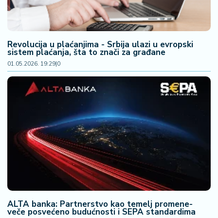
Revolucija u plaćanjima - Srbija ulazi u evropski
sistem plaćanja, šta to znači za građane
01.05.2026. 19:29
|
0
ALTA banka: Partnerstvo kao temelj promene-
veče posvećeno budućnosti i SEPA standardima