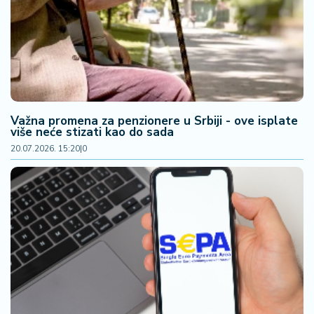
F
i
n
a
n
si
j
e
Važna promena za penzionere u Srbiji - ove isplate
i
više neće stizati kao do sada
B
20.07.2026. 15:20
|
0
e
r
z
a
E
x
p
o
2
0