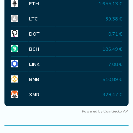
ETH
1.655,13 €
LTC
39,38 €
DOT
0,71 €
BCH
186,49 €
LINK
7,08 €
BNB
510,89 €
XMR
329,47 €
Powered by
CoinGecko API