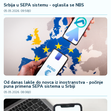
a
Srbija u SEPA sistemu - oglasila se NBS
05.05.2026. 09:58
|
0
Od danas lakše do novca iz inostranstva - počinje
puna primena SEPA sistema u Srbiji
05.05.2026. 08:06
|
0