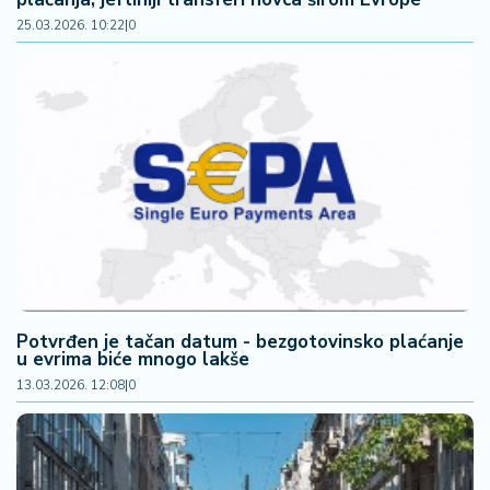
25.03.2026. 10:22
|
0
Potvrđen je tačan datum - bezgotovinsko plaćanje
u evrima biće mnogo lakše
13.03.2026. 12:08
|
0