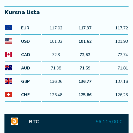
Kursna lista
EUR
117,02
117,37
117,72
USD
101,32
101,62
101,93
CAD
72,3
72,52
72,74
AUD
71,38
71,59
71,81
GBP
136,36
136,77
137,18
CHF
125,48
125,86
126,23
BTC
56.115,00 €