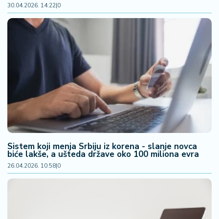
30.04.2026. 14:22
|
0
Sistem koji menja Srbiju iz korena - slanje novca
biće lakše, a ušteda države oko 100 miliona evra
26.04.2026. 10:58
|
0