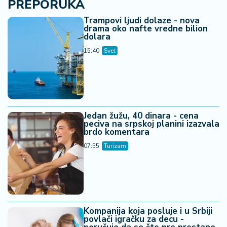
PREPORUKA
Trampovi ljudi dolaze - nova
drama oko nafte vredne bilion
dolara
15:40
Svet
Jedan žužu, 40 dinara - cena
peciva na srpskoj planini izazvala
brdo komentara
07:55
Turizam
Kompanija koja posluje i u Srbiji
povlači igračku za decu -