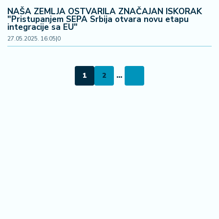
NAŠA ZEMLJA OSTVARILA ZNAČAJAN ISKORAK
"Pristupanjem SEPA Srbija otvara novu etapu
integracije sa EU"
27.05.2025. 16:05
|
0
1
2
...