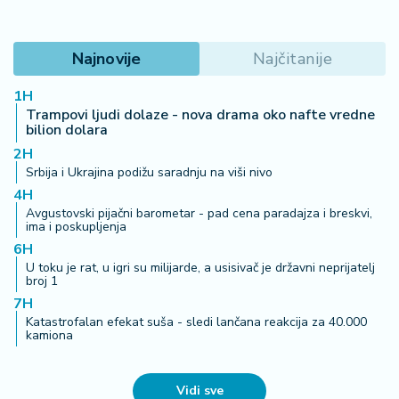
Najnovije
Najčitanije
1H
Trampovi ljudi dolaze - nova drama oko nafte vredne
bilion dolara
2H
Srbija i Ukrajina podižu saradnju na viši nivo
4H
Avgustovski pijačni barometar - pad cena paradajza i breskvi,
ima i poskupljenja
6H
U toku je rat, u igri su milijarde, a usisivač je državni neprijatelj
broj 1
7H
Katastrofalan efekat suša - sledi lančana reakcija za 40.000
kamiona
Vidi sve