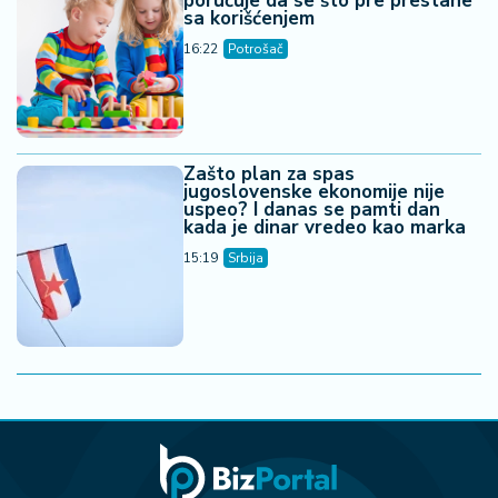
poručuje da se što pre prestane
sa korišćenjem
16:22
Potrošač
Zašto plan za spas
jugoslovenske ekonomije nije
uspeo? I danas se pamti dan
kada je dinar vredeo kao marka
15:19
Srbija