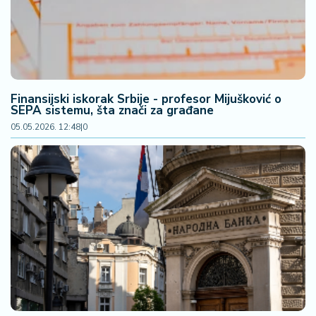
n
i
s
a
n
i
Finansijski iskorak Srbije - profesor Mijušković o
SEPA sistemu, šta znači za građane
T
05.05.2026. 12:48
|
0
u
ri
z
a
m
K
a
ri
j
e
r