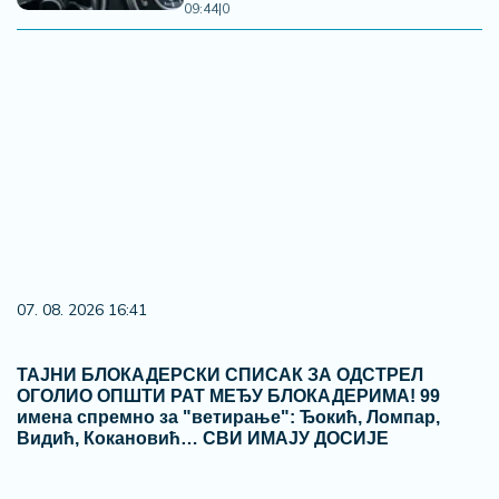
09:44
|
0
06. 08. 2026 09:39
Marija (3) se igrala u dvorištu i samo je nestala: Posle
42 godine otac je pronašao, zanemeo je kada je saznao
gde je bila