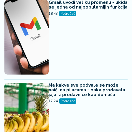
05. 08. 2026 06:45
Šta dete nasleđuje od oca, a šta od majke? Sve što
treba da znate o genetici