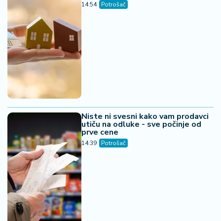
15. 07. 2026 07:44
Većina građana izgubi novac pre nego što stigne na
letovanje - ovih 7 troškova skoro niko ne planira