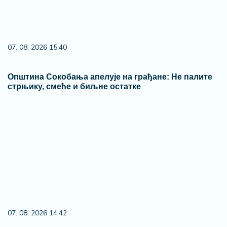
07. 08. 2026 09:47
Čiji hromozom određuje pol deteta? XX rađa se
devojčica, XY rađa se dečak
09. 07. 2026 09:20
Komfor po meri klijenata: nova linija paketa ALTA