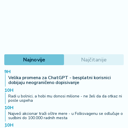
08. 08. 2026 03:00
Horoskop za subotu, 8. avgust: Lav dobija povoljnu
vest, Rak pred ljubavnim izazovom, Ovnu nervna
napetost
07. 08. 2026 21:43