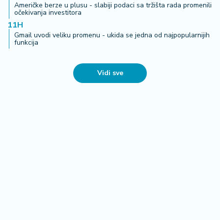
Detalji drame na nemačkom aerodromu: Vozač nogom
izbacio dron sa eksplozivom FOTO
07. 08. 2026 15:07
Блокадери померили своје границе: За пожаре је
крива Српска православна црква