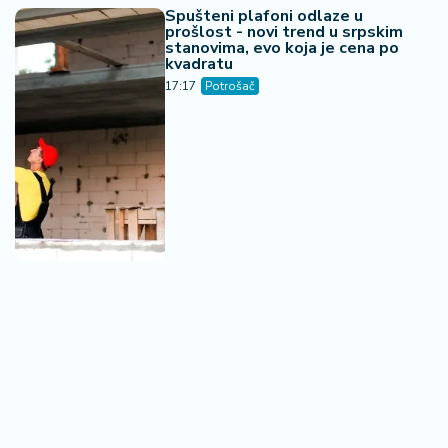
06. 08. 2026 07:08
Evo u kojim banjama važi vaučer od 10.000 dinara -
kompletan spisak destinacija u Srbiji