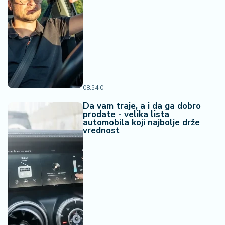
08:54
|
0
Da vam traje, a i da ga dobro
prodate - velika lista
automobila koji najbolje drže
vrednost