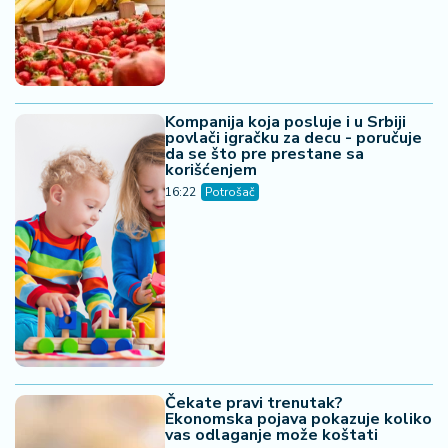
08. 08. 2026 02:28
Više me razume i popusti: Asmin otkrio ko je bolji
čovek Mevlida ili Mustafa, pa izneo da li planira dete sa
Majom! (VIDEO)
05. 08. 2026 14:12
Koliko visoku temperaturu ljudsko telo može da izdrži?