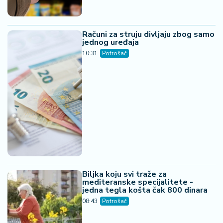
23. 07. 2026 12:47
Letnje večeri u gradu više nisu rezervisane za vikend:
Zašto sve više ljudi bira večeru koja se spontano
pretvori u druženje