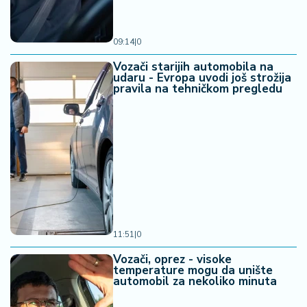
09:14
|
0
Vozači starijih automobila na
udaru - Evropa uvodi još strožija
pravila na tehničkom pregledu
11:51
|
0
Vozači, oprez - visoke
temperature mogu da unište
automobil za nekoliko minuta