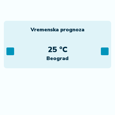
07. 08. 2026 16:41
ТАЈНИ БЛОКАДЕРСКИ СПИСАК ЗА ОДСТРЕЛ
ОГОЛИО ОПШТИ РАТ МЕЂУ БЛОКАДЕРИМА! 99
имена спремно за "ветирање": Ђокић, Ломпар,
Видић, Кокановић… СВИ ИМАЈУ ДОСИЈЕ