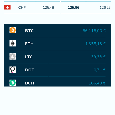
07. 08. 2026 15:40
Општина Сокобања апелује на грађане: Не палите
стрњику, смеће и биљне остатке
07. 08. 2026 14:42
Министарка Снежана Пауновић отворила
уметничке изложбе у Гучи