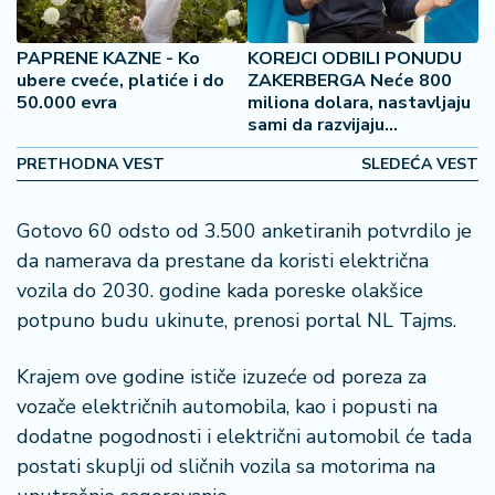
š
a
č
PAPRENE KAZNE - Ko
KOREJCI ODBILI PONUDU
ubere cveće, platiće i do
ZAKERBERGA Neće 800
50.000 evra
miliona dolara, nastavljaju
N
sami da razvijaju
e
poslovanje
k
PRETHODNA VEST
SLEDEĆA VEST
r
e
t
Gotovo 60 odsto od 3.500 anketiranih potvrdilo je
n
da namerava da prestane da koristi električna
i
vozila do 2030. godine kada poreske olakšice
n
potpuno budu ukinute, prenosi portal NL Tajms.
e
Krajem ove godine ističe izuzeće od poreza za
P
vozače električnih automobila, kao i popusti na
e
n
dodatne pogodnosti i električni automobil će tada
zi
postati skuplji od sličnih vozila sa motorima na
o