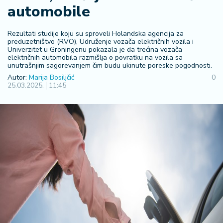
F
automobile
i
n
a
Rezultati studije koju su sproveli Holandska agencija za
preduzetništvo (RVO), Udruženje vozača električnih vozila i
n
Univerzitet u Groningenu pokazala je da trećina vozača
si
električnih automobila razmišlja o povratku na vozila sa
j
unutrašnjim sagorevanjem čim budu ukinute poreske pogodnosti.
e
Autor:
Marija Bosiljčić
0
25.03.2025.
11:45
i
B
e
r
z
a
E
x
p
o
2
0