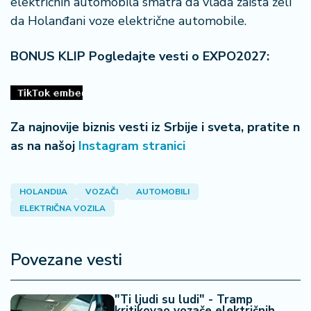
električnih automobila smatra da vlada zaista želi
a
da Holanđani voze električne automobile.
BONUS KLIP Pogledajte vesti o EXPO2027:
Za najnovije biznis vesti iz Srbije i sveta, pratite n
as na našoj
Instagram stranici
HOLANDIJA
VOZAČI
AUTOMOBILI
ELEKTRIČNA VOZILA
Povezane vesti
"Ti ljudi su ludi" - Tramp
kritikovao vozače električnih