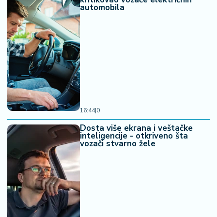
automobila
16:44
|
0
Dosta više ekrana i veštačke
inteligencije - otkriveno šta
vozači stvarno žele