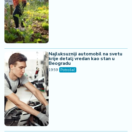
03. 08. 2026 07:31
25.000 kupaca već kupuje uz PerSu Extra. A ti? Saznaj
više
20. 07. 2026 08:04
REGISTRUJ SE UZ PROMO KOD CASINO Preuzmi
1500 BESPLATNIH SPINOVA