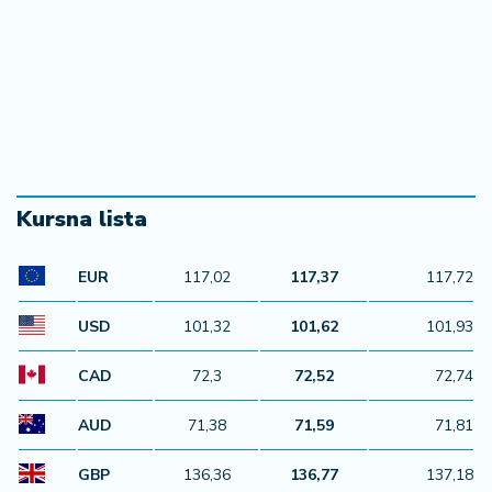
07. 08. 2026 17:05
Имали су срећу, пожар заустављен на кућним
праговима: И даље траје даноноћна борба са
ватреном стихијом код Краљева