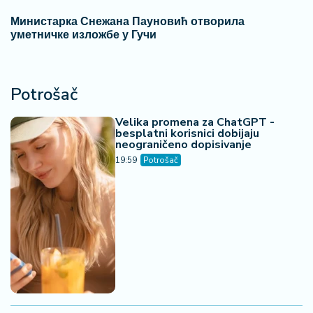
banke
07. 08. 2026 09:14
Сазнања „Политике”: Црна Гора следећа у војном
савезу Загреба, Тиране и Приштине