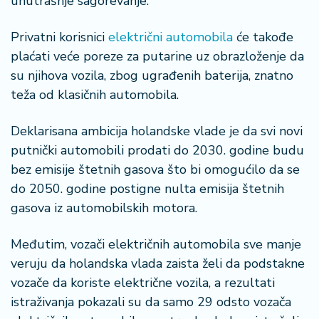
unutrašnje sagorevanje.
n
i
Privatni korisnici
električni automobila
će takođe
s
a
plaćati veće poreze za putarine uz obrazloženje da
n
su njihova vozila, zbog ugrađenih baterija, znatno
i
teža od klasičnih automobila.
T
Deklarisana ambicija holandske vlade je da svi novi
u
putnički automobili prodati do 2030. godine budu
ri
z
bez emisije štetnih gasova što bi omogućilo da se
a
do 2050. godine postigne nulta emisija štetnih
m
gasova iz automobilskih motora.
K
Međutim, vozači električnih automobila sve manje
a
veruju da holandska vlada zaista želi da podstakne
ri
vozače da koriste električne vozila, a rezultati
j
e
istraživanja pokazali su da samo 29 odsto vozača
r