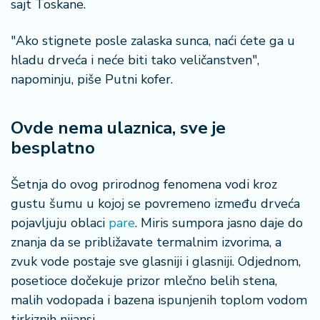
sajt Toskane.
"Ako stignete posle zalaska sunca, naći ćete ga u
hladu drveća i neće biti tako veličanstven",
napominju, piše Putni kofer.
Ovde nema ulaznica, sve je
besplatno
Šetnja do ovog prirodnog fenomena vodi kroz
gustu šumu u kojoj se povremeno između drveća
pojavljuju oblaci
pare
. Miris sumpora jasno daje do
znanja da se približavate termalnim izvorima, a
zvuk vode postaje sve glasniji i glasniji. Odjednom,
posetioce dočekuje prizor mlečno belih stena,
malih vodopada i bazena ispunjenih toplom vodom
tirkiznih nijansi.