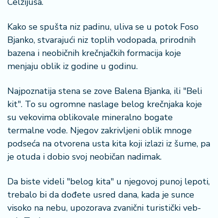
Celzijusa.
a
Kako se spušta niz padinu, uliva se u potok Foso
Bjanko, stvarajući niz toplih vodopada, prirodnih
bazena i neobičnih krečnjačkih formacija koje
menjaju oblik iz godine u godinu.
Najpoznatija stena se zove Balena Bjanka, ili "Beli
kit". To su ogromne naslage belog krečnjaka koje
su vekovima oblikovale mineralno bogate
termalne vode. Njegov zakrivljeni oblik mnoge
podseća na otvorena usta kita koji izlazi iz šume, pa
je otuda i dobio svoj neobičan nadimak.
Da biste videli "belog kita" u njegovoj punoj lepoti,
trebalo bi da dođete usred dana, kada je sunce
visoko na nebu, upozorava zvanični turistički veb-