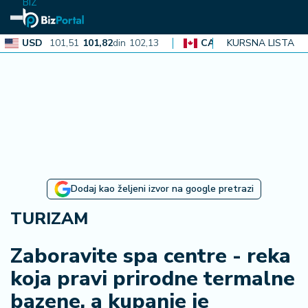
BIZ
D
101,51
101,82
din
102,13
CAD
72,40
72,62
KURSNA LISTA
din
72,84
N
aj
n
o
vi
je
B
Dodaj kao željeni izvor na google pretrazi
iz
i
TURIZAM
n
f
Zaboravite spa centre - reka
o
koja pravi prirodne termalne
bazene, a kupanje je