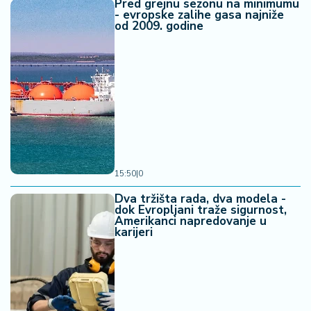
Pred grejnu sezonu na minimumu
- evropske zalihe gasa najniže
od 2009. godine
15:50
|
0
Dva tržišta rada, dva modela -
dok Evropljani traže sigurnost,
Amerikanci napredovanje u
karijeri