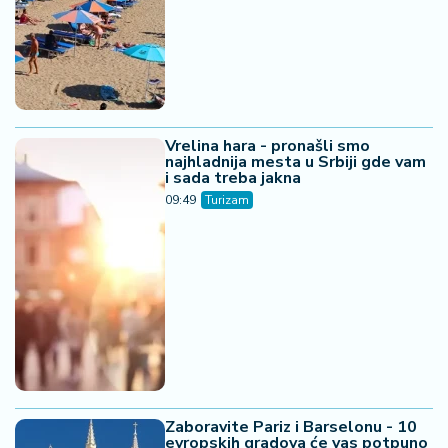
Vrelina hara - pronašli smo
najhladnija mesta u Srbiji gde vam
i sada treba jakna
09:49
Turizam
Zaboravite Pariz i Barselonu - 10
evropskih gradova će vas potpuno