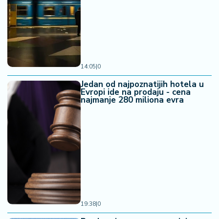
14:05
|
0
Jedan od najpoznatijih hotela u
Evropi ide na prodaju - cena
najmanje 280 miliona evra
19:38
|
0