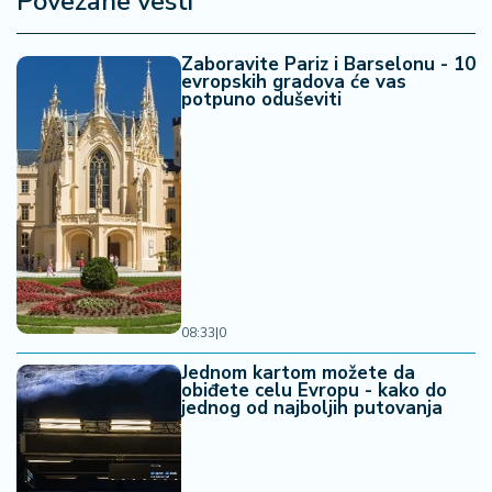
Povezane vesti
Zaboravite Pariz i Barselonu - 10
evropskih gradova će vas
potpuno oduševiti
08:33
|
0
Jednom kartom možete da
obiđete celu Evropu - kako do
jednog od najboljih putovanja