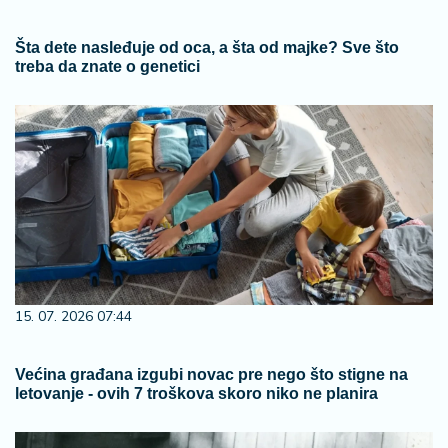
Šta dete nasleđuje od oca, a šta od majke? Sve što
treba da znate o genetici
15. 07. 2026 07:44
Većina građana izgubi novac pre nego što stigne na
letovanje - ovih 7 troškova skoro niko ne planira