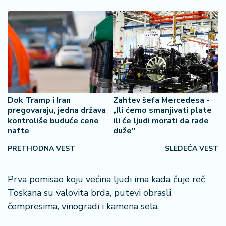
š
a
č
N
e
k
r
e
Dok Tramp i Iran
Zahtev šefa Mercedesa -
t
pregovaraju, jedna država
„Ili ćemo smanjivati plate
n
kontroliše buduće cene
ili će ljudi morati da rade
i
nafte
duže"
n
e
PRETHODNA VEST
SLEDEĆA VEST
P
Prva pomisao koju većina ljudi ima kada čuje reč
e
Toskana su valovita brda, putevi obrasli
n
čempresima, vinogradi i kamena sela.
zi
o