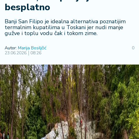
F
besplatno
i
n
a
Banji San Filipo je idealna alternativa poznatijim
n
termalnim kupatilima u Toskani jer nudi manje
gužve i toplu vodu čak i tokom zime.
si
j
e
Autor:
Marija Bosiljčić
0
23.06.2026.
08:26
i
B
e
r
z
a
E
x
p
o
2
0