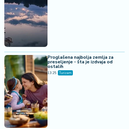
Proglašena najbolja zemlja za
preseljenje - šta je izdvaja od
ostalih
13:25
Turizam