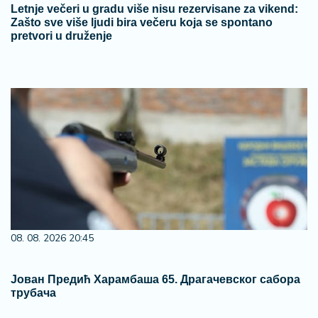
Letnje večeri u gradu više nisu rezervisane za vikend:
Zašto sve više ljudi bira večeru koja se spontano
pretvori u druženje
08. 08. 2026 20:45
Јован Предић Харамбаша 65. Драгачевског сабора
трубача