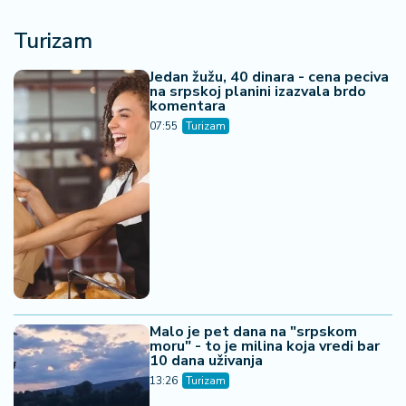
Turizam
Jedan žužu, 40 dinara - cena peciva
na srpskoj planini izazvala brdo
komentara
07:55
Turizam
Malo je pet dana na "srpskom
moru" - to je milina koja vredi bar
10 dana uživanja
13:26
Turizam