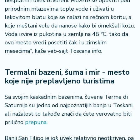
besplatni i uvek otvoreni. Možete se opustiti pod
prirodnim mlazevima tople vode i uživati u
lekovitom blatu koje se nalazi na rečnom koritu, a
koje meštani vole da nanose kako bi omekšali kožu.
Voda izvire iz pukotina u zemlji na 48 °C, tako da
ovo mesto vredi posetiti čak i u zimskim
mesecima", kaže veb-sajt Toscana info.
Termalni bazeni, šuma i mir - mesto
koje nije preplavljeno turistima
Sa svojim kaskadnim bazenima, čuvene Terme di
Saturnija su jedna od najpoznatijih banja u Toskani,
ali nažalost to takođe znači da ćete verovatno biti
prilično
prepuna.
Banji San Filipo je još uvek relativno neotkriven, pa