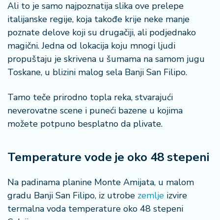
n
Ali to je samo najpoznatija slika ove prelepe
i
italijanske regije, koja takođe krije neke manje
s
poznate delove koji su drugačiji, ali podjednako
a
magični. Jedna od lokacija koju mnogi ljudi
n
i
propuštaju je skrivena u šumama na samom jugu
Toskane, u blizini malog sela Banji San Filipo.
T
u
Tamo teče prirodno topla reka, stvarajući
ri
neverovatne scene i puneći bazene u kojima
z
možete potpuno besplatno da plivate.
a
m
Temperature vode je oko 48 stepeni
K
a
Na padinama planine Monte Amijata, u malom
ri
j
gradu Banji San Filipo, iz utrobe
zemlje
izvire
e
termalna voda temperature oko 48 stepeni
r