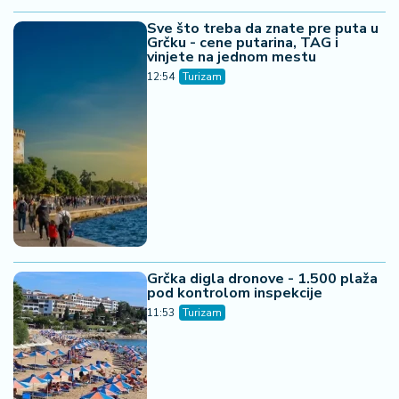
Sve što treba da znate pre puta u
Grčku - cene putarina, TAG i
vinjete na jednom mestu
12:54
Turizam
Grčka digla dronove - 1.500 plaža
pod kontrolom inspekcije
11:53
Turizam