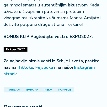
ga mnogi smatraju autentičnijim iskustvom. Kada
uživate u živopisnim putevima i prelepim
vinogradima, skrenite ka šumama Monte Amijate i
doživite potpuno drugu stranu Toskane!
BONUS KLIP Pogledajte vesti o EXPO2027:
Za najnovije biznis vesti iz Srbije i sveta, pratite
nas na
Tiktoku
,
Fejsbuku
i na našoj
Instagram
stranici
.
TURIZAM
EVROPA
REKA
KUPANJE