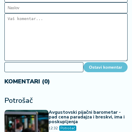
Ostavi komentar
KOMENTARI (0)
Potrošač
Avgustovski pijačni barometar -
pad cena paradajza i breskvi, ima i
poskupljenja
12:32
Potrošač