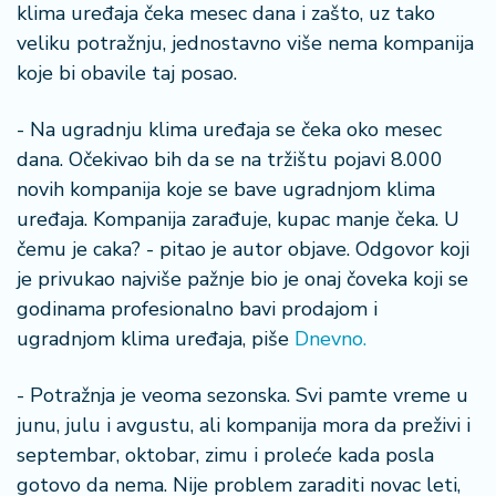
n
klima uređaja čeka mesec dana i zašto, uz tako
i
veliku potražnju, jednostavno više nema kompanija
s
koje bi obavile taj posao.
a
n
- Na ugradnju klima uređaja se čeka oko mesec
i
dana. Očekivao bih da se na tržištu pojavi 8.000
T
novih kompanija koje se bave ugradnjom klima
u
uređaja. Kompanija zarađuje, kupac manje čeka. U
ri
čemu je caka? - pitao je autor objave. Odgovor koji
z
je privukao najviše pažnje bio je onaj čoveka koji se
a
godinama profesionalno bavi prodajom i
m
ugradnjom klima uređaja, piše
Dnevno.
K
a
- Potražnja je veoma sezonska. Svi pamte vreme u
ri
junu, julu i avgustu, ali kompanija mora da preživi i
j
septembar, oktobar, zimu i proleće kada posla
e
gotovo da nema. Nije problem zaraditi novac leti,
r