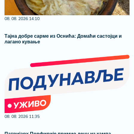
08. 08. 2026 14:10
Тајна добре сарме из Оснића: Домаћи састојци и
лагано кување
08. 08. 2026 11:35
Патријарх Порфирије примио децу из кампа