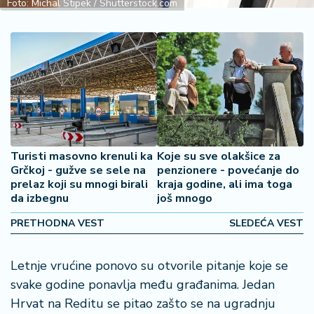
š
Foto: Michal Stipek / Shutterstock.com
a
č
N
e
k
r
e
t
Turisti masovno krenuli ka
Koje su sve olakšice za
n
Grčkoj - gužve se sele na
penzionere - povećanje do
i
prelaz koji su mnogi birali
kraja godine, ali ima toga
n
da izbegnu
još mnogo
e
PRETHODNA VEST
SLEDEĆA VEST
P
e
Letnje vrućine ponovo su otvorile pitanje koje se
n
svake godine ponavlja među građanima. Jedan
zi
Hrvat na Reditu se pitao zašto se na ugradnju
o