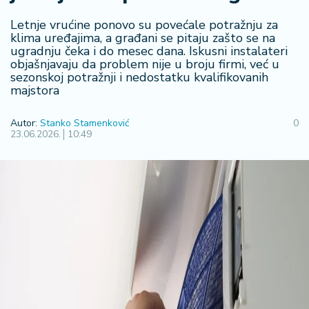
F
i
Letnje vrućine ponovo su povećale potražnju za
n
klima uređajima, a građani se pitaju zašto se na
a
ugradnju čeka i do mesec dana. Iskusni instalateri
n
objašnjavaju da problem nije u broju firmi, već u
si
sezonskoj potražnji i nedostatku kvalifikovanih
j
majstora
e
i
Autor:
Stanko Stamenković
0
B
23.06.2026.
10:49
e
r
z
a
E
x
p
o
2
0