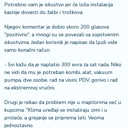
Potrebno vam je iskustvo jer će loša instalacija
kasnije dovesti do žalbi i troškova.
Njegov komentar je dobio skoro 200 glasova
"pozitivno", a mnogi su se povezali sa sopstvenim
iskustvima. Jedan korisnik je napisao da ljudi vide
samo konačni račun.
- Svi kažu da je naplatio 300 evra za sat rada. Niko
ne vidi da mu je potreban kombi, alat, vakuum
pumpa, dve osobe, rad na visini, PDV, gorivo i rad
na ekstremnoj vrućini.
Drugi je rekao da problem nije u majstorima već u
kupcima: "Klima uređaji se instaliraju zimi i u
proleće, a grejanje se priprema leti. Veoma
jednostavno.