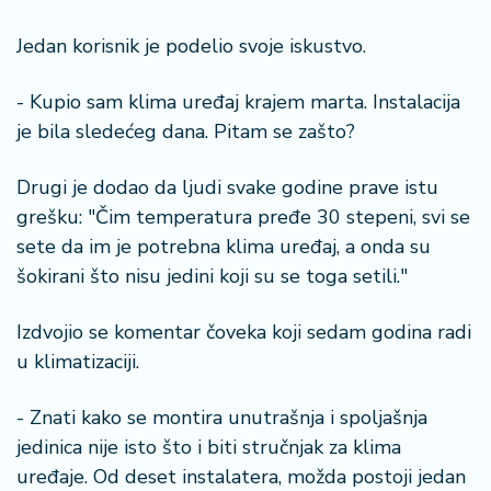
Jedan korisnik je podelio svoje iskustvo.
- Kupio sam klima uređaj krajem marta. Instalacija
je bila sledećeg dana. Pitam se zašto?
Drugi je dodao da ljudi svake godine prave istu
grešku: "Čim temperatura pređe 30 stepeni, svi se
sete da im je potrebna klima uređaj, a onda su
šokirani što nisu jedini koji su se toga setili."
Izdvojio se komentar čoveka koji sedam godina radi
u klimatizaciji.
- Znati kako se montira unutrašnja i spoljašnja
jedinica nije isto što i biti stručnjak za klima
uređaje. Od deset instalatera, možda postoji jedan