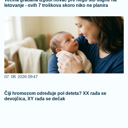
letovanje - ovih 7 troškova skoro niko ne planira
07. 08. 2026 09:47
Čiji hromozom određuje pol deteta? XX rađa se
devojčica, XY rađa se dečak