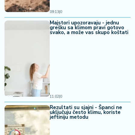
09:13
|
0
Majstori upozoravaju - jednu
grešku sa klimom pravi gotovo
svako, a može vas skupo koštati
11:02
|
0
Rezultati su sjajni - Španci ne
uključuju često klimu, koriste
jeftiniju metodu