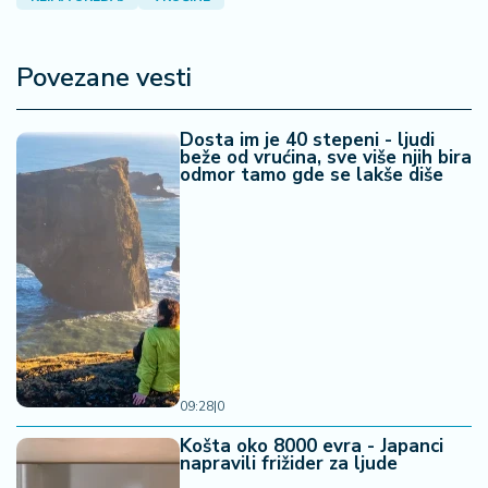
Povezane vesti
Dosta im je 40 stepeni - ljudi
beže od vrućina, sve više njih bira
odmor tamo gde se lakše diše
09:28
|
0
Košta oko 8000 evra - Japanci
napravili frižider za ljude