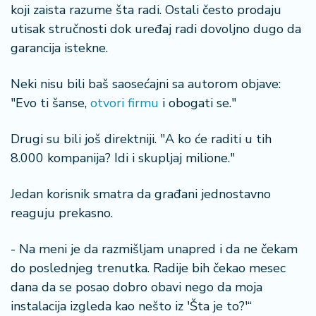
koji zaista razume šta radi. Ostali često prodaju
utisak stručnosti dok uređaj radi dovoljno dugo da
garancija istekne.
Neki nisu bili baš saosećajni sa autorom objave:
"Evo ti šanse,
otvori firmu
i obogati se."
Drugi su bili još direktniji. "A ko će raditi u tih
8.000 kompanija? Idi i skupljaj milione."
Jedan korisnik smatra da građani jednostavno
reaguju prekasno.
- Na meni je da razmišljam unapred i da ne čekam
do poslednjeg trenutka. Radije bih čekao mesec
dana da se posao dobro obavi nego da moja
instalacija izgleda kao nešto iz 'Šta je to?'“