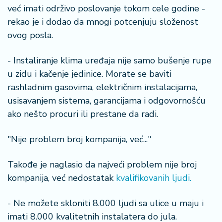
a
već imati održivo poslovanje tokom cele godine -
rekao je i dodao da mnogi potcenjuju složenost
ovog posla.
- Instaliranje klima uređaja nije samo bušenje rupe
u zidu i kačenje jedinice. Morate se baviti
rashladnim gasovima, električnim instalacijama,
usisavanjem sistema, garancijama i odgovornošću
ako nešto procuri ili prestane da radi.
"Nije problem broj kompanija, već..."
Takođe je naglasio da najveći problem nije broj
kompanija, već nedostatak
kvalifikovanih ljudi.
- Ne možete skloniti 8.000 ljudi sa ulice u maju i
imati 8.000 kvalitetnih instalatera do jula.