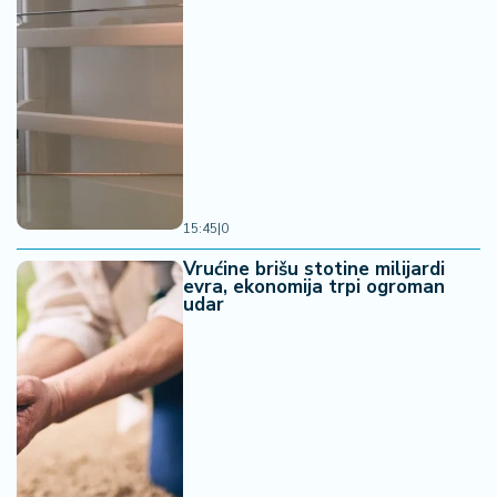
15:45
|
0
Vrućine brišu stotine milijardi
evra, ekonomija trpi ogroman
udar