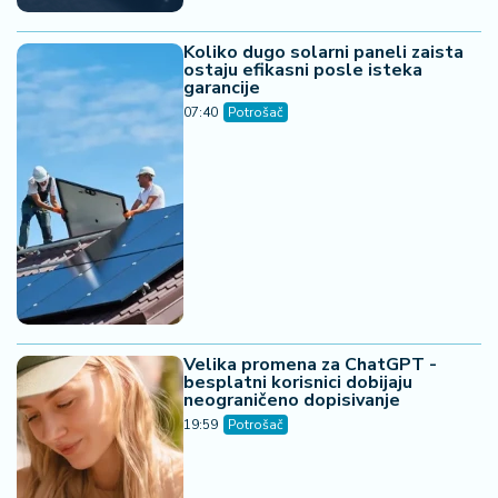
Koliko dugo solarni paneli zaista
ostaju efikasni posle isteka
garancije
07:40
Potrošač
Velika promena za ChatGPT -
besplatni korisnici dobijaju
neograničeno dopisivanje
19:59
Potrošač