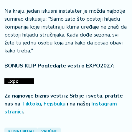
Na kraju, jedan iskusni instalater je možda najbolje
sumirao diskusiju: "Samo zato što postoji hiljadu
kompanija koje instaliraju klima uređaje ne znači da
postoji hiljadu stručnjaka. Kada dođe sezona, svi
žele tu jednu osobu koja zna kako da posao obavi
kako treba."
BONUS KLIP Pogledajte vesti o EXPO2027:
Za najnovije biznis vesti iz Srbije i sveta, pratite
nas na
Tiktoku
,
Fejsbuku
i na našoj
Instagram
stranici
.
KLIMA UREĐAJ
VRUĆINE