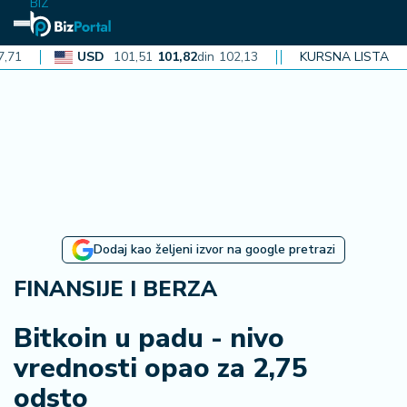
BIZ
USD
101,51
101,82
din
102,13
CAD
KURSNA LISTA
72,40
72,62
din
72
N
aj
n
o
vi
je
B
Dodaj kao željeni izvor na google pretrazi
iz
i
FINANSIJE I BERZA
n
f
Bitkoin u padu - nivo
o
vrednosti opao za 2,75
odsto