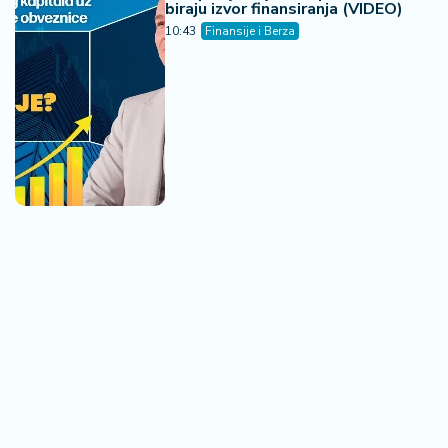
biraju izvor finansiranja (VIDEO)
10:43
Finansije i Berza
Kongo zabranio izvoz bakra i
kobalta - cene odmah skočile na
svetskim berzama
19:41
Finansije i Berza