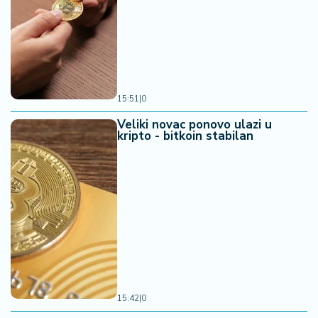
15:51
|
0
Veliki novac ponovo ulazi u
kripto - bitkoin stabilan
15:42
|
0