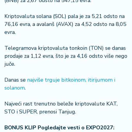
(BNB) za 2,67 odsto na 547,15 evra.
a
Kriptovaluta solana (SOL) pala je za 5,21 odsto na
76,16 evra, a avalanš (AVAX) za 4,52 odsto na 8,05
evra.
Telegramova kriptovaluta tonkoin (TON) se danas
prodaje za 1,12 evra, što je za 4,16 odsto više nego
juče.
Danas se
najviše trguje bitkoinom, itirijumom i
solanom
.
Najveći rast trenutno beleže kriptovalute KAT,
STO i SUPER, prenosi Tanjug.
BONUS KLIP Pogledajte vesti o EXPO2027: