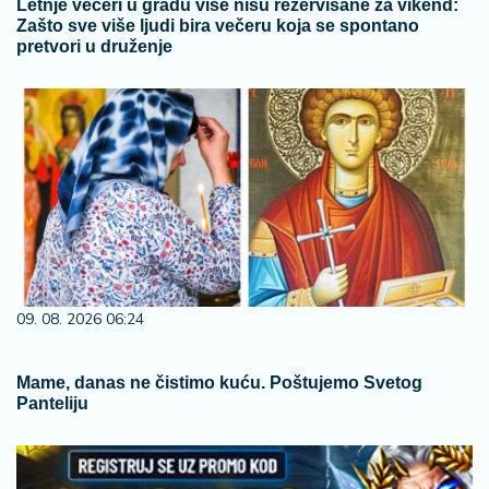
Letnje večeri u gradu više nisu rezervisane za vikend:
Zašto sve više ljudi bira večeru koja se spontano
pretvori u druženje
09. 08. 2026 06:24
Mame, danas ne čistimo kuću. Poštujemo Svetog
Panteliju