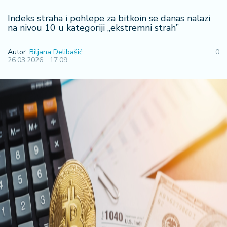
F
i
​Indeks straha i pohlepe za bitkoin se danas nalazi
n
na nivou 10 u kategoriji „ekstremni strah”
a
n
Autor:
Biljana Delibašić
0
s
26.03.2026.
17:09
ij
e
i
B
e
r
z
a
E
x
p
o
2
0