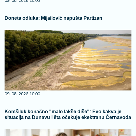
09. 08. 2026 10:03
Doneta odluka: Mijailović napušta Partizan
09. 08. 2026 10:00
Komšiluk konačno "malo lakše diše": Evo kakva je
situacija na Dunavu i šta očekuje ekektranu Černavoda