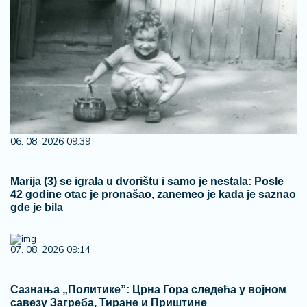
06. 08. 2026 09:39
Marija (3) se igrala u dvorištu i samo je nestala: Posle
42 godine otac je pronašao, zanemeo je kada je saznao
gde je bila
07. 08. 2026 09:14
Сазнања „Политике”: Црна Гора следећа у војном
савезу Загреба, Тиране и Приштине