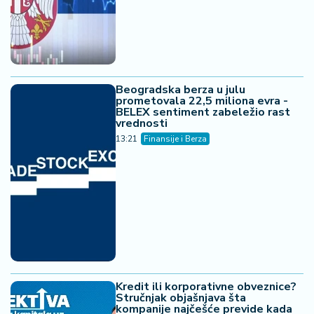
Beogradska berza u julu
prometovala 22,5 miliona evra -
BELEX sentiment zabeležio rast
vrednosti
13:21
Finansije i Berza
Kredit ili korporativne obveznice?
Stručnjak objašnjava šta
kompanije najčešće previde kada