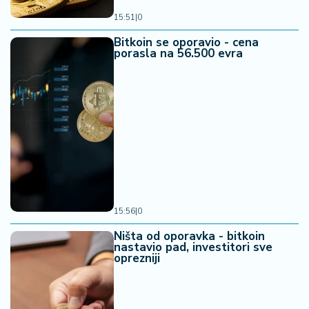
15:51
|
0
Bitkoin se oporavio - cena
porasla na 56.500 evra
15:56
|
0
Ništa od oporavka - bitkoin
nastavio pad, investitori sve
oprezniji