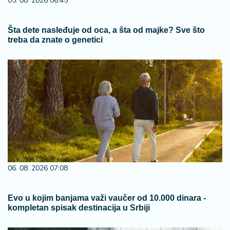
05. 08. 2026 06:45
Šta dete nasleđuje od oca, a šta od majke? Sve što
treba da znate o genetici
06. 08. 2026 07:08
Evo u kojim banjama važi vaučer od 10.000 dinara -
kompletan spisak destinacija u Srbiji