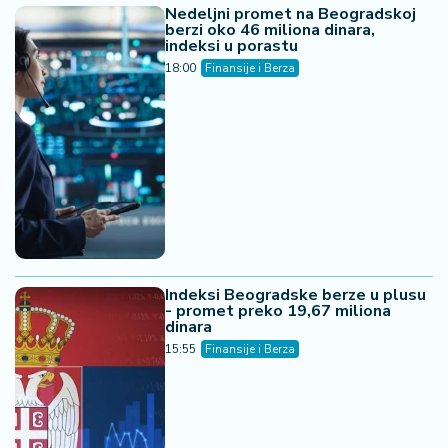
Nedeljni promet na Beogradskoj
berzi oko 46 miliona dinara,
indeksi u porastu
18:00
Finansije i Berza
Indeksi Beogradske berze u plusu
- promet preko 19,67 miliona
dinara
15:55
Finansije i Berza