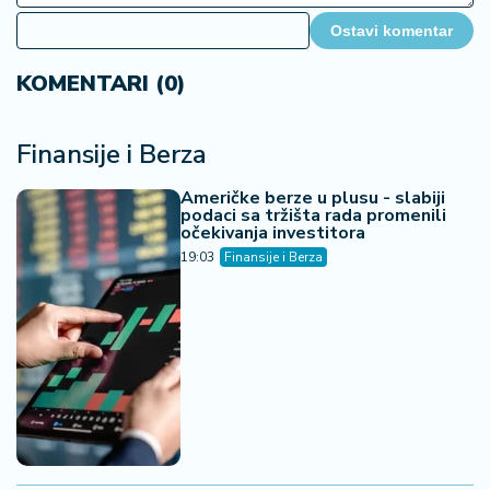
Ostavi komentar
KOMENTARI (0)
Finansije i Berza
Američke berze u plusu - slabiji
podaci sa tržišta rada promenili
očekivanja investitora
19:03
Finansije i Berza