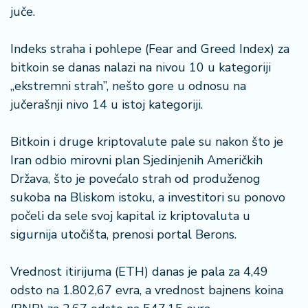
n
juče.
i
s
Indeks straha i pohlepe (Fear and Greed Index) za
a
n
bitkoin se danas nalazi na nivou 10 u kategoriji
i
„ekstremni strah”, nešto gore u odnosu na
jučerašnji nivo 14 u istoj kategoriji.
T
u
Bitkoin i druge kriptovalute pale su nakon što je
ri
Iran odbio mirovni plan Sjedinjenih Američkih
z
a
Država, što je povećalo strah od produženog
m
sukoba na Bliskom istoku, a investitori su ponovo
počeli da sele svoj kapital iz kriptovaluta u
K
sigurnija utočišta, prenosi portal Berons.
a
ri
Vrednost itirijuma (ETH) danas je pala za 4,49
j
e
odsto na 1.802,67 evra, a vrednost bajnens koina
r