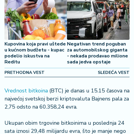
š
a
č
N
e
k
Kupovina koja pravi uštede
Negativan trend poguban
r
u kućnom budžetu - kupac
za automobilskog giganta
e
podelio iskustva na
- nekada prodavao milione
Reditu
sada jedva opstaje
t
n
PRETHODNA VEST
SLEDEĆA VEST
i
n
e
Vrednost bitkoina
(BTC) je danas u 15.15 časova na
najvećoj svetskoj berzi kriptovaluta Bajnens pala za
P
2,75 odsto na 60.358,24 evra.
e
n
Ukupan obim trgovine bitkoinima u poslednja 24
zi
o
sata iznosi 29,48 milijardu evra, što je manje nego