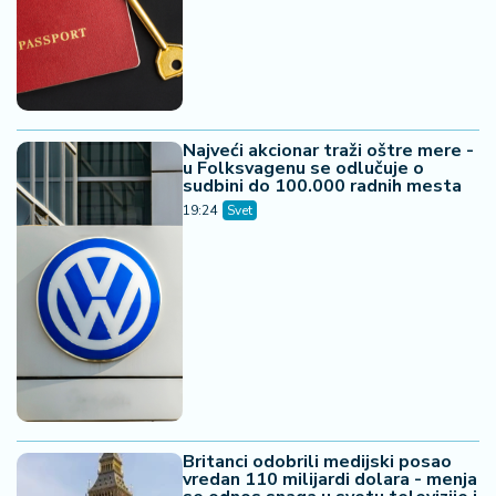
Najveći akcionar traži oštre mere -
u Folksvagenu se odlučuje o
sudbini do 100.000 radnih mesta
19:24
Svet
Britanci odobrili medijski posao
vredan 110 milijardi dolara - menja