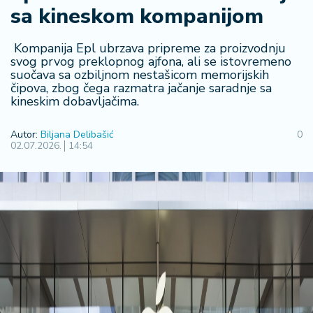
sa kineskom kompanijom
R
e
g
Kompanija Epl ubrzava pripreme za proizvodnju
i
svog prvog preklopnog ajfona, ali se istovremeno
suočava sa ozbiljnom nestašicom memorijskih
o
čipova, zbog čega razmatra jačanje saradnje sa
n
kineskim dobavljačima.
S
Autor:
Biljana Delibašić
0
r
02.07.2026.
14:54
b
ij
a
S
v
e
t
F