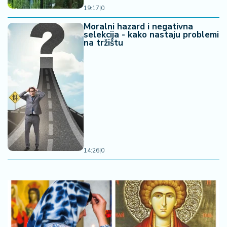
19:17
|
0
Moralni hazard i negativna
selekcija - kako nastaju problemi
na tržištu
14:26
|
0