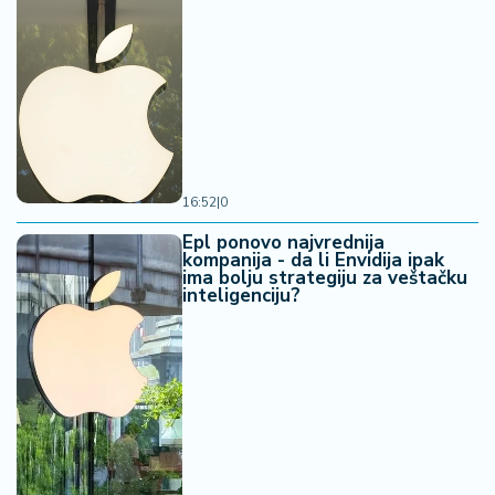
16:52
|
0
Epl ponovo najvrednija
kompanija - da li Envidija ipak
ima bolju strategiju za veštačku
inteligenciju?