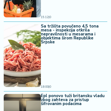
15:12
|
0
Sa tržišta povučeno 4,5 tona
mesa - inspekcija otkrila
nepravilnosti u mesarama i
objektima širom Republike
Srpske
18:00
|
0
Epl ponovo tuži britansku vladu
zbog zahteva za pristup
šifrovanim podacima