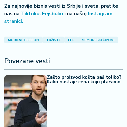
a
Za najnovije biznis vesti iz Srbije i sveta, pratite
nas na
Tiktoku
,
Fejsbuku
i na našoj
Instagram
stranici.
MOBILNI TELEFON
TRŽIŠTE
EPL
MEMORIJSKI ČIPOVI
Povezane vesti
Zašto proizvod košta baš toliko?
Kako nastaje cena koju plaćamo