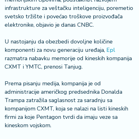
š
a
infrastrukture za veštačku inteligenciju, poremetio
č
svetsko tržište i povećao troškove proizvođača
elektronike, objavio je danas CNBC.
N
e
U nastojanju da obezbedi dovoljne količine
k
komponenti za novu generaciju uređaja,
Epl
r
e
razmatra nabavku memorije od kineskih kompanija
t
CXMT i YMTC, prenosi Tanjug.
n
i
Prema pisanju medija, kompanija je od
n
e
administracije američkog predsednika Donalda
Trampa zatražila saglasnost za saradnju sa
P
kompanijom CXMT, koja se nalazi na listi kineskih
e
firmi za koje Pentagon tvrdi da imaju veze sa
n
kineskom vojskom.
zi
o