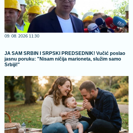
09. 08. 2026 11:30
JA SAM SRBIN I SRPSKI PREDSEDNIK! Vučić poslao
jasnu poruku: "Nisam ničija marioneta, služim samo
Srbiji!"