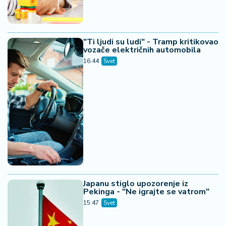
"Ti ljudi su ludi" - Tramp kritikovao
vozače električnih automobila
16:44
Svet
Japanu stiglo upozorenje iz
Pekinga - "Ne igrajte se vatrom"
15:47
Svet