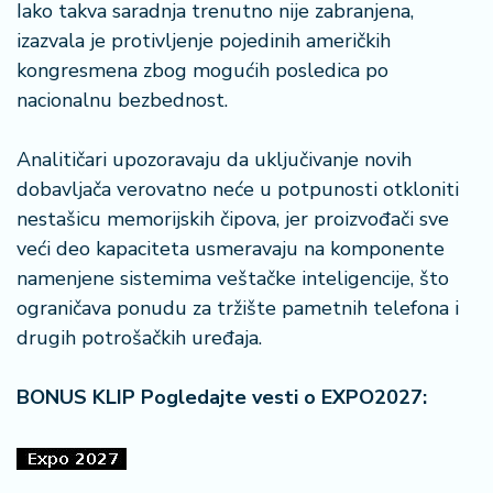
n
Iako takva saradnja trenutno nije zabranjena,
i
izazvala je protivljenje pojedinih američkih
s
kongresmena zbog mogućih posledica po
a
nacionalnu bezbednost.
n
i
Analitičari upozoravaju da uključivanje novih
T
dobavljača verovatno neće u potpunosti otkloniti
u
nestašicu memorijskih čipova, jer proizvođači sve
ri
veći deo kapaciteta usmeravaju na komponente
z
namenjene sistemima veštačke inteligencije, što
a
m
ograničava ponudu za tržište pametnih telefona i
drugih potrošačkih uređaja.
K
a
BONUS KLIP Pogledajte vesti o EXPO2027:
ri
j
e
r