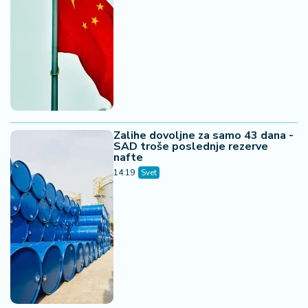
Zalihe dovoljne za samo 43 dana -
SAD troše poslednje rezerve
nafte
14:19
Svet