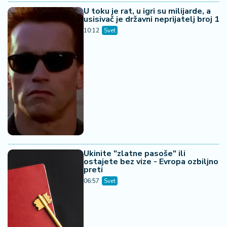
U toku je rat, u igri su milijarde, a
usisivač je državni neprijatelj broj 1
10:12
Svet
Ukinite "zlatne pasoše" ili
ostajete bez vize - Evropa ozbiljno
preti
06:57
Svet