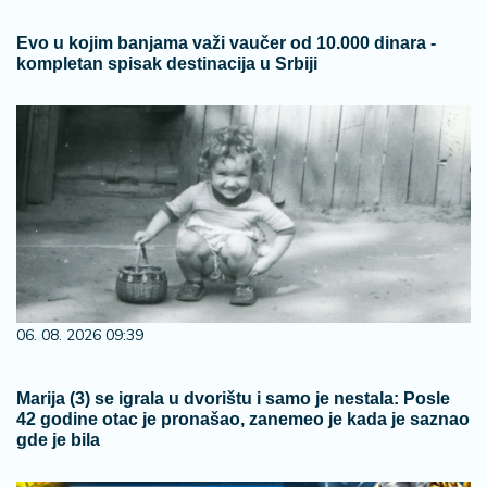
Evo u kojim banjama važi vaučer od 10.000 dinara -
kompletan spisak destinacija u Srbiji
06. 08. 2026 09:39
Marija (3) se igrala u dvorištu i samo je nestala: Posle
42 godine otac je pronašao, zanemeo je kada je saznao
gde je bila