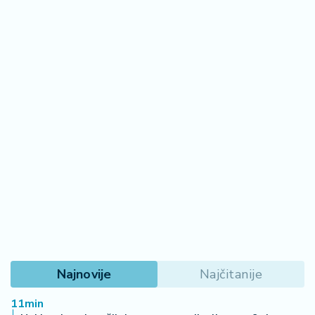
Najnovije
Najčitanije
11min