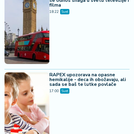
se odnos snaga u svetu televizije i
filma
18:22
Svet
RAPEX upozorava na opasne
hemikalije - deca ih obožavaju, ali
sada se baš te lutke povlače
17:00
Svet