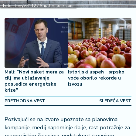
2
Foto: TonyV3112 / Shutterstock.com
7
B
iz
L
if
e
s
t
Mali: "Novi paket mera za
Istorijski uspeh - srpsko
y
cilj ima ublažavanje
voće oborilo rekorde u
l
posledica energetske
izvozu
e
krize"
PRETHODNA VEST
SLEDEĆA VEST
P
o
t
Pozivajući se na izvore upoznate sa planovima
r
kompanije, medij napominje da je, rast potražnje za
o
memorijskim čipovima, podstaknut razvojem