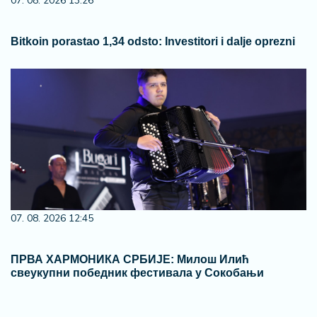
23. 07. 2026 12:47
Letnje večeri u gradu više nisu rezervisane za vikend:
Zašto sve više ljudi bira večeru koja se spontano
pretvori u druženje
06. 08. 2026 09:39
Marija (3) se igrala u dvorištu i samo je nestala: Posle
42 godine otac je pronašao, zanemeo je kada je saznao
gde je bila