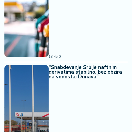
13:45
|
0
"Snabdevanje Srbije naftnim
derivatima stabilno, bez obzira
na vodostaj Dunava"