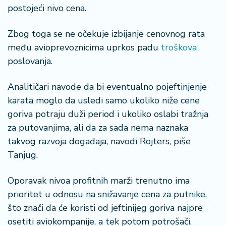
n
postojeći nivo cena.
i
s
Zbog toga se ne očekuje izbijanje cenovnog rata
a
među avioprevoznicima uprkos padu
troškova
n
i
poslovanja.
T
Analitičari navode da bi eventualno pojeftinjenje
u
karata moglo da usledi samo ukoliko niže cene
ri
goriva potraju duži period i ukoliko oslabi tražnja
z
za putovanjima, ali da za sada nema naznaka
a
m
takvog razvoja događaja, navodi Rojters, piše
Tanjug.
K
a
Oporavak nivoa profitnih marži trenutno ima
ri
prioritet u odnosu na snižavanje cena za putnike,
j
što znači da će koristi od jeftinijeg goriva najpre
e
osetiti aviokompanije, a tek potom potrošači.
r