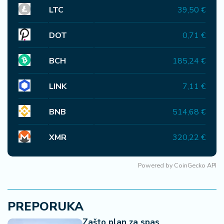
Ostavi komentar
KOMENTARI (0)
Svet
Japanu stiglo upozorenje iz
Pekinga: "Ne igrajte se vatrom"
15:47
Svet