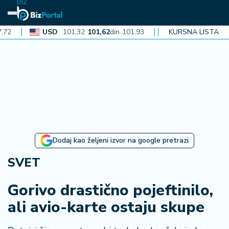
BIZ
USD
101,32
101,62
din
101,93
CAD
KURSNA LISTA
72,30
72,52
din
N
aj
n
o
vi
je
B
Dodaj kao željeni izvor na google pretrazi
i
z
SVET
i
n
Gorivo drastično pojeftinilo,
f
ali avio-karte ostaju skupe
o