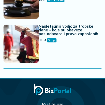
dugom od milion evra
13:43
Svet
BDP Evropske unije dostigao 18,8
biliona evra
13:07
Svet