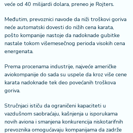
š
veće od 40 milijardi dolara, preneo je Rojters.
a
č
Međutim, prevoznici navode da niži troškovi goriva
neće automatski dovesti do nižih cena karata,
N
e
pošto kompanije nastoje da nadoknade gubitke
k
nastale tokom višemesečnog perioda visokih cena
r
energenata.
e
t
Prema procenama industrije, najveće američke
n
i
aviokompanije do sada su uspele da kroz više cene
n
karata nadoknade tek deo povećanih troškova
e
goriva.
P
Stručnjaci ističu da ograničeni kapaciteti u
e
vazdušnom saobraćaju, kašnjenja u isporukama
n
novih aviona i smanjena konkurencija niskotarifnih
zi
o
prevoznika omogućavaju kompanijama da zadrže