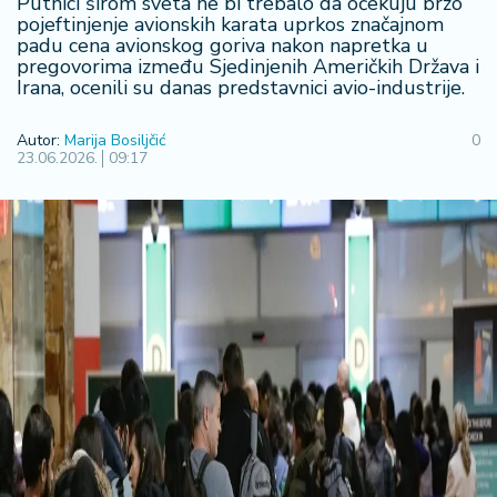
Putnici širom sveta ne bi trebalo da očekuju brzo
R
pojeftinjenje avionskih karata uprkos značajnom
padu cena avionskog goriva nakon napretka u
e
pregovorima između Sjedinjenih Američkih Država i
g
Irana, ocenili su danas predstavnici avio-industrije.
i
o
Autor:
Marija Bosiljčić
0
n
23.06.2026.
09:17
S
r
b
ij
a
S
v
e
t
F