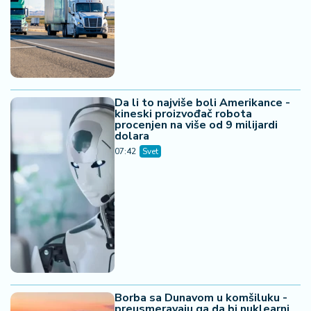
Бар: Пожар на Лисињу и даље активан
05. 08. 2026 06:45
Šta dete nasleđuje od oca, a šta od majke? Sve što
treba da znate o genetici