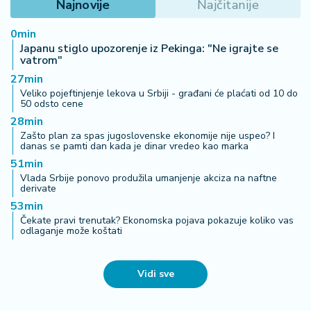
03. 08. 2026 13:23
Hibrid broj 1 koji osvaja Evropu, sada po specijalnoj
akcijskoj ceni od 19.990€ do 31.8.