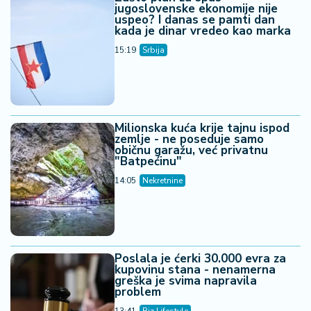
Zalihe dovoljne za samo 43 dana -
SAD troše poslednje rezerve
nafte
14:19
Svet
Najskuplja porodična svađa -
verovala je bratu, a završila sa