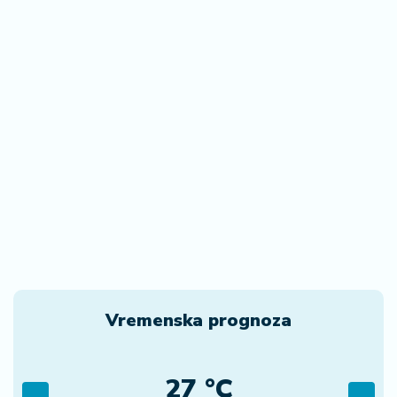
07. 08. 2026 10:00
Стара Пазова и овог лета бележи велику
посећеност