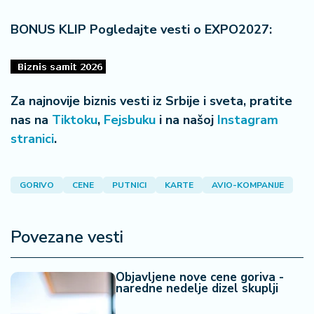
a
BONUS KLIP Pogledajte vesti o EXPO2027:
Za najnovije biznis vesti iz Srbije i sveta, pratite
nas na
Tiktoku
,
Fejsbuku
i na našoj
Instagram
stranici
.
GORIVO
CENE
PUTNICI
KARTE
AVIO-KOMPANIJE
Povezane vesti
Objavljene nove cene goriva -
naredne nedelje dizel skuplji