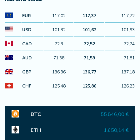
07. 08. 2026 12:45
ПРВА ХАРМОНИКА СРБИЈЕ: Милош Илић
свеукупни победник фестивала у Сокобањи