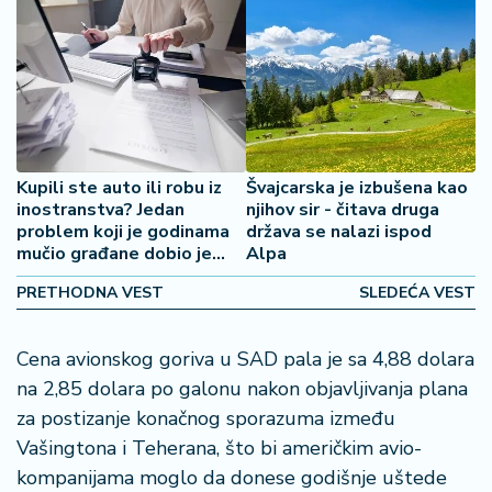
2
7
B
iz
L
if
Kupili ste auto ili robu iz
Švajcarska je izbušena kao
e
inostranstva? Jedan
njihov sir - čitava druga
s
problem koji je godinama
država se nalazi ispod
t
mučio građane dobio je
Alpa
y
rešenje
l
PRETHODNA VEST
SLEDEĆA VEST
e
Cena avionskog goriva u SAD pala je sa 4,88 dolara
P
na 2,85 dolara po galonu nakon objavljivanja plana
o
za postizanje konačnog sporazuma između
t
r
Vašingtona i Teherana, što bi američkim avio-
o
kompanijama moglo da donese godišnje uštede