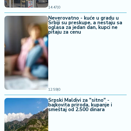
14:47
|
0
Neverovatno - kuće u gradu u
Srbiji su preskupe, a nestaju sa
oglasa za jedan dan, kupci ne
pitaju za cenu
12:59
|
0
Srpski Maldivi za "sitno" -
bajkovita priroda, kupanje i
smeštaj od 2.500 dinara