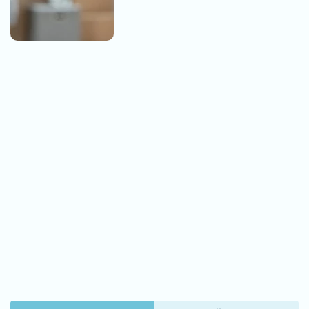
20. 07. 2026 08:04
REGISTRUJ SE UZ PROMO KOD CASINO Preuzmi
1500 BESPLATNIH SPINOVA
09. 07. 2026 09:20
Komfor po meri klijenata: nova linija paketa ALTA
banke