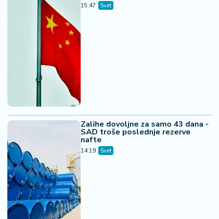
07. 08. 2026 13:23
"Ми Хрвати не пијемо вина, само крви четника из
Книна": Испливало још скандалозних детаља са
"прославе" Олује