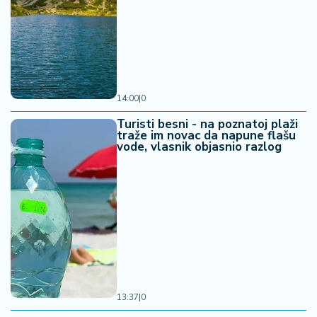
14:00
|
0
Turisti besni - na poznatoj plaži
traže im novac da napune flašu
vode, vlasnik objasnio razlog
13:37
|
0