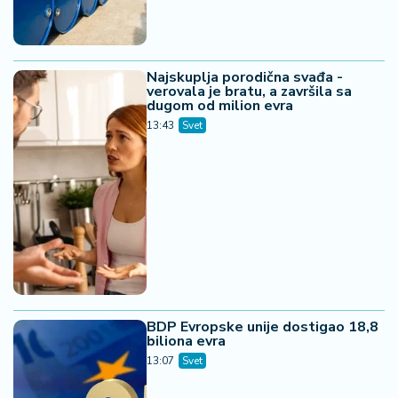
06. 08. 2026 07:08
Evo u kojim banjama važi vaučer od 10.000 dinara -
kompletan spisak destinacija u Srbiji
05. 08. 2026 14:12
Koliko visoku temperaturu ljudsko telo može da izdrži?