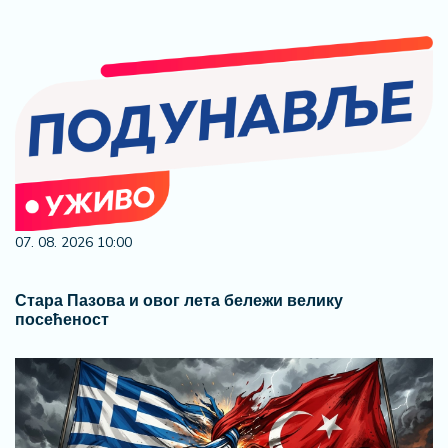
03. 08. 2026 07:31
25.000 kupaca već kupuje uz PerSu Extra. A ti? Saznaj
više