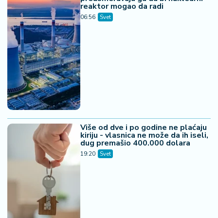
07. 08. 2026 09:47
Čiji hromozom određuje pol deteta? XX rađa se
devojčica, XY rađa se dečak