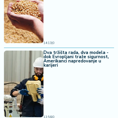
14:13
|
0
Dva tržišta rada, dva modela -
dok Evropljani traže sigurnost,
Amerikanci napredovanje u
karijeri
13:56
|
0