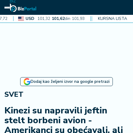
BIZ
USD
101,32
101,62
din
101,93
CAD
KURSNA LISTA
72,30
72,52
din
N
aj
n
o
vi
je
B
Dodaj kao željeni izvor na google pretrazi
i
z
SVET
i
n
Kinezi su napravili jeftin
f
stelt borbeni avion -
o
Amerikanci su obećavali, ali