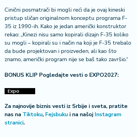
Cinični posmatrači bi mogli reći da je ovaj kineski
pristup sličan originalnom konceptu programa F-
35 iz 1990-ih. Kako je jedan američki konstruktor
rekao: „Kinezi nisu samo kopirali dizajn F-35 koliko
su mogli – kopirali su i način na koji je F-35 trebalo
da bude projektovan i proizveden, ali kao što
znamo, američki program nije se baš tako završio.“
BONUS KLIP Pogledajte vesti o EXPO2027:
Za najnovije biznis vesti iz Srbije i sveta, pratite
nas na
Tiktoku
,
Fejsbuku
i na našoj
Instagram
stranici
.