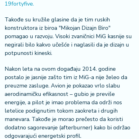
n
19fortyfive.
i
s
Takođe su kružile glasine da je tim ruskih
a
konstruktora iz biroa "Mikojan Dizajn Biro"
n
pomagao u razvoju. Visoki zvaničnici MiG kasnije su
i
negirali bilo kakvo učešće i naglasili da je dizajn u
T
potpunosti kineski.
u
ri
Nakon leta na ovom događaju 2014. godine
z
postalo je jasnije zašto tim iz MiG-a nije želeo da
a
preuzme zasluge. Avion je pokazao vrlo slabu
m
aerodinamičku efikasnost – gubio je previše
K
energije, a pilot je imao problema da održi nos
a
letelice podignutim tokom zaokreta i drugih
ri
manevara. Takođe je morao prečesto da koristi
j
dodatno sagorevanje (afterburner) kako bi održao
e
odgovarajući energetski profil.
r