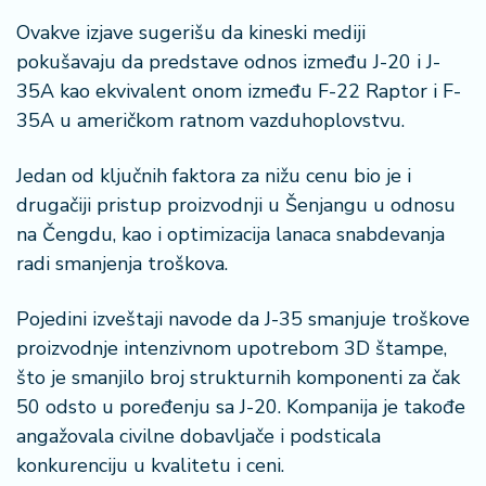
Ovakve izjave sugerišu da kineski mediji
pokušavaju da predstave odnos između J-20 i J-
35A kao ekvivalent onom između F-22 Raptor i F-
35A u američkom ratnom vazduhoplovstvu.
Jedan od ključnih faktora za nižu cenu bio je i
drugačiji pristup proizvodnji u Šenjangu u odnosu
na Čengdu, kao i optimizacija lanaca snabdevanja
radi smanjenja troškova.
Pojedini izveštaji navode da J-35 smanjuje troškove
proizvodnje intenzivnom upotrebom 3D štampe,
što je smanjilo broj strukturnih komponenti za čak
50 odsto u poređenju sa J-20. Kompanija je takođe
angažovala civilne dobavljače i podsticala
konkurenciju u kvalitetu i ceni.