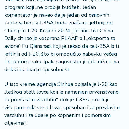
program koji „ne probija budžet“. Jedan
komentator je naveo da je jedan od osnovnih
zahteva bio da J-35A bude značajno jeftiniji od
Chengdu J-20. Krajem 2024. godine, list China
Daily citirao je veterana PLAAF-a i „eksperta za
avione“ Fu Qianshao, koji je rekao da će J-35A biti
jeftiniji od J-20, što bi omogućilo nabavku većeg
broja primeraka. Ipak, nagovestio je i da niža cena
dolazi uz manju sposobnost.
U isto vreme, agencija Sinhua opisala je J-20 kao
„teškog stelt lovca koji je namenjen prvenstveno
za prevlast u vazduhu“, dok je J-35A „srednji
višenamenski stelt lovac sposoban i za prevlast u
vazduhu i za udare po kopnenim i pomorskim
ciljevima“.