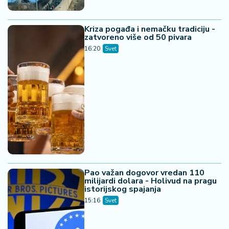
Kriza pogađa i nemačku tradiciju -
zatvoreno više od 50 pivara
16:20
Svet
Pao važan dogovor vredan 110
milijardi dolara - Holivud na pragu
istorijskog spajanja
15:16
Svet