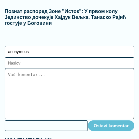
Познат распоред Зоне "Исток": У првом колу
Јединство дочекује Хајдук Вељка, Танаско Рајић
гостује у Боговини
Ostavi komentar