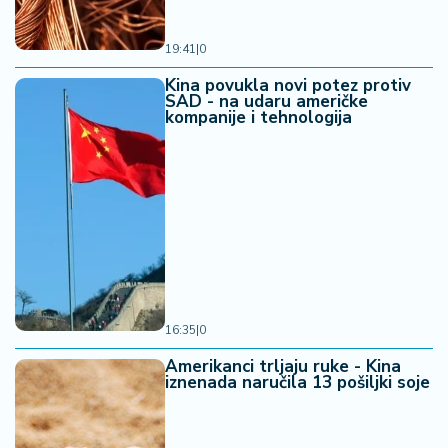
19:41
|
0
Kina povukla novi potez protiv
SAD - na udaru američke
kompanije i tehnologija
16:35
|
0
Amerikanci trljaju ruke - Kina
iznenada naručila 13 pošiljki soje