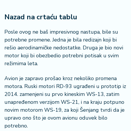
a
Nazad na crtaću tablu
Posle ovog ne baš impresivnog nastupa, bile su
potrebne promene. Jedna je bila redizajn koji bi
rešio aerodinamičke nedostatke. Druga je bio novi
motor koji bi obezbedio potrebni potisak u svim
režimima leta.
Avion je zapravo prošao kroz nekoliko promena
motora. Ruski motori RD-93 ugrađeni u prototip iz
2014. zamenjeni su prvo kineskim WS-13, zatim
unapređenom verzijom WS-21, i na kraju potpuno
novim motorom WS-19, za koji Šenjang tvrdi da je
upravo ono što je ovom avionu oduvek bilo
potrebno.