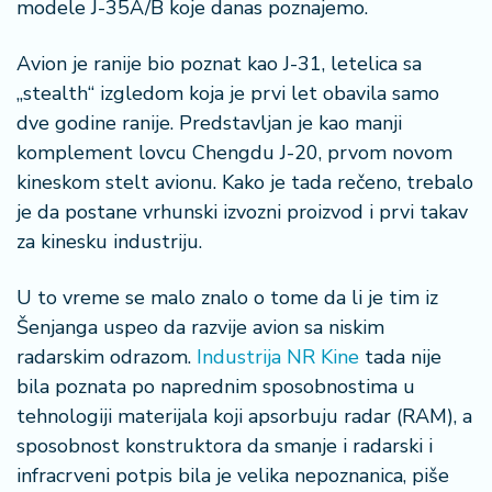
š
modele J-35A/B koje danas poznajemo.
a
č
Avion je ranije bio poznat kao J-31, letelica sa
„stealth“ izgledom koja je prvi let obavila samo
N
dve godine ranije. Predstavljan je kao manji
e
komplement lovcu Chengdu J-20, prvom novom
k
r
kineskom stelt avionu. Kako je tada rečeno, trebalo
e
je da postane vrhunski izvozni proizvod i prvi takav
t
za kinesku industriju.
n
i
U to vreme se malo znalo o tome da li je tim iz
n
e
Šenjanga uspeo da razvije avion sa niskim
radarskim odrazom.
Industrija NR Kine
tada nije
P
bila poznata po naprednim sposobnostima u
e
tehnologiji materijala koji apsorbuju radar (RAM), a
n
sposobnost konstruktora da smanje i radarski i
zi
infracrveni potpis bila je velika nepoznanica, piše
o