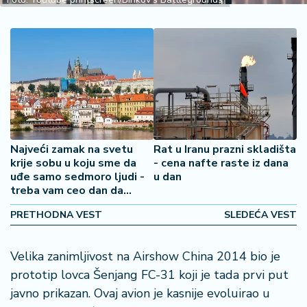
2
7
B
iz
L
if
e
s
Najveći zamak na svetu
Rat u Iranu prazni skladišta
t
krije sobu u koju sme da
- cena nafte raste iz dana
y
uđe samo sedmoro ljudi -
u dan
l
treba vam ceo dan da
e
obiđete ceo kompleks
PRETHODNA VEST
SLEDEĆA VEST
P
o
Velika zanimljivost na Airshow China 2014 bio je
t
prototip lovca Šenjang FC-31 koji je tada prvi put
r
o
javno prikazan. Ovaj avion je kasnije evoluirao u