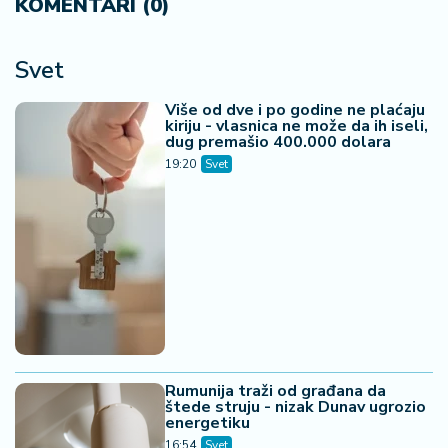
KOMENTARI (0)
Svet
Više od dve i po godine ne plaćaju
kiriju - vlasnica ne može da ih iseli,
dug premašio 400.000 dolara
19:20
Svet
Rumunija traži od građana da
štede struju - nizak Dunav ugrozio
energetiku
16:54
Svet