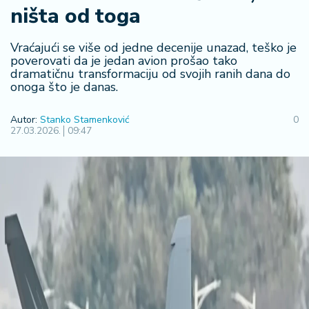
ništa od toga
R
e
g
Vraćajući se više od jedne decenije unazad, teško je
i
poverovati da je jedan avion prošao tako
dramatičnu transformaciju od svojih ranih dana do
o
onoga što je danas.
n
Autor:
Stanko Stamenković
0
S
27.03.2026.
09:47
r
b
ij
a
S
v
e
t
F