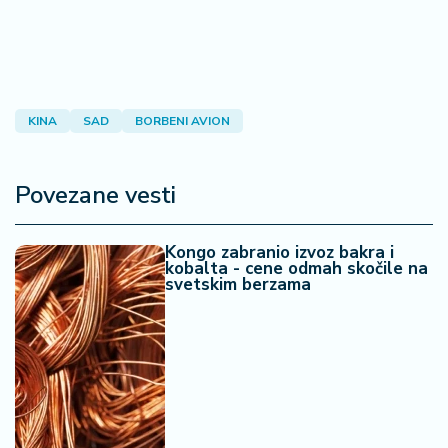
KINA
SAD
BORBENI AVION
Povezane vesti
Kongo zabranio izvoz bakra i
kobalta - cene odmah skočile na
svetskim berzama