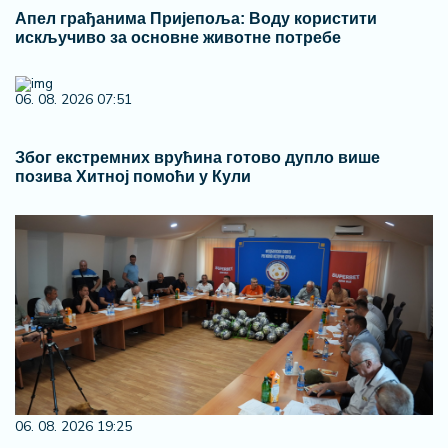
Апел грађанима Пријепоља: Воду користити
искључиво за основне животне потребе
06. 08. 2026 07:51
Због екстремних врућина готово дупло више
позива Хитној помоћи у Кули
06. 08. 2026 19:25