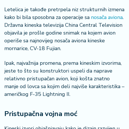
Letelica je takođe pretrpela niz strukturnih izmena
kako bi bila sposobna za operacije sa
nosača aviona
.
Državna kineska televizija China Central Television
objavila je prošle godine snimak na kojem avion
operiše sa najnovijeg nosača aviona kineske
mornarice, CV-18 Fujian.
Ipak, najvažnija promena, prema kineskim izvorima,
jeste to što su konstruktori uspeli da naprave
relativno pristupačan avion, koji košta znatno
manje od lovca sa kojim deli najviše karakteristika –
američkog F-35 Lightning II.
Pristupačna vojna moć
Kineski izvori objašnjavaju kako je dizajn razvijen u