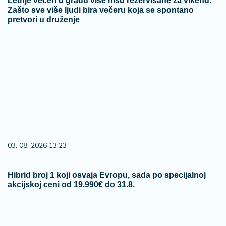
Letnje večeri u gradu više nisu rezervisane za vikend:
Zašto sve više ljudi bira večeru koja se spontano
pretvori u druženje
03. 08. 2026 13:23
Hibrid broj 1 koji osvaja Evropu, sada po specijalnoj
akcijskoj ceni od 19.990€ do 31.8.