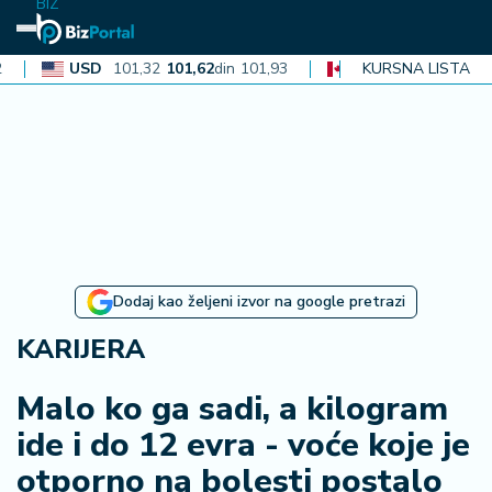
BIZ
USD
101,32
101,62
din
101,93
CAD
72,30
KURSNA LISTA
72,52
din
72,74
N
aj
n
o
vi
je
B
Dodaj kao željeni izvor na google pretrazi
iz
i
KARIJERA
n
f
Malo ko ga sadi, a kilogram
o
ide i do 12 evra - voće koje je
otporno na bolesti postalo