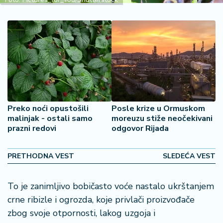
š
a
č
N
e
k
r
e
t
Preko noći opustošili
Posle krize u Ormuskom
n
malinjak - ostali samo
moreuzu stiže neočekivani
i
prazni redovi
odgovor Rijada
n
e
PRETHODNA VEST
SLEDEĆA VEST
P
e
To je zanimljivo bobičasto voće nastalo ukrštanjem
n
crne ribizle i ogrozda, koje privlači proizvođače
zi
zbog svoje otpornosti, lakog uzgoja i
o