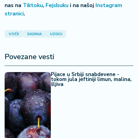
nas na
Tiktoku
,
Fejsbuku
i na našoj
Instagram
stranici
.
VOĆE
SADNJA
UZGOJ
Povezane vesti
Pijace u Srbiji snabdevene -
tokom jula jeftiniji limun, malina,
šljiva