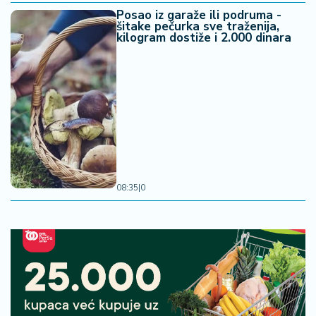
Posao iz garaže ili podruma -
šitake pečurka sve traženija,
kilogram dostiže i 2.000 dinara
08:35
|
0