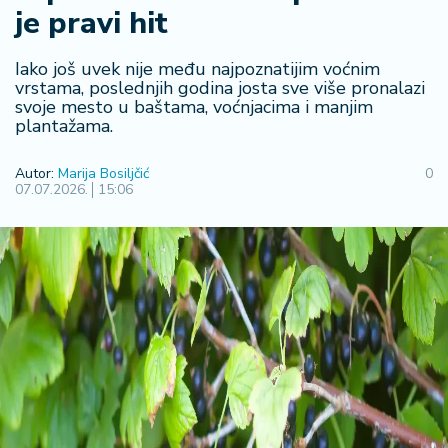
F
je pravi hit
i
n
a
Iako još uvek nije među najpoznatijim voćnim
n
vrstama, poslednjih godina josta sve više pronalazi
svoje mesto u baštama, voćnjacima i manjim
si
plantažama.
j
e
i
Autor:
Marija Bosiljčić
0
07.07.2026.
15:06
B
e
r
z
a
E
x
p
o
2
0