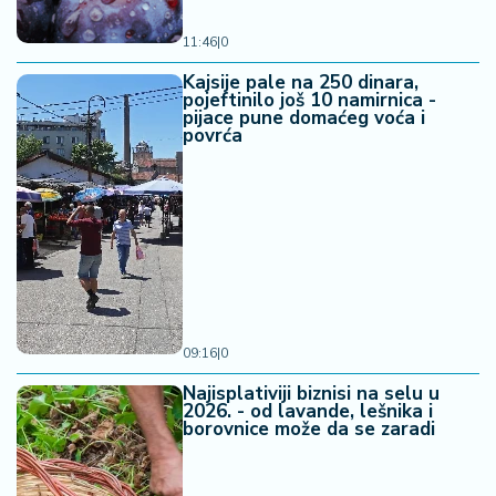
11:46
|
0
Kajsije pale na 250 dinara,
pojeftinilo još 10 namirnica -
pijace pune domaćeg voća i
povrća
09:16
|
0
Najisplativiji biznisi na selu u
2026. - od lavande, lešnika i
borovnice može da se zaradi