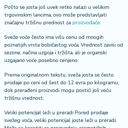
Pošto se josta još uvek retko nalazi u velikim
trgovinskim lancima, ovo može predstavljati
značajnu tržišnu prednost za
proizvođače.
Sveže voće često ima višu cenu od mnogih
poznatijih vrsta bobičastog voća. Vrednost zavisi od
sezone, načina uzgoja i tržišta, ali je organski
uzgajano voće posebno cenjeno.
Prema originalnom tekstu, sveža josta se često
prodaje po ceni od šest do 12 evra po kilogramu,
dok prerađeni proizvodi mogu postići još veću
tržišnu vrednost.
Veliki potencijal leži u preradi Pored prodaje
svežeg voća, veliki potencijal joste leži u preradi.