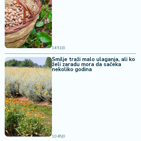
14:51
|
0
Smilje traži malo ulaganja, ali ko
želi zaradu mora da sačeka
nekoliko godina
10:45
|
0