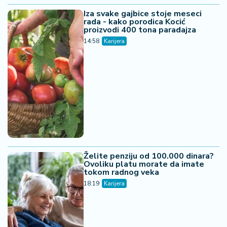
Iza svake gajbice stoje meseci
rada - kako porodica Kocić
proizvodi 400 tona paradajza
14:58
Karijera
Želite penziju od 100.000 dinara?
Ovoliku platu morate da imate
tokom radnog veka
18:19
Karijera