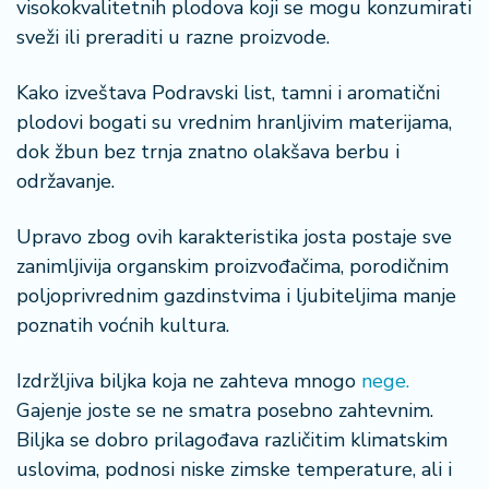
visokokvalitetnih plodova koji se mogu konzumirati
n
i
sveži ili preraditi u razne proizvode.
s
a
Kako izveštava Podravski list, tamni i aromatični
n
plodovi bogati su vrednim hranljivim materijama,
i
dok žbun bez trnja znatno olakšava berbu i
održavanje.
T
u
ri
Upravo zbog ovih karakteristika josta postaje sve
z
zanimljivija organskim proizvođačima, porodičnim
a
poljoprivrednim gazdinstvima i ljubiteljima manje
m
poznatih voćnih kultura.
K
Izdržljiva biljka koja ne zahteva mnogo
nege.
a
ri
Gajenje joste se ne smatra posebno zahtevnim.
j
Biljka se dobro prilagođava različitim klimatskim
e
uslovima, podnosi niske zimske temperature, ali i
r