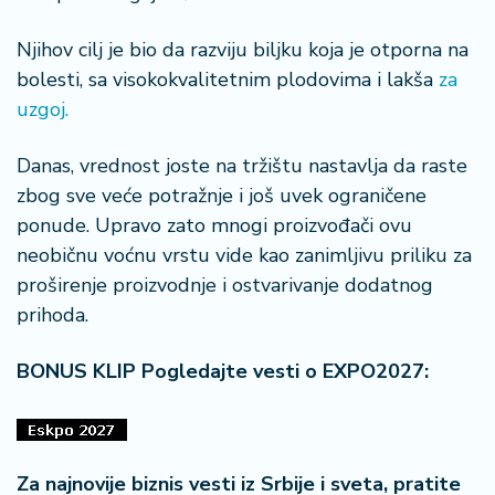
Njihov cilj je bio da razviju biljku koja je otporna na
bolesti, sa visokokvalitetnim plodovima i lakša
za
uzgoj.
Danas, vrednost joste na tržištu nastavlja da raste
zbog sve veće potražnje i još uvek ograničene
ponude. Upravo zato mnogi proizvođači ovu
neobičnu voćnu vrstu vide kao zanimljivu priliku za
proširenje proizvodnje i ostvarivanje dodatnog
prihoda.
BONUS KLIP Pogledajte vesti o EXPO2027:
Za najnovije biznis vesti iz Srbije i sveta, pratite