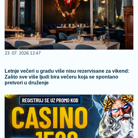
23. 07. 2026 12:47
Letnje večeri u gradu više nisu rezervisane za vikend:
Zašto sve više ljudi bira večeru koja se spontano
pretvori u druženje