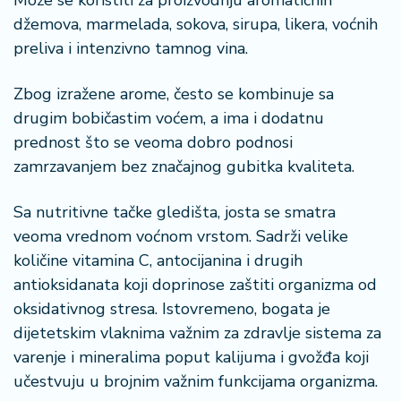
Može se koristiti za proizvodnju aromatičnih
džemova, marmelada, sokova, sirupa, likera, voćnih
preliva i intenzivno tamnog vina.
Zbog izražene arome, često se kombinuje sa
drugim bobičastim voćem, a ima i dodatnu
prednost što se veoma dobro podnosi
zamrzavanjem bez značajnog gubitka kvaliteta.
Sa nutritivne tačke gledišta, josta se smatra
veoma vrednom voćnom vrstom. Sadrži velike
količine vitamina C, antocijanina i drugih
antioksidanata koji doprinose zaštiti organizma od
oksidativnog stresa. Istovremeno, bogata je
dijetetskim vlaknima važnim za zdravlje sistema za
varenje i mineralima poput kalijuma i gvožđa koji
učestvuju u brojnim važnim funkcijama organizma.