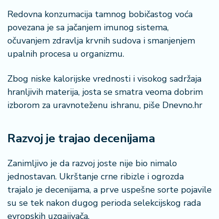
Redovna konzumacija tamnog bobičastog voća
povezana je sa jačanjem imunog sistema,
očuvanjem zdravlja krvnih sudova i smanjenjem
upalnih procesa u organizmu.
Zbog niske kalorijske vrednosti i visokog sadržaja
hranljivih materija, josta se smatra veoma dobrim
izborom za uravnoteženu ishranu, piše Dnevno.hr
Razvoj je trajao decenijama
Zanimljivo je da razvoj joste nije bio nimalo
jednostavan. Ukrštanje crne ribizle i ogrozda
trajalo je decenijama, a prve uspešne sorte pojavile
su se tek nakon dugog perioda selekcijskog rada
evropskih uzgajivača.