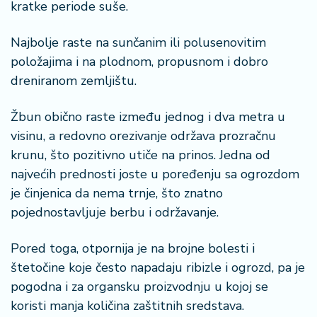
kratke periode suše.
a
Najbolje raste na sunčanim ili polusenovitim
položajima i na plodnom, propusnom i dobro
dreniranom zemljištu.
Žbun obično raste između jednog i dva metra u
visinu, a redovno orezivanje održava prozračnu
krunu, što pozitivno utiče na prinos. Jedna od
najvećih prednosti joste u poređenju sa ogrozdom
je činjenica da nema trnje, što znatno
pojednostavljuje berbu i održavanje.
Pored toga, otpornija je na brojne bolesti i
štetočine koje često napadaju ribizle i ogrozd, pa je
pogodna i za organsku proizvodnju u kojoj se
koristi manja količina zaštitnih sredstava.