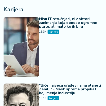
Karijera
Nisu IT stručnjaci, ni doktori -
zanimanja koja donose ogromne
plate, ali malo ko ih bira
18:34
Karijera
"Biće najveća građevina na planeti
Zemlji" - Mask sprema projekat
koji menja industriju
18:10
Karijera