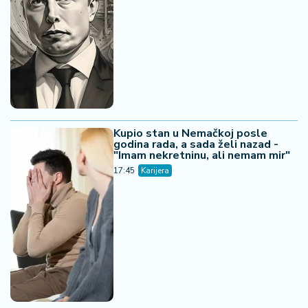
Kupio stan u Nemačkoj posle
godina rada, a sada želi nazad -
"Imam nekretninu, ali nemam mir"
17:45
Karijera