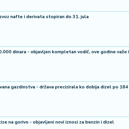
zvoz nafte i derivata stopiran do 31. jula
.000 dinara - objavljen kompletan vodič, ove godine važe 
ana gazdinstva - država precizirala ko dobija dizel po 184
ze na gorivo - objavljeni novi iznosi za benzin i dizel