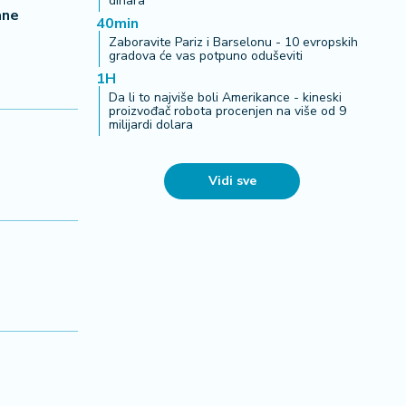
dinara
ane
40min
Zaboravite Pariz i Barselonu - 10 evropskih
gradova će vas potpuno oduševiti
1H
Da li to najviše boli Amerikance - kineski
proizvođač robota procenjen na više od 9
milijardi dolara
Vidi sve