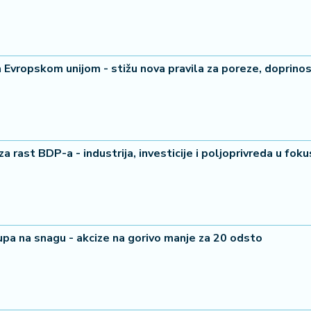
a Evropskom unijom - stižu nova pravila za poreze, doprinos
 rast BDP-a - industrija, investicije i poljoprivreda u foku
pa na snagu - akcize na gorivo manje za 20 odsto