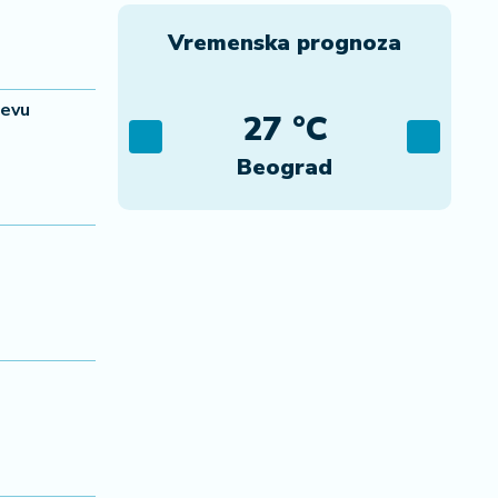
Vremenska prognoza
čevu
C
27 °C
ca
Beograd