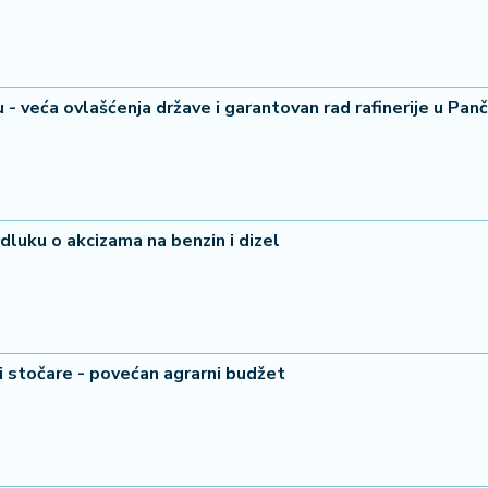
- veća ovlašćenja države i garantovan rad rafinerije u Pan
22 °
Lozni
dluku o akcizama na benzin i dizel
 i stočare - povećan agrarni budžet