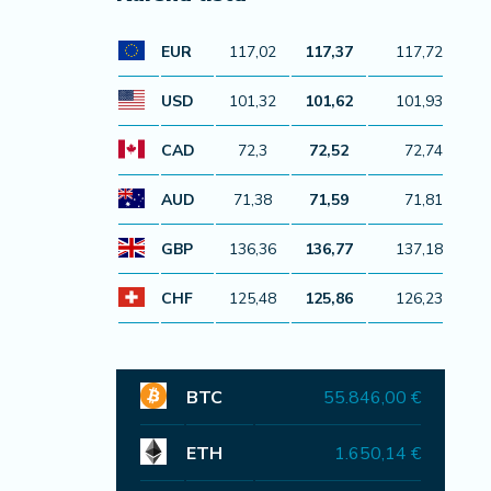
EUR
117,02
117,37
117,72
USD
101,32
101,62
101,93
CAD
72,3
72,52
72,74
AUD
71,38
71,59
71,81
GBP
136,36
136,77
137,18
CHF
125,48
125,86
126,23
BTC
55.846,00 €
ETH
1.650,14 €