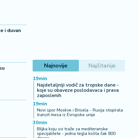
e i duvan
Najnovije
Najčitanije
su
19min
Najdetaljniji vodič za tropske dane -
koje su obaveze poslodavaca i prava
zaposlenih
19min
Novi spor Moskve i Brisela - Rusija stopirala
tranzit mesa iz Evropske unije
30min
Biljka koju svi traže za mediteranske
specijalitete - jedna tegla košta čak 800