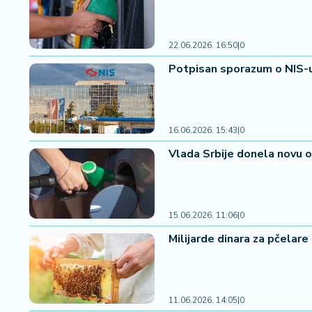
a
22.06.2026. 16:50
|
0
Potpisan sporazum o NIS-u 
16.06.2026. 15:43
|
0
Vlada Srbije donela novu o
15.06.2026. 11:06
|
0
Milijarde dinara za pčelare
11.06.2026. 14:05
|
0