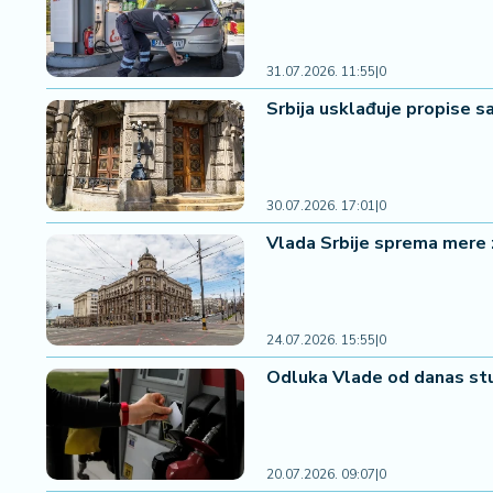
2
7
31.07.2026. 11:55
|
0
B
Srbija usklađuje propise s
iz
L
if
e
30.07.2026. 17:01
|
0
s
t
Vlada Srbije sprema mere za
y
l
e
24.07.2026. 15:55
|
0
P
Odluka Vlade od danas stu
o
t
r
o
20.07.2026. 09:07
|
0
š