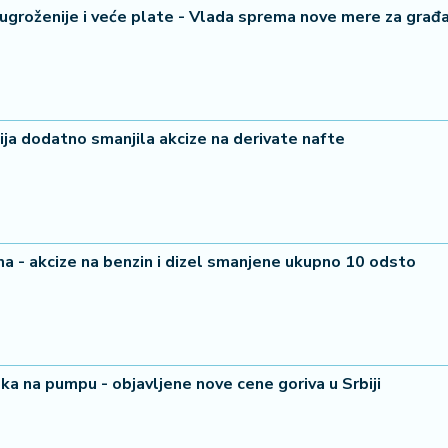
najugroženije i veće plate - Vlada sprema nove mere za građ
ija dodatno smanjila akcize na derivate nafte
a - akcize na benzin i dizel smanjene ukupno 10 odsto
ka na pumpu - objavljene nove cene goriva u Srbiji