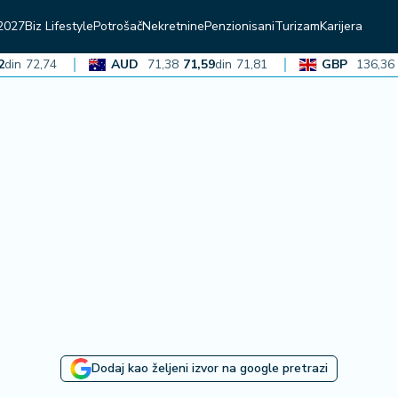
2027
Biz Lifestyle
Potrošač
Nekretnine
Penzionisani
Turizam
Karijera
72,74
AUD
71,38
71,59
din
71,81
GBP
136,36
136
Dodaj kao željeni izvor na google pretrazi