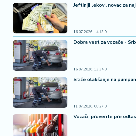
a
Jeftiniji lekovi, novac za 
č
N
16.07.2026. 14:13
|
0
e
k
Dobra vest za vozače - Srb
r
e
t
n
16.07.2026. 13:34
|
0
i
Stiže olakšanje na pumpam
n
e
P
11.07.2026. 08:27
|
0
e
n
Vozači, proverite pre odlas
zi
o