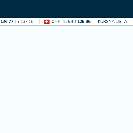
,77
din
137,18
CHF
125,48
125,86
din
126,23
KURSNA LISTA
EUR