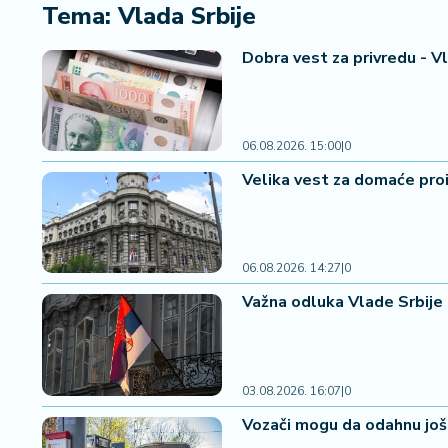
i
Tema: Vlada Srbije
n
a
Dobra vest za privredu - Vl
n
si
j
e
06.08.2026. 15:00
|
0
i
Velika vest za domaće proi
B
e
r
z
06.08.2026. 14:27
|
0
a
Važna odluka Vlade Srbije 
E
x
p
o
03.08.2026. 16:07
|
0
2
Vozači mogu da odahnu još 
0