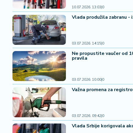
n
i
10.07.2026. 13:03
|
0
s
Vlada produžila zabranu - i
a
n
i
03.07.2026. 14:15
|
0
T
Ne propustite vaučer od 10
u
pravila
ri
z
a
m
03.07.2026. 10:00
|
0
Važna promena za registrov
K
a
ri
j
03.07.2026. 09:42
|
0
e
Vlada Srbije korigovala akci
r