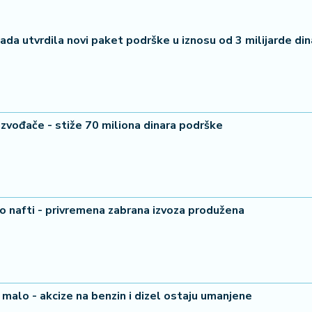
ada utvrdila novi paket podrške u iznosu od 3 milijarde din
zvođače - stiže 70 miliona dinara podrške
o nafti - privremena zabrana izvoza produžena
malo - akcize na benzin i dizel ostaju umanjene