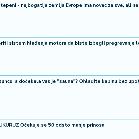
tepeni - najbogatija zemlja Evrope ima novac za sve, ali ne 
riti sistem hlađenja motora da biste izbegli pregrevanje l
suncu, a dočekala vas je "sauna"? Ohladite kabinu bez upo
URUZ Očekuje se 50 odsto manje prinosa