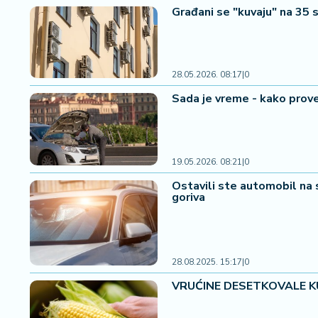
a
Građani se "kuvaju" na 35 s
č
N
28.05.2026. 08:17
|
0
e
k
Sada je vreme - kako prove
r
e
t
n
19.05.2026. 08:21
|
0
i
Ostavili ste automobil na 
n
goriva
e
P
e
28.08.2025. 15:17
|
0
n
zi
VRUĆINE DESETKOVALE KUK
o