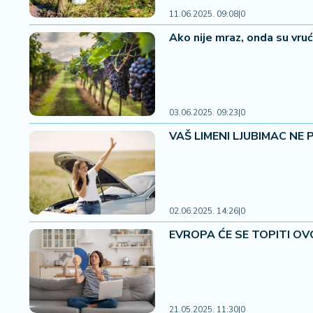
a
11.06.2025. 09:08
|
0
Ako nije mraz, onda su vruć
03.06.2025. 09:23
|
0
VAŠ LIMENI LJUBIMAC NE P
02.06.2025. 14:26
|
0
EVROPA ĆE SE TOPITI OVO
21.05.2025. 11:30
|
0