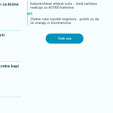
Katastrofalan efekat suša - sledi lančana
i za klime
reakcija za 40.000 kamiona
6H
Zlatne ruke srpskih majstora - počeli su da
se vraćaju iz inostranstva
eti
Vidi sve
trebe kapi