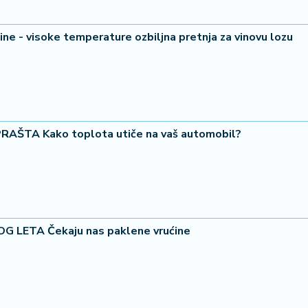
ine - visoke temperature ozbiljna pretnja za vinovu lozu
23 °
Lozni
RAŠTA Kako toplota utiče na vaš automobil?
G LETA Čekaju nas paklene vrućine