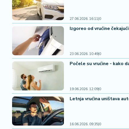
2
7
27.06.2026. 16:11
|
0
B
Izgoreo od vrućine čekajući
iz
L
if
e
23.06.2026. 10:49
|
0
s
t
Počele su vrućine - kako da
y
l
e
19.06.2026. 12:09
|
0
P
Letnja vrućina uništava aut
o
t
r
o
16.06.2026. 09:35
|
0
š