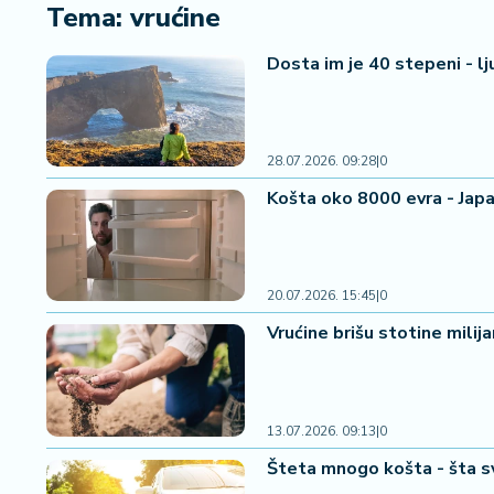
i
Tema: vrućine
n
a
Dosta im je 40 stepeni - lj
n
si
j
e
28.07.2026. 09:28
|
0
i
Košta oko 8000 evra - Japan
B
e
r
z
20.07.2026. 15:45
|
0
a
Vrućine brišu stotine milij
E
x
p
o
13.07.2026. 09:13
|
0
2
Šteta mnogo košta - šta sv
0