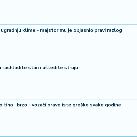
 ugradnju klime - majstor mu je objasnio pravi razlog
 rashladite stan i uštedite struju
o tiho i brzo - vozači prave iste greške svake godine