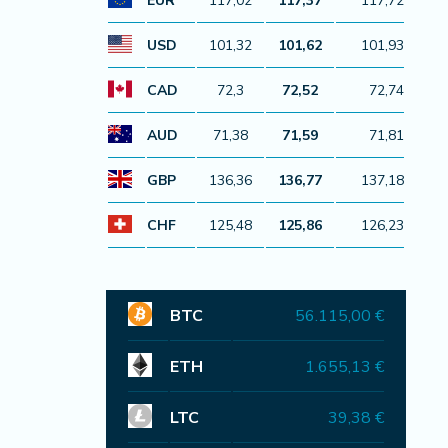
EUR
117,02
117,37
117,72
USD
101,32
101,62
101,93
CAD
72,3
72,52
72,74
AUD
71,38
71,59
71,81
GBP
136,36
136,77
137,18
CHF
125,48
125,86
126,23
BTC
56.115,00 €
ETH
1.655,13 €
LTC
39,38 €