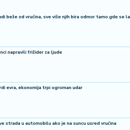
udi beže od vrućina, sve više njih bira odmor tamo gde se l
ci napravili frižider za ljude
ardi evra, ekonomija trpi ogroman udar
e strada u automobilu ako je na suncu usred vrućina