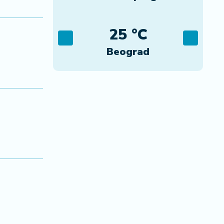
C
25 °C
ca
Beograd