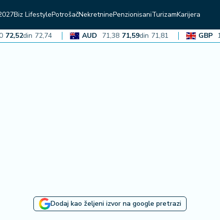
2027
Biz Lifestyle
Potrošač
Nekretnine
Penzionisani
Turizam
Karijera
,52
din
72,74
AUD
71,38
71,59
din
71,81
GBP
136,
Dodaj kao željeni izvor na google pretrazi