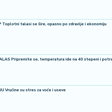
oplotni talasi se šire, opasno po zdravlje i ekonomiju
LAS Pripremite se, temperatura ide na 40 stepeni i potr
rućine su stres za voće i useve