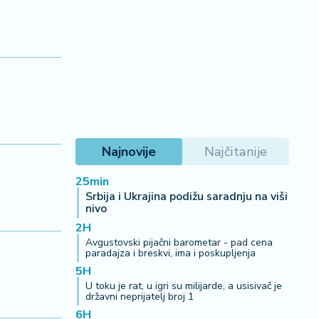
Najnovije
Najčitanije
25min
Srbija i Ukrajina podižu saradnju na viši
nivo
2H
Avgustovski pijačni barometar - pad cena
paradajza i breskvi, ima i poskupljenja
5H
U toku je rat, u igri su milijarde, a usisivač je
državni neprijatelj broj 1
6H