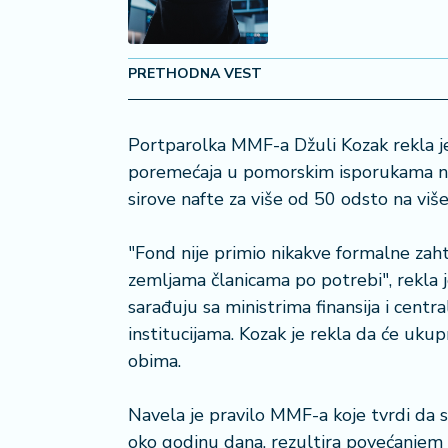
a
č
PRETHODNA VEST
N
e
k
Portparolka MMF-a Džuli Kozak rekla je
r
poremećaja u pomorskim isporukama naf
e
t
sirove nafte za više od 50 odsto na viš
n
i
"Fond nije primio nikakve formalne zaht
n
zemljama članicama po potrebi", rekla j
e
sarađuju sa ministrima finansija i centr
institucijama. Kozak je rekla da će ukupn
P
e
obima.
n
zi
Navela je pravilo MMF-a koje tvrdi da s
o
oko godinu dana, rezultira povećanjem