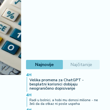
Najnovije
Najčitanije
4H
Velika promena za ChatGPT -
besplatni korisnici dobijaju
neograničeno dopisivanje
4H
Radi u bolnici, a hobi mu donosi milione - ne
želi da da otkaz ni posle uspeha