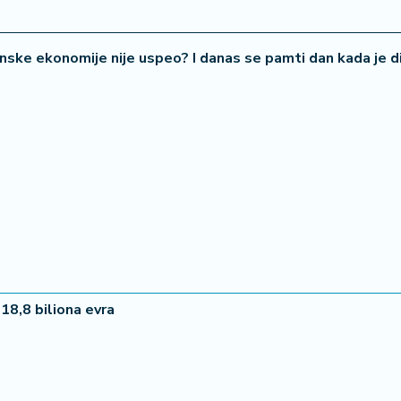
nske ekonomije nije uspeo? I danas se pamti dan kada je d
22 °
Lozni
18,8 biliona evra