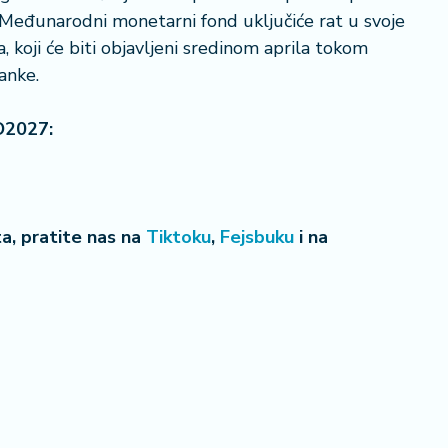
 Međunarodni monetarni fond uključiće rat u svoje
 koji će biti objavljeni sredinom aprila tokom
anke.
O2027:
eta, pratite nas na
Tiktoku
,
Fejsbuku
i na