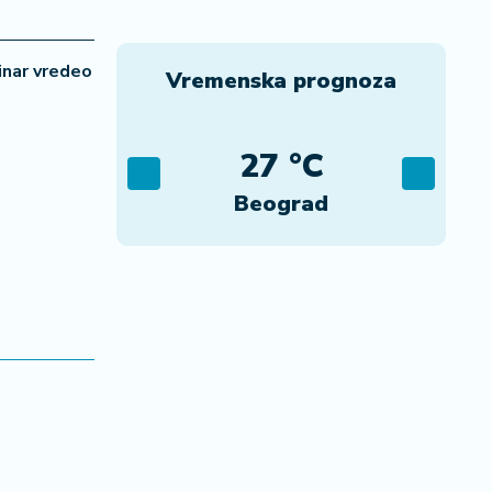
inar vredeo
Vremenska prognoza
C
27 °C
ca
Beograd