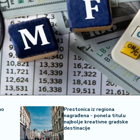
no
Prestonica iz regiona
nagrađena - ponela titulu
najbolje kreativne gradske
destinacije