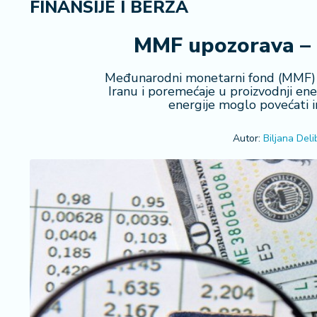
FINANSIJE I BERZA
i
n
a
MMF upozorava – o
n
s
Međunarodni monetarni fond (MMF) je
ij
Iranu i poremećaje u proizvodnji ene
e
energije moglo povećati in
i
B
Autor:
Biljana Deli
e
r
z
a
E
x
p
o
2
0