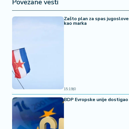
Povezane vesti
a
Zašto plan za spas jugoslove
kao marka
15:19
|
0
BDP Evropske unije dostigao 