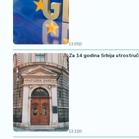
13:07
|
0
Za 14 godina Srbija utrostruči
12:22
|
0