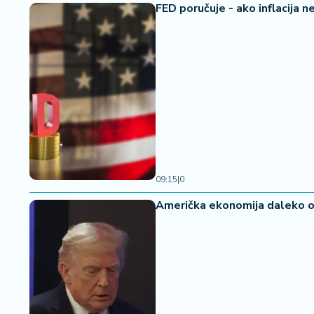
FED poručuje - ako inflacija 
09:15
|
0
Američka ekonomija daleko od 