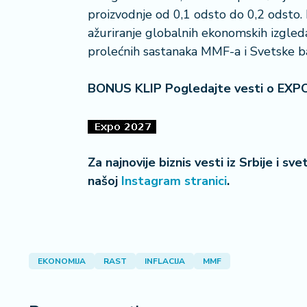
n
i
proizvodnje od 0,1 odsto do 0,2 odsto.
s
ažuriranje globalnih ekonomskih izgleda,
a
prolećnih sastanaka MMF-a i Svetske b
n
i
BONUS KLIP Pogledajte vesti o EXP
T
u
ri
z
Za najnovije biznis vesti iz Srbije i sv
a
našoj
Instagram stranici
.
m
K
a
ri
EKONOMIJA
RAST
INFLACIJA
MMF
j
e
r