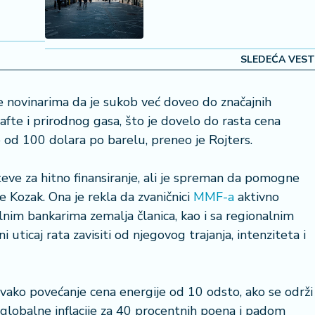
SLEDEĆA VEST
 novinarima da je sukob već doveo do značajnih
te i prirodnog gasa, što je dovelo do rasta cena
e od 100 dolara po barelu, preneo je Rojters.
eve za hitno finansiranje, ali je spreman da pomogne
e Kozak. Ona je rekla da zvaničnici
MMF-a
aktivno
alnim bankarima zemalja članica, kao i sa regionalnim
i uticaj rata zavisiti od njegovog trajanja, intenziteta i
vako povećanje cena energije od 10 odsto, ako se održi
 globalne inflacije za 40 procentnih poena i padom