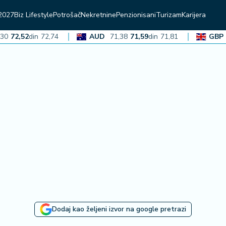
2027
Biz Lifestyle
Potrošač
Nekretnine
Penzionisani
Turizam
Karijera
2,52
din
72,74
AUD
71,38
71,59
din
71,81
GBP
136
Dodaj kao željeni izvor na google pretrazi