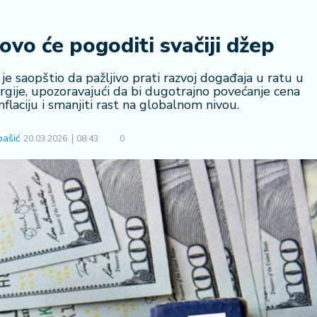
vo će pogoditi svačiji džep
 saopštio da pažljivo prati razvoj događaja u ratu u
rgije, upozoravajući da bi dugotrajno povećanje cena
flaciju i smanjiti rast na globalnom nivou.
bašić
20.03.2026.
08:43
0