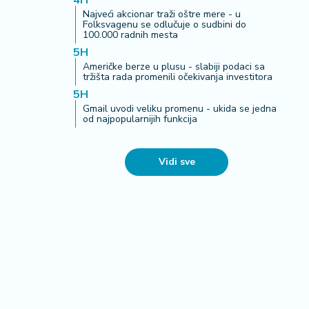
4H
Najveći akcionar traži oštre mere - u
Folksvagenu se odlučuje o sudbini do
100.000 radnih mesta
5H
Američke berze u plusu - slabiji podaci sa
tržišta rada promenili očekivanja investitora
5H
Gmail uvodi veliku promenu - ukida se jedna
od najpopularnijih funkcija
Vidi sve