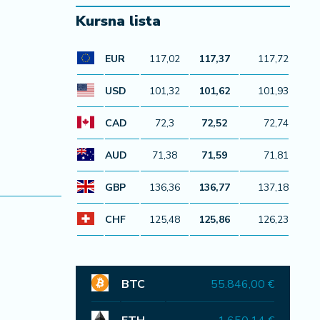
Kursna lista
EUR
117,02
117,37
117,72
USD
101,32
101,62
101,93
CAD
72,3
72,52
72,74
AUD
71,38
71,59
71,81
GBP
136,36
136,77
137,18
CHF
125,48
125,86
126,23
BTC
55.846,00 €