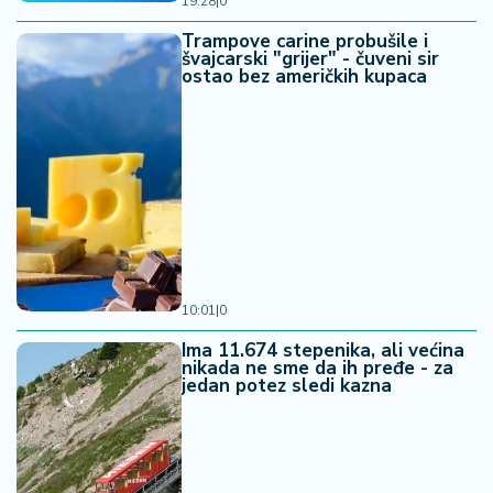
19:28
|
0
Trampove carine probušile i
švajcarski "grijer" - čuveni sir
ostao bez američkih kupaca
10:01
|
0
Ima 11.674 stepenika, ali većina
nikada ne sme da ih pređe - za
jedan potez sledi kazna