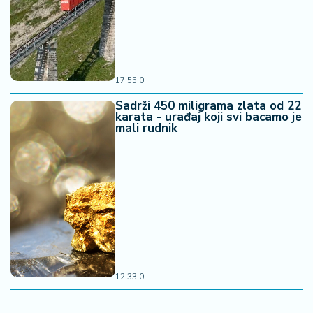
17:55
|
0
Sadrži 450 miligrama zlata od 22
karata - urađaj koji svi bacamo je
mali rudnik
12:33
|
0