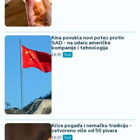
Kina povukla novi potez protiv
SAD - na udaru američke
kompanije i tehnologija
16:35
Svet
Kriza pogađa i nemačku tradiciju -
zatvoreno više od 50 pivara
16:20
Svet