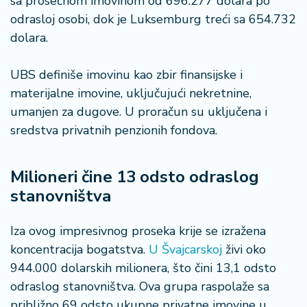
sa prosečnom imovinom od 696.277 dolara po
š
a
odrasloj osobi, dok je Luksemburg treći sa 654.732
č
dolara.
N
UBS definiše imovinu kao zbir finansijske i
e
materijalne imovine, uključujući nekretnine,
k
r
umanjen za dugove. U proračun su uključena i
e
sredstva privatnih penzionih fondova.
t
n
i
Milioneri čine 13 odsto odraslog
n
stanovništva
e
Iza ovog impresivnog proseka krije se izražena
P
koncentracija bogatstva.
U Švajcarskoj
živi oko
e
n
944.000 dolarskih milionera, što čini 13,1 odsto
zi
odraslog stanovništva. Ova grupa raspolaže sa
o
približno 69 odsto ukupne privatne imovine u