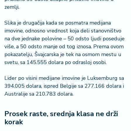
n
zemlji.
i
s
a
Slika je drugačija kada se posmatra medijana
n
imovine, odnosno vrednost koja deli stanovništvo
i
na dve jednake polovine – 50 odsto ljudi poseduje
više, a 50 odsto manje od tog iznosa. Prema ovom
T
pokazatelju, Švajcarska je tek na osmom mestu u
u
ri
svetu, sa 145.555 dolara po odrasloj osobi.
z
a
Lider po visini medijane imovine je Luksemburg sa
m
394.005 dolara, ispred Belgije sa 277.166 dolara i
Australije sa 210.783 dolara.
K
a
ri
Prosek raste, srednja klasa ne drži
j
korak
e
r