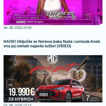
06. 08. 2026 23:59
HAOS! Uključila se Neriova baka Nada i urnisala Aneli,
ona joj odmah najavila tužbe! (VIDEO)
03. 08. 2026 13:23