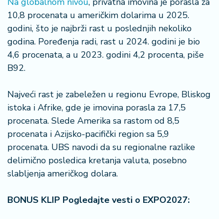
Na globalnom nivou
, privatna imovina je porasla za
10,8 procenata u američkim dolarima u 2025.
godini, što je najbrži rast u poslednjih nekoliko
godina. Poređenja radi, rast u 2024. godini je bio
4,6 procenata, a u 2023. godini 4,2 procenta, piše
B92.
Najveći rast je zabeležen u regionu Evrope, Bliskog
istoka i Afrike, gde je imovina porasla za 17,5
procenata. Slede Amerika sa rastom od 8,5
procenata i Azijsko-pacifički region sa 5,9
procenata. UBS navodi da su regionalne razlike
delimično posledica kretanja valuta, posebno
slabljenja američkog dolara.
BONUS KLIP Pogledajte vesti o EXPO2027: