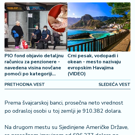
2
7
B
iz
L
if
e
PIO fond objavio detaljnu
Crni pesak, vodopadi i
s
računicu za penzionere -
okean - mesto nazivaju
t
navedena visina novčane
evropskim Havajima
y
pomoći po kategoriji
(VIDEO)
primanja
l
PRETHODNA VEST
SLEDEĆA VEST
e
P
Prema švajcarskoj banci, prosečna neto vrednost
o
po odrasloj osobi u toj zemlji je 910.382 dolara.
t
r
Na drugom mestu su Sjedinjene Američke Države,
o