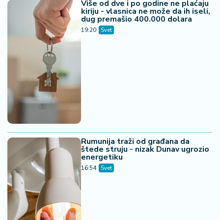
Više od dve i po godine ne plaćaju
kiriju - vlasnica ne može da ih iseli,
dug premašio 400.000 dolara
19:20
Svet
Rumunija traži od građana da
štede struju - nizak Dunav ugrozio
energetiku
16:54
Svet