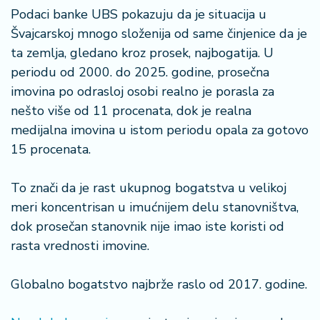
a
Podaci banke UBS pokazuju da je situacija u
Švajcarskoj mnogo složenija od same činjenice da je
ta zemlja, gledano kroz prosek, najbogatija. U
periodu od 2000. do 2025. godine, prosečna
imovina po odrasloj osobi realno je porasla za
nešto više od 11 procenata, dok je realna
medijalna imovina u istom periodu opala za gotovo
15 procenata.
To znači da je rast ukupnog bogatstva u velikoj
meri koncentrisan u imućnijem delu stanovništva,
dok prosečan stanovnik nije imao iste koristi od
rasta vrednosti imovine.
Globalno bogatstvo najbrže raslo od 2017. godine.