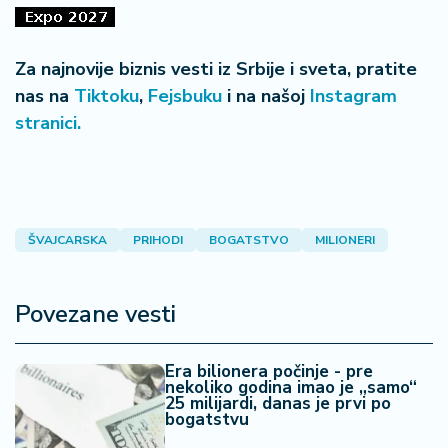
Za najnovije biznis vesti iz Srbije i sveta, pratite
nas na
Tiktoku
,
Fejsbuku
i na našoj
Instagram
stranici.
ŠVAJCARSKA
PRIHODI
BOGATSTVO
MILIONERI
Povezane vesti
Era bilionera počinje - pre
nekoliko godina imao je „samo“
25 milijardi, danas je prvi po
bogatstvu