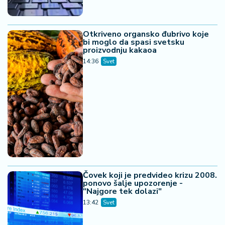
Otkriveno organsko đubrivo koje
bi moglo da spasi svetsku
proizvodnju kakaoa
14:36
Svet
Čovek koji je predvideo krizu 2008.
ponovo šalje upozorenje -
"Najgore tek dolazi"
13:42
Svet