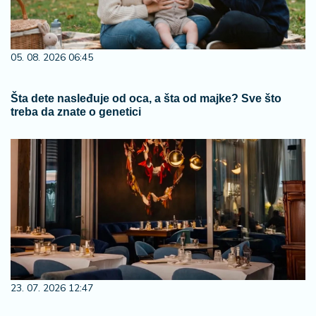
05. 08. 2026 06:45
Šta dete nasleđuje od oca, a šta od majke? Sve što
treba da znate o genetici
23. 07. 2026 12:47