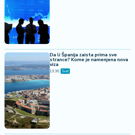
Da li Španija zaista prima sve
strance? Kome je namenjena nova
viza
13:30
Svet