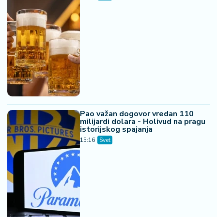
Pao važan dogovor vredan 110
milijardi dolara - Holivud na pragu
istorijskog spajanja
15:16
Svet