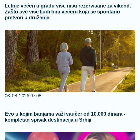
Letnje večeri u gradu više nisu rezervisane za vikend:
Zašto sve više ljudi bira večeru koja se spontano
pretvori u druženje
06. 08. 2026 07:08
Evo u kojim banjama važi vaučer od 10.000 dinara -
kompletan spisak destinacija u Srbiji