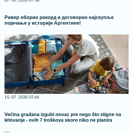
07. 08. 2026 07:56
Ривер оборио рекорд и договорио најскупље
појачање у историји Аргентине!
15. 07. 2026 07:44
Većina građana izgubi novac pre nego što stigne na
letovanje - ovih 7 troškova skoro niko ne planira