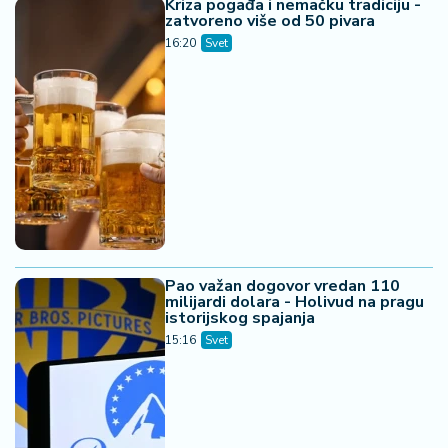
Kriza pogađa i nemačku tradiciju -
zatvoreno više od 50 pivara
16:20
Svet
Pao važan dogovor vredan 110
milijardi dolara - Holivud na pragu
istorijskog spajanja
15:16
Svet