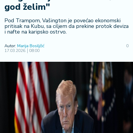
god želim"
R
e
g
Pod Trampom, Vašington je povećao ekonomski
i
pritisak na Kubu, sa ciljem da prekine protok deviza
i nafte na karipsko ostrvo.
o
n
Autor:
Marija Bosiljčić
0
17.03.2026.
08:00
S
r
b
ij
a
S
v
e
t
F