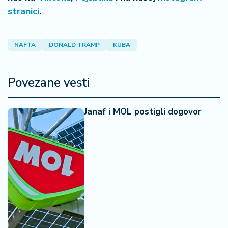
a
stranici
.
NAFTA
DONALD TRAMP
KUBA
Povezane vesti
Janaf i MOL postigli dogovor