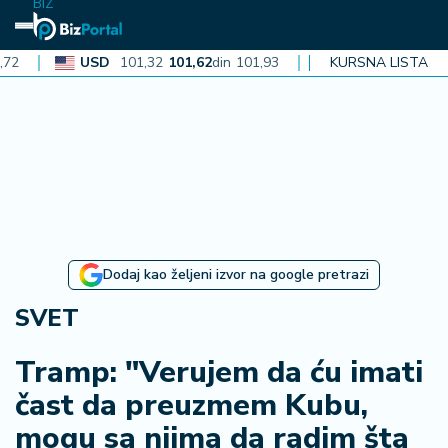
BIZ
USD
101,32
101,62
din
101,93
CAD
72,30
KURSNA LISTA
72,52
din
72,
N
aj
n
o
vi
je
B
Dodaj kao željeni izvor na google pretrazi
i
z
SVET
i
n
Tramp: "Verujem da ću imati
f
čast da preuzmem Kubu,
o
mogu sa njima da radim šta