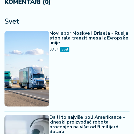
KOMENTARI (0)
Svet
Novi spor Moskve i Brisela - Rusija
stopirala tranzit mesa iz Evropske
unije
08:54
Svet
Da li to najviše boli Amerikance -
kineski proizvođač robota
procenjen na više od 9 milijardi
dolara