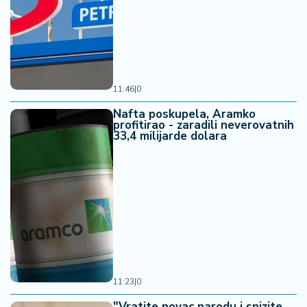
11:46
|
0
Nafta poskupela, Aramko
profitirao - zaradili neverovatnih
33,4 milijarde dolara
11:23
|
0
"Vratite novac narodu i snizite