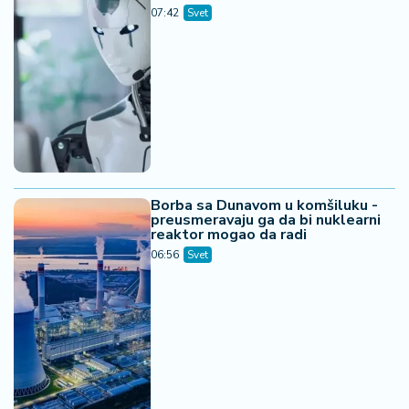
07:42
Svet
Borba sa Dunavom u komšiluku -
preusmeravaju ga da bi nuklearni
reaktor mogao da radi
06:56
Svet