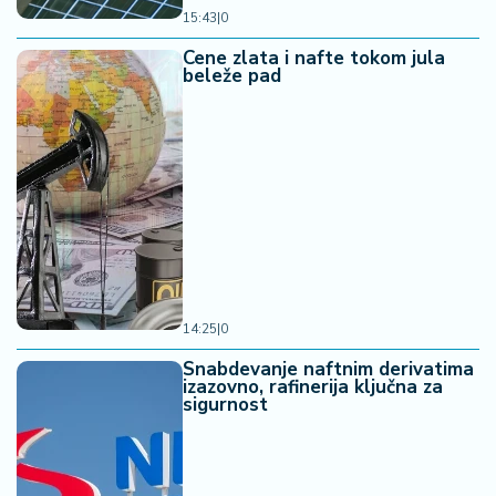
15:43
|
0
Cene zlata i nafte tokom jula
beleže pad
14:25
|
0
Snabdevanje naftnim derivatima
izazovno, rafinerija ključna za
sigurnost