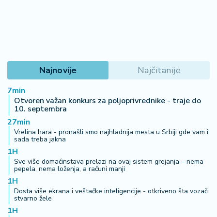
Najnovije
Najčitanije
7min
Otvoren važan konkurs za poljoprivrednike - traje do
10. septembra
27min
Vrelina hara - pronašli smo najhladnija mesta u Srbiji gde vam i
sada treba jakna
1H
Sve više domaćinstava prelazi na ovaj sistem grejanja – nema
pepela, nema loženja, a računi manji
1H
Dosta više ekrana i veštačke inteligencije - otkriveno šta vozači
stvarno žele
1H