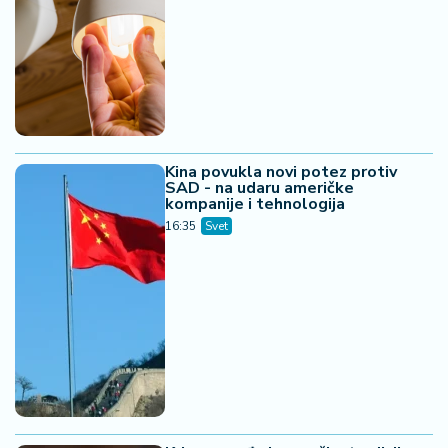
Kina povukla novi potez protiv
SAD - na udaru američke
kompanije i tehnologija
16:35
Svet