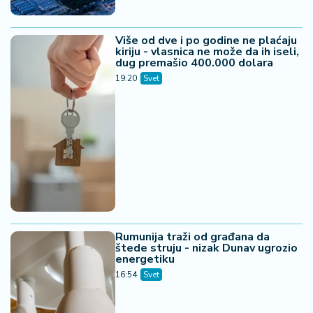
Više od dve i po godine ne plaćaju
kiriju - vlasnica ne može da ih iseli,
dug premašio 400.000 dolara
19:20
Svet
Rumunija traži od građana da
štede struju - nizak Dunav ugrozio
energetiku
16:54
Svet