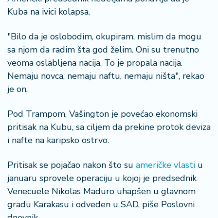
š
a
Kuba na ivici kolapsa.
č
"Bilo da je oslobodim, okupiram, mislim da mogu
N
sa njom da radim šta god želim. Oni su trenutno
e
veoma oslabljena nacija. To je propala nacija.
k
Nemaju novca, nemaju naftu, nemaju ništa", rekao
r
je on.
e
t
n
Pod Trampom, Vašington je povećao ekonomski
i
pritisak na Kubu, sa ciljem da prekine protok deviza
n
i nafte na karipsko ostrvo.
e
Pritisak se pojačao nakon što su
američke vlasti
u
P
januaru sprovele operaciju u kojoj je predsednik
e
n
Venecuele Nikolas Maduro uhapšen u glavnom
zi
gradu Karakasu i odveden u SAD, piše Poslovni
o
dnevnik.