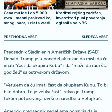
2
7
Cena mu ide i do 5.000
Kreditni rejting zadržan,
evra - mesni proizvod koji
investitori puni poverenja -
B
mnogi bacaju zlata vredi
oglasila se NBS
iz
L
PRETHODNA VEST
SLEDEĆA VEST
if
e
s
Predsednik Sjedinjenih Američkih Država (SAD)
t
Donald Tramp je u ponedeljak rekao da misli da će
y
imati "čast da okupira Kubu" i da "može da radi šta
l
e
god želi" sa ostrvskom državom.
P
"Verujem da ću imati čast da okupiram Kubu. To bi
o
bilo dobro. To je velika čast", ​​rekao je Tramp
t
tokom potpisivanja izvršne naredbe u Beloj kući.
r
o
Američki predsednik nedeljama ponavlja da je