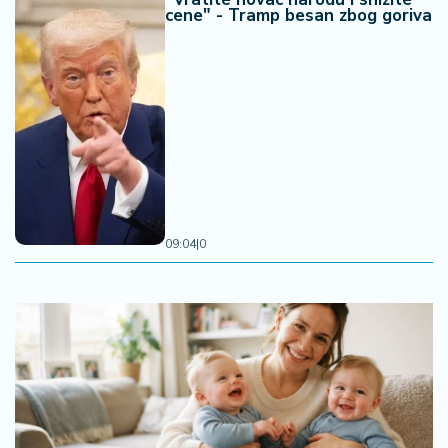
cene" - Tramp besan zbog goriva
09:04
|
0