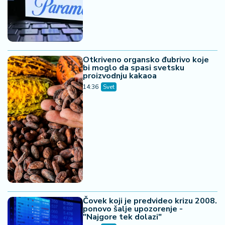
Otkriveno organsko đubrivo koje
bi moglo da spasi svetsku
proizvodnju kakaoa
14:36
Svet
Čovek koji je predvideo krizu 2008.
ponovo šalje upozorenje -
"Najgore tek dolazi"