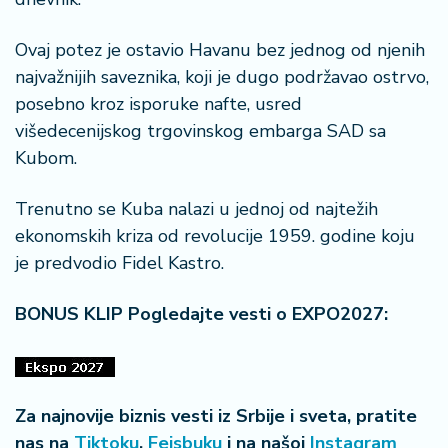
n
i
Ovaj potez je ostavio Havanu bez jednog od njenih
s
a
najvažnijih saveznika, koji je dugo podržavao ostrvo,
n
posebno kroz isporuke nafte, usred
i
višedecenijskog trgovinskog embarga SAD sa
Kubom.
T
u
Trenutno se Kuba nalazi u jednoj od najtežih
ri
z
ekonomskih kriza od revolucije 1959. godine koju
a
je predvodio Fidel Kastro.
m
BONUS KLIP Pogledajte vesti o EXPO2027:
K
a
ri
j
Za najnovije biznis vesti iz Srbije i sveta, pratite
e
r
nas na
Tiktoku
,
Fejsbuku
i na našoj
Instagram