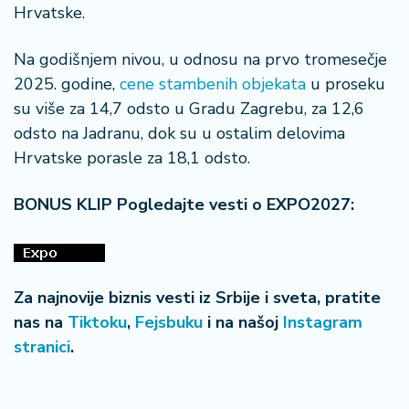
a
Hrvatske.
Na godišnjem nivou, u odnosu na prvo tromesečje
2025. godine,
cene stambenih objekata
u proseku
su više za 14,7 odsto u Gradu Zagrebu, za 12,6
odsto na Jadranu, dok su u ostalim delovima
Hrvatske porasle za 18,1 odsto.
BONUS KLIP Pogledajte vesti o EXPO2027:
Za najnovije biznis vesti iz Srbije i sveta, pratite
nas na
Tiktoku
,
Fejsbuku
i na našoj
Instagram
stranici
.