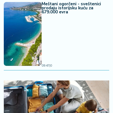
Meštani ogorčeni - sveštenici
prodaju istorijsku kuću za
679.000 evra
09:47
|
0