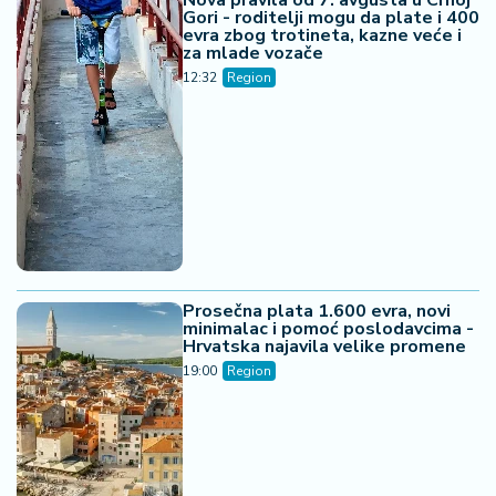
Nova pravila od 7. avgusta u Crnoj
Gori - roditelji mogu da plate i 400
evra zbog trotineta, kazne veće i
za mlade vozače
12:32
Region
Prosečna plata 1.600 evra, novi
minimalac i pomoć poslodavcima -
Hrvatska najavila velike promene
19:00
Region