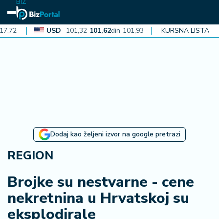
BIZ
USD
101,32
101,62
din
101,93
CAD
KURSNA LISTA
72,30
72,52
din
N
aj
n
o
vi
je
B
Dodaj kao željeni izvor na google pretrazi
i
z
REGION
i
n
Brojke su nestvarne - cene
f
nekretnina u Hrvatskoj su
o
eksplodirale