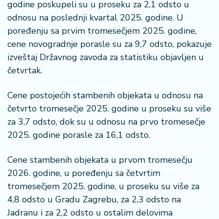
n
godine poskupeli su u proseku za 2,1 odsto u
i
odnosu na poslednji kvartal 2025. godine. U
s
poređenju sa prvim tromesečjem 2025. godine,
a
cene novogradnje porasle su za 9,7 odsto, pokazuje
n
izveštaj Državnog zavoda za statistiku objavljen u
i
četvrtak.
T
u
Cene postojećih stambenih objekata u odnosu na
ri
četvrto tromesečje 2025. godine u proseku su više
z
za 3,7 odsto, dok su u odnosu na prvo tromesečje
a
2025. godine porasle za 16,1 odsto.
m
Cene stambenih objekata u prvom tromesečju
K
a
2026. godine, u poređenju sa četvrtim
ri
tromesečjem 2025. godine, u proseku su više za
j
4,8 odsto u Gradu Zagrebu, za 2,3 odsto na
e
Jadranu i za 2,2 odsto u ostalim delovima
r