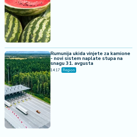
Rumunija ukida vinjete za kamione
- novi sistem naplate stupa na
snagu 31. avgusta
14:17
Region