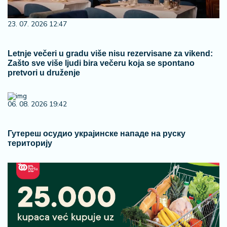
23. 07. 2026 12:47
Letnje večeri u gradu više nisu rezervisane za vikend:
Zašto sve više ljudi bira večeru koja se spontano
pretvori u druženje
06. 08. 2026 19:42
Гутереш осудио украјинске нападе на руску
територију