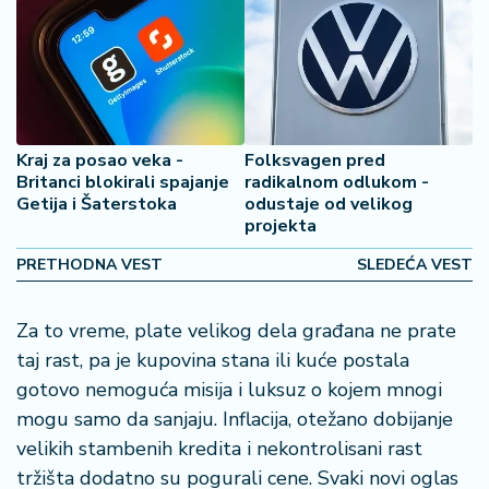
2
7
B
iz
L
Kraj za posao veka -
Folksvagen pred
if
Britanci blokirali spajanje
radikalnom odlukom -
e
Getija i Šaterstoka
odustaje od velikog
s
projekta
t
y
PRETHODNA VEST
SLEDEĆA VEST
l
e
Za to vreme, plate velikog dela građana ne prate
taj rast, pa je kupovina stana ili kuće postala
P
gotovo nemoguća misija i luksuz o kojem mnogi
o
t
mogu samo da sanjaju. Inflacija, otežano dobijanje
r
velikih stambenih kredita i nekontrolisani rast
o
tržišta dodatno su pogurali cene. Svaki novi oglas