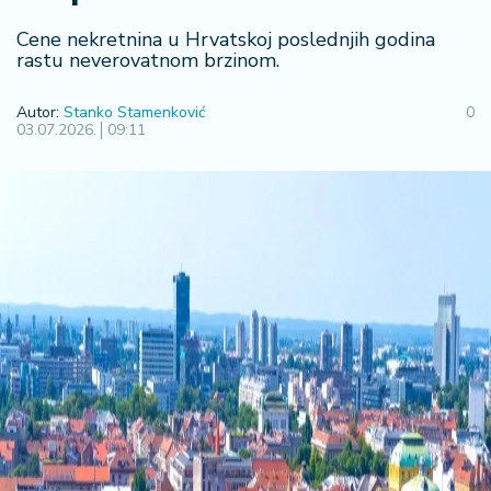
R
Cene nekretnina u Hrvatskoj poslednjih godina
e
rastu neverovatnom brzinom.
g
i
Autor:
Stanko Stamenković
0
o
03.07.2026.
09:11
n
S
r
b
ij
a
S
v
e
t
F