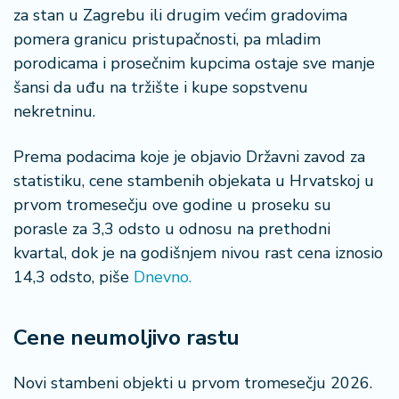
š
za stan u Zagrebu ili drugim većim gradovima
a
pomera granicu pristupačnosti, pa mladim
č
porodicama i prosečnim kupcima ostaje sve manje
N
šansi da uđu na tržište i kupe sopstvenu
e
nekretninu.
k
r
Prema podacima koje je objavio Državni zavod za
e
statistiku, cene stambenih objekata u Hrvatskoj u
t
n
prvom tromesečju ove godine u proseku su
i
porasle za 3,3 odsto u odnosu na prethodni
n
kvartal, dok je na godišnjem nivou rast cena iznosio
e
14,3 odsto, piše
Dnevno.
P
e
Cene neumoljivo rastu
n
zi
Novi stambeni objekti u prvom tromesečju 2026.
o