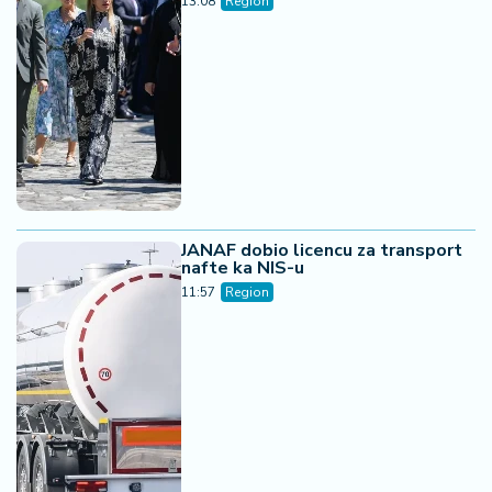
13:08
Region
JANAF dobio licencu za transport
nafte ka NIS-u
11:57
Region