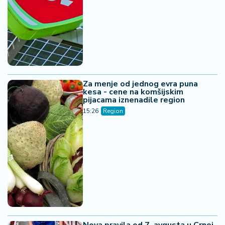
Za menje od jednog evra puna
kesa - cene na komšijskim
pijacama iznenadile region
15:26
Region