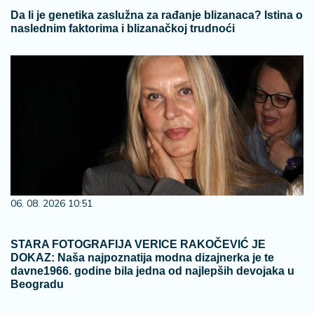
Da li je genetika zaslužna za rađanje blizanaca? Istina o
naslednim faktorima i blizanačkoj trudnoći
06. 08. 2026 10:51
STARA FOTOGRAFIJA VERICE RAKOČEVIĆ JE
DOKAZ: Naša najpoznatija modna dizajnerka je te
davne1966. godine bila jedna od najlepših devojaka u
Beogradu