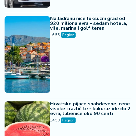
Na Jadranu niče luksuzni grad od
920 miliona evra - sedam hotela,
vile, marina i golf teren
16:56
Region
Hrvatske pijace snabdevene, cene
visoke i različite - kukuruz ide do 2
evra, lubenice oko 90 centi
14:58
Region