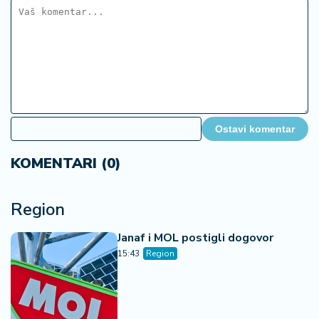
Ostavi komentar
KOMENTARI (0)
Region
Janaf i MOL postigli dogovor
15:43
Region