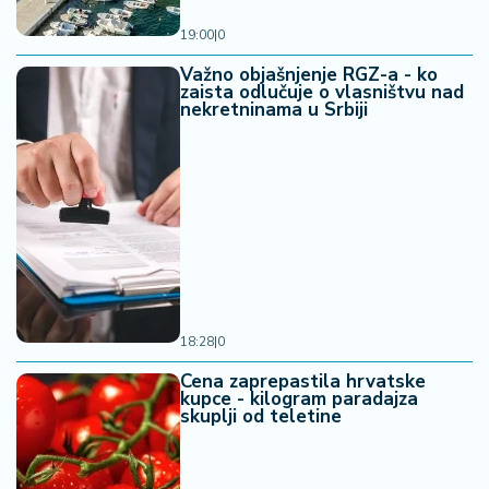
19:00
|
0
Važno objašnjenje RGZ-a - ko
zaista odlučuje o vlasništvu nad
nekretninama u Srbiji
18:28
|
0
Cena zaprepastila hrvatske
kupce - kilogram paradajza
skuplji od teletine