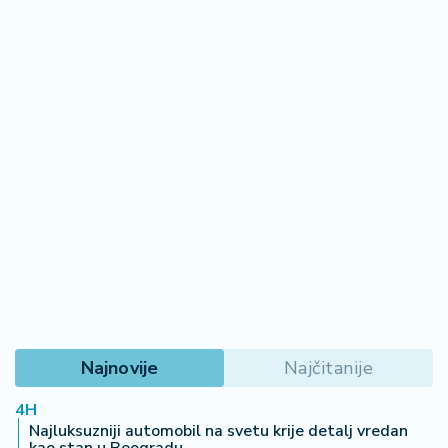
Najnovije
Najčitanije
4H
Najluksuzniji automobil na svetu krije detalj vredan