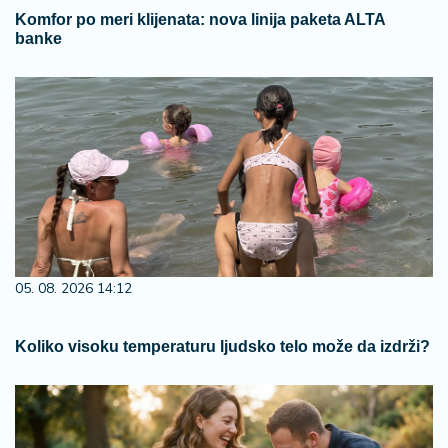
Komfor po meri klijenata: nova linija paketa ALTA
banke
05. 08. 2026 14:12
Koliko visoku temperaturu ljudsko telo može da izdrži?