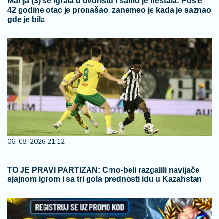
Marija (3) se igrala u dvorištu i samo je nestala: Posle
42 godine otac je pronašao, zanemeo je kada je saznao
gde je bila
06. 08. 2026 21:12
TO JE PRAVI PARTIZAN: Crno-beli razgalili navijače
sjajnom igrom i sa tri gola prednosti idu u Kazahstan