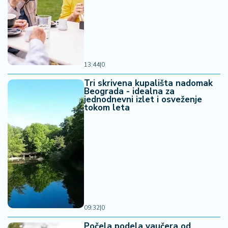
13:44
|
0
Tri skrivena kupališta nadomak
Beograda - idealna za
jednodnevni izlet i osveženje
tokom leta
09:32
|
0
Počela podela vaučera od