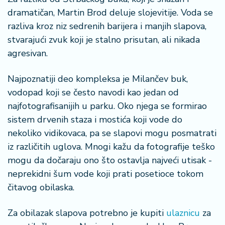
n
dramatičan, Martin Brod deluje slojevitije. Voda se
i
razliva kroz niz sedrenih barijera i manjih slapova,
s
a
stvarajući zvuk koji je stalno prisutan, ali nikada
n
agresivan.
i
Najpoznatiji deo kompleksa je Milančev buk,
T
vodopad koji se često navodi kao jedan od
u
najfotografisanijih u parku. Oko njega se formirao
ri
z
sistem drvenih staza i mostića koji vode do
a
nekoliko vidikovaca, pa se slapovi mogu posmatrati
m
iz različitih uglova. Mnogi kažu da fotografije teško
mogu da dočaraju ono što ostavlja najveći utisak -
K
neprekidni šum vode koji prati posetioce tokom
a
čitavog obilaska.
ri
j
e
Za obilazak slapova potrebno je kupiti
ulaznicu
za
r