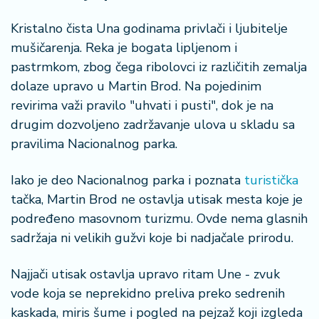
Kristalno čista Una godinama privlači i ljubitelje
mušičarenja. Reka je bogata lipljenom i
pastrmkom, zbog čega ribolovci iz različitih zemalja
dolaze upravo u Martin Brod. Na pojedinim
revirima važi pravilo "uhvati i pusti", dok je na
drugim dozvoljeno zadržavanje ulova u skladu sa
pravilima Nacionalnog parka.
Iako je deo Nacionalnog parka i poznata
turistička
tačka, Martin Brod ne ostavlja utisak mesta koje je
podređeno masovnom turizmu. Ovde nema glasnih
sadržaja ni velikih gužvi koje bi nadjačale prirodu.
Najjači utisak ostavlja upravo ritam Une - zvuk
vode koja se neprekidno preliva preko sedrenih
kaskada, miris šume i pogled na pejzaž koji izgleda