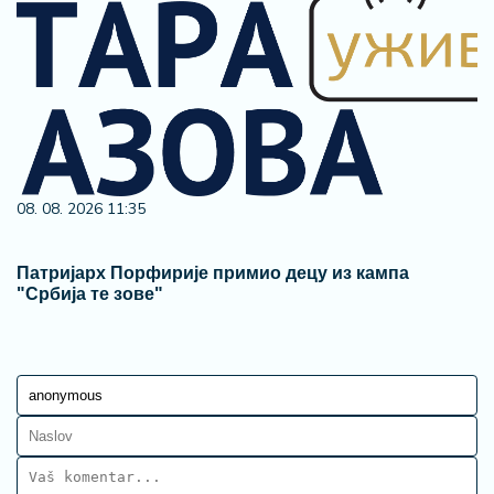
08. 08. 2026 11:35
Патријарх Порфирије примио децу из кампа
"Србија те зове"