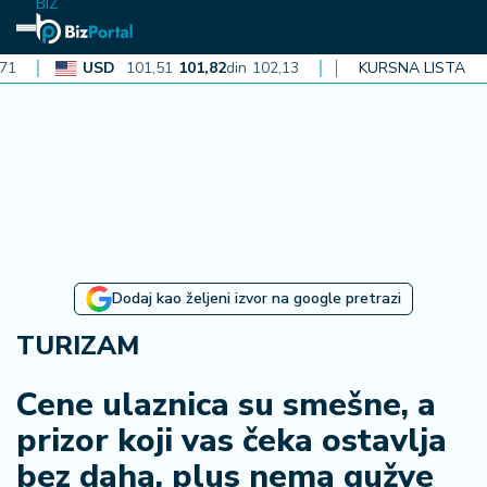
BIZ
USD
101,51
101,82
din
102,13
CAD
72,40
KURSNA LISTA
72,62
din
72,8
N
aj
n
o
vi
je
B
Dodaj kao željeni izvor na google pretrazi
iz
i
TURIZAM
n
f
Cene ulaznica su smešne, a
o
prizor koji vas čeka ostavlja
bez daha, plus nema gužve