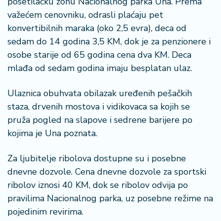
posetilačku zonu Nacionalnog parka Una. Prema
a
važećem cenovniku, odrasli plaćaju pet
konvertibilnih maraka (oko 2,5 evra), deca od
sedam do 14 godina 3,5 KM, dok je za penzionere i
osobe starije od 65 godina cena dva KM. Deca
mlađa od sedam godina imaju besplatan ulaz.
Ulaznica obuhvata obilazak uređenih pešačkih
staza, drvenih mostova i vidikovaca sa kojih se
pruža pogled na slapove i sedrene barijere po
kojima je Una poznata.
Za ljubitelje ribolova dostupne su i posebne
dnevne dozvole. Cena dnevne dozvole za sportski
ribolov iznosi 40 KM, dok se ribolov odvija po
pravilima Nacionalnog parka, uz posebne režime na
pojedinim revirima.