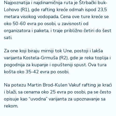
Najpoznatija i najdinamičnija ruta je Štrbački buk-
Lohovo (R1), gde rafting kreće odmah ispod 23,5
metara visokog vodopada. Cena ove ture kreće se
oko 50-60 evra po osobi, u zavisnosti od
organizatora i paketa, i traje približno četiri do šest
sati.
Za one koji biraju mirniji tok Une, postoji i lakša
varijanta Kostela-Grmuša (R2), gde je reka toplija i
pogodnija za kupanje i opušteniji spust. Ova tura
košta oko 35-42 evra po osobi.
Na potezu Martin Brod-Kulen Vakuf rafting je kraći
i blaži, sa cenama oko 25 evra po osobi, pa se često
opisuje kao “uvodna” varijanta za upoznavanje sa
rekom.