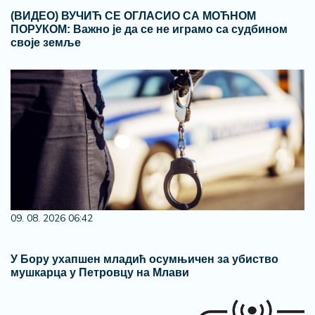
(ВИДЕО) ВУЧИЋ СЕ ОГЛАСИО СА МОЋНОМ
ПОРУКОМ: Важно је да се не играмо са судбином
своје земље
09. 08. 2026 06:42
У Бору ухапшен младић осумњичен за убиство
мушкарца у Петровцу на Млави