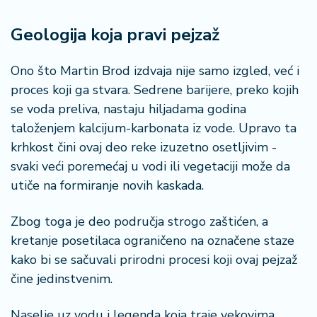
Geologija koja pravi pejzaž
Ono što Martin Brod izdvaja nije samo izgled, već i
proces koji ga stvara. Sedrene barijere, preko kojih
se voda preliva, nastaju hiljadama godina
taloženjem kalcijum-karbonata iz vode. Upravo ta
krhkost čini ovaj deo reke izuzetno osetljivim -
svaki veći poremećaj u vodi ili vegetaciji može da
utiče na formiranje novih kaskada.
Zbog toga je deo područja strogo zaštićen, a
kretanje posetilaca ograničeno na označene staze
kako bi se sačuvali prirodni procesi koji ovaj pejzaž
čine jedinstvenim.
Naselje uz vodu i legenda koja traje vekovima