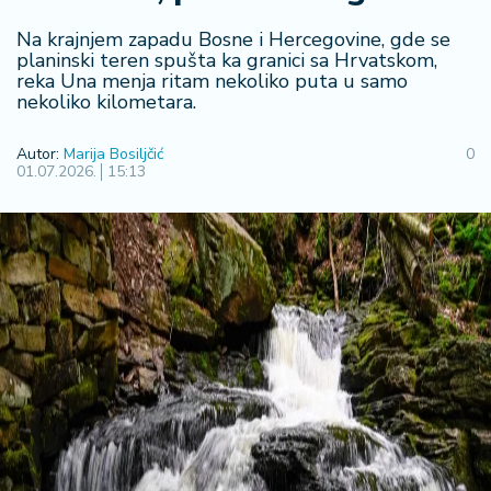
F
i
Na krajnjem zapadu Bosne i Hercegovine, gde se
n
planinski teren spušta ka granici sa Hrvatskom,
a
reka Una menja ritam nekoliko puta u samo
n
nekoliko kilometara.
si
j
Autor:
Marija Bosiljčić
0
e
01.07.2026.
15:13
i
B
e
r
z
a
E
x
p
o
2
0