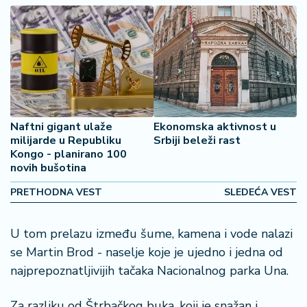
š
a
č
N
e
k
r
Naftni gigant ulaže
Ekonomska aktivnost u
e
milijarde u Republiku
Srbiji beleži rast
t
Kongo - planirano 100
n
novih bušotina
i
n
PRETHODNA VEST
SLEDEĆA VEST
e
U tom prelazu između šume, kamena i vode nalazi
P
se Martin Brod - naselje koje je ujedno i jedna od
e
n
najprepoznatljivijih tačaka Nacionalnog parka Una.
zi
o
Za razliku od Štrbačkog buka, koji je snažan i