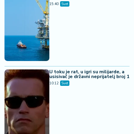
15:40
Svet
U toku je rat, u igri su milijarde, a
usisivač je državni neprijatelj broj 1
10:12
Svet