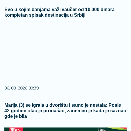
Evo u kojim banjama važi vaučer od 10.000 dinara -
kompletan spisak destinacija u Srbiji
06. 08. 2026 09:39
Marija (3) se igrala u dvorištu i samo je nestala: Posle
42 godine otac je pronašao, zanemeo je kada je saznao
gde je bila