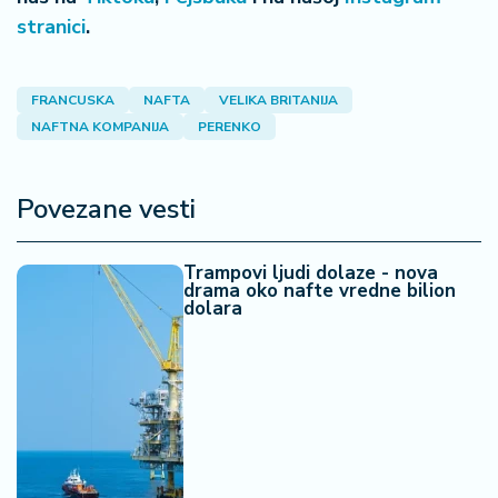
a
stranici
.
FRANCUSKA
NAFTA
VELIKA BRITANIJA
NAFTNA KOMPANIJA
PERENKO
Povezane vesti
Trampovi ljudi dolaze - nova
drama oko nafte vredne bilion
dolara