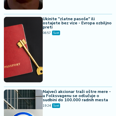
Ukinite "zlatne pasoše" ili
ostajete bez vize - Evropa ozbiljno
preti
06:57
Svet
Najveći akcionar traži oštre mere -
u Folksvagenu se odlučuje o
sudbini do 100.000 radnih mesta
19:24
Svet