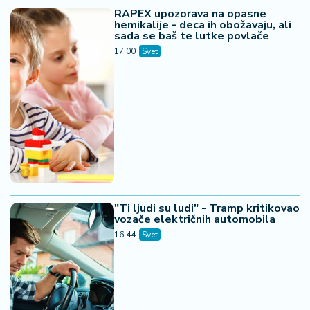
RAPEX upozorava na opasne
hemikalije - deca ih obožavaju, ali
sada se baš te lutke povlače
17:00
Svet
"Ti ljudi su ludi" - Tramp kritikovao
vozače električnih automobila
16:44
Svet