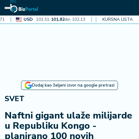
BIZ
USD
101,51
101,82
din
102,13
CAD
72,40
KURSNA LISTA
72,62
din
72,8
N
aj
n
o
vi
je
B
Dodaj kao željeni izvor na google pretrazi
i
z
SVET
i
n
Naftni gigant ulaže milijarde
f
u Republiku Kongo -
o
planirano 100 novih