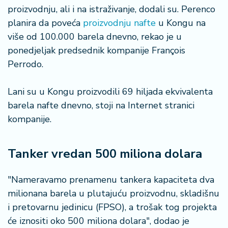
š
proizvodnju, ali i na istraživanje, dodali su. Perenco
a
planira da poveća
proizvodnju nafte
u Kongu na
č
više od 100.000 barela dnevno, rekao je u
N
ponedjeljak predsednik kompanije François
e
Perrodo.
k
r
Lani su u Kongu proizvodili 69 hiljada ekvivalenta
e
t
barela nafte dnevno, stoji na Internet stranici
n
kompanije.
i
n
e
Tanker vredan 500 miliona dolara
P
"Nameravamo prenamenu tankera kapaciteta dva
e
milionana barela u plutajuću proizvodnu, skladišnu
n
i pretovarnu jedinicu (FPSO), a trošak tog projekta
zi
o
će iznositi oko 500 miliona dolara", dodao je