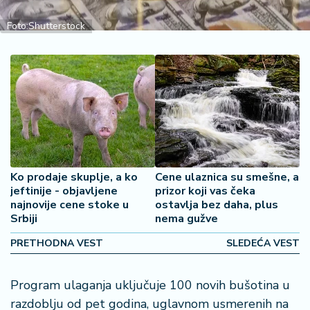
2
7
Foto:Shutterstock
B
iz
L
if
e
s
t
y
Ko prodaje skuplje, a ko
Cene ulaznica su smešne, a
l
jeftinije - objavljene
prizor koji vas čeka
e
najnovije cene stoke u
ostavlja bez daha, plus
Srbiji
nema gužve
P
PRETHODNA VEST
SLEDEĆA VEST
o
t
r
Program ulaganja uključuje 100 novih bušotina u
o
razdoblju od pet godina, uglavnom usmerenih na