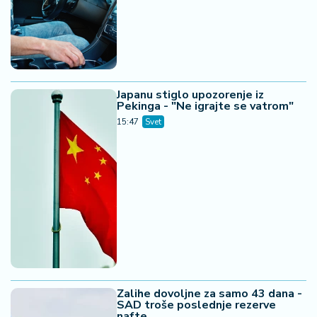
Japanu stiglo upozorenje iz
Pekinga - "Ne igrajte se vatrom"
15:47
Svet
Zalihe dovoljne za samo 43 dana -
SAD troše poslednje rezerve
nafte