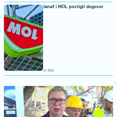
Janaf i MOL postigli dogovor
15:43
|
0