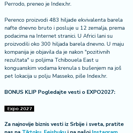
n
Perrodo, preneo je Index.hr.
i
s
Perenco proizvodi 483 hiljade ekvivalenta barela
a
nafte dnevno bruto i posluje u 12 zemalja, prema
n
i
podacima na Internet stranici. U Africi lani su
proizvodili oko 300 hiljada barela dnevno. U maju
T
kompanija je objavila da je nakon "pozitivnih
u
rezultata" u poljima Tchibouela East u
ri
konguanskim vodama krenula s bušenjem na još
z
pet lokacija u polju Masseko, piše Index.hr.
a
m
BONUS KLIP Pogledajte vesti o EXPO2027:
K
a
ri
j
e
Za najnovije biznis vesti iz Srbije i sveta, pratite
r
nas na
Tiktoku
,
Fejsbuku
i na našoj
Instagram