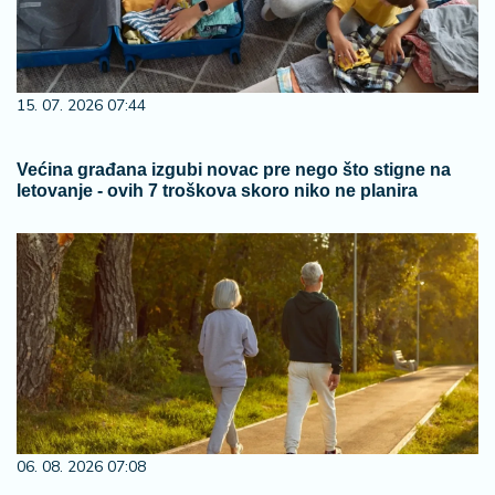
15. 07. 2026 07:44
Većina građana izgubi novac pre nego što stigne na
letovanje - ovih 7 troškova skoro niko ne planira
06. 08. 2026 07:08