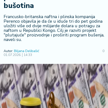
bušotina
R
e
g
Francusko-britanska naftna i plinska kompanija
i
Perenco objavila je da će u iduće tri do pet godina
uložiti više od dvije milijarde dolara u potragu za
o
naftom u Republici Kongo. Cilj je razviti projekt
n
"plutajuće" proizvodnje i proširiti program bušenja,
naveli su.
S
r
Autor:
Biljana Delibašić
0
b
01.07.2026.
14:33
ij
a
S
v
e
t
F