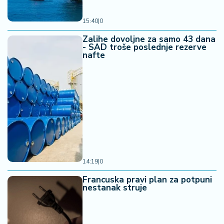
15:40
|
0
Zalihe dovoljne za samo 43 dana
- SAD troše poslednje rezerve
nafte
14:19
|
0
Francuska pravi plan za potpuni
nestanak struje