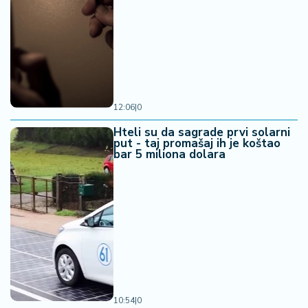
12:06
|
0
Hteli su da sagrade prvi solarni
put - taj promašaj ih je koštao
bar 5 miliona dolara
10:54
|
0