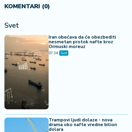
KOMENTARI (0)
Svet
Iran obećava da će obezbediti
nesmetan protok nafte kroz
Ormuski moreuz
07:34
Svet
Trampovi ljudi dolaze - nova
drama oko nafte vredne bilion
dolara