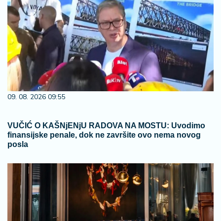
09. 08. 2026 09:55
VUČIĆ O KAŠNjENjU RADOVA NA MOSTU: Uvodimo
finansijske penale, dok ne završite ovo nema novog
posla