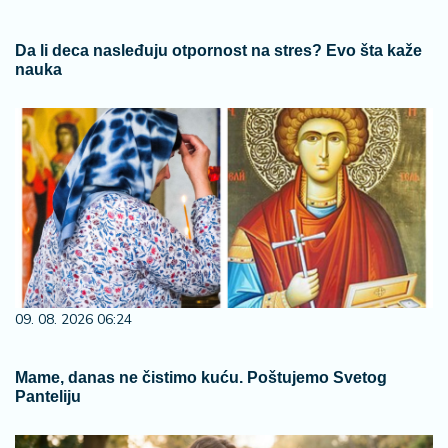
Da li deca nasleđuju otpornost na stres? Evo šta kaže
nauka
09. 08. 2026 06:24
Mame, danas ne čistimo kuću. Poštujemo Svetog
Panteliju