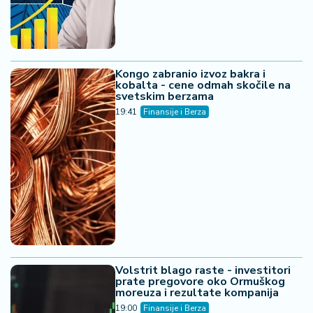
Kongo zabranio izvoz bakra i
kobalta - cene odmah skočile na
svetskim berzama
19:41
Finansije i Berza
Volstrit blago raste - investitori
prate pregovore oko Ormuškog
moreuza i rezultate kompanija
19:00
Finansije i Berza