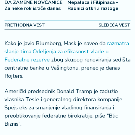
š
DA ZAMENE NOVČANICE
Nepalaca i Filipinaca -
a
Za neke rok ističe danas
Radnici otkrili razloge
č
PRETHODNA VEST
SLEDEĆA VEST
N
e
k
Kako je javio Blumberg, Mask je naveo da
razmatra
r
slanje tima Odeljenja za efikasnost vlade u
e
Federalne rezerve
zbog skupog renoviranja sedišta
t
centralne banke u Vašingtonu, preneo je danas
n
Rojters.
i
n
e
Američki predsednik Donald Tramp je zadužio
vlasnika Tesle i generalnog direktora kompanije
P
Spejs eks za smanjenje vladinog finansiranja i
e
preoblikovanje federalne birokratije, piše "Blic
n
Biznis".
zi
o