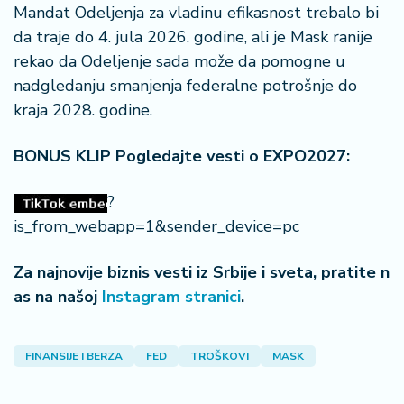
n
Mandat Odeljenja za vladinu efikasnost trebalo bi
i
da traje do 4. jula 2026. godine, ali je Mask ranije
s
rekao da Odeljenje sada može da pomogne u
a
nadgledanju smanjenja federalne potrošnje do
n
i
kraja 2028. godine.
T
BONUS KLIP Pogledajte vesti o EXPO2027:
u
ri
?
z
is_from_webapp=1&sender_device=pc
a
m
Za najnovije biznis vesti iz Srbije i sveta, pratite n
as na našoj
Instagram stranici
.
K
a
ri
j
FINANSIJE I BERZA
FED
TROŠKOVI
MASK
e
r