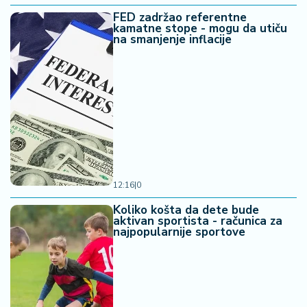
FED zadržao referentne
kamatne stope - mogu da utiču
na smanjenje inflacije
12:16
|
0
Koliko košta da dete bude
aktivan sportista - računica za
najpopularnije sportove