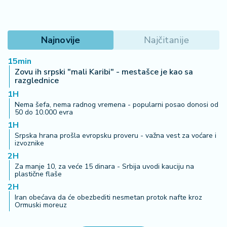
Najnovije
Najčitanije
15min
Zovu ih srpski "mali Karibi" - mestašce je kao sa
razglednice
1H
Nema šefa, nema radnog vremena - popularni posao donosi od
50 do 10.000 evra
1H
Srpska hrana prošla evropsku proveru - važna vest za voćare i
izvoznike
2H
Za manje 10, za veće 15 dinara - Srbija uvodi kauciju na
plastične flaše
2H
Iran obećava da će obezbediti nesmetan protok nafte kroz
Ormuski moreuz