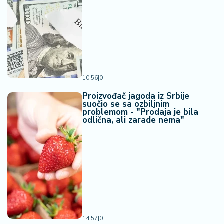
10:56
|
0
Proizvođač jagoda iz Srbije
suočio se sa ozbiljnim
problemom - "Prodaja je bila
odlična, ali zarade nema"
14:57
|
0