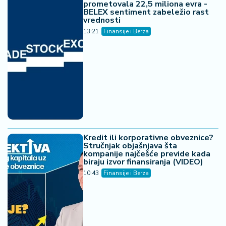
prometovala 22,5 miliona evra -
BELEX sentiment zabeležio rast
vrednosti
13:21
Finansije i Berza
Kredit ili korporativne obveznice?
Stručnjak objašnjava šta
kompanije najčešće previde kada
biraju izvor finansiranja (VIDEO)
10:43
Finansije i Berza