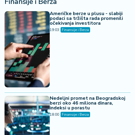
Finansije i Berza
Američke berze u plusu - slabiji
podaci sa tržišta rada promenili
očekivanja investitora
19:03
Finansije i Berza
Nedeljni promet na Beogradskoj
berzi oko 46 miliona dinara,
indeksi u porastu
18:00
Finansije i Berza