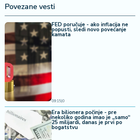
a
Povezane vesti
FED poručuje - ako inflacija ne
popusti, sledi novo povećanje
kamata
09:15
|
0
Era bilionera počinje - pre
nekoliko godina imao je „samo“
25 milijardi, danas je prvi po
bogatstvu