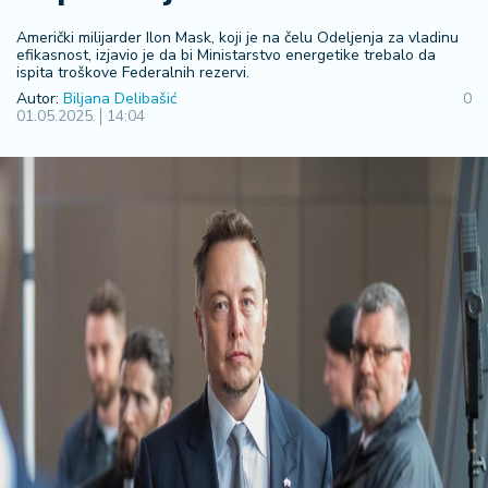
F
i
Američki milijarder Ilon Mask, koji je na čelu Odeljenja za vladinu
n
efikasnost, izjavio je da bi Ministarstvo energetike trebalo da
a
ispita troškove Federalnih rezervi.
n
Autor:
Biljana Delibašić
0
s
01.05.2025.
14:04
ij
e
i
B
e
r
z
a
E
x
p
o
2
0