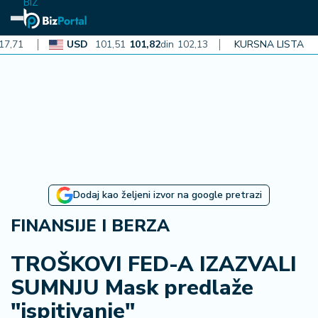
BIZ
USD
101,51
101,82
din
102,13
CAD
KURSNA LISTA
72,40
72,62
din
7
N
aj
n
o
vi
je
B
Dodaj kao željeni izvor na google pretrazi
iz
i
FINANSIJE I BERZA
n
f
TROŠKOVI FED-A IZAZVALI
o
SUMNJU Mask predlaže
"ispitivanje"