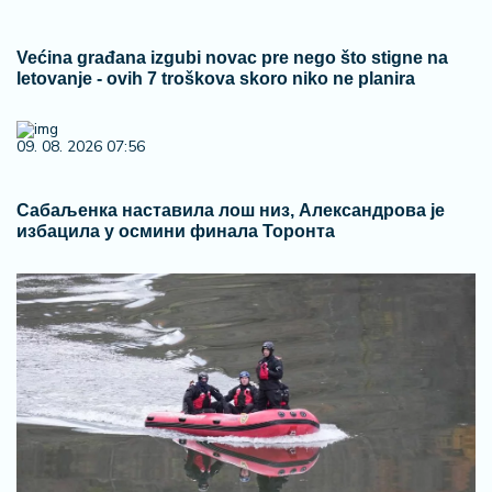
Većina građana izgubi novac pre nego što stigne na
letovanje - ovih 7 troškova skoro niko ne planira
09. 08. 2026 07:56
Сабаљенка наставила лош низ, Александрова је
избацила у осмини финала Торонта