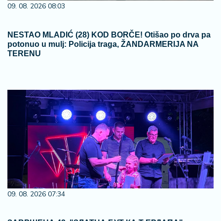
09. 08. 2026 08:03
NESTAO MLADIĆ (28) KOD BORČE! Otišao po drva pa
potonuo u mulj: Policija traga, ŽANDARMERIJA NA
TERENU
09. 08. 2026 07:34