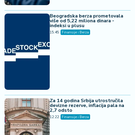
Beogradska berza prometovala
više od 5,22 miliona dinara -
indeksi u plusu
15:45
Finansije i Berza
Za 14 godina Srbija utrostručila
devizne rezerve, inflacija pala na
2,7 odsto
12:22
Finansije i Berza