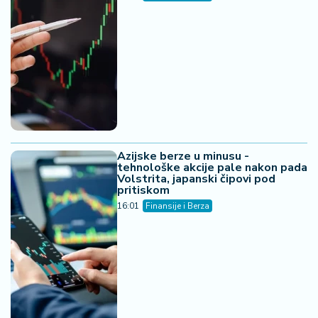
Azijske berze u minusu -
tehnološke akcije pale nakon pada
Volstrita, japanski čipovi pod
pritiskom
16:01
Finansije i Berza