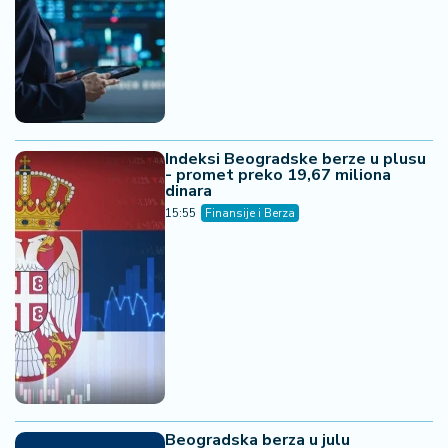
Indeksi Beogradske berze u plusu
- promet preko 19,67 miliona
dinara
15:55
Finansije i Berza
Beogradska berza u julu