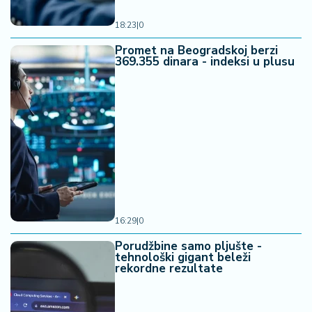
18:23
|
0
Promet na Beogradskoj berzi
369.355 dinara - indeksi u plusu
16:29
|
0
Porudžbine samo pljušte -
tehnološki gigant beleži
rekordne rezultate