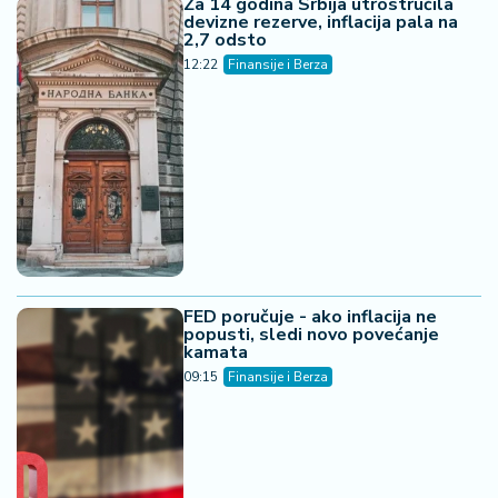
Za 14 godina Srbija utrostručila
devizne rezerve, inflacija pala na
2,7 odsto
12:22
Finansije i Berza
FED poručuje - ako inflacija ne
popusti, sledi novo povećanje
kamata
09:15
Finansije i Berza