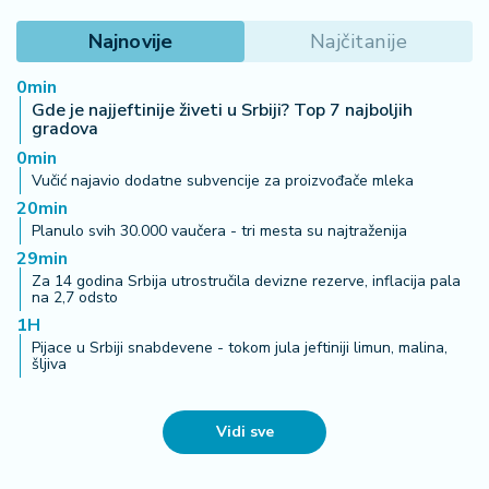
Najnovije
Najčitanije
0min
Gde je najjeftinije živeti u Srbiji? Top 7 najboljih
gradova
0min
Vučić najavio dodatne subvencije za proizvođače mleka
20min
Planulo svih 30.000 vaučera - tri mesta su najtraženija
29min
Za 14 godina Srbija utrostručila devizne rezerve, inflacija pala
na 2,7 odsto
1H
Pijace u Srbiji snabdevene - tokom jula jeftiniji limun, malina,
šljiva
Vidi sve