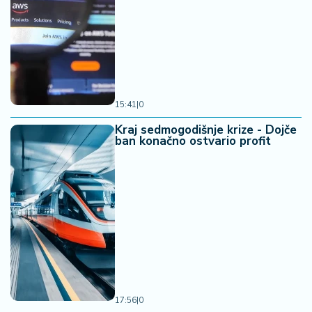
15:41
|
0
Kraj sedmogodišnje krize - Dojče
ban konačno ostvario profit
17:56
|
0