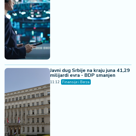
Javni dug Srbije na kraju juna 41,29
milijardi evra - BDP smanjen
11:12
Finansije i Berza