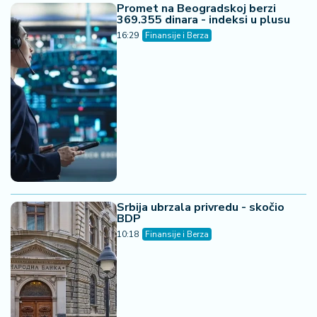
Promet na Beogradskoj berzi
369.355 dinara - indeksi u plusu
16:29
Finansije i Berza
Srbija ubrzala privredu - skočio
BDP
10:18
Finansije i Berza