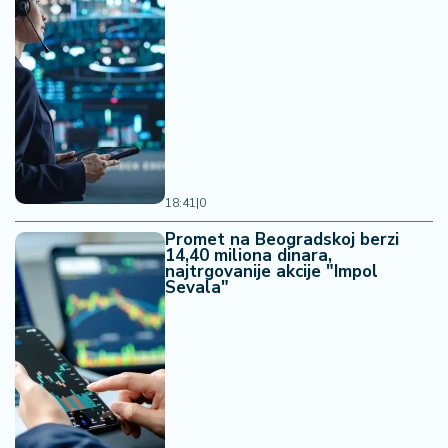
18:41
|
0
Promet na Beogradskoj berzi
14,40 miliona dinara,
najtrgovanije akcije "Impol
Sevala"