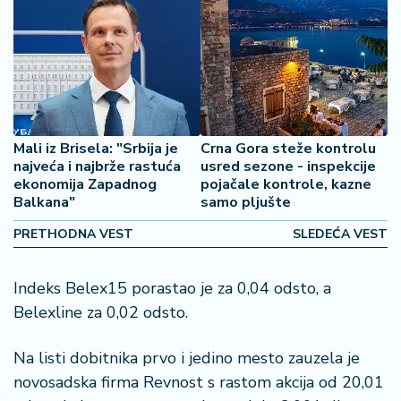
š
a
č
N
e
k
r
Mali iz Brisela: "Srbija je
Crna Gora steže kontrolu
e
najveća i najbrže rastuća
usred sezone - inspekcije
ekonomija Zapadnog
pojačale kontrole, kazne
t
Balkana"
samo pljušte
n
i
PRETHODNA VEST
SLEDEĆA VEST
n
e
Indeks Belex15 porastao je za 0,04 odsto, a
P
Belexline za 0,02 odsto.
e
n
Na listi dobitnika prvo i jedino mesto zauzela je
zi
novosadska firma Revnost s rastom akcija od 20,01
o