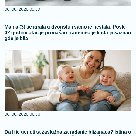
06. 08. 2026 09:39
Marija (3) se igrala u dvorištu i samo je nestala: Posle
42 godine otac je pronašao, zanemeo je kada je saznao
gde je bila
06. 08. 2026 06:38
Da li je genetika zaslužna za rađanje blizanaca? Istina o