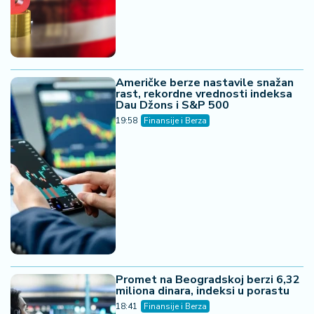
Američke berze nastavile snažan
rast, rekordne vrednosti indeksa
Dau Džons i S&P 500
19:58
Finansije i Berza
Promet na Beogradskoj berzi 6,32
miliona dinara, indeksi u porastu
18:41
Finansije i Berza