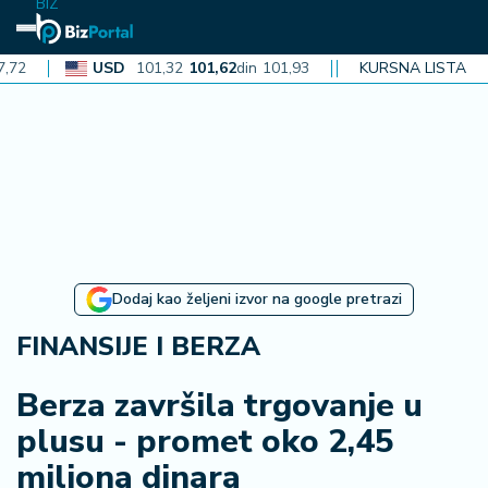
BIZ
USD
101,32
101,62
din
101,93
CAD
KURSNA LISTA
72,30
72,52
din
72
N
aj
n
o
vi
je
B
Dodaj kao željeni izvor na google pretrazi
iz
i
FINANSIJE I BERZA
n
f
Berza završila trgovanje u
o
plusu - promet oko 2,45
miliona dinara