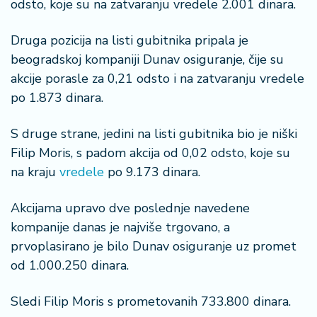
odsto, koje su na zatvaranju vredele 2.001 dinara.
n
i
s
Druga pozicija na listi gubitnika pripala je
a
beogradskoj kompaniji Dunav osiguranje, čije su
n
akcije porasle za 0,21 odsto i na zatvaranju vredele
i
po 1.873 dinara.
T
S druge strane, jedini na listi gubitnika bio je niški
u
ri
Filip Moris, s padom akcija od 0,02 odsto, koje su
z
na kraju
vredele
po 9.173 dinara.
a
m
Akcijama upravo dve poslednje navedene
kompanije danas je najviše trgovano, a
K
prvoplasirano je bilo Dunav osiguranje uz promet
a
od 1.000.250 dinara.
ri
j
e
Sledi Filip Moris s prometovanih 733.800 dinara.
r