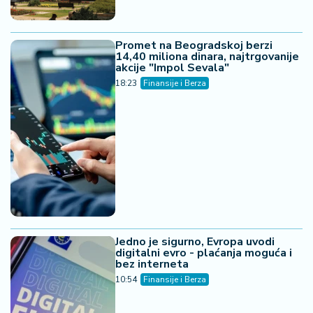
Promet na Beogradskoj berzi
14,40 miliona dinara, najtrgovanije
akcije "Impol Sevala"
18:23
Finansije i Berza
Jedno je sigurno, Evropa uvodi
digitalni evro - plaćanja moguća i
bez interneta
10:54
Finansije i Berza