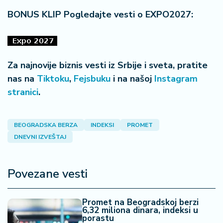
a
BONUS KLIP Pogledajte vesti o EXPO2027:
Za najnovije biznis vesti iz Srbije i sveta, pratite
nas na
Tiktoku
,
Fejsbuku
i na našoj
Instagram
stranici
.
BEOGRADSKA BERZA
INDEKSI
PROMET
DNEVNI IZVEŠTAJ
Povezane vesti
Promet na Beogradskoj berzi
6,32 miliona dinara, indeksi u
porastu