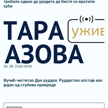
требало одмах да урадите да бисте се вратили
кући
06. 08. 2026 09:04
Вучић честитао Дан рудара: Рударство опстаје као
један од стубова привреде