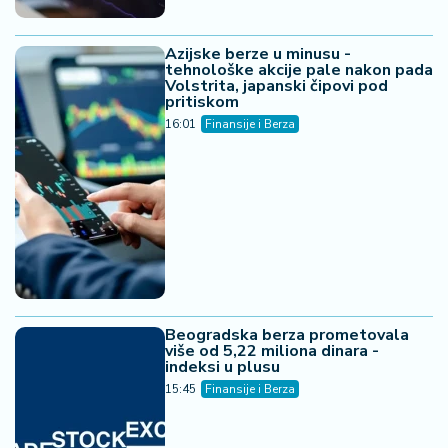
Azijske berze u minusu -
tehnološke akcije pale nakon pada
Volstrita, japanski čipovi pod
pritiskom
16:01
Finansije i Berza
Beogradska berza prometovala
više od 5,22 miliona dinara -
indeksi u plusu
15:45
Finansije i Berza