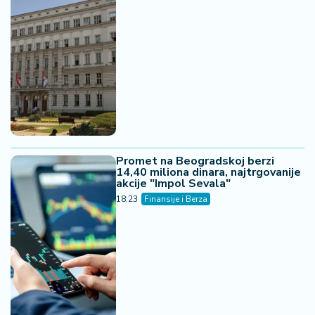
Promet na Beogradskoj berzi
14,40 miliona dinara, najtrgovanije
akcije "Impol Sevala"
18:23
Finansije i Berza