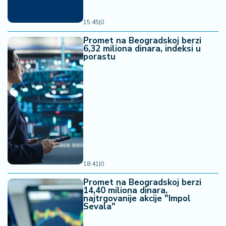
15:45
|
0
Promet na Beogradskoj berzi
6,32 miliona dinara, indeksi u
porastu
18:41
|
0
Promet na Beogradskoj berzi
14,40 miliona dinara,
najtrgovanije akcije "Impol
Sevala"