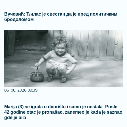
Вучевић: Ђилас је свестан да је пред политичким
бродоломом
06. 08. 2026 09:39
Marija (3) se igrala u dvorištu i samo je nestala: Posle
42 godine otac je pronašao, zanemeo je kada je saznao
gde je bila