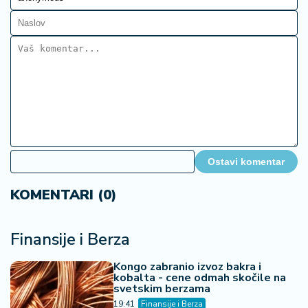
Ostavi komentar
KOMENTARI (0)
Finansije i Berza
Kongo zabranio izvoz bakra i
kobalta - cene odmah skočile na
svetskim berzama
19:41
Finansije i Berza