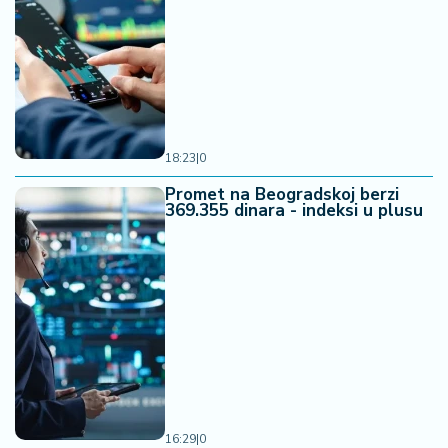
18:23
|
0
Promet na Beogradskoj berzi
369.355 dinara - indeksi u plusu
16:29
|
0