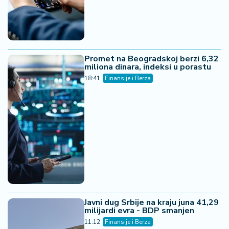
Promet na Beogradskoj berzi 6,32
miliona dinara, indeksi u porastu
18:41
Finansije i Berza
Javni dug Srbije na kraju juna 41,29
milijardi evra - BDP smanjen
11:12
Finansije i Berza