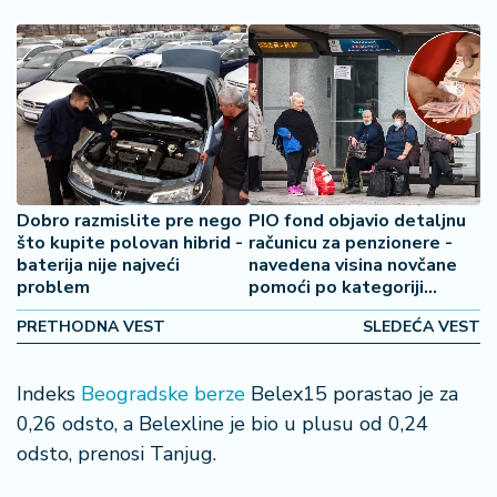
š
a
č
N
e
k
r
e
Dobro razmislite pre nego
PIO fond objavio detaljnu
t
što kupite polovan hibrid -
računicu za penzionere -
n
baterija nije najveći
navedena visina novčane
i
problem
pomoći po kategoriji
n
primanja
e
PRETHODNA VEST
SLEDEĆA VEST
P
Indeks
Beogradske berze
Belex15 porastao je za
e
0,26 odsto, a Belexline je bio u plusu od 0,24
n
odsto, prenosi Tanjug.
zi
o