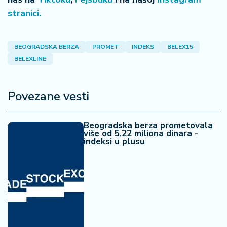
a
stranici.
BEOGRADSKA BERZA
PROMET
INDEKS
BELEX15
BELEXLINE
Povezane vesti
Beogradska berza prometovala
više od 5,22 miliona dinara -
indeksi u plusu