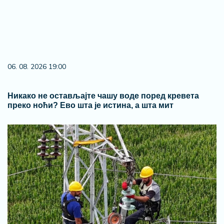
06. 08. 2026 19:00
Никако не остављајте чашу воде поред кревета
преко ноћи? Ево шта је истина, а шта мит