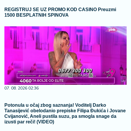
REGISTRUJ SE UZ PROMO KOD CASINO Preuzmi
1500 BESPLATNIH SPINOVA
07. 08. 2026 02:36
Potonula u očaj zbog saznanja! Voditelj Darko
Tanasijević obelodanio prepiske Filipa Đukića i Jovane
Cvijanović, Aneli pustila suzu, pa smogla snage da
izusti par reči! (VIDEO)