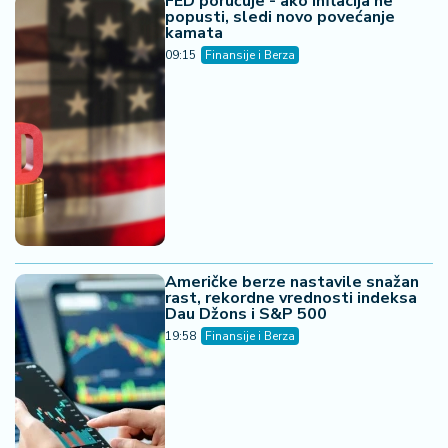
FED poručuje - ako inflacija ne
popusti, sledi novo povećanje
kamata
09:15
Finansije i Berza
Američke berze nastavile snažan
rast, rekordne vrednosti indeksa
Dau Džons i S&P 500
19:58
Finansije i Berza