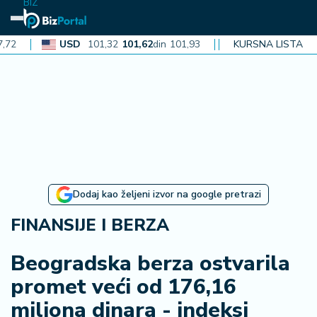
BIZ
USD
101,32
101,62
din
101,93
CAD
72,30
KURSNA LISTA
72,52
din
72
N
aj
n
o
vi
je
B
Dodaj kao željeni izvor na google pretrazi
iz
i
FINANSIJE I BERZA
n
f
Beogradska berza ostvarila
o
promet veći od 176,16
miliona dinara - indeksi