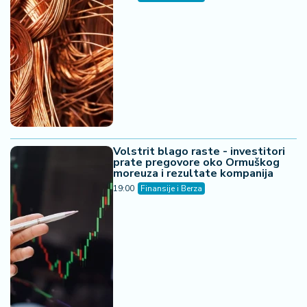
Volstrit blago raste - investitori
prate pregovore oko Ormuškog
moreuza i rezultate kompanija
19:00
Finansije i Berza