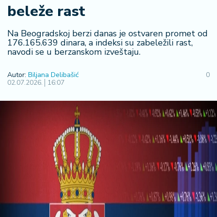
F
beleže rast
i
n
a
Na Beogradskoj berzi danas je ostvaren promet od
n
176.165.639 dinara, a indeksi su zabeležili rast,
navodi se u berzanskom izveštaju.
s
ij
e
Autor:
Biljana Delibašić
0
02.07.2026.
16:07
i
B
e
r
z
a
E
x
p
o
2
0