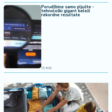
Porudžbine samo pljušte -
tehnološki gigant beleži
rekordne rezultate
15:41
|
0