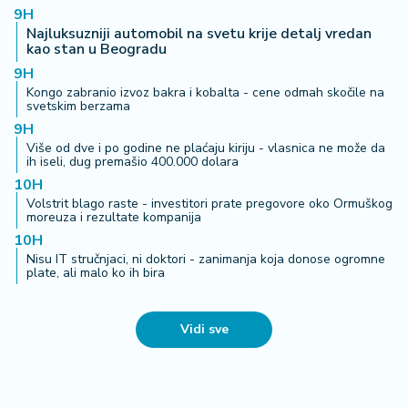
9H
Najluksuzniji automobil na svetu krije detalj vredan
kao stan u Beogradu
9H
Kongo zabranio izvoz bakra i kobalta - cene odmah skočile na
svetskim berzama
9H
Više od dve i po godine ne plaćaju kiriju - vlasnica ne može da
ih iseli, dug premašio 400.000 dolara
10H
Volstrit blago raste - investitori prate pregovore oko Ormuškog
moreuza i rezultate kompanija
10H
Nisu IT stručnjaci, ni doktori - zanimanja koja donose ogromne
plate, ali malo ko ih bira
Vidi sve