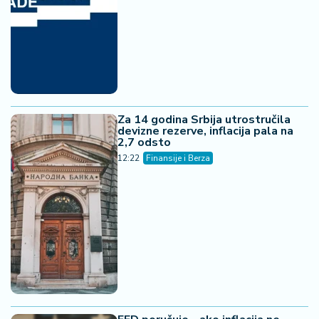
Za 14 godina Srbija utrostručila
devizne rezerve, inflacija pala na
2,7 odsto
12:22
Finansije i Berza