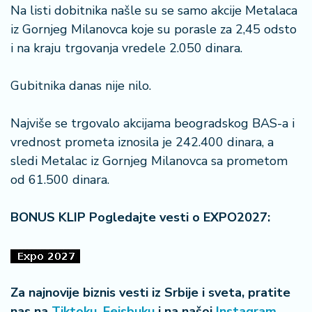
n
Na listi dobitnika našle su se samo akcije Metalaca
i
iz Gornjeg Milanovca koje su porasle za 2,45 odsto
s
i na kraju trgovanja vredele 2.050 dinara.
a
n
i
Gubitnika danas nije nilo.
T
Najviše se trgovalo akcijama beogradskog BAS-a i
u
vrednost prometa iznosila je 242.400 dinara, a
ri
sledi Metalac iz Gornjeg Milanovca sa prometom
z
od 61.500 dinara.
a
m
BONUS KLIP Pogledajte vesti o EXPO2027:
K
a
ri
j
e
Za najnovije biznis vesti iz Srbije i sveta, pratite
r
nas na
Tiktoku
,
Fejsbuku
i na našoj
Instagram