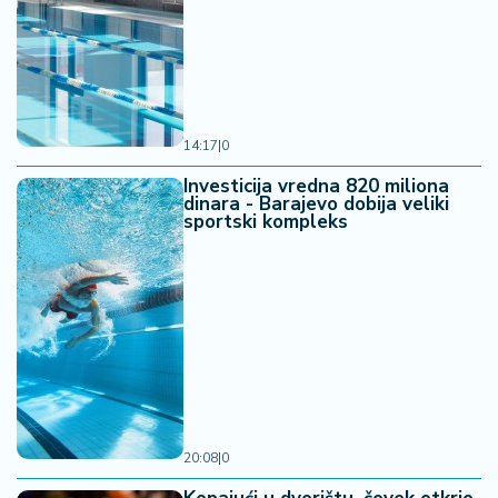
14:17
|
0
Investicija vredna 820 miliona
dinara - Barajevo dobija veliki
sportski kompleks
20:08
|
0