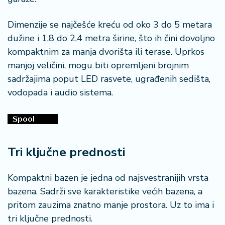
Dimenzije se najčešće kreću od oko 3 do 5 metara
dužine i 1,8 do 2,4 metra širine, što ih čini dovoljno
kompaktnim za manja dvorišta ili terase. Uprkos
manjoj veličini, mogu biti opremljeni brojnim
sadržajima poput LED rasvete, ugrađenih sedišta,
vodopada i audio sistema.
Tri ključne prednosti
Kompaktni bazen je jedna od najsvestranijih vrsta
bazena. Sadrži sve karakteristike većih bazena, a
pritom zauzima znatno manje prostora. Uz to ima i
tri ključne prednosti.