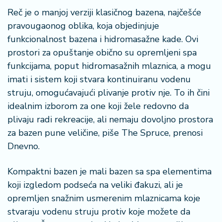
o
Reč je o manjoj verziji klasičnog bazena, najčešće
n
pravougaonog oblika, koja objedinjuje
i
s
funkcionalnost bazena i hidromasažne kade. Ovi
a
prostori za opuštanje obično su opremljeni spa
n
funkcijama, poput hidromasažnih mlaznica, a mogu
i
imati i sistem koji stvara kontinuiranu vodenu
struju, omogućavajući plivanje protiv nje. To ih čini
T
idealnim izborom za one koji žele redovno da
u
ri
plivaju radi rekreacije, ali nemaju dovoljno prostora
z
za bazen pune veličine, piše The Spruce, prenosi
a
Dnevno.
m
Kompaktni bazen je mali bazen sa spa elementima
K
koji izgledom podseća na veliki đakuzi, ali je
a
ri
opremljen snažnim usmerenim mlaznicama koje
j
stvaraju vodenu struju protiv koje možete da
e