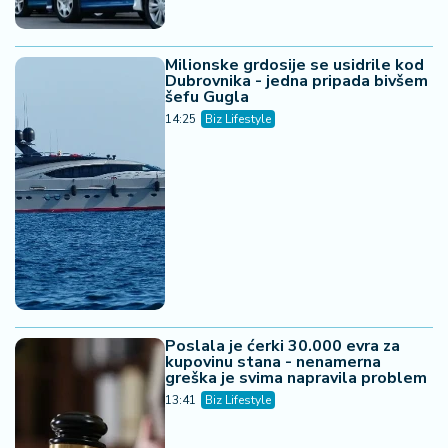
Milionske grdosije se usidrile kod
Dubrovnika - jedna pripada bivšem
šefu Gugla
14:25
Biz Lifestyle
Poslala je ćerki 30.000 evra za
kupovinu stana - nenamerna
greška je svima napravila problem
13:41
Biz Lifestyle