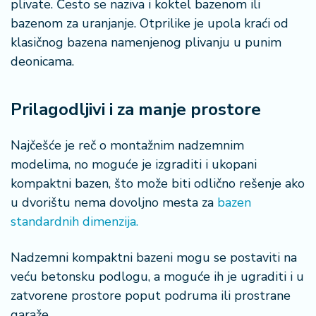
plivate. Često se naziva i koktel bazenom ili
r
bazenom za uranjanje. Otprilike je upola kraći od
a
klasičnog bazena namenjenog plivanju u punim
deonicama.
Prilagodljivi i za manje prostore
Najčešće je reč o montažnim nadzemnim
modelima, no moguće je izgraditi i ukopani
kompaktni bazen, što može biti odlično rešenje ako
u dvorištu nema dovoljno mesta za
bazen
standardnih dimenzija.
Nadzemni kompaktni bazeni mogu se postaviti na
veću betonsku podlogu, a moguće ih je ugraditi i u
zatvorene prostore poput podruma ili prostrane
garaže.