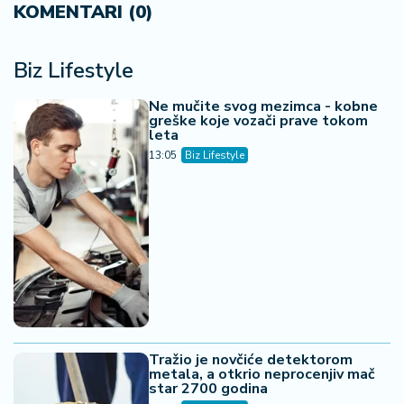
KOMENTARI (0)
Biz Lifestyle
Ne mučite svog mezimca - kobne
greške koje vozači prave tokom
leta
13:05
Biz Lifestyle
Tražio je novčiće detektorom
metala, a otkrio neprocenjiv mač
star 2700 godina