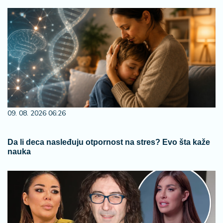
09. 08. 2026 06:26
Da li deca nasleđuju otpornost na stres? Evo šta kaže
nauka