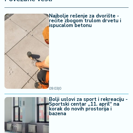
Najbolje rešenje za dvorište -
recite zbogom trulom drvetu i
ispucalom betonu
09:03
|
0
Bolji uslovi za sport i rekreaciju -
Sportski centar „11. april“ na
korak do novih prostorija i
bazena