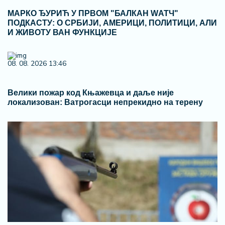
МАРКО ЂУРИЋ У ПРВОМ "БАЛКАН WАТЧ"
ПОДКАСТУ: О СРБИЈИ, АМЕРИЦИ, ПОЛИТИЦИ, АЛИ
И ЖИВОТУ ВАН ФУНКЦИЈЕ
08. 08. 2026 13:46
Велики пожар код Књажевца и даље није
локализован: Ватрогасци непрекидно на терену