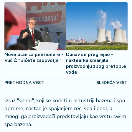
o
š
a
č
N
e
k
Nove plan za penzionere -
Dunav se pregrejao -
r
Vučić: "Bićete zadovoljni"
nuklearka smanjila
e
proizvodnju zbog pretople
t
vode
n
i
PRETHODNA VEST
SLEDEĆA VEST
n
e
Izraz "spool", koji se koristi u industriji bazena i spa
opreme, nastao je spajanjem reči spa i pool, a
P
e
mnogi ga proizvođači predstavljaju kao vrstu swim
n
spa bazena.
zi