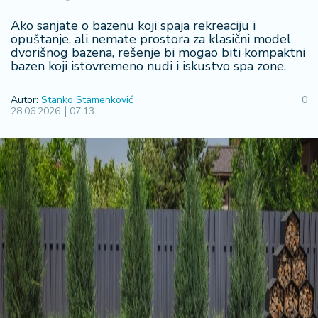
F
i
Ako sanjate o bazenu koji spaja rekreaciju i
n
opuštanje, ali nemate prostora za klasični model
a
dvorišnog bazena, rešenje bi mogao biti kompaktni
n
bazen koji istovremeno nudi i iskustvo spa zone.
si
j
Autor:
Stanko Stamenković
0
e
28.06.2026.
07:13
i
B
e
r
z
a
E
x
p
o
2
0