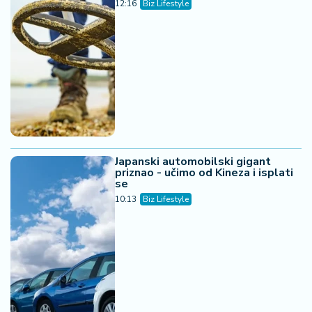
12:16
Biz Lifestyle
Japanski automobilski gigant
priznao - učimo od Kineza i isplati
se
10:13
Biz Lifestyle