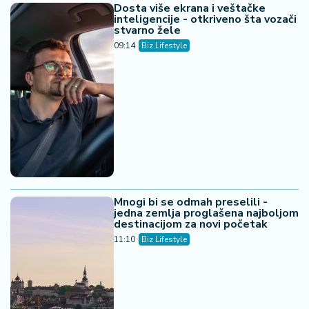
Dosta više ekrana i veštačke
inteligencije - otkriveno šta vozači
stvarno žele
09:14
Biz Lifestyle
Mnogi bi se odmah preselili -
jedna zemlja proglašena najboljom
destinacijom za novi početak
11:10
Biz Lifestyle