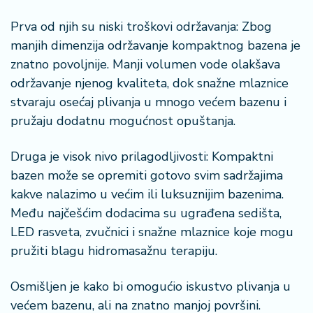
Prva od njih su niski troškovi održavanja: Zbog
manjih dimenzija održavanje kompaktnog bazena je
znatno povoljnije. Manji volumen vode olakšava
održavanje njenog kvaliteta, dok snažne mlaznice
stvaraju osećaj plivanja u mnogo većem bazenu i
pružaju dodatnu mogućnost opuštanja.
Druga je visok nivo prilagodljivosti: Kompaktni
bazen može se opremiti gotovo svim sadržajima
kakve nalazimo u većim ili luksuznijim bazenima.
Među najčešćim dodacima su ugrađena sedišta,
LED rasveta, zvučnici i snažne mlaznice koje mogu
pružiti blagu hidromasažnu terapiju.
Osmišljen je kako bi omogućio iskustvo plivanja u
većem bazenu, ali na znatno manjoj površini.