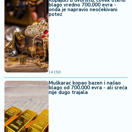
Kopajući u dvorištu, čovek otkrio
blago vredno 700.000 evra -
onda je napravio neočekivani
potez
14:15
|
0
Muškarac kopao bazen i našao
blago od 700.000 evra - ali sreća
nije dugo trajala