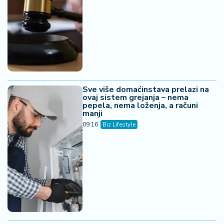
Sve više domaćinstava prelazi na
ovaj sistem grejanja – nema
pepela, nema loženja, a računi
manji
09:16
Biz Lifestyle