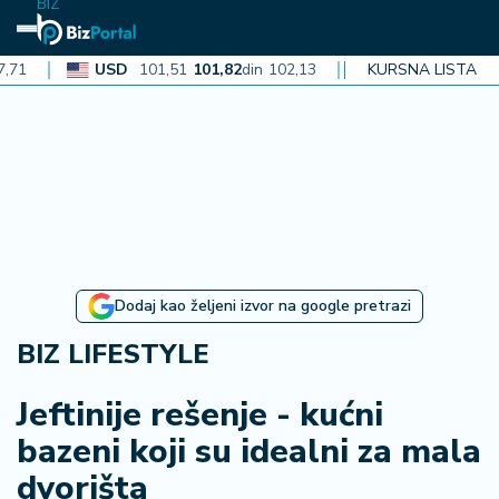
BIZ
USD
101,51
101,82
din
102,13
CAD
72,40
KURSNA LISTA
72,62
din
72
N
aj
n
o
vi
je
B
Dodaj kao željeni izvor na google pretrazi
iz
i
BIZ LIFESTYLE
n
f
Jeftinije rešenje - kućni
o
bazeni koji su idealni za mala
dvorišta