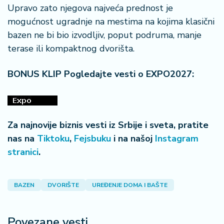
Upravo zato njegova najveća prednost je
mogućnost ugradnje na mestima na kojima klasični
bazen ne bi bio izvodljiv, poput podruma, manje
terase ili kompaktnog dvorišta.
BONUS KLIP Pogledajte vesti o EXPO2027:
Za najnovije biznis vesti iz Srbije i sveta, pratite
nas na
Tiktoku
,
Fejsbuku
i na našoj
Instagram
stranici
.
BAZEN
DVORIŠTE
UREĐENJE DOMA I BAŠTE
Povezane vesti