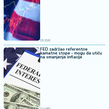
15:31
|
0
FED zadržao referentne
kamatne stope - mogu da utiču
na smanjenje inflacije
12:16
|
0