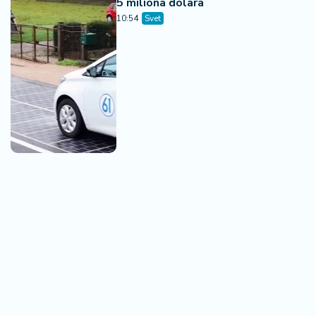
5 miliona dolara
10:54
Svet