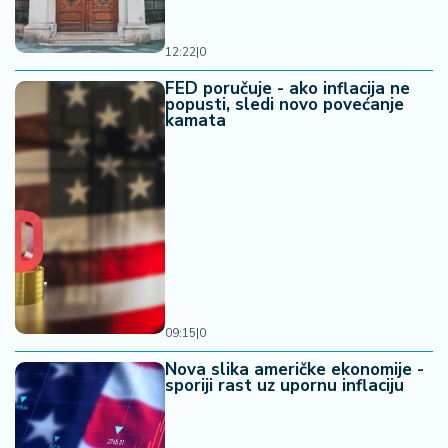
a
12:22
|
0
FED poručuje - ako inflacija ne
popusti, sledi novo povećanje
kamata
09:15
|
0
Nova slika američke ekonomije -
sporiji rast uz upornu inflaciju