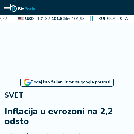
BIZ
USD
101,32
101,62
din
101,93
CAD
KURSNA LISTA
72,30
72,52
din
7
N
aj
n
o
vi
je
B
Dodaj kao željeni izvor na google pretrazi
i
z
SVET
i
n
Inflacija u evrozoni na 2,2
f
odsto
o