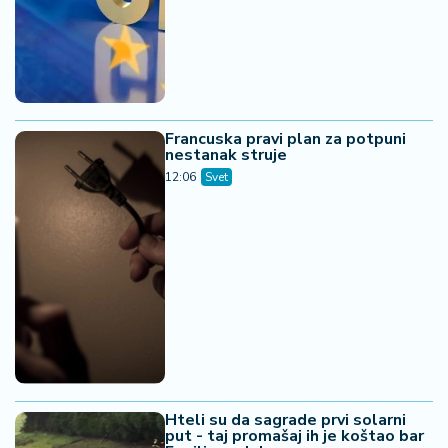
Francuska pravi plan za potpuni
nestanak struje
12:06
Svet
Hteli su da sagrade prvi solarni
put - taj promašaj ih je koštao bar