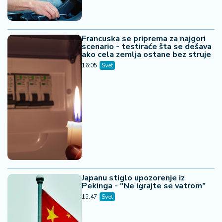
Francuska se priprema za najgori
scenario - testiraće šta se dešava
ako cela zemlja ostane bez struje
16:05
Svet
Japanu stiglo upozorenje iz
Pekinga - "Ne igrajte se vatrom"
15:47
Svet