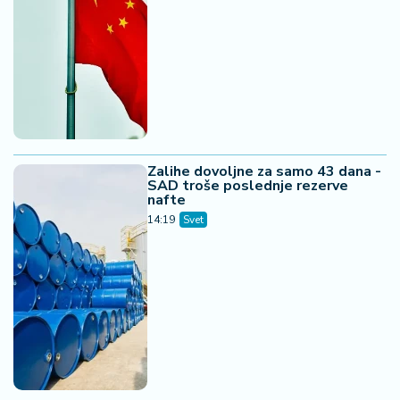
Zalihe dovoljne za samo 43 dana -
SAD troše poslednje rezerve
nafte
14:19
Svet