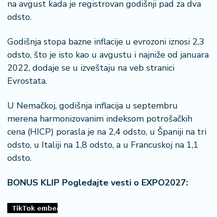
š
na avgust kada je registrovan godišnji pad za dva
a
odsto.
č
Godišnja stopa bazne inflacije u evrozoni iznosi 2,3
N
odsto, što je isto kao u avgustu i najniže od januara
e
2022, dodaje se u izveštaju na veb stranici
k
r
Evrostata.
e
t
U Nemačkoj, godišnja inflacija u septembru
n
merena harmonizovanim indeksom potrošačkih
i
cena (HICP) porasla je na 2,4 odsto, u Španiji na tri
n
e
odsto, u Italiji na 1,8 odsto, a u Francuskoj na 1,1
odsto.
P
e
BONUS KLIP Pogledajte vesti o EXPO2027:
n
zi
o