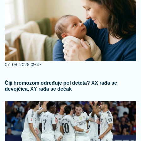
07. 08. 2026 09:47
Čiji hromozom određuje pol deteta? XX rađa se
devojčica, XY rađa se dečak