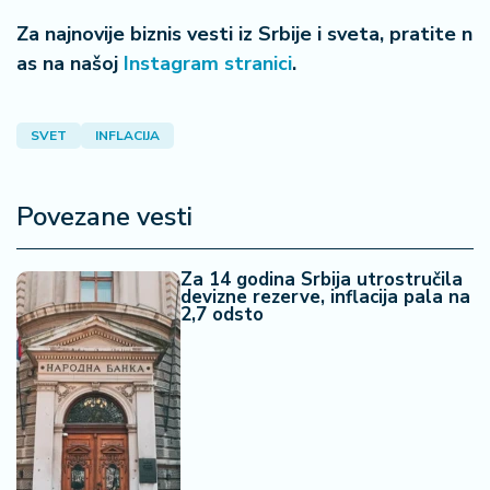
n
i
Za najnovije biznis vesti iz Srbije i sveta, pratite n
s
as na našoj
Instagram stranici
.
a
n
i
SVET
INFLACIJA
T
u
Povezane vesti
ri
z
Za 14 godina Srbija utrostručila
a
devizne rezerve, inflacija pala na
m
2,7 odsto
K
a
ri
j
e
r