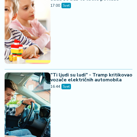
17:00
Svet
"Ti ljudi su ludi" - Tramp kritikovao
vozače električnih automobila
16:44
Svet