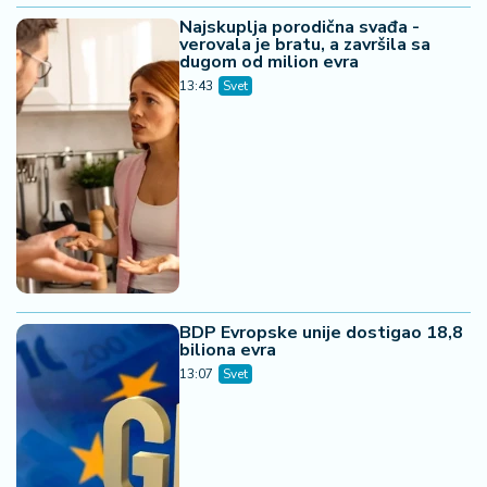
Najskuplja porodična svađa -
verovala je bratu, a završila sa
dugom od milion evra
13:43
Svet
BDP Evropske unije dostigao 18,8
biliona evra
13:07
Svet