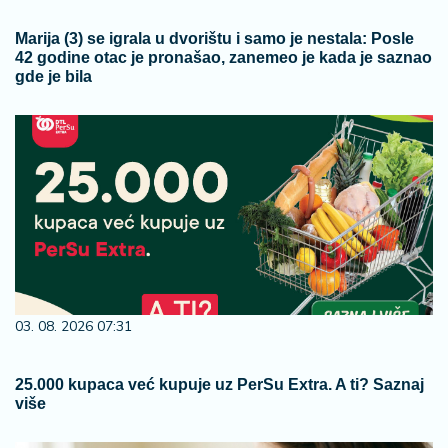
Marija (3) se igrala u dvorištu i samo je nestala: Posle
42 godine otac je pronašao, zanemeo je kada je saznao
gde je bila
03. 08. 2026 07:31
25.000 kupaca već kupuje uz PerSu Extra. A ti? Saznaj
više