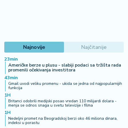
Najnovije
Najčitanije
23min
Američke berze u plusu - slabiji podaci sa tržišta rada
promenili očekivanja investitora
43min
Gmail uvodi veliku promenu - ukida se jedna od najpopularnijih
funkcija
1H
Britanci odobrili medijski posao vredan 110 milijardi dolara -
menja se odnos snaga u svetu televizije i filma
1H
Nedeljni promet na Beogradskoj berzi oko 46 miliona dinara,
indeksi u porastu