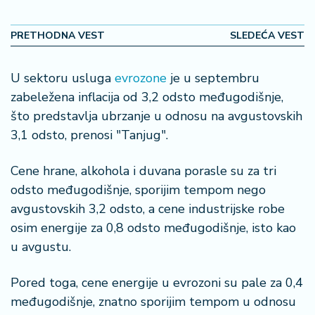
2
7
PRETHODNA VEST
SLEDEĆA VEST
B
U sektoru usluga
evrozone
je u septembru
iz
L
zabeležena inflacija od 3,2 odsto međugodišnje,
if
što predstavlja ubrzanje u odnosu na avgustovskih
e
3,1 odsto, prenosi "Tanjug".
s
t
Cene hrane, alkohola i duvana porasle su za tri
y
l
odsto međugodišnje, sporijim tempom nego
e
avgustovskih 3,2 odsto, a cene industrijske robe
osim energije za 0,8 odsto međugodišnje, isto kao
P
u avgustu.
o
t
Pored toga, cene energije u evrozoni su pale za 0,4
r
o
međugodišnje, znatno sporijim tempom u odnosu