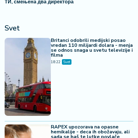
ТИ, смењена два директора
Svet
Britanci odobrili medijski posao
vredan 110 milijardi dolara - menja
se odnos snaga u svetu televizije i
filma
18:22
Svet
RAPEX upozorava na opasne
hemikalije - deca ih obožavaju, ali
sada se baš te lutke povlače