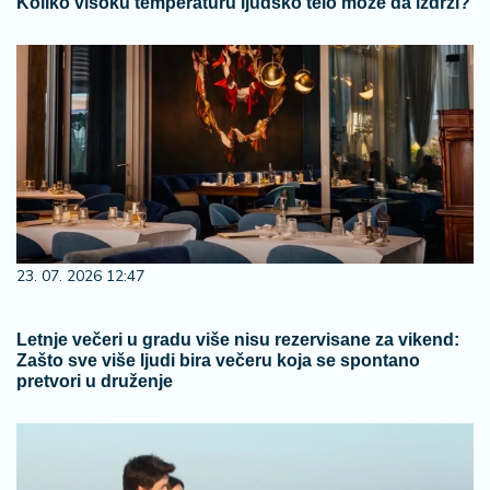
Koliko visoku temperaturu ljudsko telo može da izdrži?
23. 07. 2026 12:47
Letnje večeri u gradu više nisu rezervisane za vikend:
Zašto sve više ljudi bira večeru koja se spontano
pretvori u druženje