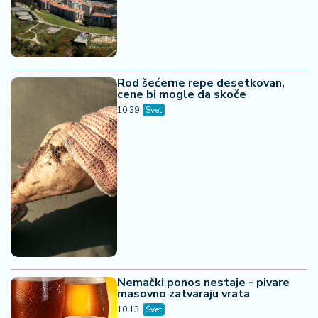
Rod šećerne repe desetkovan,
cene bi mogle da skoče
10:39
Svet
Nemački ponos nestaje - pivare
masovno zatvaraju vrata
10:13
Svet