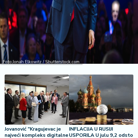
i
n
a
n
si
j
e
i
B
Foto:Jonah Elkowitz / Shutterstock.com
e
r
z
a
E
x
p
o
Jovanović "Kragujevac je
INFLACIJA U RUSIJI
2
najveći kompleks digitalne
USPORILA U julu 9,2 odsto
0