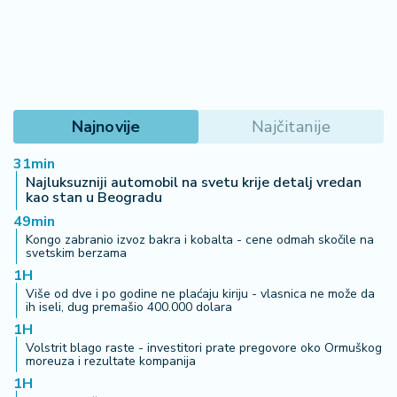
Najnovije
Najčitanije
31min
Najluksuzniji automobil na svetu krije detalj vredan
kao stan u Beogradu
49min
Kongo zabranio izvoz bakra i kobalta - cene odmah skočile na
svetskim berzama
1H
Više od dve i po godine ne plaćaju kiriju - vlasnica ne može da
ih iseli, dug premašio 400.000 dolara
1H
Volstrit blago raste - investitori prate pregovore oko Ormuškog
moreuza i rezultate kompanija
1H