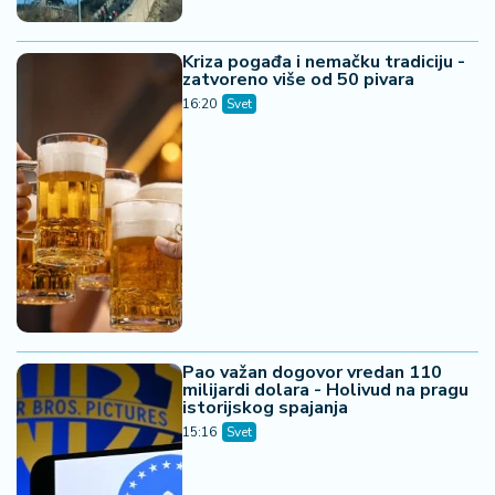
Kriza pogađa i nemačku tradiciju -
zatvoreno više od 50 pivara
16:20
Svet
Pao važan dogovor vredan 110
milijardi dolara - Holivud na pragu
istorijskog spajanja
15:16
Svet