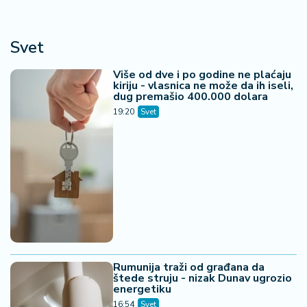
Svet
Više od dve i po godine ne plaćaju
kiriju - vlasnica ne može da ih iseli,
dug premašio 400.000 dolara
19:20
Svet
Rumunija traži od građana da
štede struju - nizak Dunav ugrozio
energetiku
16:54
Svet