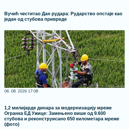
Вучић честитао Дан рудара: Рударство опстаје као
један од стубова привреде
06. 08. 2026 17:08
1,2 милијарде динара за модернизацију мреже
Огранка ЕД Ужице: Замењено више од 9.600
стубова и реконструисано 650 километара мреже
(фото)