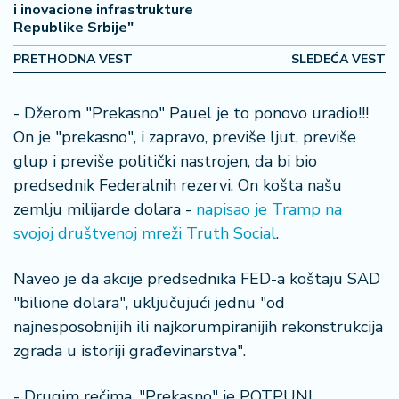
i inovacione infrastrukture
2
Republike Srbije"
7
PRETHODNA VEST
SLEDEĆA VEST
B
iz
- Džerom "Prekasno" Pauel je to ponovo uradio!!!
L
On je "prekasno", i zapravo, previše ljut, previše
if
e
glup i previše politički nastrojen, da bi bio
s
predsednik Federalnih rezervi. On košta našu
t
zemlju milijarde dolara -
napisao je Tramp na
y
svojoj društvenoj mreži Truth Social
.
l
e
Naveo je da akcije predsednika FED-a koštaju SAD
P
"bilione dolara", uključujući jednu "od
o
najnesposobnijih ili najkorumpiranijih rekonstrukcija
t
zgrada u istoriji građevinarstva".
r
o
- Drugim rečima, "Prekasno" je POTPUNI