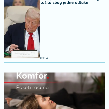
tužilo zbog jedne odluke
09:14
|
0