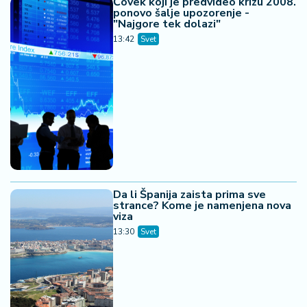
Čovek koji je predvideo krizu 2008.
ponovo šalje upozorenje -
"Najgore tek dolazi"
13:42
Svet
Da li Španija zaista prima sve
strance? Kome je namenjena nova
viza
13:30
Svet