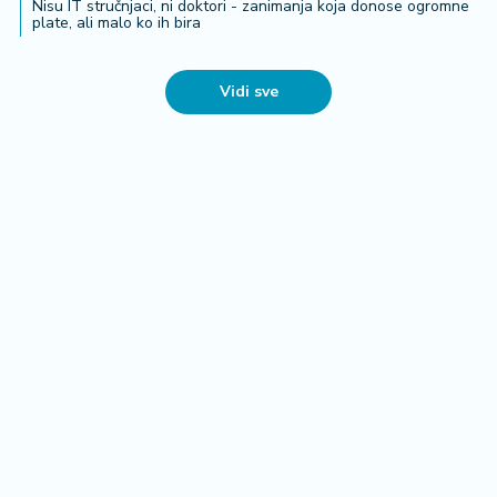
Nisu IT stručnjaci, ni doktori - zanimanja koja donose ogromne
plate, ali malo ko ih bira
Vidi sve