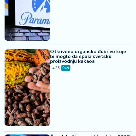
Otkriveno organsko đubrivo koje
bi moglo da spasi svetsku
proizvodnju kakaoa
14:36
Svet