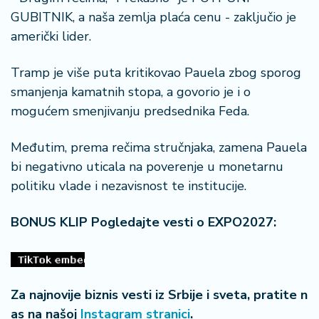
š
a
GUBITNIK, a naša zemlja plaća cenu - zaključio je
č
američki lider.
N
Tramp je više puta kritikovao Pauela zbog sporog
e
smanjenja kamatnih stopa, a govorio je i o
k
mogućem smenjivanju predsednika Feda.
r
e
t
Međutim, prema rečima stručnjaka, zamena Pauela
n
bi negativno uticala na poverenje u monetarnu
i
politiku vlade i nezavisnost te institucije.
n
e
BONUS KLIP Pogledajte vesti o EXPO2027:
P
e
n
zi
Za najnovije biznis vesti iz Srbije i sveta, pratite n
o
as na našoj
Instagram stranici
.