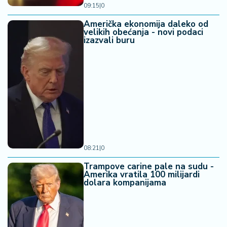
a
09:15
|
0
Američka ekonomija daleko od
velikih obećanja - novi podaci
izazvali buru
08:21
|
0
Trampove carine pale na sudu -
Amerika vratila 100 milijardi
dolara kompanijama