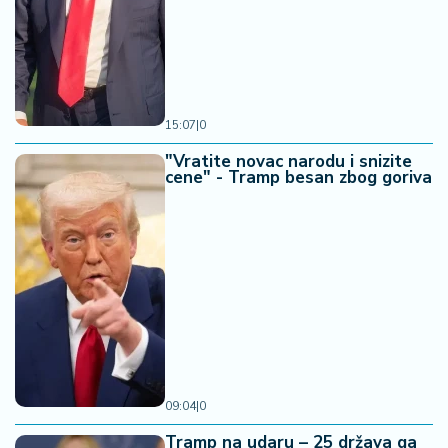
15:07
|
0
"Vratite novac narodu i snizite
cene" - Tramp besan zbog goriva
09:04
|
0
Tramp na udaru – 25 država ga