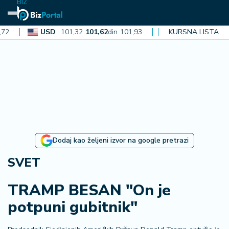
BIZ
USD
101,32
101,62
din
101,93
CAD
72,30
KURSNA LISTA
72,52
din
72,
N
aj
n
o
vi
je
B
Dodaj kao željeni izvor na google pretrazi
i
z
SVET
i
n
TRAMP BESAN "On je
f
potpuni gubitnik"
o