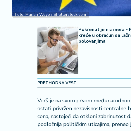
2
7
Foto: Marian Weyo / Shutterstock.com
B
iz
Pokrenut je niz mera -
kreće u obračun sa laž
L
bolovanjima
if
e
s
t
y
l
e
PRETHODNA VEST
P
Vorš je na svom prvom međunarodnom n
o
ostati privržen nezavisnosti centralne 
t
r
cena, nastojeći da otkloni zabrinutost
o
podložnija političkim uticajima, preneo j
š