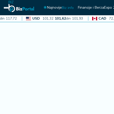
BIZ
Najnovije
Finansije i Berza
Expo 
Biz info
117,72
USD
101,32
101,62
din
101,93
CAD
72,30
7
N
aj
n
o
vi
je
B
i
z
i
n
f
o