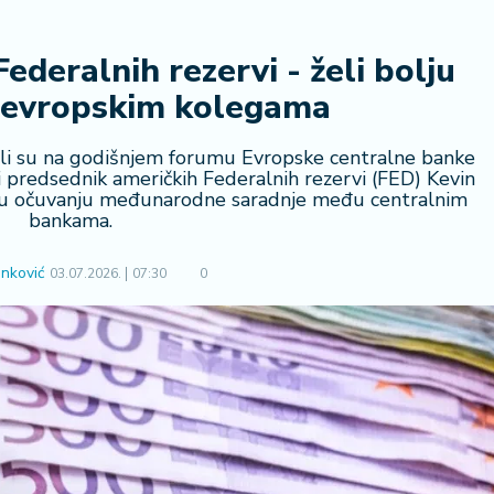
deralnih rezervi - želi bolju
a evropskim kolegama
nili su na godišnjem forumu Evropske centralne banke
i predsednik američkih Federalnih rezervi (FED) Kevin
 u očuvanju međunarodne saradnje među centralnim
bankama.
nković
03.07.2026.
07:30
0