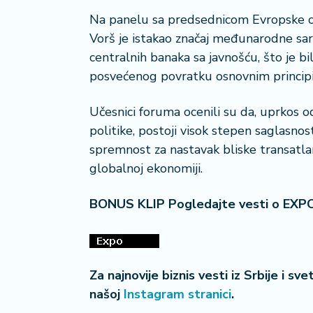
a
Na panelu sa predsednicom Evropske 
č
Vorš je istakao značaj međunarodne sara
centralnih banaka sa javnošću, što je
N
e
posvećenog povratku osnovnim principi
k
r
Učesnici foruma ocenili su da, uprkos
e
politike, postoji visok stepen saglasnos
t
spremnost za nastavak bliske transatla
n
i
globalnoj ekonomiji.
n
e
BONUS KLIP Pogledajte vesti o EXP
P
e
n
Za najnovije biznis vesti iz Srbije i sv
zi
našoj
Instagram stranici
.
o
n