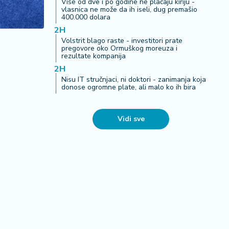
Više od dve i po godine ne plaćaju kiriju -
vlasnica ne može da ih iseli, dug premašio
400.000 dolara
2H
Volstrit blago raste - investitori prate
pregovore oko Ormuškog moreuza i
rezultate kompanija
2H
Nisu IT stručnjaci, ni doktori - zanimanja koja
donose ogromne plate, ali malo ko ih bira
Vidi sve