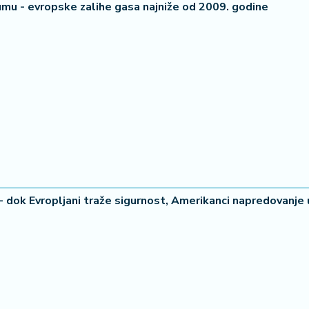
mu - evropske zalihe gasa najniže od 2009. godine
- dok Evropljani traže sigurnost, Amerikanci napredovanje u