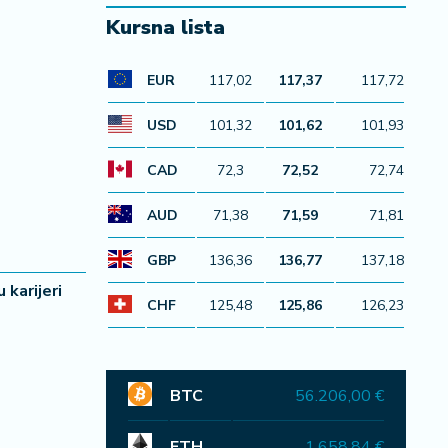
Kursna lista
EUR
117,02
117,37
117,72
USD
101,32
101,62
101,93
CAD
72,3
72,52
72,74
AUD
71,38
71,59
71,81
GBP
136,36
136,77
137,18
 karijeri
CHF
125,48
125,86
126,23
BTC
56.206,00 €
ETH
1.658,84 €