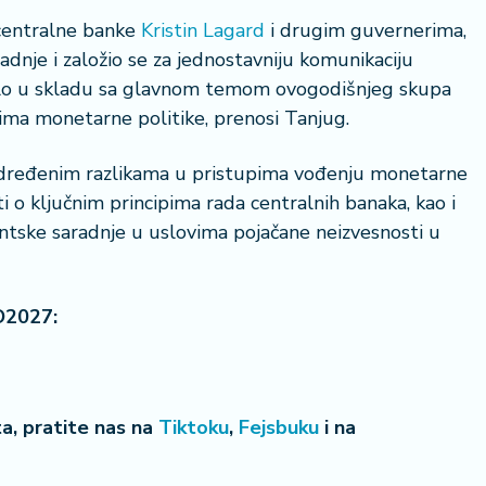
centralne banke
Kristin Lagard
i drugim guvernerima,
dnje i založio se za jednostavniju komunikaciju
 bilo u skladu sa glavnom temom ovogodišnjeg skupa
ma monetarne politike, prenosi Tanjug.
 određenim razlikama u pristupima vođenju monetarne
ti o ključnim principima rada centralnih banaka, kao i
ntske saradnje u uslovima pojačane neizvesnosti u
O2027:
eta, pratite nas na
Tiktoku
,
Fejsbuku
i na