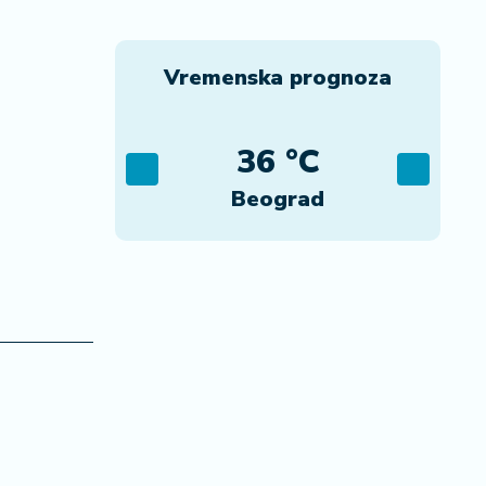
Vremenska prognoza
C
36 °C
ca
Beograd