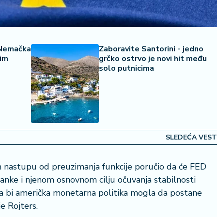
 Nemačka
Zaboravite Santorini - jedno
nim
grčko ostrvo je novi hit među
solo putnicima
SLEDEĆA VEST
astupu od preuzimanja funkcije poručio da će FED
banke i njenom osnovnom cilju očuvanja stabilnosti
 da bi američka monetarna politika mogla da postane
e Rojters.