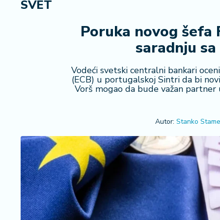
SVET
R
e
g
Poruka novog šefa Fe
i
saradnju s
o
n
Vodeći svetski centralni bankari oce
(ECB) u portugalskoj Sintri da bi nov
S
Vorš mogao da bude važan partner
r
b
ij
Autor:
Stanko Stame
a
S
v
e
t
F