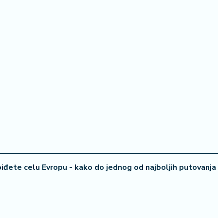
34 °
Lozni
đete celu Evropu - kako do jednog od najboljih putovanja