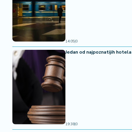
a
14:05
|
0
Jedan od najpoznatijih hotela
19:38
|
0