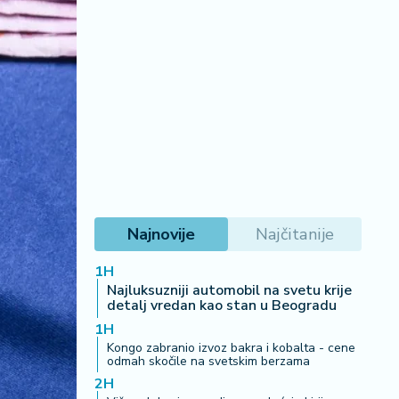
Najnovije
Najčitanije
1H
Najluksuzniji automobil na svetu krije
detalj vredan kao stan u Beogradu
1H
Kongo zabranio izvoz bakra i kobalta - cene
odmah skočile na svetskim berzama
2H