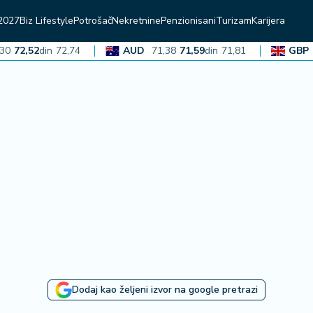
2027
Biz Lifestyle
Potrošač
Nekretnine
Penzionisani
Turizam
Karijera
2,52
din
72,74
AUD
71,38
71,59
din
71,81
GBP
136
Dodaj kao željeni izvor na google pretrazi