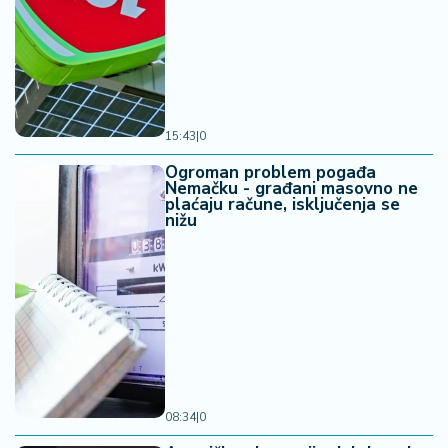
15:43
|
0
Ogroman problem pogađa
Nemačku - građani masovno ne
plaćaju račune, isključenja se
nižu
08:34
|
0