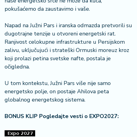
naše energetsko srce ne može da kuca,
pokušaćemo da zaustavimo i vaše.
Napad na Južni Pars i iranska odmazda pretvorili su
dugotrajne tenzije u otvoreni energetski rat.
Ranjivost celokupne infrastrukture u Persijskom
zalivu, uključujući i strateški Ormuski moreuz kroz
koji prolazi petina svetske nafte, postala je
očigledna.
U tom kontekstu, Južni Pars više nije samo
energetsko polje, on postaje Ahilova peta
globalnog energetskog sistema.
BONUS KLIP Pogledajte vesti o EXPO2027: