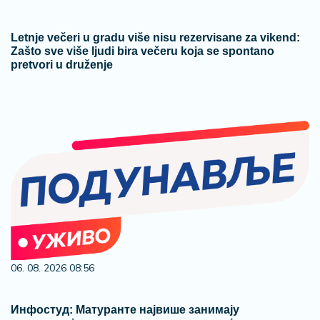
Letnje večeri u gradu više nisu rezervisane za vikend:
Zašto sve više ljudi bira večeru koja se spontano
pretvori u druženje
06. 08. 2026 08:56
Инфостуд: Матуранте највише занимају