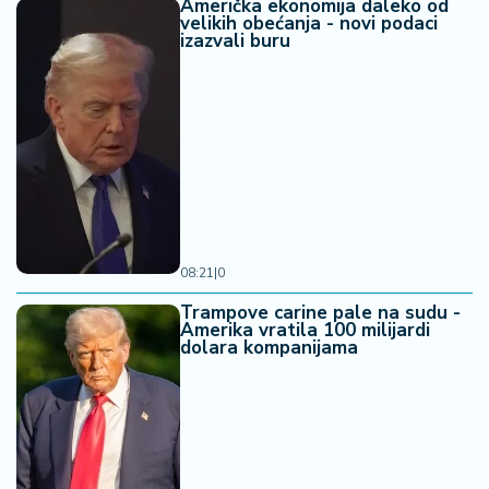
Američka ekonomija daleko od
velikih obećanja - novi podaci
izazvali buru
08:21
|
0
Trampove carine pale na sudu -
Amerika vratila 100 milijardi
dolara kompanijama