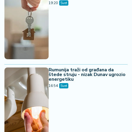
19:20
Svet
Rumunija traži od građana da
štede struju - nizak Dunav ugrozio
energetiku
16:54
Svet