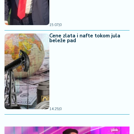
15:07
|
0
Cene zlata i nafte tokom jula
beleže pad
14:25
|
0