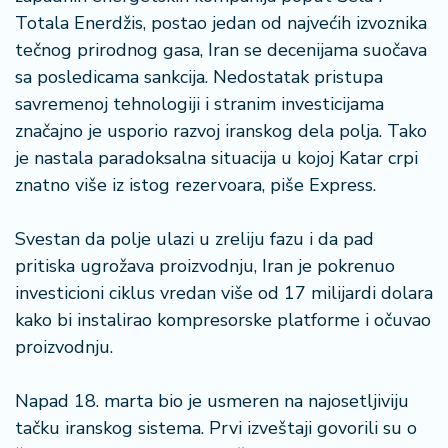
a
Totala Enerdžis, postao jedan od najvećih izvoznika
tečnog prirodnog gasa, Iran se decenijama suočava
sa posledicama sankcija. Nedostatak pristupa
savremenoj tehnologiji i stranim investicijama
značajno je usporio razvoj iranskog dela polja. Tako
je nastala paradoksalna situacija u kojoj Katar crpi
znatno više iz istog rezervoara, piše Express.
Svestan da polje ulazi u zreliju fazu i da pad
pritiska ugrožava proizvodnju, Iran je pokrenuo
investicioni ciklus vredan više od 17 milijardi dolara
kako bi instalirao kompresorske platforme i očuvao
proizvodnju.
Napad 18. marta bio je usmeren na najosetljiviju
tačku iranskog sistema. Prvi izveštaji govorili su o