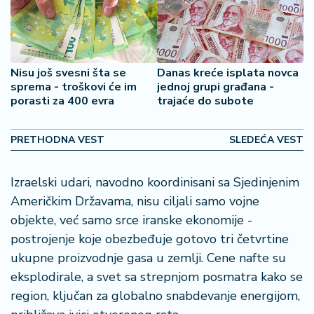
2
7
B
Nisu još svesni šta se
Danas kreće isplata novca
iz
sprema - troškovi će im
jednoj grupi građana -
L
porasti za 400 evra
trajaće do subote
if
e
s
PRETHODNA VEST
SLEDEĆA VEST
t
y
Izraelski udari, navodno koordinisani sa Sjedinjenim
l
Američkim Državama, nisu ciljali samo vojne
e
objekte, već samo srce iranske ekonomije -
P
postrojenje koje obezbeđuje gotovo tri četvrtine
o
ukupne proizvodnje gasa u zemlji. Cene nafte su
t
eksplodirale, a svet sa strepnjom posmatra kako se
r
region, ključan za globalno snabdevanje energijom,
o