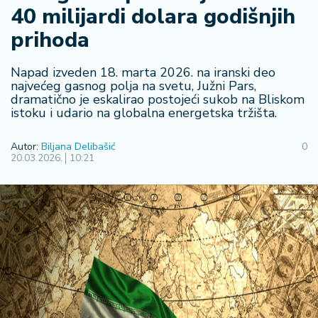
40 milijardi dolara godišnjih
R
e
prihoda
g
i
Napad izveden 18. marta 2026. na iranski deo
o
najvećeg gasnog polja na svetu, Južni Pars,
n
dramatično je eskalirao postojeći sukob na Bliskom
istoku i udario na globalna energetska tržišta.
S
r
Autor:
Biljana Delibašić
0
b
20.03.2026.
10:21
ij
a
S
v
e
t
F