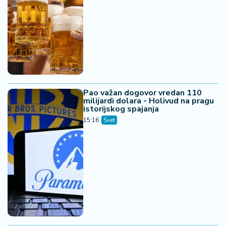
Pao važan dogovor vredan 110
milijardi dolara - Holivud na pragu
istorijskog spajanja
15:16
Svet