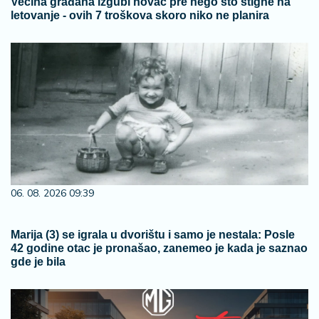
Većina građana izgubi novac pre nego što stigne na
letovanje - ovih 7 troškova skoro niko ne planira
06. 08. 2026 09:39
Marija (3) se igrala u dvorištu i samo je nestala: Posle
42 godine otac je pronašao, zanemeo je kada je saznao
gde je bila