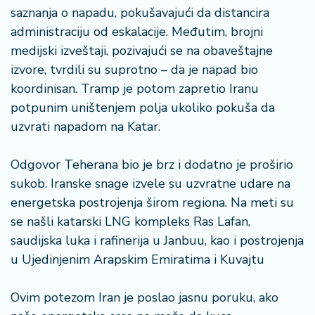
saznanja o napadu, pokušavajući da distancira
administraciju od eskalacije. Međutim, brojni
medijski izveštaji, pozivajući se na obaveštajne
izvore, tvrdili su suprotno – da je napad bio
koordinisan. Tramp je potom zapretio Iranu
potpunim uništenjem polja ukoliko pokuša da
uzvrati napadom na Katar.
Odgovor Teherana bio je brz i dodatno je proširio
sukob. Iranske snage izvele su uzvratne udare na
energetska postrojenja širom regiona. Na meti su
se našli katarski LNG kompleks Ras Lafan,
saudijska luka i rafinerija u Janbuu, kao i postrojenja
u Ujedinjenim Arapskim Emiratima i Kuvajtu
Ovim potezom Iran je poslao jasnu poruku, ako