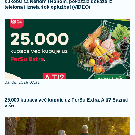
sukobu sa Neriom i Hanom, pokazala dokaze iz
telefona i iznela šok optužbe! (VIDEO)
03. 08. 2026 07:31
25.000 kupaca već kupuje uz PerSu Extra. A ti? Saznaj
više