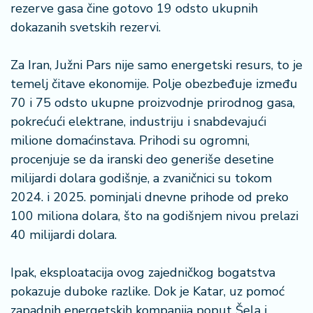
n
rezerve gasa čine gotovo 19 odsto ukupnih
i
dokazanih svetskih rezervi.
s
a
Za Iran, Južni Pars nije samo energetski resurs, to je
n
i
temelj čitave ekonomije. Polje obezbeđuje između
70 i 75 odsto ukupne proizvodnje prirodnog gasa,
T
pokrećući elektrane, industriju i snabdevajući
u
milione domaćinstava. Prihodi su ogromni,
ri
procenjuje se da iranski deo generiše desetine
z
milijardi dolara godišnje, a zvaničnici su tokom
a
m
2024. i 2025. pominjali dnevne prihode od preko
100 miliona dolara, što na godišnjem nivou prelazi
K
40 milijardi dolara.
a
ri
Ipak, eksploatacija ovog zajedničkog bogatstva
j
pokazuje duboke razlike. Dok je Katar, uz pomoć
e
r
zapadnih energetskih kompanija poput Šela i