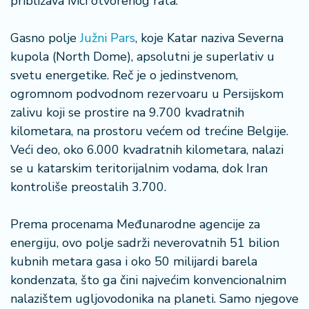
približava ivici otvorenog rata.
š
a
č
Gasno polje
Južni Pars
, koje Katar naziva Severna
kupola (North Dome), apsolutni je superlativ u
N
svetu energetike. Reč je o jedinstvenom,
e
ogromnom podvodnom rezervoaru u Persijskom
k
r
zalivu koji se prostire na 9.700 kvadratnih
e
kilometara, na prostoru većem od trećine Belgije.
t
Veći deo, oko 6.000 kvadratnih kilometara, nalazi
n
se u katarskim teritorijalnim vodama, dok Iran
i
kontroliše preostalih 3.700.
n
e
Prema procenama Međunarodne agencije za
P
energiju, ovo polje sadrži neverovatnih 51 bilion
e
kubnih metara gasa i oko 50 milijardi barela
n
kondenzata, što ga čini najvećim konvencionalnim
zi
nalazištem ugljovodonika na planeti. Samo njegove
o