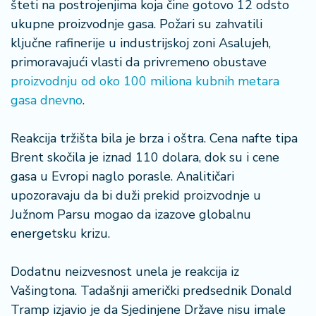
šteti na postrojenjima koja čine gotovo 12 odsto
ukupne proizvodnje gasa. Požari su zahvatili
ključne rafinerije u industrijskoj zoni Asalujeh,
primoravajući vlasti da privremeno obustave
proizvodnju od oko 100 miliona kubnih metara
gasa dnevno
.
Reakcija tržišta bila je brza i oštra. Cena nafte tipa
Brent skočila je iznad 110 dolara, dok su i cene
gasa u Evropi naglo porasle. Analitičari
upozoravaju da bi duži prekid proizvodnje u
Južnom Parsu mogao da izazove globalnu
energetsku krizu.
Dodatnu neizvesnost unela je reakcija iz
Vašingtona. Tadašnji američki predsednik Donald
Tramp izjavio je da Sjedinjene Države nisu imale