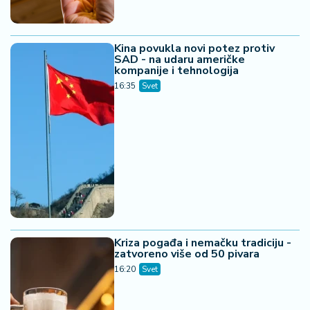
Kina povukla novi potez protiv
SAD - na udaru američke
kompanije i tehnologija
16:35
Svet
Kriza pogađa i nemačku tradiciju -
zatvoreno više od 50 pivara
16:20
Svet