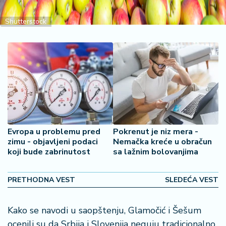
2
7
Shutterstock
B
iz
L
if
e
s
t
y
Evropa u problemu pred
Pokrenut je niz mera -
l
zimu - objavljeni podaci
Nemačka kreće u obračun
e
koji bude zabrinutost
sa lažnim bolovanjima
P
PRETHODNA VEST
SLEDEĆA VEST
o
t
r
Kako se navodi u saopštenju, Glamočić i Šešum
o
ocenili su da Srbija i Slovenija neguju tradicionalno