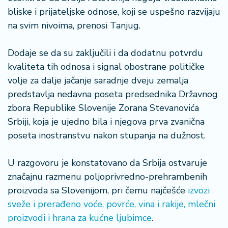
š
bliske i prijateljske odnose, koji se uspešno razvijaju
a
č
na svim nivoima, prenosi Tanjug.
N
Dodaje se da su zaključili i da dodatnu potvrdu
e
kvaliteta tih odnosa i signal obostrane političke
k
volje za dalje jačanje saradnje dveju zemalja
r
e
predstavlja nedavna poseta predsednika Državnog
t
zbora Republike Slovenije Zorana Stevanovića
n
Srbiji, koja je ujedno bila i njegova prva zvanična
i
poseta inostranstvu nakon stupanja na dužnost.
n
e
U razgovoru je konstatovano da Srbija ostvaruje
P
značajnu razmenu poljoprivredno-prehrambenih
e
proizvoda sa Slovenijom, pri čemu najčešće
izvozi
n
sveže i prerađeno voće, povrće, vina i rakije, mlečni
zi
proizvodi i hrana za kućne ljubimce
.
o