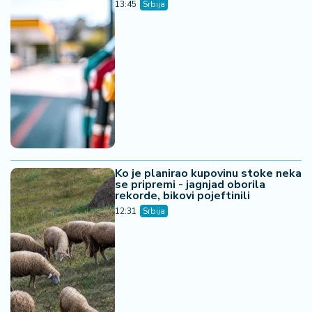
13:45
Srbija
Ko je planirao kupovinu stoke neka
se pripremi - jagnjad oborila
rekorde, bikovi pojeftinili
12:31
Srbija