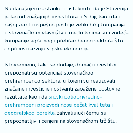
Na današnjem sastanku je istaknuto da je Slovenija
jedan od značajnijih investitora u Srbiji, kao i da u
našoj zemlji uspešno posluje veliki broj kompanija
u slovenačkom vlasništvu, među kojima su i vodeće
kompanije agrarnog i prehrambenog sektora, što
doprinosi razvoju srpske ekonomije.
Istovremeno, kako se dodaje, domaći investitori
prepoznali su potencijal slovenačkog
prehrambenog sektora, u kojem su realizovali
značajne investicije i ostvarili zapažene poslovne
rezultate kao i da
srpski poljoprivredno-
prehrambeni proizvodi nose pečat kvaliteta i
geografskog porekla
, zahvaljujući čemu su
prepoznatljivi i cenjeni na slovenačkom tržištu.