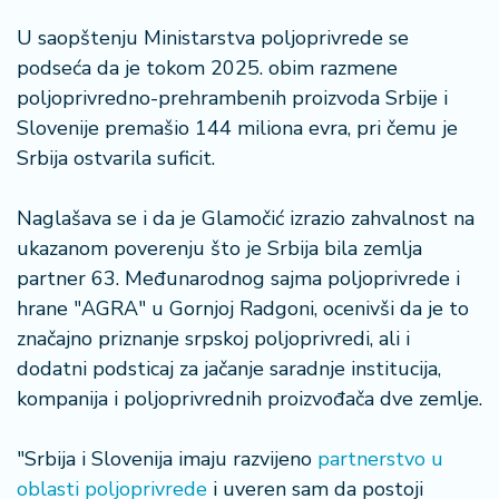
n
i
U saopštenju Ministarstva poljoprivrede se
s
podseća da je tokom 2025. obim razmene
a
poljoprivredno-prehrambenih proizvoda Srbije i
n
Slovenije premašio 144 miliona evra, pri čemu je
i
Srbija ostvarila suficit.
T
u
Naglašava se i da je Glamočić izrazio zahvalnost na
ri
ukazanom poverenju što je Srbija bila zemlja
z
partner 63. Međunarodnog sajma poljoprivrede i
a
hrane "AGRA" u Gornjoj Radgoni, ocenivši da je to
m
značajno priznanje srpskoj poljoprivredi, ali i
K
dodatni podsticaj za jačanje saradnje institucija,
a
kompanija i poljoprivrednih proizvođača dve zemlje.
ri
j
"Srbija i Slovenija imaju razvijeno
partnerstvo u
e
oblasti poljoprivrede
i uveren sam da postoji
r