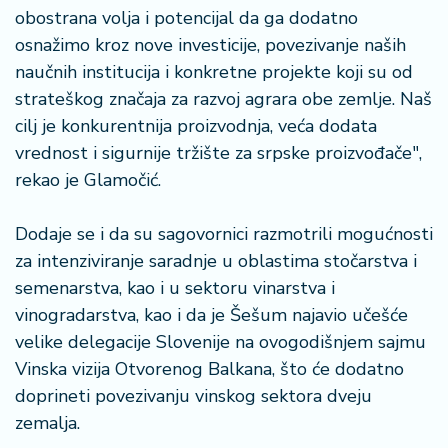
a
obostrana volja i potencijal da ga dodatno
osnažimo kroz nove investicije, povezivanje naših
naučnih institucija i konkretne projekte koji su od
strateškog značaja za razvoj agrara obe zemlje. Naš
cilj je konkurentnija proizvodnja, veća dodata
vrednost i sigurnije tržište za srpske proizvođače",
rekao je Glamočić.
Dodaje se i da su sagovornici razmotrili mogućnosti
za intenziviranje saradnje u oblastima stočarstva i
semenarstva, kao i u sektoru vinarstva i
vinogradarstva, kao i da je Šešum najavio učešće
velike delegacije Slovenije na ovogodišnjem sajmu
Vinska vizija Otvorenog Balkana, što će dodatno
doprineti povezivanju vinskog sektora dveju
zemalja.