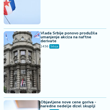
Vlada Srbije ponovo produžila
umanjenje akciza na naftne
derivate
14:56
Srbija
Objavljene nove cene goriva -
naredne nedelje dizel skuplji