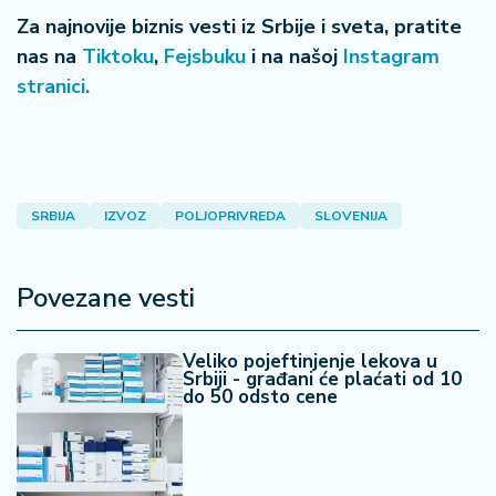
Za najnovije biznis vesti iz Srbije i sveta, pratite
nas na
Tiktoku
,
Fejsbuku
i na našoj
Instagram
stranici.
SRBIJA
IZVOZ
POLJOPRIVREDA
SLOVENIJA
Povezane vesti
Veliko pojeftinjenje lekova u
Srbiji - građani će plaćati od 10
do 50 odsto cene