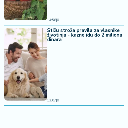
14:58
|
0
Stižu stroža pravila za vlasnike
životinja - kazne idu do 2 miliona
dinara
13:07
|
0