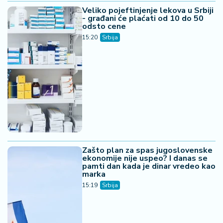
Veliko pojeftinjenje lekova u Srbiji
- građani će plaćati od 10 do 50
odsto cene
15:20
Srbija
Zašto plan za spas jugoslovenske
ekonomije nije uspeo? I danas se
pamti dan kada je dinar vredeo kao
marka
15:19
Srbija