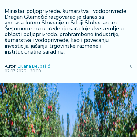
R
Ministar poljoprivrede, šumarstva i vodoprivrede
e
Dragan Glamočić razgovarao je danas sa
g
ambasadorom Slovenije u Srbiji Slobodanom
i
Šešumom o unapređenju saradnje dve zemlje u
o
oblasti poljoprivrede, prehrambene industrije,
n
šumarstva i vodoprivrede, kao i povećanju
investicija, jačanju trgovinske razmene i
institucionalne saradnje.
S
r
Autor:
Biljana Delibašić
0
b
02.07.2026.
20:00
ij
a
S
v
e
t
F