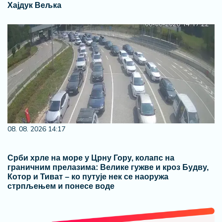
Хајдук Вељка
08. 08. 2026 14:17
Срби хрле на море у Црну Гору, колапс на
граничним прелазима: Велике гужве и кроз Будву,
Котор и Тиват – ко путује нек се наоружа
стрпљењем и понесе воде