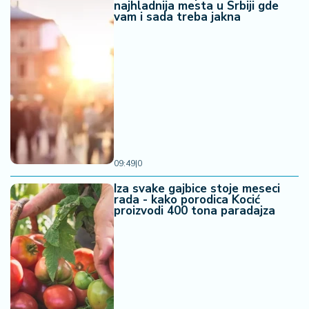
najhladnija mesta u Srbiji gde
vam i sada treba jakna
09:49
|
0
Iza svake gajbice stoje meseci
rada - kako porodica Kocić
proizvodi 400 tona paradajza