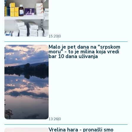
15:20
|
0
Malo je pet dana na "srpskom
moru" - to je milina koja vredi
bar 10 dana uživanja
13:26
|
0
Vrelina hara - pronašli smo