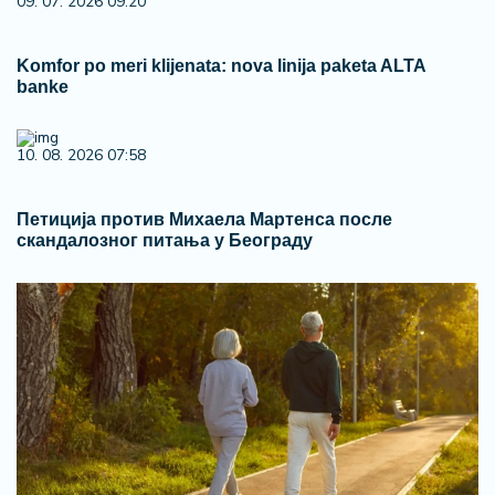
09. 07. 2026 09:20
Komfor po meri klijenata: nova linija paketa ALTA
banke
10. 08. 2026 07:58
Петиција против Михаела Мартенса после
скандалозног питања у Београду