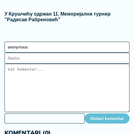
У Крушчићу одржан 11. Меморијални турнир
"Радисав Рабреновић"
Ostavi komentar
KOMENTARI (0)