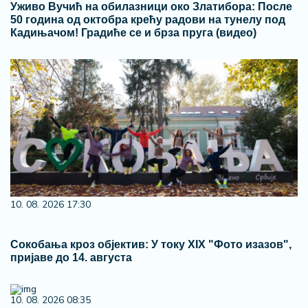
Уживо Вучић на обилазници око Златибора: После
50 година од октобра крећу радови на тунелу под
Кадињачом! Градиће се и брза пруга (видео)
10. 08. 2026 17:30
Сокобања кроз објектив: У току XIX "Фото изазов",
пријаве до 14. августа
10. 08. 2026 08:35