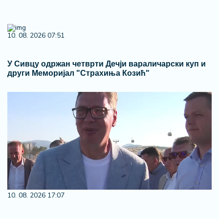
10. 08. 2026 07:51
У Сивцу одржан четврти Дечји вараличарски куп и
други Меморијал "Страхиња Козић"
10. 08. 2026 17:07