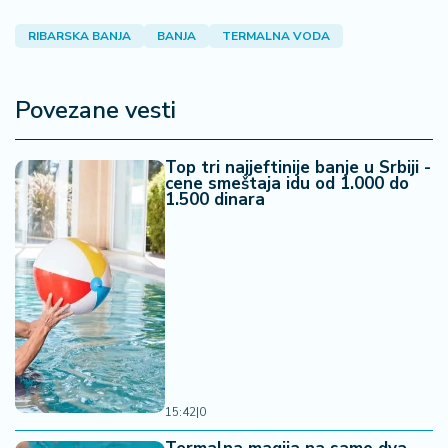
RIBARSKA BANJA
BANJA
TERMALNA VODA
Povezane vesti
Top tri najjeftinije banje u Srbiji -
cene smeštaja idu od 1.000 do
1.500 dinara
15:42
|
0