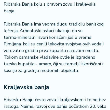
n
Ribarska Banja koju s pravom zovu i kraljevska
i
banja.
s
a
n
Ribarska Banja ima veoma dugu tradiciju banjskog
i
lečenja. Arheološki ostaci ukazuju da su
termo‑mineralni izvori korišćeni još u vreme
T
Rimljana, koji su cenili lekovita svojstva ovih voda i
u
verovatno gradili prva kupatila na ovom mestu.
ri
Tokom osmanske vladavine ovde je izgrađeno
z
a
tursko kupatilo - amam, čiji su temelji iskorišćeni i
m
kasnije za gradnju modernih objekata.
K
Kraljevska banja
a
ri
j
Ribarsku Banju često zovu i kraljevskom i to ne bez
e
razloga. Naime, razvoj ove banje početkom 20. veka
r