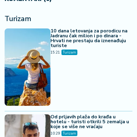
Turizam
10 dana letovanja za porodicu na
Jadranu čak milion i po dinara -
Hrvati ne prestaju da iznenađuju
turiste
15:21
Turizam
Od prljavih plaža do krađa u
hotelu - turisti otkrili 5 zemalja u
koje se više ne vraćaju
10:29
Turizam