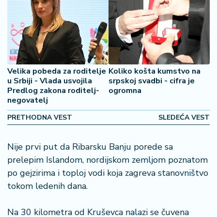
š
a
č
N
e
k
Velika pobeda za roditelje
Koliko košta kumstvo na
r
u Srbiji - Vlada usvojila
srpskoj svadbi - cifra je
e
Predlog zakona roditelj-
ogromna
negovatelj
t
n
PRETHODNA VEST
SLEDEĆA VEST
i
n
e
Nije prvi put da Ribarsku Banju porede sa
prelepim Islandom, nordijskom zemljom poznatom
P
po gejzirima i toploj vodi koja zagreva stanovništvo
e
tokom ledenih dana.
n
zi
o
Na 30 kilometra od Kruševca nalazi se čuvena