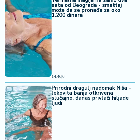
Termalna magija na samo dva
sata od Beograda - smeštaj
može da se pronađe za oko
1.200 dinara
14:46
|
0
Prirodni dragulj nadomak Niša -
lekovita banja otkrivena
slučajno, danas privlači hiljade
ljudi