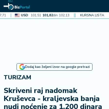
BIZ
USD
101,51
101,82
din
102,13
CAD
KURSNA LISTA
72,40
72,62
din
72
N
aj
n
o
vi
je
B
Dodaj kao željeni izvor na google pretrazi
iz
i
TURIZAM
n
f
Skriveni raj nadomak
o
Kruševca - kraljevska banja
nudi noćenje za 1.200 dinara