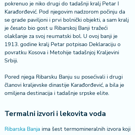
pokrenuo je niko drugi do tadašnji kralj Petar I
a
Karađorđević. Pod njegovim nadzorom počinju da
se grade paviljoni i prvi bolnički objekti, a sam kralj
je česato bio gost u Ribarskoj Banji tražeći
olakšanje za svoj reumatski bol. U ovoj banji je
1913. godine kralj Petar potpisao Deklaraciju o
povratku Kosova i Metohije tadašnjoj Kraljevini
Srbiji.
Pored njega Ribarsku Banju su posećivali i drugi
članovi kraljevske dinastije Karađorđević, a bila je
omiljena destinacija i tadašnje srpske elite.
Termalni izvori i lekovita voda
Ribarska Banja
ima šest termomineralnih izvora koji