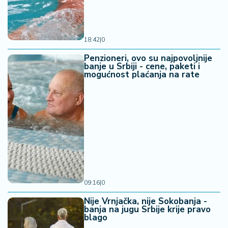
18:42
|
0
Penzioneri, ovo su najpovoljnije
banje u Srbiji - cene, paketi i
mogućnost plaćanja na rate
09:16
|
0
Nije Vrnjačka, nije Sokobanja -
banja na jugu Srbije krije pravo
blago