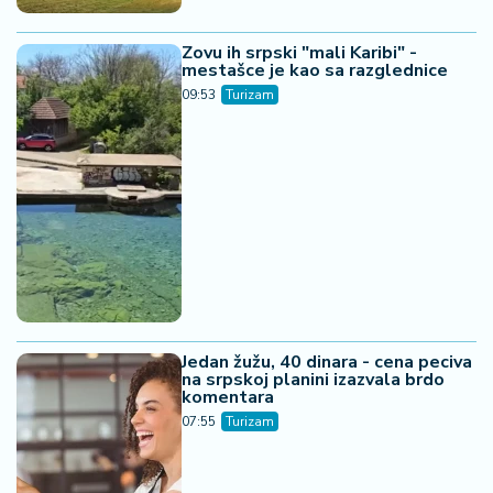
Zovu ih srpski "mali Karibi" -
mestašce je kao sa razglednice
09:53
Turizam
Jedan žužu, 40 dinara - cena peciva
na srpskoj planini izazvala brdo
komentara
07:55
Turizam