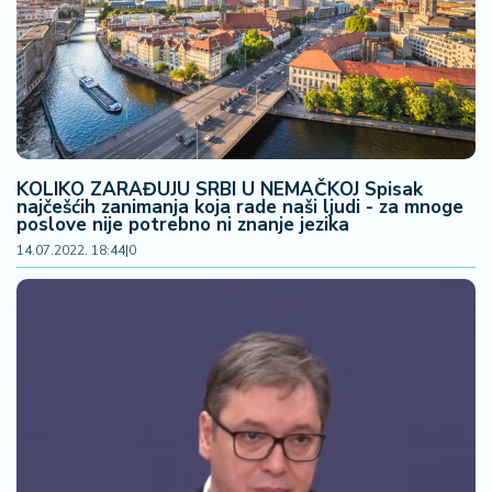
KOLIKO ZARAĐUJU SRBI U NEMAČKOJ Spisak
najčešćih zanimanja koja rade naši ljudi - za mnoge
poslove nije potrebno ni znanje jezika
14.07.2022. 18:44
|
0