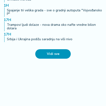
1H
Spajanje tri velika grada - sve o gradnji autoputa "Vojvođansko
P"
17H
Trampovi ljudi dolaze - nova drama oko nafte vredne bilion
dolara
17H
Srbija i Ukrajina podižu saradnju na viši nivo
Vidi sve