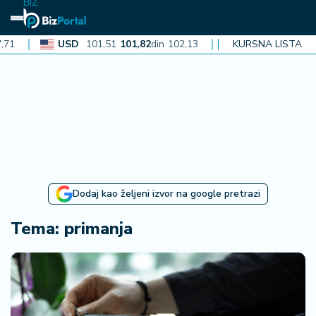
BIZ
USD
101,51
101,82
din
102,13
CAD
72,40
KURSNA LISTA
72,62
din
72,
N
aj
n
o
vi
je
B
Dodaj kao željeni izvor na google pretrazi
iz
i
Tema: primanja
n
f
o