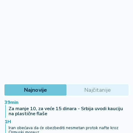
Najnovije
Najčitanije
39min
Za manje 10, za veće 15 dinara - Srbija uvodi kauciju
na plastične flaše
1H
Iran obećava da će obezbediti nesmetan protok nafte kroz
Ormuski moreuz