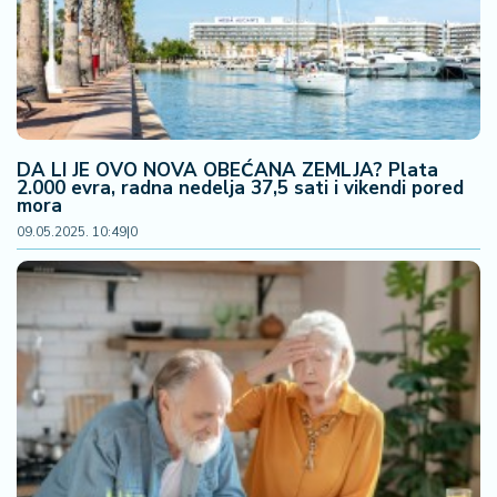
a
DA LI JE OVO NOVA OBEĆANA ZEMLJA? Plata
2.000 evra, radna nedelja 37,5 sati i vikendi pored
mora
09.05.2025. 10:49
|
0