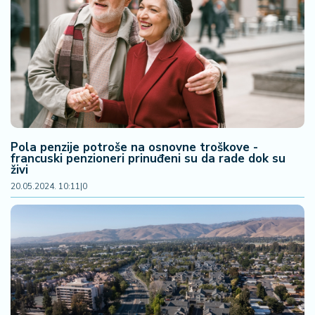
Pola penzije potroše na osnovne troškove -
francuski penzioneri prinuđeni su da rade dok su
živi
20.05.2024. 10:11
|
0