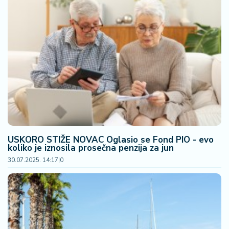
n
i
s
a
n
i
T
u
ri
z
a
USKORO STIŽE NOVAC Oglasio se Fond PIO - evo
m
koliko je iznosila prosečna penzija za jun
30.07.2025. 14:17
|
0
K
a
ri
j
e
r