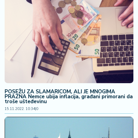
POSEŽU ZA SLAMARICOM, ALI JE MNOGIMA
PRAZNA Nemce ubija inflacija, građani primorani da
troše ušteđevinu
15.11.2022. 10:34
|
0