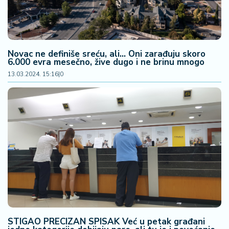
Novac ne definiše sreću, ali... Oni zarađuju skoro
6.000 evra mesečno, žive dugo i ne brinu mnogo
13.03.2024. 15:16
|
0
STIGAO PRECIZAN SPISAK Već u petak građani