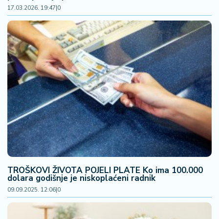
š
17.03.2026. 19:47
|
0
a
č
N
e
k
r
e
t
n
i
n
e
P
TROŠKOVI ŽIVOTA POJELI PLATE Ko ima 100.000
dolara godišnje je niskoplaćeni radnik
e
n
09.09.2025. 12:06
|
0
zi
o