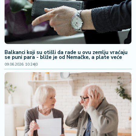
F
i
n
a
n
si
j
e
Balkanci koji su otišli da rade u ovu zemlju vraćaju
i
se puni para - bliže je od Nemačke, a plate veće
B
09.06.2026. 10:24
|
0
e
r
z
a
E
x
p
o
2
0