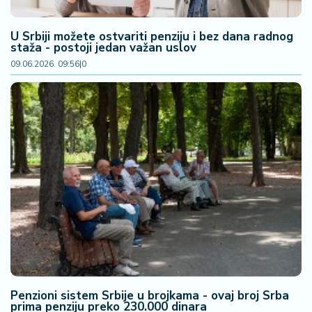
2
7
U Srbiji možete ostvariti penziju i bez dana radnog
staža - postoji jedan važan uslov
B
09.06.2026. 09:56
|
0
iz
L
if
e
s
t
y
l
e
P
o
t
r
Penzioni sistem Srbije u brojkama - ovaj broj Srba
o
prima penziju preko 230.000 dinara