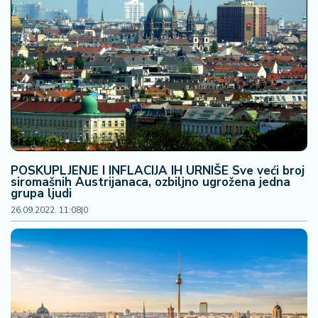
POSKUPLJENJE I INFLACIJA IH URNIŠE Sve veći broj
siromašnih Austrijanaca, ozbiljno ugrožena jedna
grupa ljudi
26.09.2022. 11:08
|
0