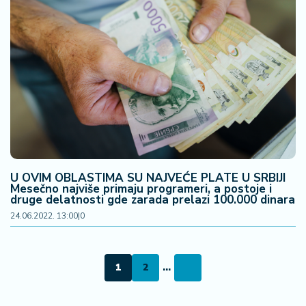
U OVIM OBLASTIMA SU NAJVEĆE PLATE U SRBIJI
Mesečno najviše primaju programeri, a postoje i
druge delatnosti gde zarada prelazi 100.000 dinara
24.06.2022. 13:00
|
0
1
2
...