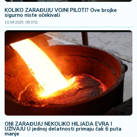
KOLIKO ZARAĐUJU VOJNI PILOTI? Ove brojke
sigurno niste očekivali
10.04.2025. 09:37
|
1
ONI ZARAĐUJU NEKOLIKO HILJADA EVRA I
UŽIVAJU U jednoj delatnosti primaju čak 6 puta
manje