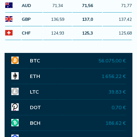
AUD
71,34
71,56
71,77
GBP
136,59
137,0
137,42
CHF
124,93
125,3
125,68
BTC
56.075,00 €
ETH
1.656,22 €
LTC
39,83 €
DOT
0,70 €
BCH
186,62 €