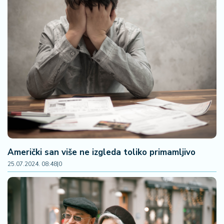
Američki san više ne izgleda toliko primamljivo
25.07.2024. 08:48
|
0