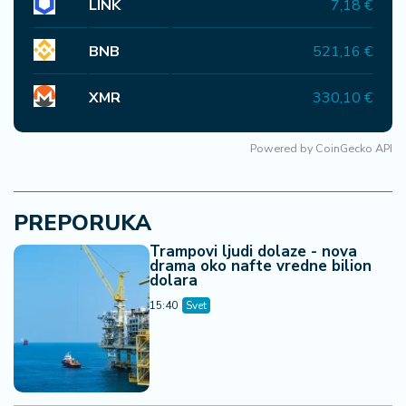
LINK
7,18 €
BNB
521,16 €
XMR
330,10 €
Powered by
CoinGecko API
PREPORUKA
Trampovi ljudi dolaze - nova
drama oko nafte vredne bilion
dolara
15:40
Svet