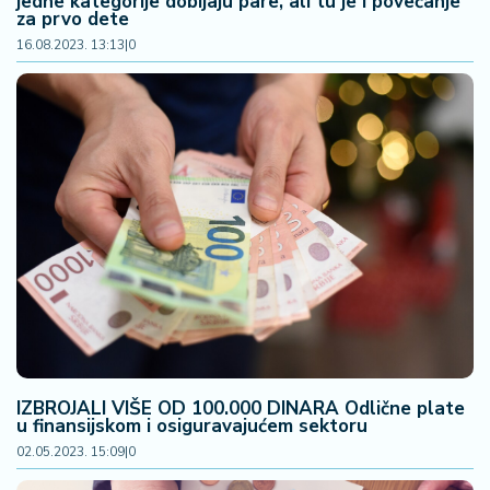
jedne kategorije dobijaju pare, ali tu je i povećanje
za prvo dete
16.08.2023. 13:13
|
0
IZBROJALI VIŠE OD 100.000 DINARA Odlične plate
u finansijskom i osiguravajućem sektoru
02.05.2023. 15:09
|
0