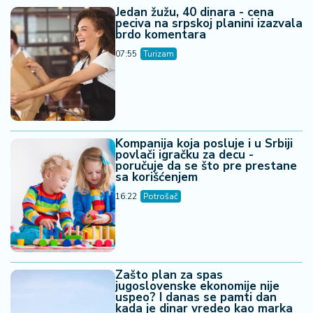
Jedan žužu, 40 dinara - cena
peciva na srpskoj planini izazvala
brdo komentara
07:55
Turizam
Kompanija koja posluje i u Srbiji
povlači igračku za decu -
poručuje da se što pre prestane
sa korišćenjem
16:22
Potrošač
Zašto plan za spas
jugoslovenske ekonomije nije
uspeo? I danas se pamti dan
kada je dinar vredeo kao marka