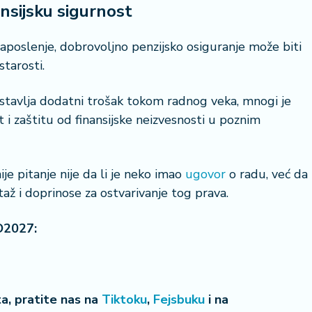
nsijsku sigurnost
poslenje, dobrovoljno penzijsko osiguranje može biti
tarosti.
stavlja dodatni trošak tokom radnog veka, mnogi je
 i zaštitu od finansijske neizvesnosti u poznim
je pitanje nije da li je neko imao
ugovor
o radu, već da
až i doprinose za ostvarivanje tog prava.
O2027:
eta, pratite nas na
Tiktoku
,
Fejsbuku
i na