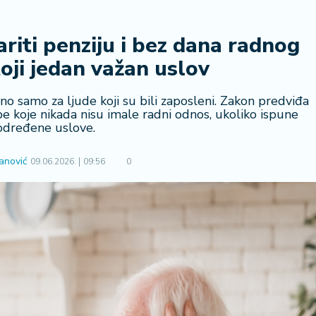
ariti penziju i bez dana radnog
toji jedan važan uslov
ano samo za ljude koji su bili zaposleni. Zakon predviđa
e koje nikada nisu imale radni odnos, ukoliko ispune
određene uslove.
anović
09.06.2026.
09:56
0