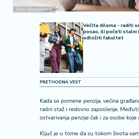
2
7
Foto: Shutterstock
B
Večita dilema - raditi 
iz
posao, ili početi stalni 
odložiti fakultet
L
if
e
s
t
y
l
PRETHODNA VEST
e
Kada se pomene penzija, većina građan
P
o
radni staž i redovno zaposlenje. Međut
t
ostvarivanja penzije čak i za osobe koj
r
o
Ključ je u tome da su tokom života samo
š