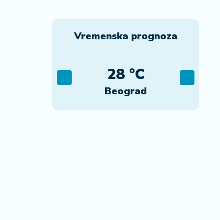
Vremenska prognoza
C
28 °C
ca
Beograd