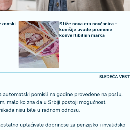
sezonski
Stiže nova era novčanica -
i
komšije uvode promene
konvertibilnih marka
SLEDEĆA VEST
a automatski pomisli na godine provedene na poslu,
im, malo ko zna da u Srbiji postoji mogućnost
e nikada nisu bile u radnom odnosu.
stalno uplaćivale doprinose za penzijsko i invalidsko