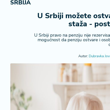
SRBIJA
R
e
g
U Srbiji možete ostv
i
staža - pos
o
n
U Srbiji pravo na penziju nije rezervis
mogućnost da penziju ostvare i osob
S
r
b
Autor:
Dubravka Jov
ij
a
S
v
e
t
F