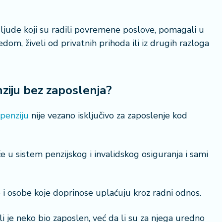
jude koji su radili povremene poslove, pomagali u
edom, živeli od privatnih prihoda ili iz drugih razloga
ziju bez zaposlenja?
penziju
nije vezano isključivo za zaposlenje kod
 u sistem penzijskog i invalidskog osiguranja i sami
kao i osobe koje doprinose uplaćuju kroz radni odnos.
i je neko bio zaposlen, već da li su za njega uredno