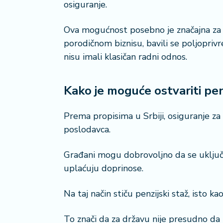
osiguranje.
a
č
Ova mogućnost posebno je značajna za l
N
porodičnom biznisu, bavili se poljoprivr
e
nisu imali klasičan radni odnos.
k
r
e
Kako je moguće ostvariti pen
t
n
Prema propisima u Srbiji, osiguranje za
i
poslodavca.
n
e
Građani mogu dobrovoljno da se uključe
P
uplaćuju doprinose.
e
n
Na taj način stiču penzijski staž, isto 
zi
o
To znači da za državu nije presudno da l
n