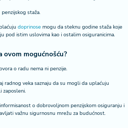
 penzijskog staža.
uplaćuju
doprinose
mogu da steknu godine staža koje
ju pod istim uslovima kao i ostalim osiguranicima.
 sa ovom mogućnošću?
ugovora o radu nema ni penzije.
aj radnog veka saznaju da su mogli da uplaćuju
i zaposleni.
informisanost o dobrovoljnom penzijskom osiguranju i
avljati važnu sigurnosnu mrežu za budućnost.