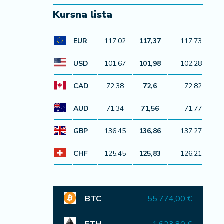
Kursna lista
EUR
117,02
117,37
117,73
USD
101,67
101,98
102,28
CAD
72,38
72,6
72,82
AUD
71,34
71,56
71,77
GBP
136,45
136,86
137,27
CHF
125,45
125,83
126,21
BTC
55.774,00 €