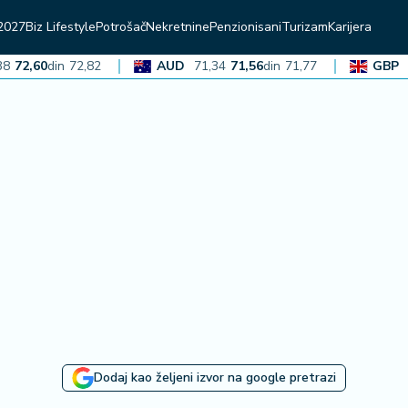
2027
Biz Lifestyle
Potrošač
Nekretnine
Penzionisani
Turizam
Karijera
,60
din
72,82
AUD
71,34
71,56
din
71,77
GBP
136,
Dodaj kao željeni izvor na google pretrazi