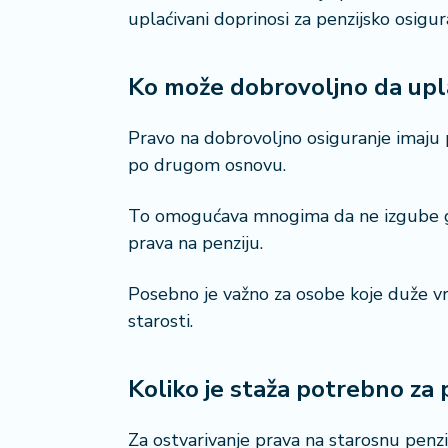
i
uplaćivani doprinosi za penzijsko osigur
s
a
Ko može dobrovoljno da upl
n
i
Pravo na dobrovoljno osiguranje imaju p
T
po drugom osnovu.
u
ri
To omogućava mnogima da ne izgube god
z
prava na penziju.
a
m
Posebno je važno za osobe koje duže v
K
starosti.
a
ri
j
Koliko je staža potrebno za 
e
r
Za ostvarivanje prava na starosnu penzi