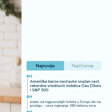
Najnovije
Najčitanije
6H
Američke berze nastavile snažan rast,
rekordne vrednosti indeksa Dau Džons
i S&P 500
6H
Jedan od najpoznatijih hotela u Evropi ide na
prodaju - cena najmanje 280 miliona evra