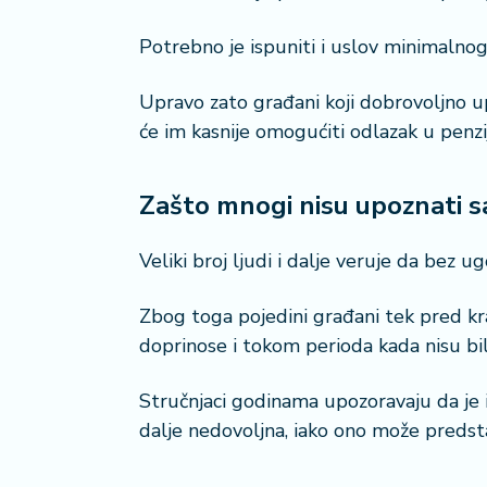
a
Potrebno je ispuniti i uslov minimalnog
Upravo zato građani koji dobrovoljno 
će im kasnije omogućiti odlazak u penzi
Zašto mnogi nisu upoznati
Veliki broj ljudi i dalje veruje da bez 
Zbog toga pojedini građani tek pred kr
doprinose i tokom perioda kada nisu bil
Stručnjaci godinama upozoravaju da je 
dalje nedovoljna, iako ono može predst