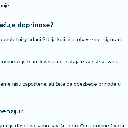
anje.
aćuje doprinose?
unoletni građani Srbije koji nisu obavezno osigurani
20 °
Lozni
ine koje bi im kasnije nedostajale za ostvarivanje
reme nisu zaposlene, ali žele da obezbede prihode u
penziju?
ju nije dovoljno samo navršiti određene godine života.