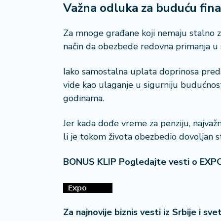
Važna odluka za buduću fina
Za mnoge građane koji nemaju stalno za
način da obezbede redovna primanja u s
Iako samostalna uplata doprinosa pred
vide kao ulaganje u sigurniju budućnost
godinama.
Jer kada dođe vreme za penziju, najvažni
li je tokom života obezbedio dovoljan st
BONUS KLIP Pogledajte vesti o EXP
Za najnovije biznis vesti iz Srbije i sv