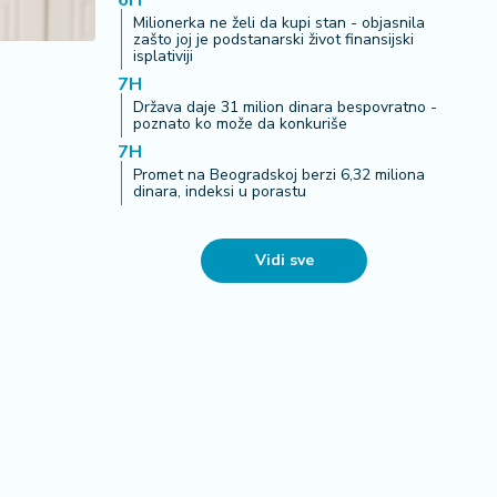
6H
Milionerka ne želi da kupi stan - objasnila
zašto joj je podstanarski život finansijski
isplativiji
7H
Država daje 31 milion dinara bespovratno -
poznato ko može da konkuriše
7H
Promet na Beogradskoj berzi 6,32 miliona
dinara, indeksi u porastu
Vidi sve