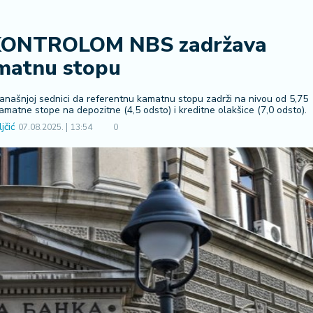
KONTROLOM NBS zadržava
matnu stopu
današnjoj sednici da referentnu kamatnu stopu zadrži na nivou od 5,75
matne stope na depozitne (4,5 odsto) i kreditne olakšice (7,0 odsto).
jčić
07.08.2025.
13:54
0