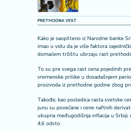
a
č
PRETHODNA VEST
N
e
Kako je saopšteno iz Narodne banke Srb
k
r
imao u vidu da je više faktora zajednič
e
domaćem tržištu ubrzaju rast prethodn
t
n
To su pre svega rast cena pojedinih pr
i
vremenske prilike u dosadašnjem perio
n
e
proizvoda iz prethodne godine zbog pr
P
Takođe, kao posledica rasta svetske cen
e
junu su povećane i cene naftnih derivata
n
ukupna međugodišnja inflacija u Srbiji,
zi
4,6 odsto.
o