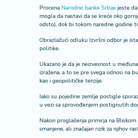
n
i
Procena
Narodne banke Srbije
jeste da
s
mogla da nastavi da se kreće oko gornje
a
odsto), dok bi tokom naredne godine t
n
i
Obrazlažući odluku Izvršni odbor je i
politike.
T
u
ri
Ukazano je da je neizvesnost u međuna
z
izražena, a to se pre svega odnosi na b
a
kao i geopolitičke tenzije.
m
Iako su pojedine zemlje postigle spora
K
u vezi sa sprovođenjem postignutih do
a
ri
j
Nakon proglašenja primirja na Bliskom 
e
smanjene, ali značajan rizik za njihov ras
r