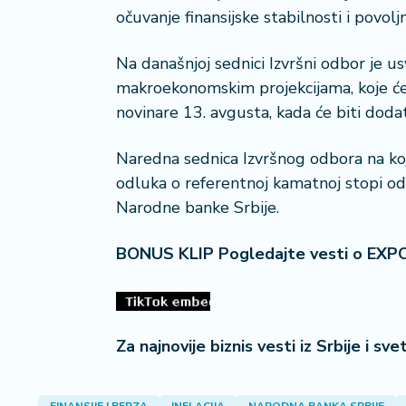
očuvanje finansijske stabilnosti i povol
Na današnjoj sednici Izvršni odbor je usv
makroekonomskim projekcijama, koje će d
novinare 13. avgusta, kada će biti dod
Naredna sednica Izvršnog odbora na koj
odluka o referentnoj kamatnoj stopi o
Narodne banke Srbije.
BONUS KLIP Pogledajte vesti o EXP
Za najnovije biznis vesti iz Srbije i sv