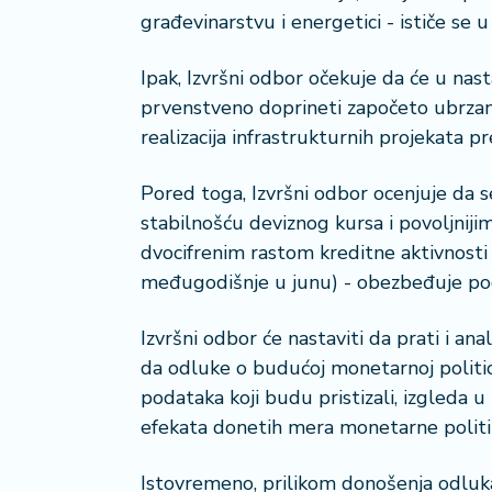
građevinarstvu i energetici - ističe se 
Ipak, Izvršni odbor očekuje da će u na
prvenstveno doprineti započeto ubrzanje
realizacija infrastrukturnih projekata
Pored toga, Izvršni odbor ocenjuje da
stabilnošću deviznog kursa i povoljnijim
dvocifrenim rastom kreditne aktivnosti
međugodišnje u junu) - obezbeđuje po
Izvršni odbor će nastaviti da prati i 
da odluke o budućoj monetarnoj politic
podataka koji budu pristizali, izgleda u k
efekata donetih mera monetarne politi
Istovremeno, prilikom donošenja odluka