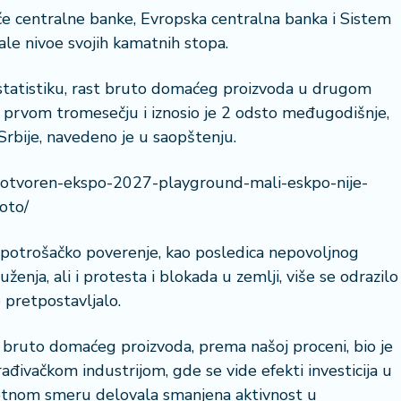
će centralne banke, Evropska centralna banka i Sistem
ale nivoe svojih kamatnih stopa.
tatistiku, rast bruto domaćeg proizvoda u drugom
 prvom tromesečju i iznosio je 2 odsto međugodišnje,
34 °
Srbije, navedeno je u saopštenju.
Lozni
o-otvoren-ekspo-2027-playground-mali-eskpo-nije-
oto/
i potrošačko poverenje, kao posledica nepovoljnog
nja, ali i protesta i blokada u zemlji, više se odrazilo
 pretpostavljalo.
 bruto domaćeg proizvoda, prema našoj proceni, bio je
đivačkom industrijom, gde se vide efekti investicija u
rotnom smeru delovala smanjena aktivnost u