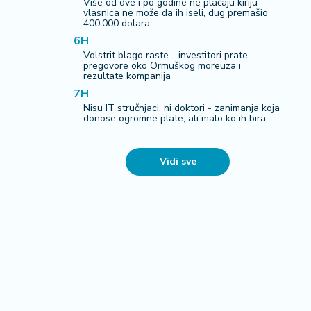
Više od dve i po godine ne plaćaju kiriju -
vlasnica ne može da ih iseli, dug premašio
400.000 dolara
6H
Volstrit blago raste - investitori prate
pregovore oko Ormuškog moreuza i
rezultate kompanija
7H
Nisu IT stručnjaci, ni doktori - zanimanja koja
donose ogromne plate, ali malo ko ih bira
Vidi sve