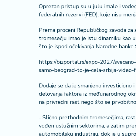
a
Oprezan pristup su u julu imale i vode
federalnih rezervi (FED), koje nisu menj
Prema proceni Republičkog zavoda za s
tromesečju imao je istu dinamiku kao u
što je ispod očekivanja Narodne banke 
https://bizportal.rs/expo-2027/svecan
samo-beograd-to-je-cela-srbija-video-f
Dodaje se da je smanjeno investiciono 
delovanja faktora iz međunarodnog okruže
na privredni rast nego što se prvobitno
- Slično prethodnim tromesečjima, rast
vođen uslužnim sektorima, a zatim prera
automobilsku industriju, dok je u sup