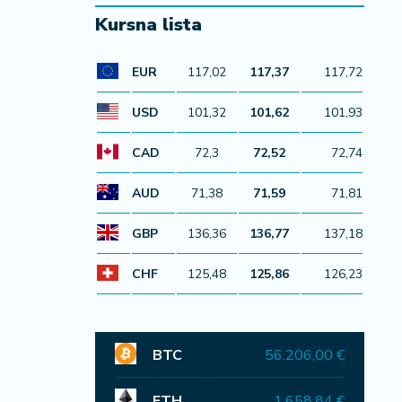
Kursna lista
EUR
117,02
117,37
117,72
USD
101,32
101,62
101,93
CAD
72,3
72,52
72,74
AUD
71,38
71,59
71,81
GBP
136,36
136,77
137,18
CHF
125,48
125,86
126,23
BTC
56.206,00 €
ETH
1.658,84 €