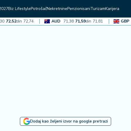
2027
Biz Lifestyle
Potrošač
Nekretnine
Penzionisani
Turizam
Karijera
2,52
din
72,74
AUD
71,38
71,59
din
71,81
GBP
136
Dodaj kao željeni izvor na google pretrazi