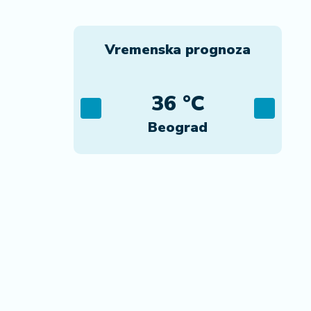
Vremenska prognoza
C
36 °C
ca
Beograd