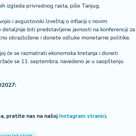
jnih izgleda privrednog rasta, piše Tanjug.
ojio i avgustovski Izveštaj o inflaciji s novim
etaljnije biti predstavljene javnosti na konferenciji za
atno obrazložene i donete odluke monetarne politike.
oj će se razmatrati ekonomska kretanja i doneti
držaće se 11. septembra, navedeno je u saopštenju
O2027:
eta, pratite nas na našoj
Instagram stranici
.