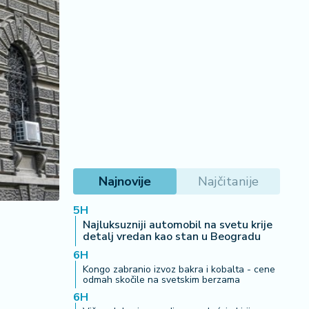
Najnovije
Najčitanije
5H
Najluksuzniji automobil na svetu krije
detalj vredan kao stan u Beogradu
6H
Kongo zabranio izvoz bakra i kobalta - cene
odmah skočile na svetskim berzama
6H