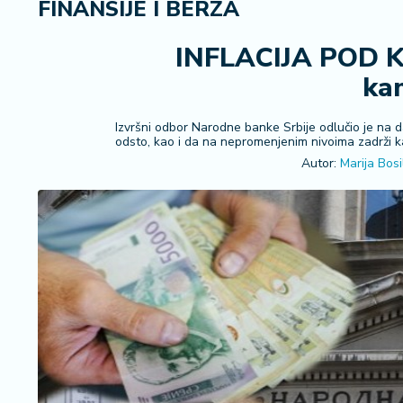
FINANSIJE I BERZA
i
n
a
INFLACIJA POD 
n
ka
s
ij
e
Izvršni odbor Narodne banke Srbije odlučio je na 
odsto, kao i da na nepromenjenim nivoima zadrži ka
i
Autor:
Marija Bosil
B
e
r
z
a
E
x
p
o
2
0