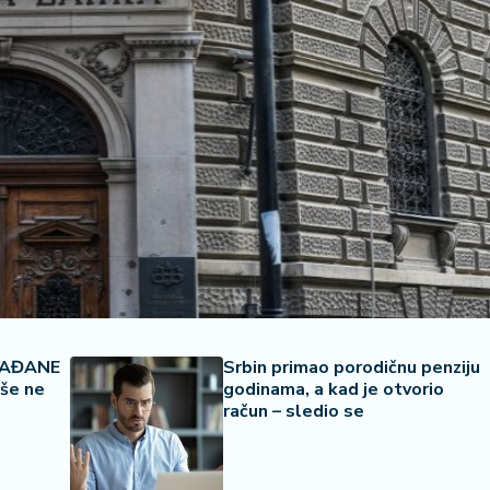
RAĐANE
Srbin primao porodičnu penziju
iše ne
godinama, a kad je otvorio
račun – sledio se