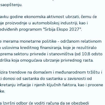
u saopštenju.
stavku godine ekonomska aktivnost ubrzati, čemu će
 proizvodnje u automobilskoj industriji, kao i
 predviđenih programom "Srbija Ekspo 2027".
 se merama monetarne politike - održanom relativnom
 uslovima kreditnog finansiranja, koje je rezultiralo
 prema sektoru privrede i stanovništva (od 10,8 odsto
drška koja omogućava ubrzanje privrednog rasta.
analizira trendove na domaćem i međunarodnom tržištu i
i donosi od sastanka do sastanka u zavisnosti od
retanju inflacije i njenih ključnih faktora, kao i procene
ke.
 Izvršni odbor će voditi računa da se obezbedi