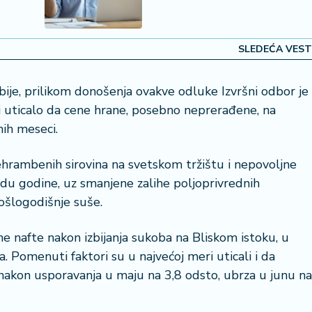
SLEDEĆA VEST
ije, prilikom donošenja ovakve odluke Izvršni odbor je
ki uticalo da cene hrane, posebno neprerađene, na
ih meseci.
ehrambenih sirovina na svetskom tržištu i nepovoljne
du godine, uz smanjene zalihe poljoprivrednih
ošlogodišnje suše.
e nafte nakon izbijanja sukoba na Bliskom istoku, u
. Pomenuti faktori su u najvećoj meri uticali i da
 nakon usporavanja u maju na 3,8 odsto, ubrza u junu na