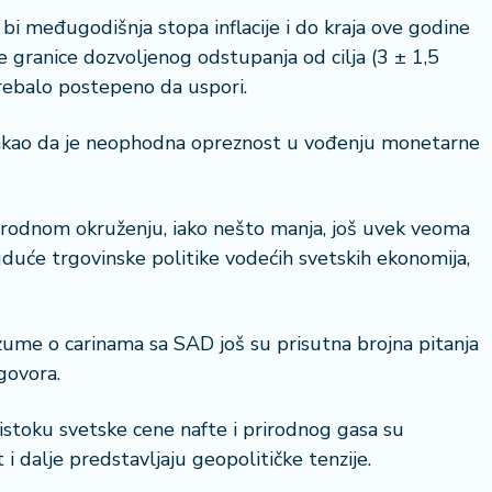
 bi međugodišnja stopa inflacije i do kraja ove godine
 granice dozvoljenog odstupanja od cilja (3 ± 1,5
rebalo postepeno da uspori.
stakao da je neophodna opreznost u vođenju monetarne
rodnom okruženju, iako nešto manja, još uvek veoma
uduće trgovinske politike vodećih svetskih ekonomija,
zume o carinama sa SAD još su prisutna brojna pitanja
govora.
istoku svetske cene nafte i prirodnog gasa su
t i dalje predstavljaju geopolitičke tenzije.