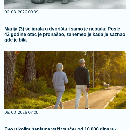
06. 08. 2026 09:39
Marija (3) se igrala u dvorištu i samo je nestala: Posle
42 godine otac je pronašao, zanemeo je kada je saznao
gde je bila
06. 08. 2026 07:08
Evo u kojim banjama važi vaučer od 10.000 dinara -