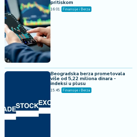
pritiskom
16:01
Finansije i Berza
Beogradska berza prometovala
više od 5,22 miliona dinara -
indeksi u plusu
15:45
Finansije i Berza