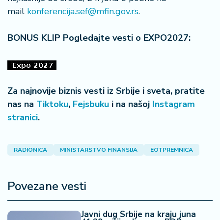
a
mail
konferencija.sef@mfin.gov.rs
.
BONUS KLIP Pogledajte vesti o EXPO2027:
Za najnovije biznis vesti iz Srbije i sveta, pratite
nas na
Tiktoku
,
Fejsbuku
i na našoj
Instagram
stranici
.
RADIONICA
MINISTARSTVO FINANSIJA
EOTPREMNICA
Povezane vesti
Javni dug Srbije na kraju juna