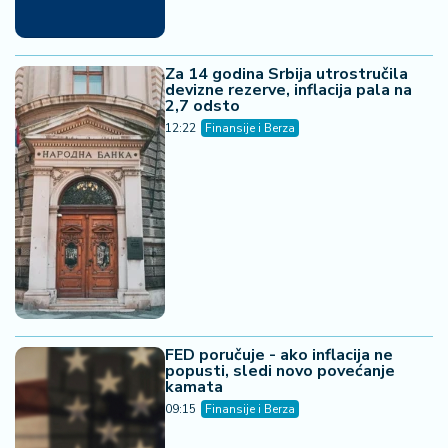
Za 14 godina Srbija utrostručila
devizne rezerve, inflacija pala na
2,7 odsto
12:22
Finansije i Berza
FED poručuje - ako inflacija ne
popusti, sledi novo povećanje
kamata
09:15
Finansije i Berza