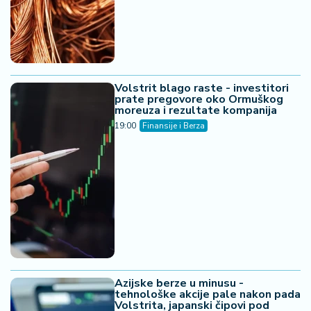
Volstrit blago raste - investitori
prate pregovore oko Ormuškog
moreuza i rezultate kompanija
19:00
Finansije i Berza
Azijske berze u minusu -
tehnološke akcije pale nakon pada
Volstrita, japanski čipovi pod