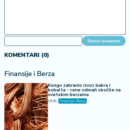
Ostavi komentar
KOMENTARI (0)
Finansije i Berza
Kongo zabranio izvoz bakra i
kobalta - cene odmah skočile na
svetskim berzama
19:41
Finansije i Berza