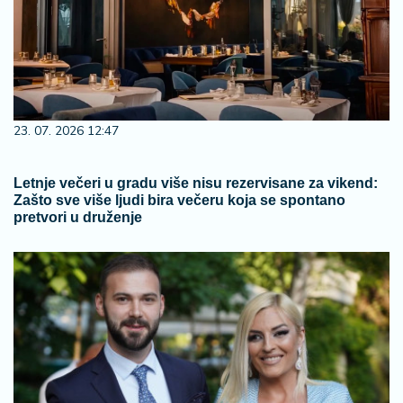
23. 07. 2026 12:47
Letnje večeri u gradu više nisu rezervisane za vikend:
Zašto sve više ljudi bira večeru koja se spontano
pretvori u druženje