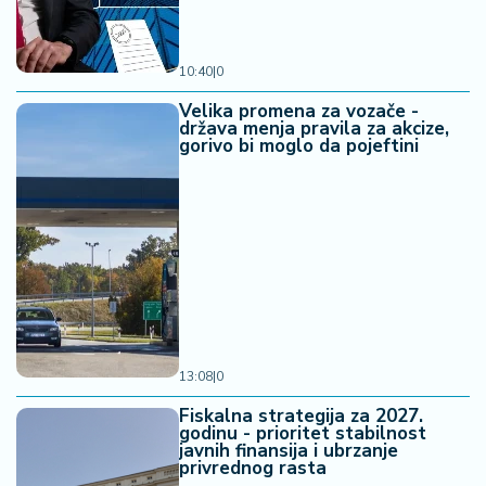
10:40
|
0
Velika promena za vozače -
država menja pravila za akcize,
gorivo bi moglo da pojeftini
13:08
|
0
Fiskalna strategija za 2027.
godinu - prioritet stabilnost
javnih finansija i ubrzanje
privrednog rasta