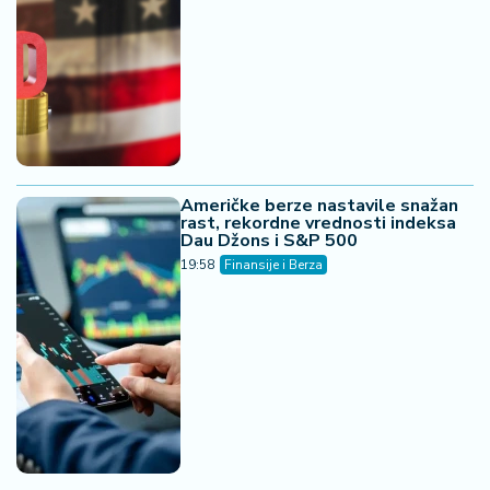
Američke berze nastavile snažan
rast, rekordne vrednosti indeksa
Dau Džons i S&P 500
19:58
Finansije i Berza