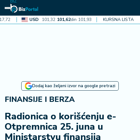
BIZ
USD
101,32
101,62
din
101,93
CAD
KURSNA LISTA
72,30
72,52
din
72
N
aj
n
o
vi
je
B
Dodaj kao željeni izvor na google pretrazi
iz
i
FINANSIJE I BERZA
n
f
Radionica o korišćenju e-
o
Otpremnica 25. juna u
Ministarstvu finansija