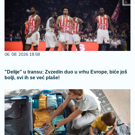
06. 08. 2026 18:58
"Delije" u transu: Zvzedin duo u vrhu Evrope, biće još
bolji, svi ih se već plaše!