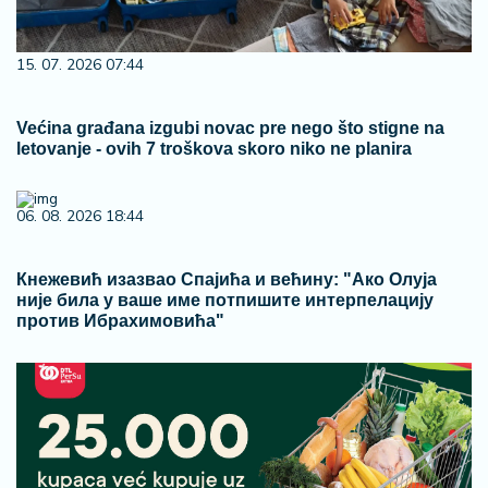
15. 07. 2026 07:44
Većina građana izgubi novac pre nego što stigne na
letovanje - ovih 7 troškova skoro niko ne planira
06. 08. 2026 18:44
Кнежевић изазвао Спајића и већину: "Ако Олуја
није била у ваше име потпишите интерпелацију
против Ибрахимовића"