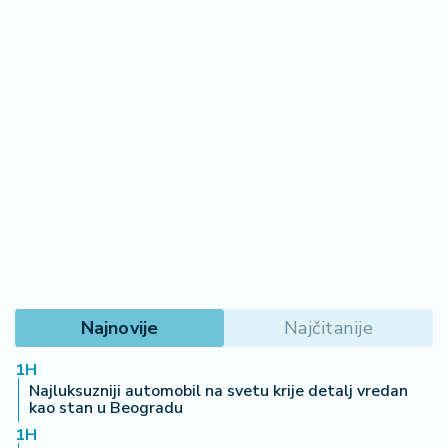
Najnovije
Najčitanije
1H
Najluksuzniji automobil na svetu krije detalj vredan
kao stan u Beogradu
1H