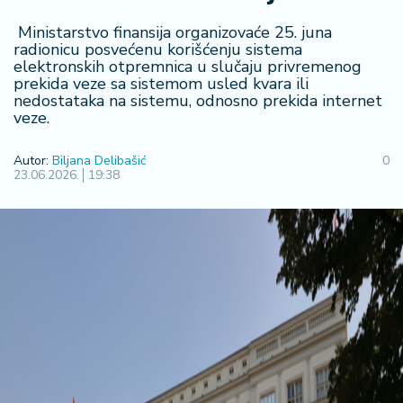
F
i
Ministarstvo finansija organizovaće 25. juna
n
radionicu posvećenu korišćenju sistema
a
elektronskih otpremnica u slučaju privremenog
n
prekida veze sa sistemom usled kvara ili
s
nedostataka na sistemu, odnosno prekida internet
ij
veze.
e
i
Autor:
Biljana Delibašić
0
B
23.06.2026.
19:38
e
r
z
a
E
x
p
o
2
0