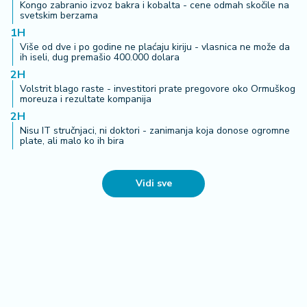
Kongo zabranio izvoz bakra i kobalta - cene odmah skočile na
svetskim berzama
1H
Više od dve i po godine ne plaćaju kiriju - vlasnica ne može da
ih iseli, dug premašio 400.000 dolara
2H
Volstrit blago raste - investitori prate pregovore oko Ormuškog
moreuza i rezultate kompanija
2H
Nisu IT stručnjaci, ni doktori - zanimanja koja donose ogromne
plate, ali malo ko ih bira
Vidi sve