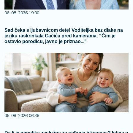
06. 08. 2026 19:00
Sad čeka s ljubavnicom dete! Voditeljka bez dlake na
jeziku raskrinkala Gačića pred kamerama: "Čim je
ostavio porodicu, javno je priznao..."
06. 08. 2026 06:38
Da li je genetika zaslužna za rađanje blizanaca? Istina o