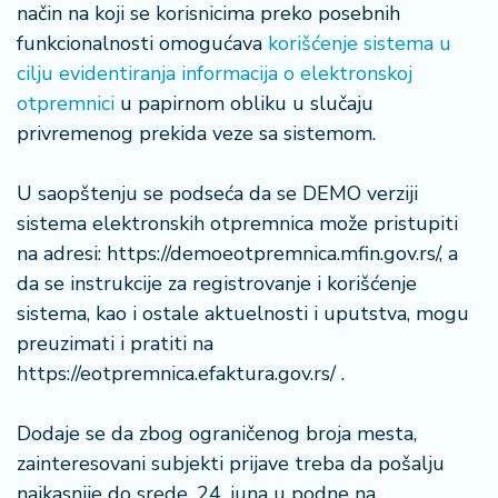
n
način na koji se korisnicima preko posebnih
i
funkcionalnosti omogućava
korišćenje sistema u
s
cilju evidentiranja informacija o elektronskoj
a
otpremnici
u papirnom obliku u slučaju
n
i
privremenog prekida veze sa sistemom.
T
U saopštenju se podseća da se DEMO verziji
u
sistema elektronskih otpremnica može pristupiti
ri
na adresi: https://demoeotpremnica.mfin.gov.rs/, a
z
da se instrukcije za registrovanje i korišćenje
a
m
sistema, kao i ostale aktuelnosti i uputstva, mogu
preuzimati i pratiti na
K
https://eotpremnica.efaktura.gov.rs/ .
a
ri
Dodaje se da zbog ograničenog broja mesta,
j
zainteresovani subjekti prijave treba da pošalju
e
r
najkasnije do srede, 24. juna u podne na