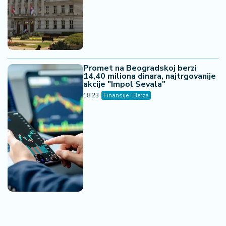
Promet na Beogradskoj berzi
14,40 miliona dinara, najtrgovanije
akcije "Impol Sevala"
18:23
Finansije i Berza