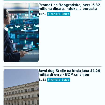
Promet na Beogradskoj berzi 6,32
miliona dinara, indeksi u porastu
18:41
Finansije i Berza
Javni dug Srbije na kraju juna 41,29
milijardi evra - BDP smanjen
11:12
Finansije i Berza