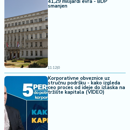
41,29 milijardi evra - BDP
smanjen
11:12
|
0
Korporativne obveznice uz
stručnu podršku - kako izgleda
ceo proces od ideje do izlaska na
tržište kapitala (VIDEO)