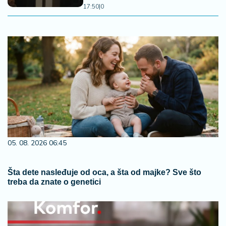
17:50
|
0
05. 08. 2026 06:45
Šta dete nasleđuje od oca, a šta od majke? Sve što
treba da znate o genetici