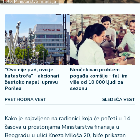
š
Foto: Ministarstvo finansija
a
č
N
e
k
r
e
t
"Ovo nije pad, ovo je
Neočekivan problem
n
katastrofa" - akcionari
pogađa komšije - fali im
i
žestoko napali upravu
više od 10.000 ljudi za
n
Poršea
sezonu
e
PRETHODNA VEST
SLEDEĆA VEST
P
e
Kako je najavljeno na radionici, koja će početi u 14
n
časova u prostorijama Ministarstva finansija u
zi
Beogradu u ulici Kneza Miloša 20, biće prikazan
o