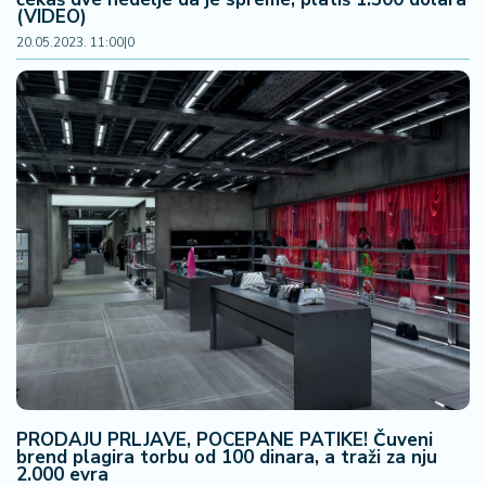
n
(VIDEO)
i
20.05.2023. 11:00
|
0
s
a
n
i
T
u
ri
z
a
m
K
a
ri
j
PRODAJU PRLJAVE, POCEPANE PATIKE! Čuveni
e
brend plagira torbu od 100 dinara, a traži za nju
2.000 evra
r