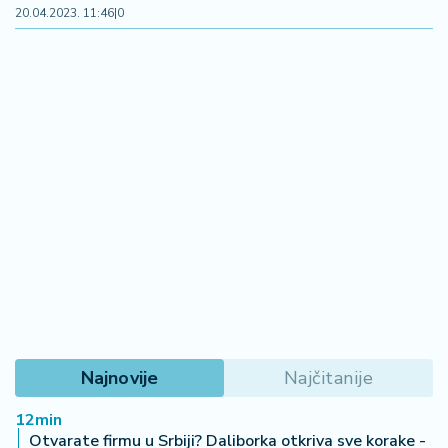
a
20.04.2023. 11:46
|
0
Najnovije
Najčitanije
12min
Otvarate firmu u Srbiji? Daliborka otkriva sve korake -