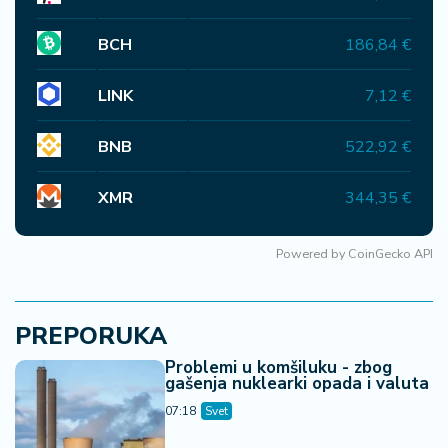
BCH
186,84 €
LINK
7,12 €
BNB
522,92 €
XMR
344,35 €
Powered by
CoinGecko API
PREPORUKA
Problemi u komšiluku - zbog
gašenja nuklearki opada i valuta
07:18
Svet