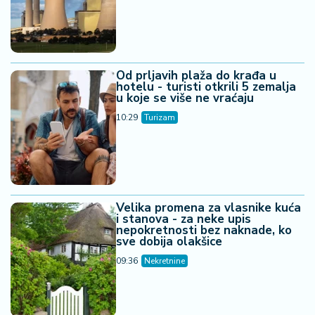
Od prljavih plaža do krađa u
hotelu - turisti otkrili 5 zemalja
u koje se više ne vraćaju
10:29
Turizam
Velika promena za vlasnike kuća
i stanova - za neke upis
nepokretnosti bez naknade, ko
sve dobija olakšice
09:36
Nekretnine