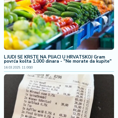
F
i
n
a
n
si
j
e
i
B
LJUDI SE KRSTE NA PIJACI U HRVATSKOJ Gram
e
povrća košta 1.000 dinara - "Ne morate da kupite"
r
16.03.2025. 11:00
|
0
z
a
E
x
p
o
2
0