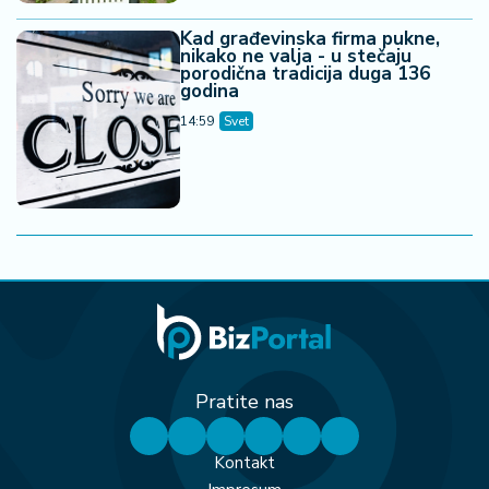
Kad građevinska firma pukne,
nikako ne valja - u stečaju
porodična tradicija duga 136
godina
14:59
Svet
Pratite nas
Kontakt