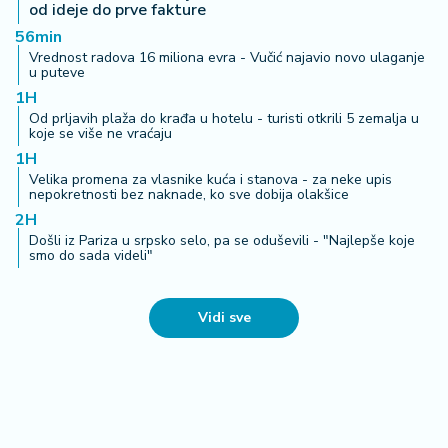
od ideje do prve fakture
56min
Vrednost radova 16 miliona evra - Vučić najavio novo ulaganje
u puteve
1H
Od prljavih plaža do krađa u hotelu - turisti otkrili 5 zemalja u
koje se više ne vraćaju
1H
Velika promena za vlasnike kuća i stanova - za neke upis
nepokretnosti bez naknade, ko sve dobija olakšice
2H
Došli iz Pariza u srpsko selo, pa se oduševili - "Najlepše koje
smo do sada videli"
Vidi sve