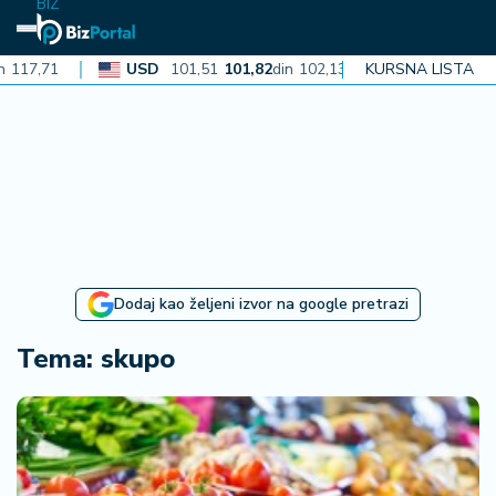
BIZ
17,71
USD
101,51
101,82
din
102,13
KURSNA LISTA
CAD
72,40
72
N
aj
n
o
vi
je
B
Dodaj kao željeni izvor na google pretrazi
iz
i
Tema: skupo
n
f
o