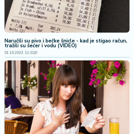
2
7
B
iz
Naručili su pivo i bečke šnicle - kad je stigao račun,
L
tražili su šećer i vodu (VIDEO)
if
01.10.2023. 11:31
|
0
e
s
t
y
l
e
P
o
t
r
o