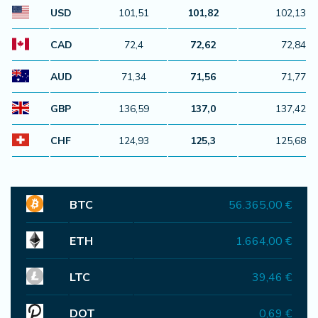
USD
101,51
101,82
102,13
CAD
72,4
72,62
72,84
AUD
71,34
71,56
71,77
GBP
136,59
137,0
137,42
CHF
124,93
125,3
125,68
BTC
56.365,00 €
ETH
1.664,00 €
LTC
39,46 €
DOT
0,69 €