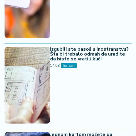
Izgubili ste pasoš u inostranstvu?
Šta bi trebalo odmah da uradite
da biste se vratili kući
14:08
Turizam
Jednom kartom možete da