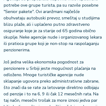
potrebe ove grupe turista, pa su razvile posebne
"Senior pakete". Ovi aranžmani najčešće
obuhvataju autobuski prevoz, smeštaj u studijima
blizu plaže, ali i uplaćeno putno zdravstveno
osiguranje koje je za starije od 65 godina obično
skuplje. Neke agencije nude i organizovanog lekara
ili pratioca grupe koji je non-stop na raspolaganju
penzionerima.
Još jedna velika ekonomska pogodnost za
penzionere u Srbiji jeste mogućnost plaćanja na
odloženo. Mnoge turističke agencije nude
sklapanje ugovora preko administrativne zabrane,
što znači da se rate za letovanje direktno odbijaju
od penzije i to na 6, 9 ili čak 12 mesečnih rata. Na
taj način, mesečni trošak za more iznosi jedva par