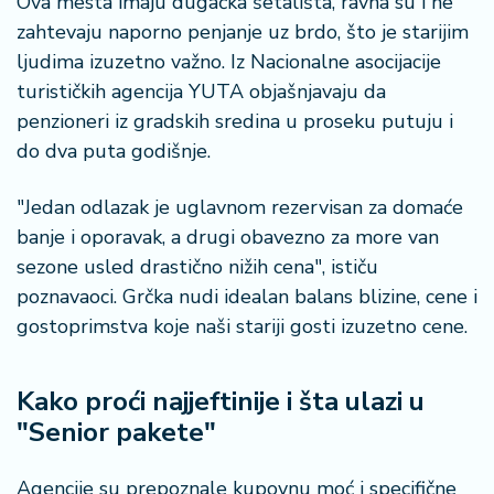
Ova mesta imaju dugačka šetališta, ravna su i ne
zahtevaju naporno penjanje uz brdo, što je starijim
ljudima izuzetno važno. Iz Nacionalne asocijacije
turističkih agencija YUTA objašnjavaju da
penzioneri iz gradskih sredina u proseku putuju i
do dva puta godišnje.
"Jedan odlazak je uglavnom rezervisan za domaće
banje i oporavak, a drugi obavezno za more van
sezone usled drastično nižih cena", ističu
poznavaoci. Grčka nudi idealan balans blizine, cene i
gostoprimstva koje naši stariji gosti izuzetno cene.
Kako proći najjeftinije i šta ulazi u
"Senior pakete"
Agencije su prepoznale kupovnu moć i specifične