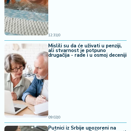
12:31
|
0
Mislili su da će uživati u penziji,
ali stvarnost je potpuno
drugačija - rade i u osmoj deceniji
09:02
|
0
Putnici iz Srbije upozoreni na