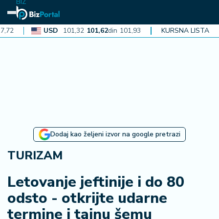
BIZ
USD
101,32
101,62
din
101,93
CAD
KURSNA LISTA
72,30
72,52
din
N
aj
n
o
vi
je
B
Dodaj kao željeni izvor na google pretrazi
iz
i
TURIZAM
n
f
Letovanje jeftinije i do 80
o
odsto - otkrijte udarne
termine i tajnu šemu