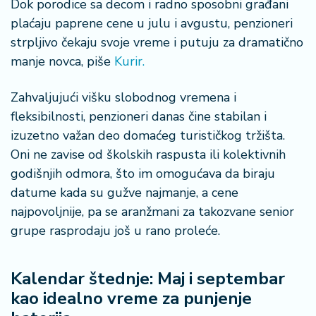
Dok porodice sa decom i radno sposobni građani
n
i
plaćaju paprene cene u julu i avgustu, penzioneri
s
strpljivo čekaju svoje vreme i putuju za dramatično
a
manje novca, piše
Kurir.
n
i
Zahvaljujući višku slobodnog vremena i
fleksibilnosti, penzioneri danas čine stabilan i
T
izuzetno važan deo domaćeg turističkog tržišta.
u
ri
Oni ne zavise od školskih raspusta ili kolektivnih
z
godišnjih odmora, što im omogućava da biraju
a
datume kada su gužve najmanje, a cene
m
najpovoljnije, pa se aranžmani za takozvane senior
grupe rasprodaju još u rano proleće.
K
a
ri
Kalendar štednje: Maj i septembar
j
kao idealno vreme za punjenje
e
r