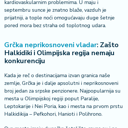
kardiovaskularnim problemima. U maju i
septembru sunce je znatno blaže, vazduh je
prijatniji, a tople noći omogućavaju duge šetnje
pored mora bez straha od toplotnog udara.
Grčka neprikosnoveni vladar
: Zašto
Halkidiki i Olimpijska regija nemaju
konkurenciju
Kada je reč o destinacijama izvan granica naše
zemlje, Grčka je i dalje apsolutni i neprikosnoveni
broj jedan za srpske penzionere. Najpopularnija su
mesta u Olimpijskoj regiji poput Paralije,
Leptokarije i Nei Poria, kao i mesta na prvom prstu
Halkidikija – Pefkohori, Hanioti i Polihrono.