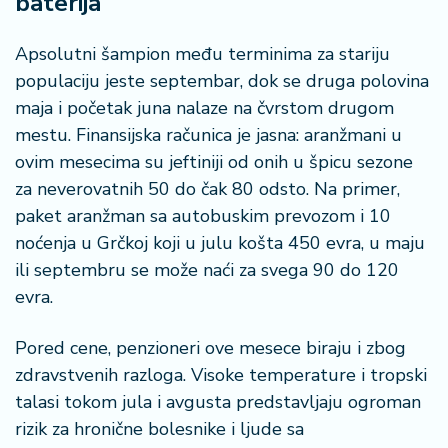
baterija
a
Apsolutni šampion među terminima za stariju
populaciju jeste septembar, dok se druga polovina
maja i početak juna nalaze na čvrstom drugom
mestu. Finansijska računica je jasna: aranžmani u
ovim mesecima su jeftiniji od onih u špicu sezone
za neverovatnih 50 do čak 80 odsto. Na primer,
paket aranžman sa autobuskim prevozom i 10
noćenja u Grčkoj koji u julu košta 450 evra, u maju
ili septembru se može naći za svega 90 do 120
evra.
Pored cene, penzioneri ove mesece biraju i zbog
zdravstvenih razloga. Visoke temperature i tropski
talasi tokom jula i avgusta predstavljaju ogroman
rizik za hronične bolesnike i ljude sa