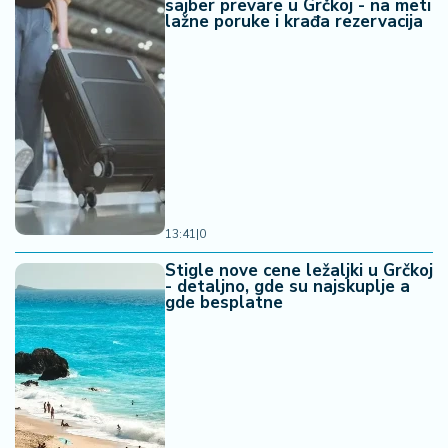
sajber prevare u Grčkoj - na meti
lažne poruke i krađa rezervacija
13:41
|
0
Stigle nove cene ležaljki u Grčkoj
- detaljno, gde su najskuplje a
gde besplatne