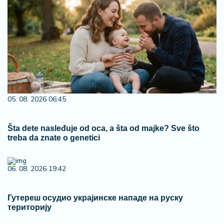
05. 08. 2026 06:45
Šta dete nasleđuje od oca, a šta od majke? Sve što
treba da znate o genetici
06. 08. 2026 19:42
Гутереш осудио украјинске нападе на руску
територију