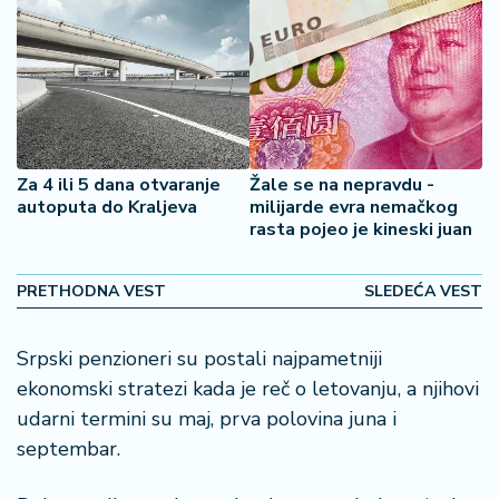
š
a
č
N
e
k
r
Za 4 ili 5 dana otvaranje
Žale se na nepravdu -
e
autoputa do Kraljeva
milijarde evra nemačkog
rasta pojeo je kineski juan
t
n
i
PRETHODNA VEST
SLEDEĆA VEST
n
e
Srpski penzioneri su postali najpametniji
P
ekonomski stratezi kada je reč o letovanju, a njihovi
e
udarni termini su maj, prva polovina juna i
n
septembar.
zi
o