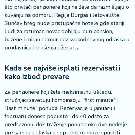
što privlači penzionere koji ne žele da razmišljaju o
kuvanju na odmoru. Regija Burgas i letovalište
Sunčev breg nude pristupačne hotele gde stariji
ljudi za razuman novac dobijaju pun pansion,
bazene i miran odmor bez svakodnevnog odlaska u
prodavnicu i trošenja džeparca.
Kada se najviše isplati rezervisati i
kako izbeći prevare
Za penzionere koji žele maksimalnu uštedu,
stručnjaci savetuju kombinaciju "first minute" i
"last minute" ponuda. Rezervacije u januaru i
februaru donose popuste i do 40 odsto za
predsezonu, dok traženje ponuda oko dve nedelje
pre samog polaska u septembru može spustiti