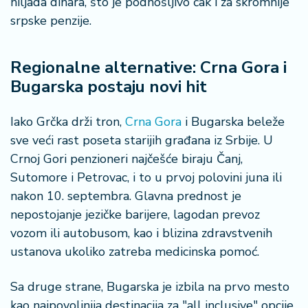
hiljada dinara, što je podnošljivo čak i za skromnije
srpske penzije.
Regionalne alternative: Crna Gora i
Bugarska postaju novi hit
Iako Grčka drži tron,
Crna Gora
i Bugarska beleže
sve veći rast poseta starijih građana iz Srbije. U
Crnoj Gori penzioneri najčešće biraju Čanj,
Sutomore i Petrovac, i to u prvoj polovini juna ili
nakon 10. septembra. Glavna prednost je
nepostojanje jezičke barijere, lagodan prevoz
vozom ili autobusom, kao i blizina zdravstvenih
ustanova ukoliko zatreba medicinska pomoć.
Sa druge strane, Bugarska je izbila na prvo mesto
kao najpovoljnija destinacija za "all inclusive" opcije,