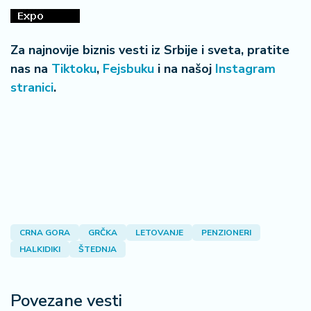
Za najnovije biznis vesti iz Srbije i sveta, pratite
nas na
Tiktoku
,
Fejsbuku
i na našoj
Instagram
stranici
.
CRNA GORA
GRČKA
LETOVANJE
PENZIONERI
HALKIDIKI
ŠTEDNJA
Povezane vesti