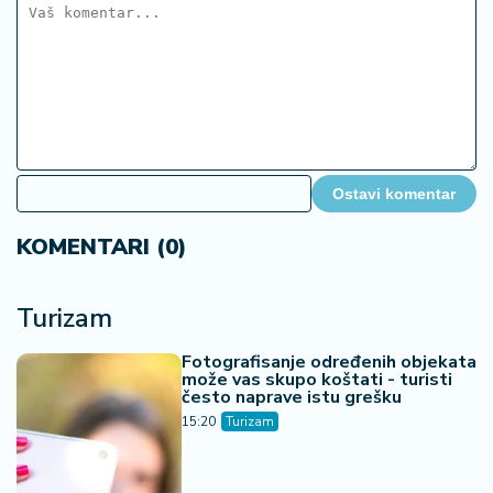
Ostavi komentar
KOMENTARI (0)
Turizam
Fotografisanje određenih objekata
može vas skupo koštati - turisti
često naprave istu grešku
15:20
Turizam