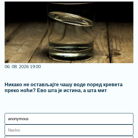
06. 08. 2026 19:00
Никако не остављајте чашу воде поред кревета
преко ноћи? Ево шта је истина, а шта мит