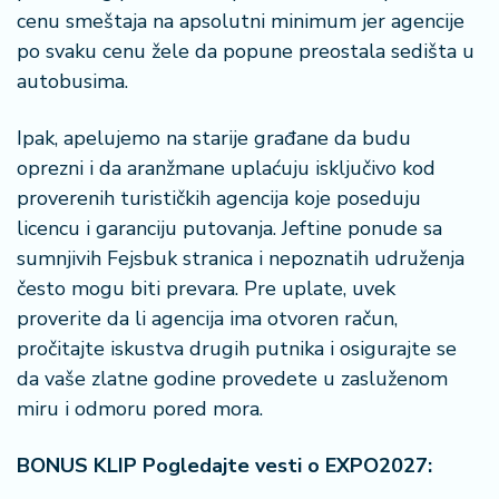
cenu smeštaja na apsolutni minimum jer agencije
po svaku cenu žele da popune preostala sedišta u
autobusima.
Ipak, apelujemo na starije građane da budu
oprezni i da aranžmane uplaćuju isključivo kod
proverenih turističkih agencija koje poseduju
licencu i garanciju putovanja. Jeftine ponude sa
sumnjivih Fejsbuk stranica i nepoznatih udruženja
često mogu biti prevara. Pre uplate, uvek
proverite da li agencija ima otvoren račun,
pročitajte iskustva drugih putnika i osigurajte se
da vaše zlatne godine provedete u zasluženom
miru i odmoru pored mora.
BONUS KLIP Pogledajte vesti o EXPO2027: