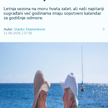
F
i
Letnja sezona na moru hvata zalet, ali naši najstariji
n
sugrađani već godinama imaju sopstveni kalendar
a
za godišnje odmore.
n
si
Autor:
Stanko Stamenković
0
j
21.06.2026.
07:56
e
i
B
e
r
z
a
E
x
p
o
2
0