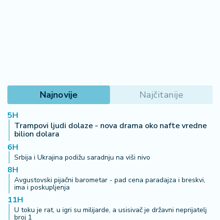
Najnovije
Najčitanije
5H
Trampovi ljudi dolaze - nova drama oko nafte vredne
bilion dolara
6H
Srbija i Ukrajina podižu saradnju na viši nivo
8H
Avgustovski pijačni barometar - pad cena paradajza i breskvi,
ima i poskupljenja
11H
U toku je rat, u igri su milijarde, a usisivač je državni neprijatelj
broj 1