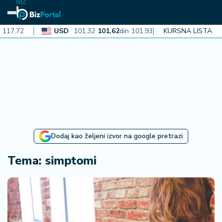
BIZ
7,72
USD
101,32
101,62
din
101,93
KURSNA LISTA
CAD
72,30
72
N
aj
n
o
vi
je
B
Dodaj kao željeni izvor na google pretrazi
iz
i
Tema: simptomi
n
f
o