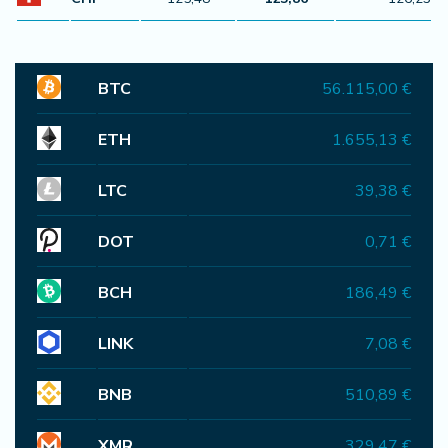
BTC
56.115,00 €
ETH
1.655,13 €
LTC
39,38 €
DOT
0,71 €
BCH
186,49 €
LINK
7,08 €
BNB
510,89 €
XMR
329,47 €