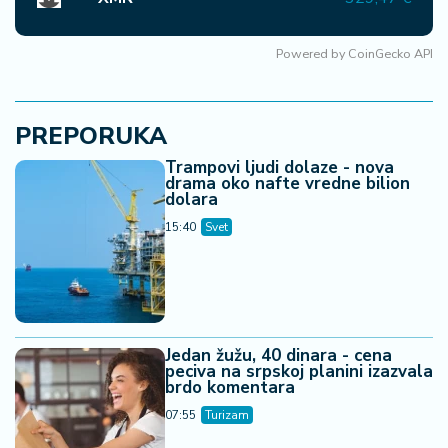
Powered by
CoinGecko API
PREPORUKA
Trampovi ljudi dolaze - nova
drama oko nafte vredne bilion
dolara
15:40
Svet
Jedan žužu, 40 dinara - cena
peciva na srpskoj planini izazvala
brdo komentara
07:55
Turizam