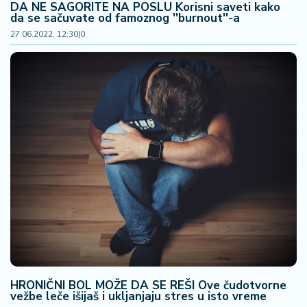
n
DA NE SAGORITE NA POSLU Korisni saveti kako
da se sačuvate od famoznog ''burnout''-a
i
27.06.2022. 12:30
|
0
s
a
n
i
T
u
ri
z
a
m
K
a
ri
j
HRONIČNI BOL MOŽE DA SE REŠI Ove čudotvorne
e
vežbe leče išijaš i ukljanjaju stres u isto vreme
r