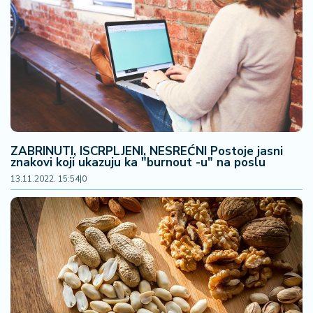
F
i
n
a
n
si
j
e
i
B
ZABRINUTI, ISCRPLJENI, NESREĆNI Postoje jasni
e
znakovi koji ukazuju ka "burnout -u" na poslu
r
13.11.2022. 15:54
|
0
z
a
E
x
p
o
2
0