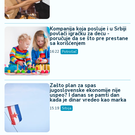
Kompanija koja posluje i u Srbiji
povlači igračku za decu -
poručuje da se što pre prestane
sa korišćenjem
16:22
Potrošač
Zašto plan za spas
jugoslovenske ekonomije nije
uspeo? I danas se pamti dan
kada je dinar vredeo kao marka
15:19
Srbija