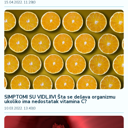
15.04.2022. 11:29
|
0
a
SIMPTOMI SU VIDLJIVI Šta se dešava organizmu
ukoliko ima nedostatak vitamina C?
10.03.2022. 13:43
|
0