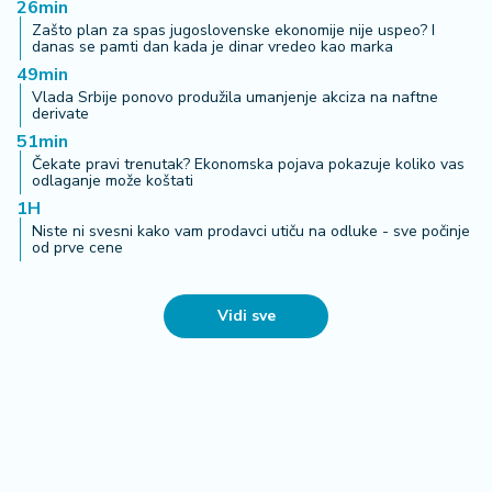
26min
Zašto plan za spas jugoslovenske ekonomije nije uspeo? I
danas se pamti dan kada je dinar vredeo kao marka
49min
Vlada Srbije ponovo produžila umanjenje akciza na naftne
derivate
51min
Čekate pravi trenutak? Ekonomska pojava pokazuje koliko vas
odlaganje može koštati
1H
Niste ni svesni kako vam prodavci utiču na odluke - sve počinje
od prve cene
Vidi sve