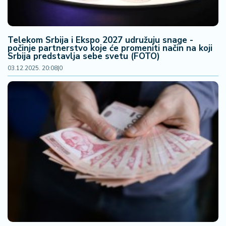
a
Telekom Srbija i Ekspo 2027 udružuju snage -
počinje partnerstvo koje će promeniti način na koji
Srbija predstavlja sebe svetu (FOTO)
03.12.2025. 20:08
|
0