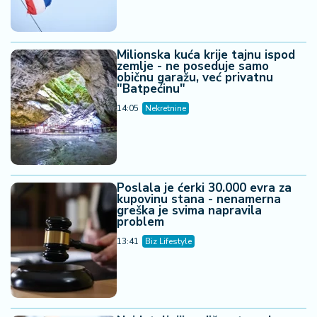
Milionska kuća krije tajnu ispod
zemlje - ne poseduje samo
običnu garažu, već privatnu
"Batpećinu"
14:05
Nekretnine
Poslala je ćerki 30.000 evra za
kupovinu stana - nenamerna
greška je svima napravila
problem
13:41
Biz Lifestyle