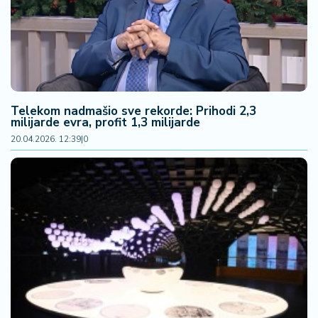
n
i
s
a
n
i
Telekom nadmašio sve rekorde: Prihodi 2,3
T
milijarde evra, profit 1,3 milijarde
u
20.04.2026. 12:39
|
0
ri
z
a
m
K
a
ri
j
e
r