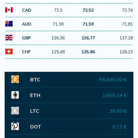
CAD
72,3
72,52
72,74
AUD
71,38
71,59
71,81
GBP
136,36
136,77
137,18
CHF
125,48
125,86
126,23
BTC
55.846,00 €
ETH
1.650,14 €
LTC
39,50 €
DOT
0,71 €