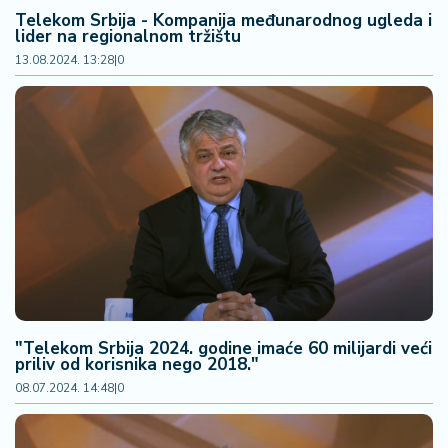
Telekom Srbija - Kompanija međunarodnog ugleda i
lider na regionalnom tržištu
13.08.2024. 13:28
|
0
"Telekom Srbija 2024. godine imaće 60 milijardi veći
priliv od korisnika nego 2018."
08.07.2024. 14:48
|
0