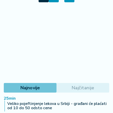
Najnovije
Najčitanije
25min
Veliko pojeftinjenje lekova u Srbiji - građani će plaćati
od 10 do 50 odsto cene