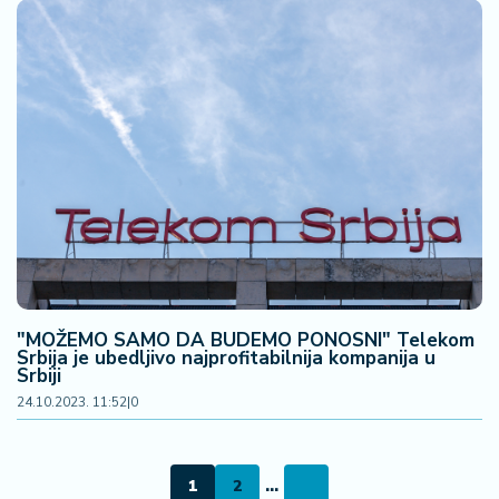
"MOŽEMO SAMO DA BUDEMO PONOSNI" Telekom
Srbija je ubedljivo najprofitabilnija kompanija u
Srbiji
24.10.2023. 11:52
|
0
1
2
...