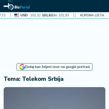
BIZ
USD
101,32
101,62
din
101,93
CAD
KURSNA LISTA
72,30
72,52
din
72
N
aj
n
o
vi
je
B
Dodaj kao željeni izvor na google pretrazi
iz
i
Tema: Telekom Srbija
n
f
o