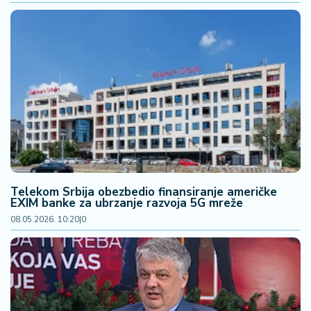
š
a
č
N
e
k
r
e
t
n
i
n
Telekom Srbija obezbedio finansiranje američke
EXIM banke za ubrzanje razvoja 5G mreže
e
08.05.2026. 10:20
|
0
P
e
n
zi
o