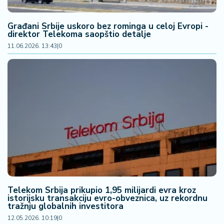
2
7
Građani Srbije uskoro bez rominga u celoj Evropi -
direktor Telekoma saopštio detalje
B
11.06.2026. 13:43
|
0
iz
L
if
e
s
t
y
l
e
P
o
Telekom Srbija prikupio 1,95 milijardi evra kroz
t
istorijsku transakciju evro-obveznica, uz rekordnu
r
tražnju globalnih investitora
o
12.05.2026. 10:19
|
0