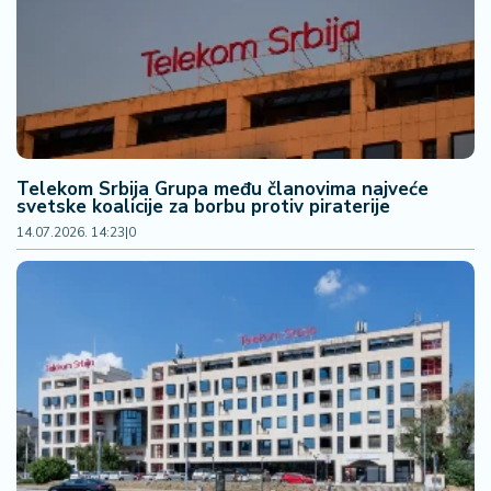
F
i
n
a
n
si
j
e
Telekom Srbija Grupa među članovima najveće
i
svetske koalicije za borbu protiv piraterije
B
14.07.2026. 14:23
|
0
e
r
z
a
E
x
p
o
2
0