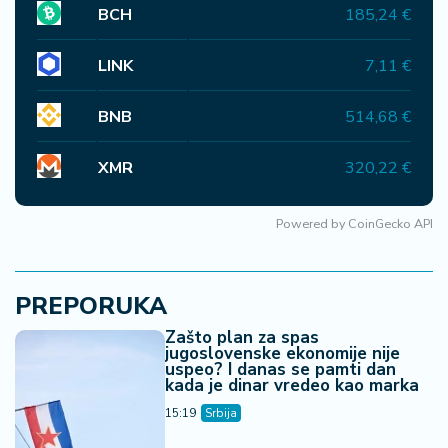
BCH
185,24 €
LINK
7,11 €
BNB
514,68 €
XMR
320,22 €
Powered by
CoinGecko API
PREPORUKA
Zašto plan za spas
jugoslovenske ekonomije nije
uspeo? I danas se pamti dan
kada je dinar vredeo kao marka
15:19
Srbija