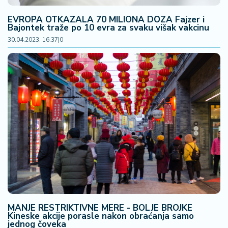
š
a
EVROPA OTKAZALA 70 MILIONA DOZA Fajzer i
č
Bajontek traže po 10 evra za svaku višak vakcinu
30.04.2023. 16:37
|
0
N
e
k
r
e
t
n
i
n
e
P
e
n
MANJE RESTRIKTIVNE MERE - BOLJE BROJKE
zi
Kineske akcije porasle nakon obraćanja samo
o
jednog čoveka