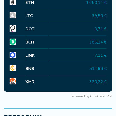
ETH
1.650,14 €
LTC
39,50 €
DOT
0,71 €
BCH
185,24 €
LINK
7,11 €
BNB
514,68 €
XMR
320,22 €
Powered by
CoinGecko API