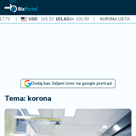
BIZ
USD
101,32
101,62
din
101,93
CAD
KURSNA LISTA
72,30
72,52
din
N
aj
n
o
vi
je
B
Dodaj kao željeni izvor na google pretrazi
iz
i
Tema: korona
n
f
o