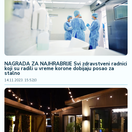
F
i
n
a
n
si
j
e
i
B
NAGRADA ZA NAJHRABRIJE Svi zdravstveni radnici
e
koji su radili u vreme korone dobijaju posao za
r
stalno
z
14.11.2023. 15:52
|
0
a
E
x
p
o
2
0