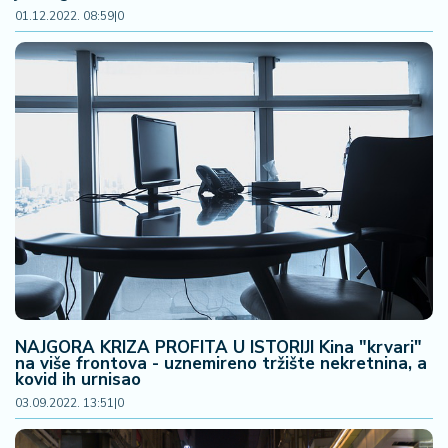
n
01.12.2022. 08:59
|
0
i
s
a
n
i
T
u
ri
z
a
m
K
NAJGORA KRIZA PROFITA U ISTORIJI Kina "krvari"
a
na više frontova - uznemireno tržište nekretnina, a
ri
kovid ih urnisao
j
03.09.2022. 13:51
|
0
e
r