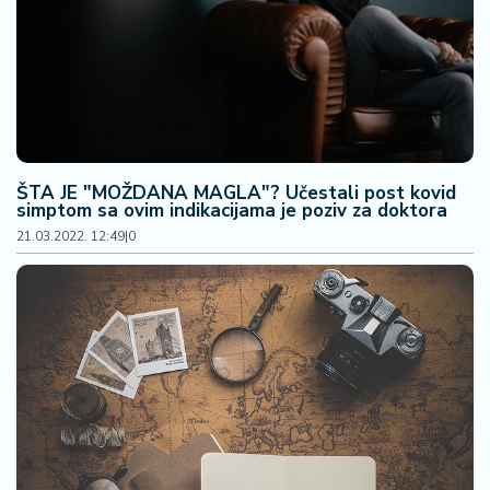
ŠTA JE "MOŽDANA MAGLA"? Učestali post kovid
simptom sa ovim indikacijama je poziv za doktora
21.03.2022. 12:49
|
0