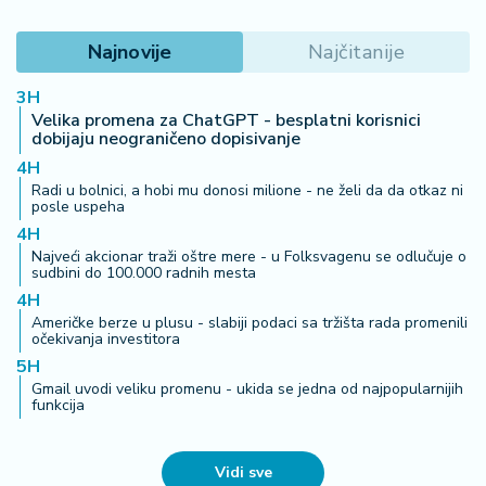
Najnovije
Najčitanije
3H
Velika promena za ChatGPT - besplatni korisnici
dobijaju neograničeno dopisivanje
4H
Radi u bolnici, a hobi mu donosi milione - ne želi da da otkaz ni
posle uspeha
4H
Najveći akcionar traži oštre mere - u Folksvagenu se odlučuje o
sudbini do 100.000 radnih mesta
4H
Američke berze u plusu - slabiji podaci sa tržišta rada promenili
očekivanja investitora
5H
Gmail uvodi veliku promenu - ukida se jedna od najpopularnijih
funkcija
Vidi sve