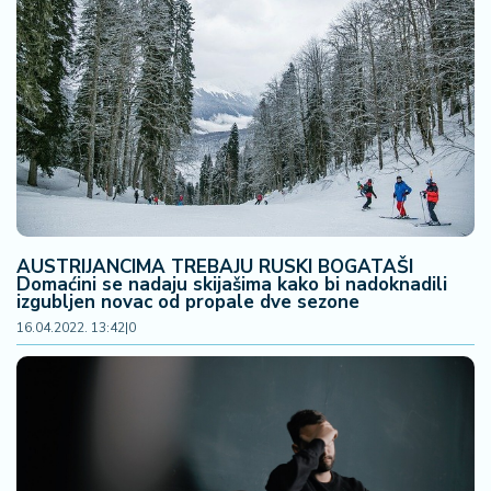
AUSTRIJANCIMA TREBAJU RUSKI BOGATAŠI
Domaćini se nadaju skijašima kako bi nadoknadili
izgubljen novac od propale dve sezone
16.04.2022. 13:42
|
0