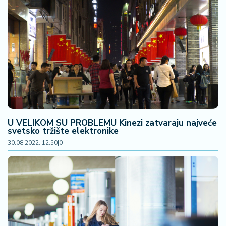
a
U VELIKOM SU PROBLEMU Kinezi zatvaraju najveće
svetsko tržište elektronike
30.08.2022. 12:50
|
0