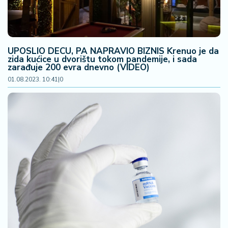
2
7
B
UPOSLIO DECU, PA NAPRAVIO BIZNIS Krenuo je da
iz
zida kućice u dvorištu tokom pandemije, i sada
zarađuje 200 evra dnevno (VIDEO)
L
if
01.08.2023. 10:41
|
0
e
s
t
y
l
e
P
o
t
r
o