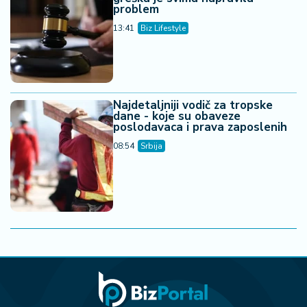
problem
13:41
Biz Lifestyle
Najdetaljniji vodič za tropske
dane - koje su obaveze
poslodavaca i prava zaposlenih
08:54
Srbija