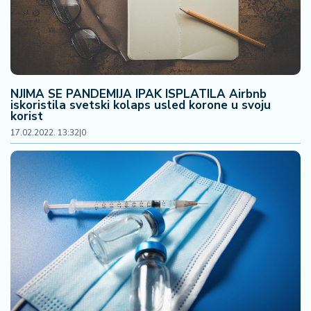
NJIMA SE PANDEMIJA IPAK ISPLATILA Airbnb
iskoristila svetski kolaps usled korone u svoju
korist
17.02.2022. 13:32
|
0