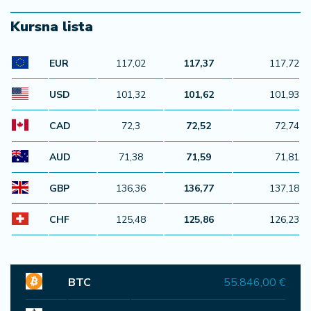
Kursna lista
EUR
117,02
117,37
117,72
USD
101,32
101,62
101,93
CAD
72,3
72,52
72,74
AUD
71,38
71,59
71,81
GBP
136,36
136,77
137,18
CHF
125,48
125,86
126,23
BTC
55.846,00 €