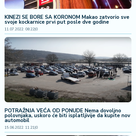
KINEZI SE BORE SA KORONOM Makao zatvorio sve
svoje kockarnice prvi put posle dve godine
11.07.2022. 08:22
|
0
POTRAŽNJA VEĆA OD PONUDE Nema dovoljno
polovnjaka, uskoro će biti isplatljivije da kupite nov
automobil
15.06.2022. 11:21
|
0