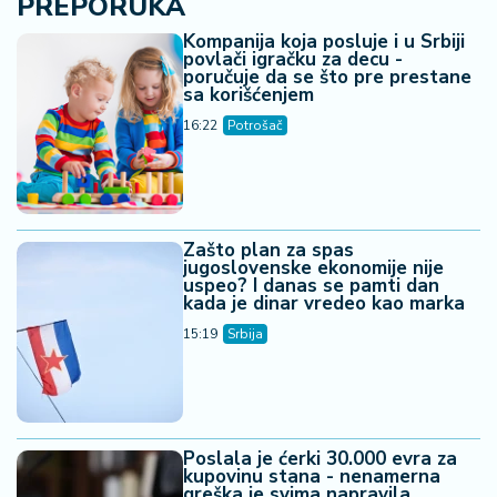
PREPORUKA
Kompanija koja posluje i u Srbiji
povlači igračku za decu -
poručuje da se što pre prestane
sa korišćenjem
16:22
Potrošač
Zašto plan za spas
jugoslovenske ekonomije nije
uspeo? I danas se pamti dan
kada je dinar vredeo kao marka
15:19
Srbija
Poslala je ćerki 30.000 evra za
kupovinu stana - nenamerna
greška je svima napravila