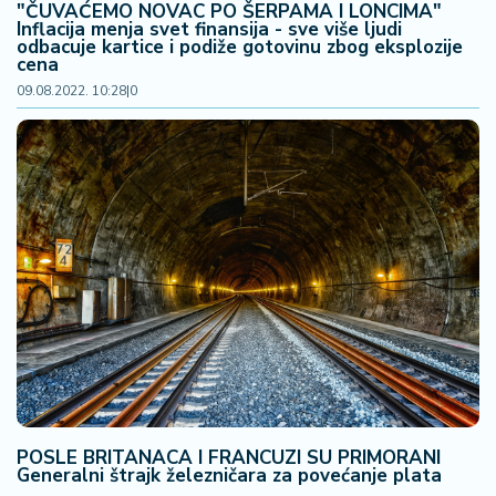
"ČUVAĆEMO NOVAC PO ŠERPAMA I LONCIMA"
Inflacija menja svet finansija - sve više ljudi
odbacuje kartice i podiže gotovinu zbog eksplozije
cena
09.08.2022. 10:28
|
0
POSLE BRITANACA I FRANCUZI SU PRIMORANI
Generalni štrajk železničara za povećanje plata