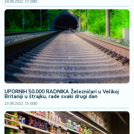
24.06.2022. 17:28
|
0
UPORNIH 50.000 RADNIKA Železničari u Velikoj
Britaniji u štrajku, rade svaki drugi dan
23.06.2022. 15:00
|
0