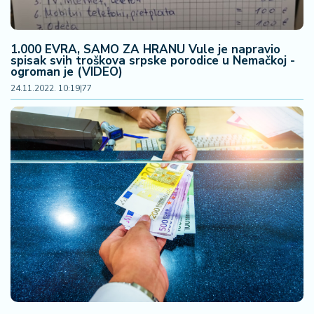
1.000 EVRA, SAMO ZA HRANU Vule je napravio
spisak svih troškova srpske porodice u Nemačkoj -
ogroman je (VIDEO)
24.11.2022. 10:19
|
77