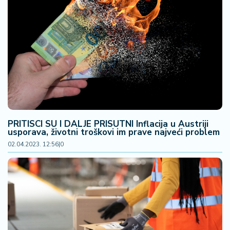
PRITISCI SU I DALJE PRISUTNI Inflacija u Austriji
usporava, životni troškovi im prave najveći problem
02.04.2023. 12:56
|
0