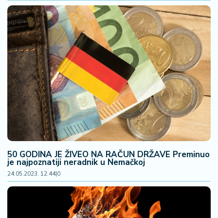
a
50 GODINA JE ŽIVEO NA RAČUN DRŽAVE Preminuo
je najpoznatiji neradnik u Nemačkoj
24.05.2023. 12:44
|
0