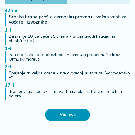
32min
Srpska hrana prošla evropsku proveru - važna vest za
voćare i izvoznike
1H
Za manje 10, za veće 15 dinara - Srbija uvodi kauciju na
plastične flaše
1H
Iran obećava da će obezbediti nesmetan protok nafte kroz
Ormuski moreuz
2H
Spajanje tri velika grada - sve o gradnji autoputa "Vojvođansko
P"
17H
Trampovi ljudi dolaze - nova drama oko nafte vredne bilion
dolara
Vidi sve