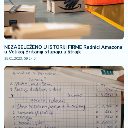
NEZABELEŽENO U ISTORIJI FIRME Radnici Amazona
u Velikoj Britaniji stupaju u štrajk
25.01.2023. 09:24
|
0