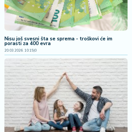
2
7
B
iz
Nisu još svesni šta se sprema - troškovi će im
L
porasti za 400 evra
if
20.03.2026. 10:15
|
0
e
s
t
y
l
e
P
o
t
r
o