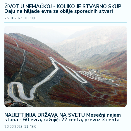
n
ŽIVOT U NEMAČKOJ - KOLIKO JE STVARNO SKUP
i
Daju na hiljade evra za obilje sporednih stvari
s
26.01.2025. 10:31
|
0
a
n
i
T
u
ri
z
a
m
K
a
ri
NAJJEFTINIJA DRŽAVA NA SVETU Mesečni najam
j
stana - 60 evra, ražnjići 22 centa, prevoz 3 centa
e
26.06.2023. 11:48
|
0
r