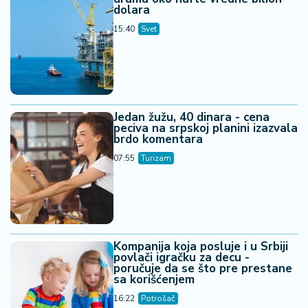
dolara
15:40
Svet
Jedan žužu, 40 dinara - cena
peciva na srpskoj planini izazvala
brdo komentara
07:55
Turizam
Kompanija koja posluje i u Srbiji
povlači igračku za decu -
poručuje da se što pre prestane
sa korišćenjem
16:22
Potrošač