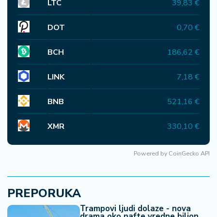
LTC
39,83 €
DOT
0,70 €
BCH
186,62 €
LINK
7,18 €
BNB
521,16 €
XMR
330,10 €
Powered by
CoinGecko API
PREPORUKA
Trampovi ljudi dolaze - nova
drama oko nafte vredne bilion