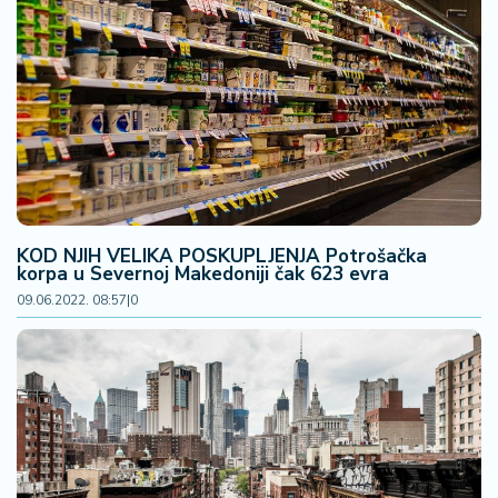
KOD NJIH VELIKA POSKUPLJENJA Potrošačka
korpa u Severnoj Makedoniji čak 623 evra
09.06.2022. 08:57
|
0