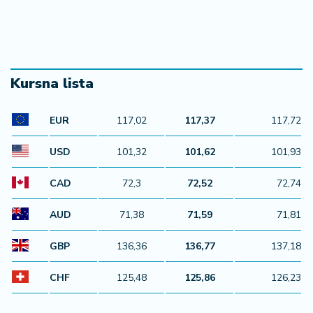
a
Kursna lista
EUR
117,02
117,37
117,72
USD
101,32
101,62
101,93
CAD
72,3
72,52
72,74
AUD
71,38
71,59
71,81
GBP
136,36
136,77
137,18
CHF
125,48
125,86
126,23