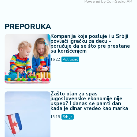
Powered by
CoinGecko API
PREPORUKA
Kompanija koja posluje i u Srbiji
povlači igračku za decu -
poručuje da se što pre prestane
sa korišćenjem
16:22
Potrošač
Zašto plan za spas
jugoslovenske ekonomije nije
uspeo? I danas se pamti dan
kada je dinar vredeo kao marka
15:19
Srbija