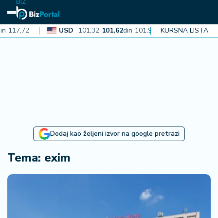
BIZ
n
117,72
USD
101,32
101,62
din
101,93
KURSNA LISTA
CAD
72,30
N
aj
n
o
vi
je
B
Dodaj kao željeni izvor na google pretrazi
iz
i
Tema: exim
n
f
o