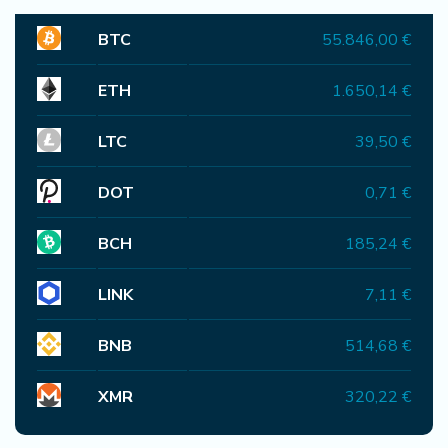
BTC
55.846,00 €
ETH
1.650,14 €
LTC
39,50 €
DOT
0,71 €
BCH
185,24 €
LINK
7,11 €
BNB
514,68 €
XMR
320,22 €