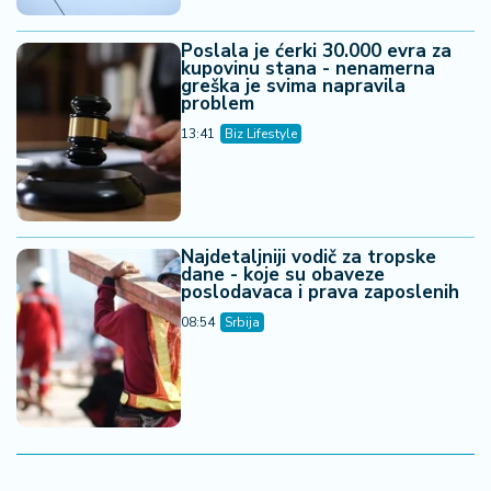
Poslala je ćerki 30.000 evra za
kupovinu stana - nenamerna
greška je svima napravila
problem
13:41
Biz Lifestyle
Najdetaljniji vodič za tropske
dane - koje su obaveze
poslodavaca i prava zaposlenih
08:54
Srbija