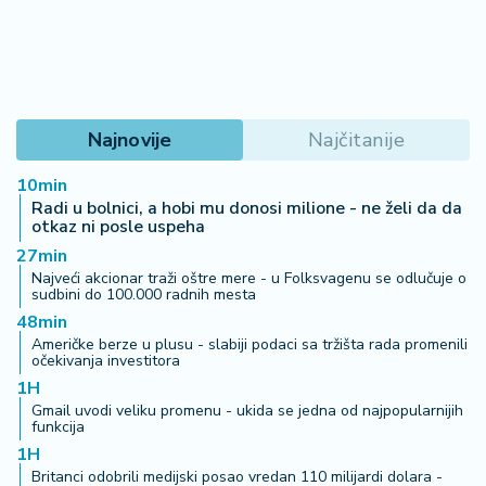
2
7
B
iz
Najnovije
Najčitanije
L
if
10min
e
Radi u bolnici, a hobi mu donosi milione - ne želi da da
s
otkaz ni posle uspeha
t
27min
y
Najveći akcionar traži oštre mere - u Folksvagenu se odlučuje o
l
sudbini do 100.000 radnih mesta
e
48min
Američke berze u plusu - slabiji podaci sa tržišta rada promenili
očekivanja investitora
P
1H
o
Gmail uvodi veliku promenu - ukida se jedna od najpopularnijih
t
funkcija
r
1H
o
Britanci odobrili medijski posao vredan 110 milijardi dolara -