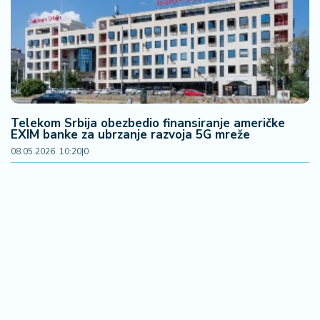
F
i
n
a
n
si
j
e
Telekom Srbija obezbedio finansiranje američke
i
EXIM banke za ubrzanje razvoja 5G mreže
B
08.05.2026. 10:20
|
0
e
r
z
a
E
x
p
o
2
0