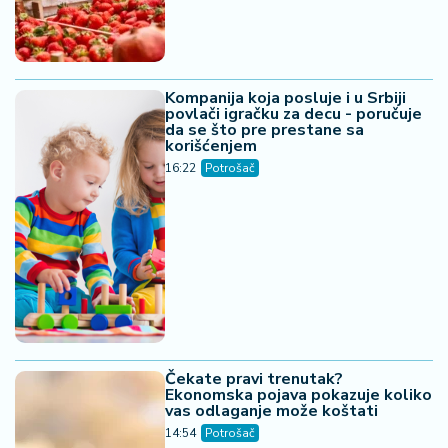
Kompanija koja posluje i u Srbiji
povlači igračku za decu - poručuje
da se što pre prestane sa
korišćenjem
16:22
Potrošač
Čekate pravi trenutak?
Ekonomska pojava pokazuje koliko
vas odlaganje može koštati
14:54
Potrošač