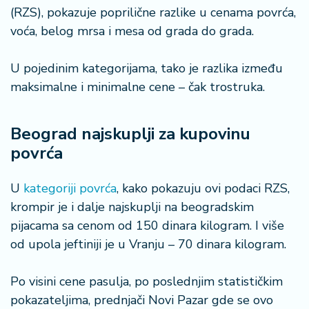
n
(RZS), pokazuje poprilične razlike u cenama povrća,
i
voća, belog mrsa i mesa od grada do grada.
s
a
n
U pojedinim kategorijama, tako je razlika između
i
maksimalne i minimalne cene – čak trostruka.
T
Beograd najskuplji za kupovinu
u
ri
povrća
z
a
U
kategoriji povrća
, kako pokazuju ovi podaci RZS,
m
krompir je i dalje najskuplji na beogradskim
pijacama sa cenom od 150 dinara kilogram. I više
K
a
od upola jeftiniji je u Vranju – 70 dinara kilogram.
ri
j
Po visini cene pasulja, po poslednjim statističkim
e
pokazateljima, prednjači Novi Pazar gde se ovo
r