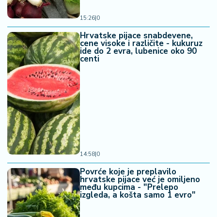
15:26
|
0
Hrvatske pijace snabdevene,
cene visoke i različite - kukuruz
ide do 2 evra, lubenice oko 90
centi
14:58
|
0
Povrće koje je preplavilo
hrvatske pijace već je omiljeno
među kupcima - "Prelepo
izgleda, a košta samo 1 evro"