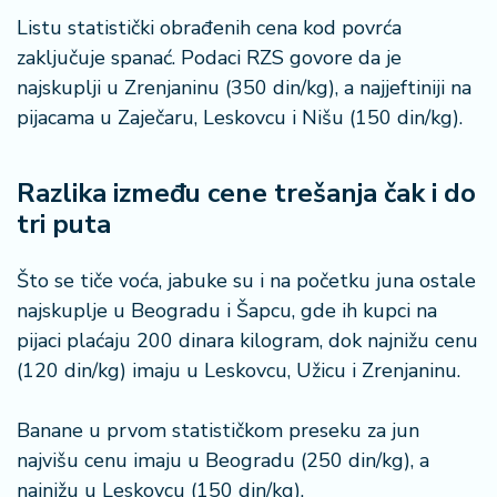
Listu statistički obrađenih cena kod povrća
zaključuje spanać. Podaci RZS govore da je
najskuplji u Zrenjaninu (350 din/kg), a najjeftiniji na
pijacama u Zaječaru, Leskovcu i Nišu (150 din/kg).
Razlika između cene trešanja čak i do
tri puta
Što se tiče voća, jabuke su i na početku juna ostale
najskuplje u Beogradu i Šapcu, gde ih kupci na
pijaci plaćaju 200 dinara kilogram, dok najnižu cenu
(120 din/kg) imaju u Leskovcu, Užicu i Zrenjaninu.
Banane u prvom statističkom preseku za jun
najvišu cenu imaju u Beogradu (250 din/kg), a
najnižu u Leskovcu (150 din/kg).