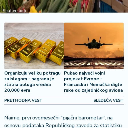
š
a
Shutterstock
č
N
e
k
r
e
t
n
i
Organizuju veliku potragu
Pukao najveći vojni
n
za blagom - nagrada je
projekat Evrope -
e
zlatna poluga vredna
Francuska i Nemačka digle
20.000 evra
ruke od zajedničkog aviona
P
PRETHODNA VEST
SLEDEĆA VEST
e
n
Naime, prvi ovomesečni “pijačni barometar”, na
zi
o
osnovu podataka Republičkog zavoda za statistiku