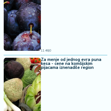
11:46
|
0
Za menje od jednog evra puna
kesa - cene na komšijskim
pijacama iznenadile region