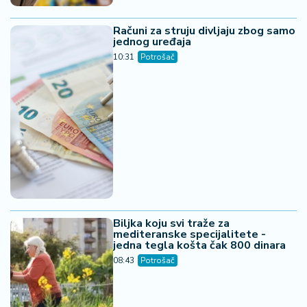
Računi za struju divljaju zbog samo
jednog uređaja
10:31
Potrošač
Biljka koju svi traže za
mediteranske specijalitete -
jedna tegla košta čak 800 dinara
08:43
Potrošač