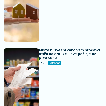
Niste ni svesni kako vam prodavci
utiču na odluke - sve počinje od
prve cene
14:39
Potrošač