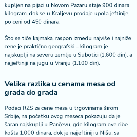
kupljen na pijaci u Novom Pazaru staje 900 dinara
kilogram, dok se u Kraljevu prodaje upola jeftinije,
po ceni od 450 dinara.
Što se tiče kajmaka, raspon između najviše i najniže
cene je praktično geografski – kilogram je
najskuplji na severu zemlje u Subotici (1.600 din), a
najjeftiniji na jugu u Vranju (1.100 din).
Velika razlika u cenama mesa od
grada do grada
Podaci RZS za cene mesa u trgovinama širom
Srbije, na početku ovog meseca pokazuju da je
šaran najskuplji u Pančevu, gde kilogram ove ribe
košta 1.000 dinara, dok je najjeftiniji u Nišu, sa