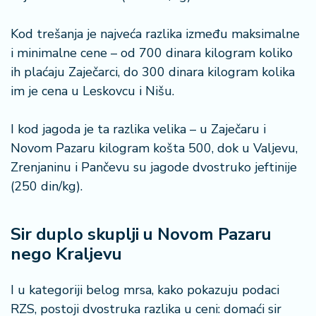
Kod trešanja je najveća razlika između maksimalne
i minimalne cene – od 700 dinara kilogram koliko
ih plaćaju Zaječarci, do 300 dinara kilogram kolika
im je cena u Leskovcu i Nišu.
I kod jagoda je ta razlika velika – u Zaječaru i
Novom Pazaru kilogram košta 500, dok u Valjevu,
Zrenjaninu i Pančevu su jagode dvostruko jeftinije
(250 din/kg).
Sir duplo skuplji u Novom Pazaru
nego Kraljevu
I u kategoriji belog mrsa, kako pokazuju podaci
RZS, postoji dvostruka razlika u ceni: domaći sir