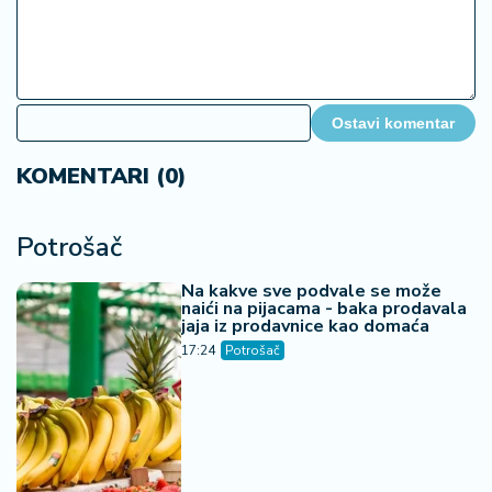
Ostavi komentar
KOMENTARI (0)
Potrošač
Na kakve sve podvale se može
naići na pijacama - baka prodavala
jaja iz prodavnice kao domaća
17:24
Potrošač