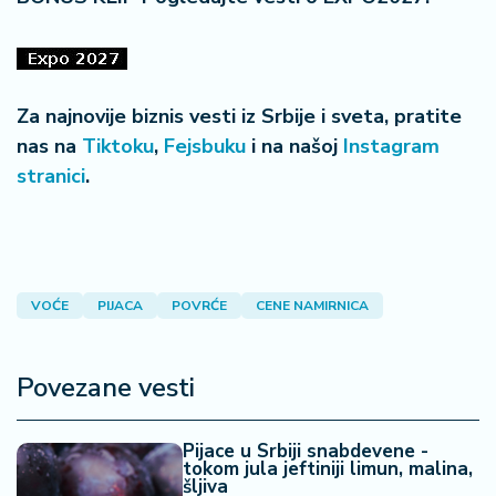
Za najnovije biznis vesti iz Srbije i sveta, pratite
nas na
Tiktoku
,
Fejsbuku
i na našoj
Instagram
stranici
.
VOĆE
PIJACA
POVRĆE
CENE NAMIRNICA
Povezane vesti
Pijace u Srbiji snabdevene -
tokom jula jeftiniji limun, malina,
šljiva