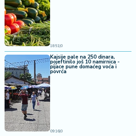
18:51
|
0
Kajsije pale na 250 dinara,
pojeftinilo još 10 namirnica -
pijace pune domaćeg voća i
povrća
09:16
|
0