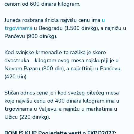
cenom od 600 dinara kilogram.
Juneća rozbrana šnicla najvišu cenu ima
u
trgovinama
u Beogradu (1.500 din/kg), a najnižu u
Pančevu (900 din/kg).
Kod svinjske krmenadle ta razlika je skoro
dvostruka – kilogram ovog mesa najskuplji je u
Novom Pazaru (800 din), a najjeftiniji u Pančevu
(420 din).
Sličan odnos cene je i kod svežeg pilećeg mesa
koje najvišu cenu od 400 dinara kilogram ima u
trgovinama u Valjevu, a najnižu u marketima u
Užicu (220 din/kg).
BONUS KLIP Pogledajte vesti o EXPO2027: