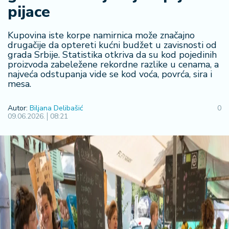
F
pijace
i
n
a
Kupovina iste korpe namirnica može značajno
n
drugačije da optereti kućni budžet u zavisnosti od
grada Srbije. Statistika otkriva da su kod pojedinih
si
proizvoda zabeležene rekordne razlike u cenama, a
j
najveća odstupanja vide se kod voća, povrća, sira i
e
mesa.
i
B
Autor:
Biljana Delibašić
0
e
09.06.2026.
08:21
r
z
a
E
x
p
o
2
0