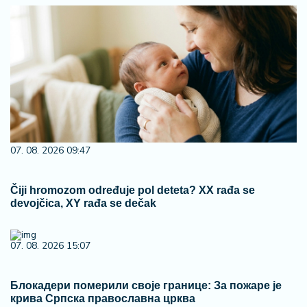
07. 08. 2026 09:47
Čiji hromozom određuje pol deteta? XX rađa se
devojčica, XY rađa se dečak
07. 08. 2026 15:07
Блокадери померили своје границе: За пожаре је
крива Српска православна црква