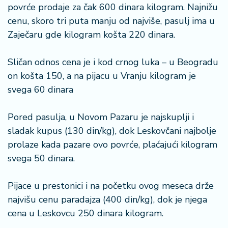
povrće prodaje za čak 600 dinara kilogram. Najnižu
a
cenu, skoro tri puta manju od najviše, pasulj ima u
Zaječaru gde kilogram košta 220 dinara.
Sličan odnos cena je i kod crnog luka – u Beogradu
on košta 150, a na pijacu u Vranju kilogram je
svega 60 dinara
Pored pasulja, u Novom Pazaru je najskuplji i
sladak kupus (130 din/kg), dok Leskovčani najbolje
prolaze kada pazare ovo povrće, plaćajući kilogram
svega 50 dinara.
Pijace u prestonici i na početku ovog meseca drže
najvišu cenu paradajza (400 din/kg), dok je njega
cena u Leskovcu 250 dinara kilogram.