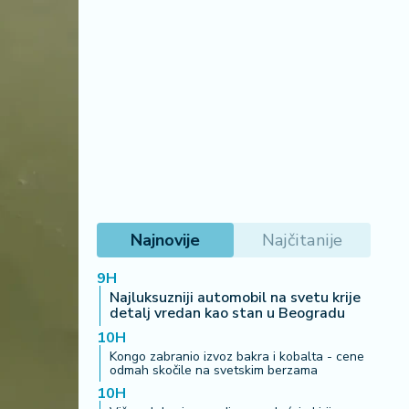
Najnovije
Najčitanije
9H
Najluksuzniji automobil na svetu krije
detalj vredan kao stan u Beogradu
10H
Kongo zabranio izvoz bakra i kobalta - cene
odmah skočile na svetskim berzama
10H