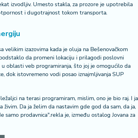
at izvodljiv. Umesto stakla, za prozore je upotrebila
otpornost i dugotrajnost tokom transporta.
ergiju
a velikim izazovima kada je oluja na Bešenovačkom
 podstaklo da promeni lokaciju i prilagodi poslovni
 u oblasti veb programiranja, što joj je omogućilo da
lice, dok istovremeno vodi posao iznajmljivanja SUP
ležaljci na terasi programiram, mislim, ono je bio raj. I ja
da živim. Da ja želim da nastavim gde god da sam, da ja,
bude samo prodavnica".rekla je, između ostalog Jovana za