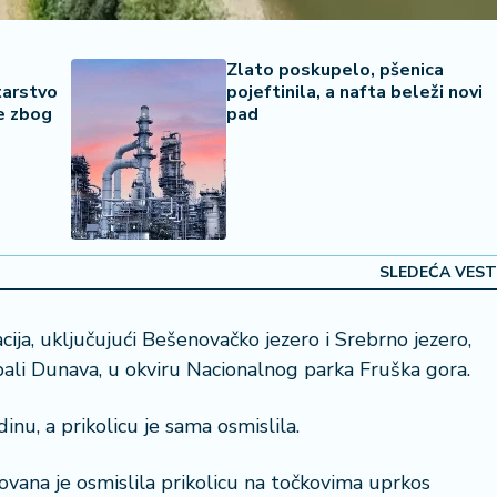
Zlato poskupelo, pšenica
tarstvo
pojeftinila, a nafta beleži novi
e zbog
pad
SLEDEĆA VEST
cija, uključujući Bešenovačko jezero i Srebrno jezero,
obali Dunava, u okviru Nacionalnog parka Fruška gora.
inu, a prikolicu je sama osmislila.
ovana je osmislila prikolicu na točkovima uprkos