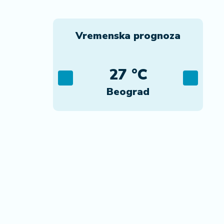
Vremenska prognoza
C
27 °C
ca
Beograd