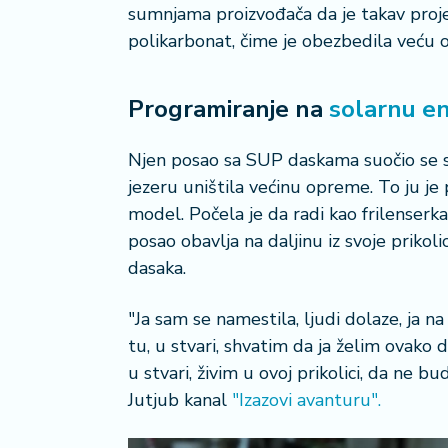
o
sumnjama proizvođača da je takav projek
n
polikarbonat, čime je obezbedila veću 
i
s
a
Programiranje na
solarnu en
n
i
Njen posao sa SUP daskama suočio se s
T
jezeru uništila većinu opreme. To ju je
u
model. Počela je da radi kao frilenserka
ri
posao obavlja na daljinu iz svoje priko
z
dasaka.
a
m
"Ja sam se namestila, ljudi dolaze, ja na 
K
tu, u stvari, shvatim da ja želim ovako 
a
u stvari, živim u ovoj prikolici, da ne 
ri
Jutjub kanal
"Izazovi avanturu".
j
e