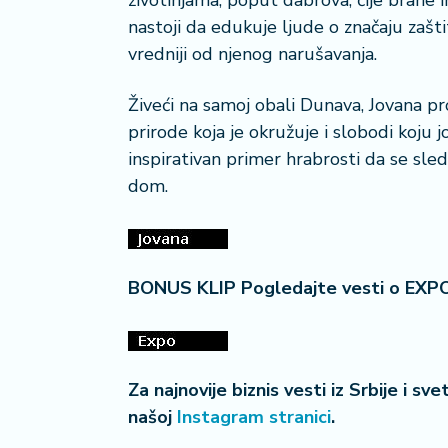
životinjama, poput dabrova, čije brane
nastoji da edukuje ljude o značaju zašti
vredniji od njenog narušavanja.
Živeći na samoj obali Dunava, Jovana pr
prirode koja je okružuje i slobodi koju j
inspirativan primer hrabrosti da se sled
dom.
BONUS KLIP Pogledajte vesti o EXP
Za najnovije biznis vesti iz Srbije i sv
našoj
Instagram stranici
.