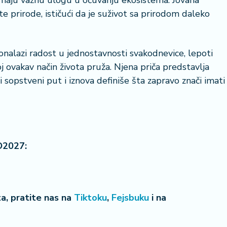
 imaju važnu ulogu u očuvanju ekosistema. Jovana
te prirode, ističući da je suživot sa prirodom daleko
onalazi radost u jednostavnosti svakodnevice, lepoti
oj ovakav način života pruža. Njena priča predstavlja
i sopstveni put i iznova definiše šta zapravo znači imati
O2027:
eta, pratite nas na
Tiktoku
,
Fejsbuku
i na