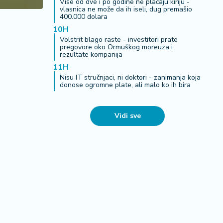
Više od dve i po godine ne plaćaju kiriju -
vlasnica ne može da ih iseli, dug premašio
400.000 dolara
10H
Volstrit blago raste - investitori prate
pregovore oko Ormuškog moreuza i
rezultate kompanija
11H
Nisu IT stručnjaci, ni doktori - zanimanja koja
donose ogromne plate, ali malo ko ih bira
Vidi sve