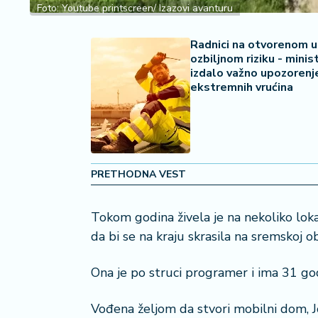
Foto: Youtube printscreen/ Izazovi avanturu
š
a
č
Radnici na otvorenom u
ozbiljnom riziku - minis
izdalo važno upozorenj
N
ekstremnih vrućina
e
k
r
e
t
n
PRETHODNA VEST
i
n
Tokom godina živela je na nekoliko loka
e
da bi se na kraju skrasila na sremskoj 
P
e
Ona je po struci programer i ima 31 god
n
zi
Vođena željom da stvori mobilni dom, J