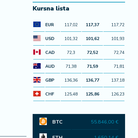
Kursna lista
EUR
117,02
117,37
117,72
USD
101,32
101,62
101,93
CAD
72,3
72,52
72,74
AUD
71,38
71,59
71,81
GBP
136,36
136,77
137,18
CHF
125,48
125,86
126,23
BTC
55.846,00 €
ETH
1.650,14 €