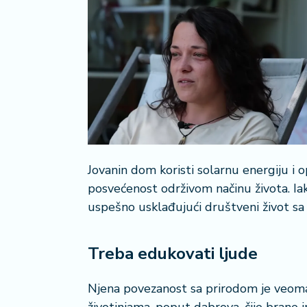
r
a
Jovanin dom koristi solarnu energiju i
posvećenost održivom načinu života. Iako
uspešno usklađujući društveni život sa 
Treba edukovati ljude
Njena povezanost sa prirodom je veoma