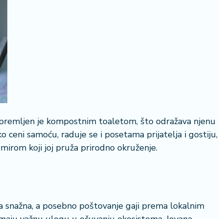
22 °
Lozni
 opremljen je kompostnim toaletom, što odražava njenu
 ceni samoću, raduje se i posetama prijatelja i gostiju,
mirom koji joj pruža prirodno okruženje.
 snažna, a posebno poštovanje gaji prema lokalnim