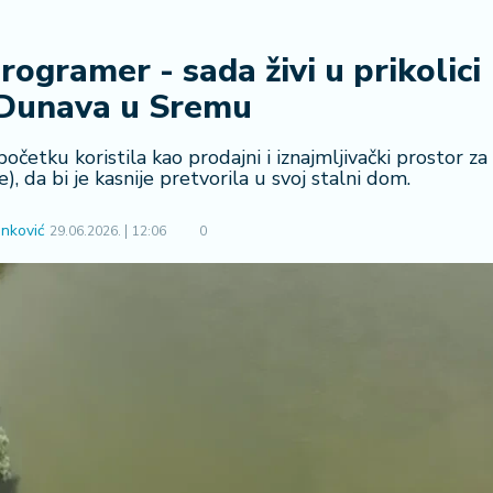
rogramer - sada živi u prikolici
Dunava u Sremu
početku koristila kao prodajni i iznajmljivački prostor za
, da bi je kasnije pretvorila u svoj stalni dom.
nković
29.06.2026.
12:06
0