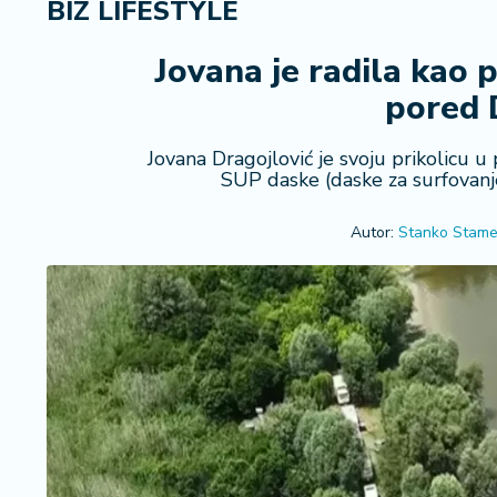
BIZ LIFESTYLE
i
n
a
Jovana je radila kao p
n
pored 
si
j
e
Jovana Dragojlović je svoju prikolicu u 
SUP daske (daske za surfovanje)
i
B
e
Autor:
Stanko Stame
r
z
a
E
x
p
o
2
0