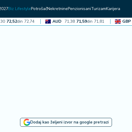
2027
Biz Lifestyle
Potrošač
Nekretnine
Penzionisani
Turizam
Karijera
72,52
din
72,74
AUD
71,38
71,59
din
71,81
GBP
13
Dodaj kao željeni izvor na google pretrazi