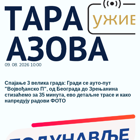
09. 08. 2026 10:00
Спајање 3 велика града: Гради се ауто-пут
"Војвођанско П", од Београда до Зрењанина
стизаћемо за 35 минута, ево детаљне трасе и како
напредују радови ФОТО