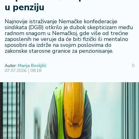
u penziju
R
e
g
Najnovije istraživanje Nemačke konfederacije
i
sindikata (DGB) otkrilo je dubok skepticizam među
radnom snagom u Nemačkoj, gde više od trećine
o
zaposlenih ne veruje da će biti fizički ili mentalno
n
sposobni da izdrže na svojim poslovima do
zakonske starosne granice za penzionisanje.
S
r
Autor:
Marija Bosiljčić
0
b
07.07.2026.
08:18
ij
a
S
v
e
t
F