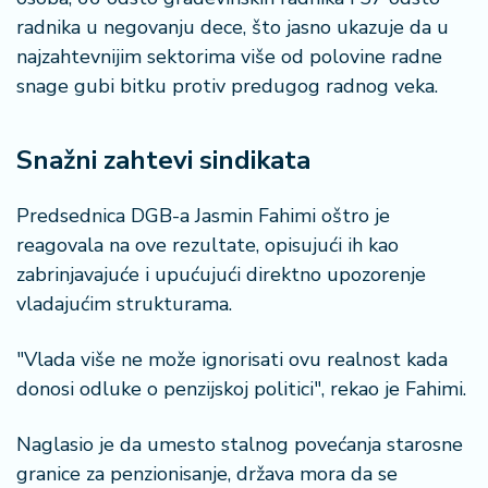
a
radnika u negovanju dece, što jasno ukazuje da u
najzahtevnijim sektorima više od polovine radne
snage gubi bitku protiv predugog radnog veka.
Snažni zahtevi sindikata
Predsednica DGB-a Jasmin Fahimi oštro je
reagovala na ove rezultate, opisujući ih kao
zabrinjavajuće i upućujući direktno upozorenje
vladajućim strukturama.
"Vlada više ne može ignorisati ovu realnost kada
donosi odluke o penzijskoj politici", rekao je Fahimi.
Naglasio je da umesto stalnog povećanja starosne
granice za penzionisanje, država mora da se