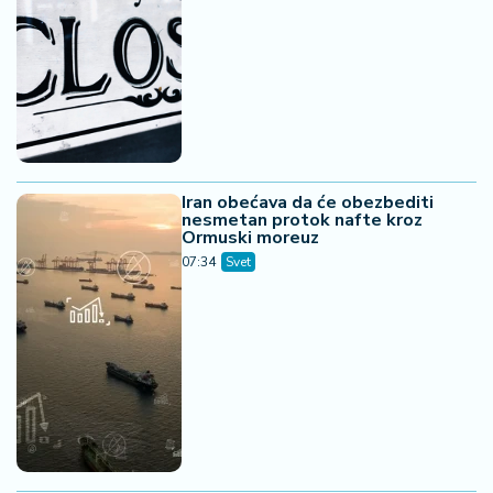
Iran obećava da će obezbediti
nesmetan protok nafte kroz
Ormuski moreuz
07:34
Svet