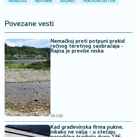
NEMAČKA
REFORME
RADNICI
PENZIONI SISTEM
Povezane vesti
Nemačkoj preti potpuni prekid
rečnog teretnog saobraćaja -
Rajna je previše niska
08:10
|
0
Kad građevinska firma pukne,
nikako ne valja - u stečaju
porodična tradicija duga 136