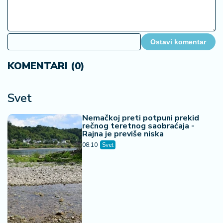
Ostavi komentar
KOMENTARI (0)
Svet
Nemačkoj preti potpuni prekid
rečnog teretnog saobraćaja -
Rajna je previše niska
08:10
Svet