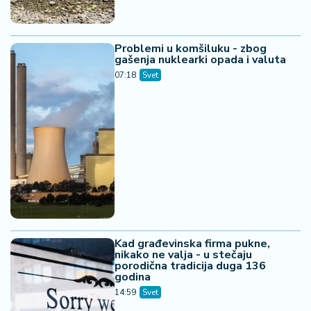
Problemi u komšiluku - zbog
gašenja nuklearki opada i valuta
07:18
Svet
Kad građevinska firma pukne,
nikako ne valja - u stečaju
porodična tradicija duga 136
godina
14:59
Svet