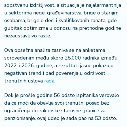
š
sopstvenu izdržljivost, a situacija je najalarmantnija
a
u sektorima nege, građevinarstva, brige o starijim
č
osobama, brige o deci i kvalifikovanih zanata, gde
N
gubitak optimizma u odnosu na prethodne godine
e
nezaustavljivo raste.
k
r
Ova opsežna analiza zasniva se na anketama
e
sprovedenim među skoro 28.000 radnika između
t
n
2022. i 2026. godine, a rezultati jasno pokazuju
i
negativan trend i pad poverenja u održivost
n
trenutnih uslova
rada.
e
Dok je prošle godine 56 odsto ispitanika verovalo
P
da će moći da obavlja svoj trenutni posao bez
e
n
ograničenja do zakonske starosne granice za
zi
penzionisanje, ovaj udeo je sada pao na 53 odsto.
o