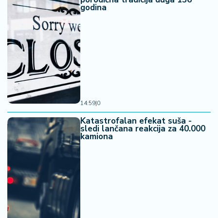
godina
14:59
|
0
Katastrofalan efekat suša -
sledi lančana reakcija za 40.000
kamiona