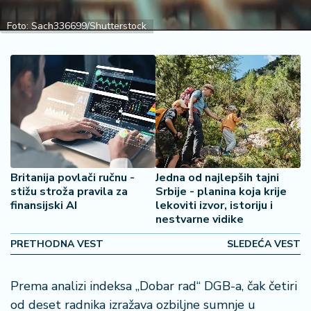
2
7
Foto: Sach336699/Shutterstock
B
iz
L
if
e
s
t
y
Britanija povlači ručnu -
Jedna od najlepših tajni
l
stižu stroža pravila za
Srbije - planina koja krije
e
finansijski AI
lekoviti izvor, istoriju i
nestvarne vidike
P
PRETHODNA VEST
SLEDEĆA VEST
o
t
r
Prema analizi indeksa „Dobar rad“ DGB-a, čak četiri
o
od deset radnika izražava ozbiljne sumnje u