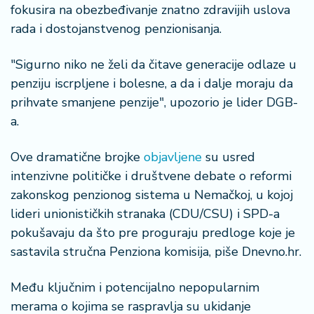
fokusira na obezbeđivanje znatno zdravijih uslova
rada i dostojanstvenog penzionisanja.
"Sigurno niko ne želi da čitave generacije odlaze u
penziju iscrpljene i bolesne, a da i dalje moraju da
prihvate smanjene penzije", upozorio je lider DGB-
a.
Ove dramatične brojke
objavljene
su usred
intenzivne političke i društvene debate o reformi
zakonskog penzionog sistema u Nemačkoj, u kojoj
lideri unionističkih stranaka (CDU/CSU) i SPD-a
pokušavaju da što pre proguraju predloge koje je
sastavila stručna Penziona komisija, piše Dnevno.hr.
Među ključnim i potencijalno nepopularnim
merama o kojima se raspravlja su ukidanje