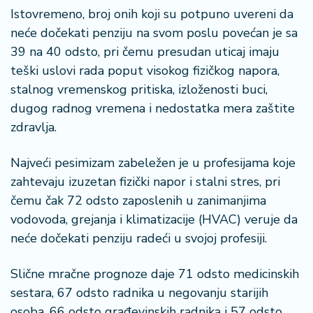
n
Istovremeno, broj onih koji su potpuno uvereni da
i
neće dočekati penziju na svom poslu povećan je sa
s
a
39 na 40 odsto, pri čemu presudan uticaj imaju
n
teški uslovi rada poput visokog fizičkog napora,
i
stalnog vremenskog pritiska, izloženosti buci,
dugog radnog vremena i nedostatka mera zaštite
T
zdravlja.
u
ri
Najveći pesimizam zabeležen je u profesijama koje
z
a
zahtevaju izuzetan fizički napor i stalni stres, pri
m
čemu čak 72 odsto zaposlenih u zanimanjima
vodovoda, grejanja i klimatizacije (HVAC) veruje da
K
neće dočekati penziju radeći u svojoj profesiji.
a
ri
Slične mračne prognoze daje 71 odsto medicinskih
j
e
sestara, 67 odsto radnika u negovanju starijih
r
osoba, 66 odsto građevinskih radnika i 57 odsto