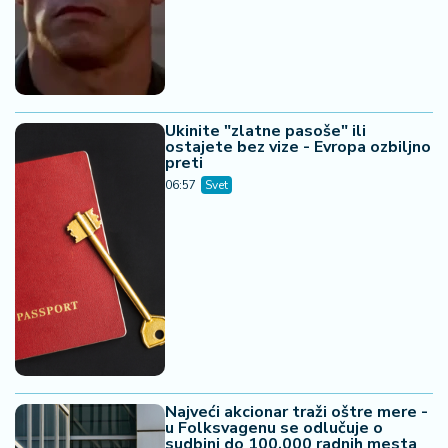
Ukinite "zlatne pasoše" ili
ostajete bez vize - Evropa ozbiljno
preti
06:57
Svet
Najveći akcionar traži oštre mere -
u Folksvagenu se odlučuje o
sudbini do 100.000 radnih mesta