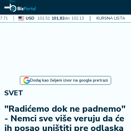
BIZ
USD
101,51
101,82
din
102,13
CAD
KURSNA LISTA
72,40
72,62
din
7
N
aj
n
o
vi
je
B
Dodaj kao željeni izvor na google pretrazi
i
z
SVET
i
n
"Radićemo dok ne padnemo"
f
- Nemci sve više veruju da će
o
ih posao uništiti pre odlaska