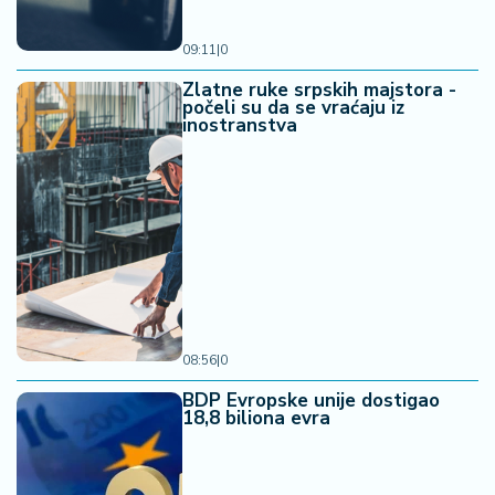
09:11
|
0
Zlatne ruke srpskih majstora -
počeli su da se vraćaju iz
inostranstva
08:56
|
0
BDP Evropske unije dostigao
18,8 biliona evra