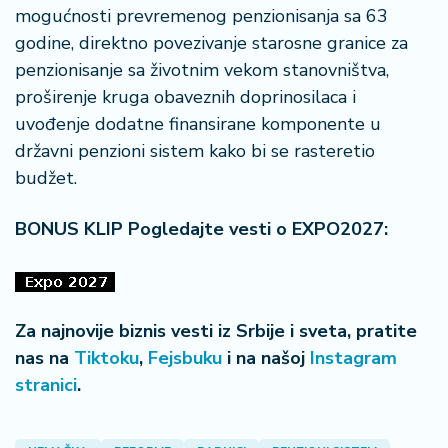
mogućnosti prevremenog penzionisanja sa 63
godine, direktno povezivanje starosne granice za
penzionisanje sa životnim vekom stanovništva,
proširenje kruga obaveznih doprinosilaca i
uvođenje dodatne finansirane komponente u
državni penzioni sistem kako bi se rasteretio
budžet.
BONUS KLIP Pogledajte vesti o EXPO2027:
Za najnovije biznis vesti iz Srbije i sveta, pratite
nas na
Tiktoku
,
Fejsbuku
i na našoj
Instagram
stranici
.