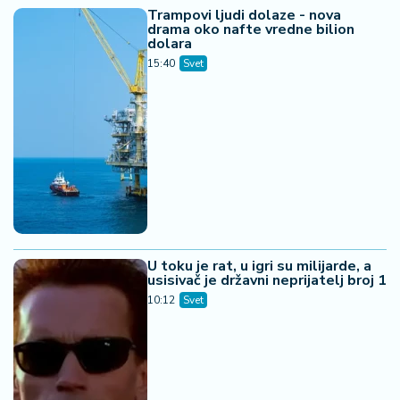
Trampovi ljudi dolaze - nova
drama oko nafte vredne bilion
dolara
15:40
Svet
U toku je rat, u igri su milijarde, a
usisivač je državni neprijatelj broj 1
10:12
Svet