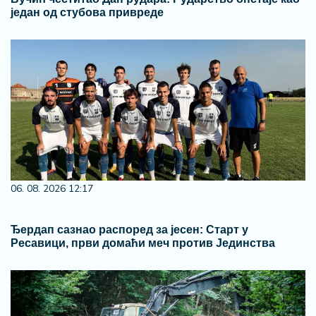
један од стубова привреде
06. 08. 2026 12:17
Ђердап сазнао распоред за јесен: Старт у
Ресавици, први домаћи меч против Јединства