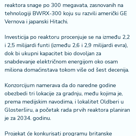
š
reaktora snage po 300 megavata, zasnovanih na
a
tehnologiji BWRX-300 koju su razvili američki GE
č
Vernova i japanski Hitachi.
N
e
Investicija po reaktoru procenjuje se na između 2,2
k
i 2,5 milijardi funti (između 2,6 i 2,9 milijardi evra),
r
dok bi ukupni kapacitet bio dovoljan za
e
snabdevanje električnom energijom oko osam
t
n
miliona domaćinstava tokom više od šest decenija.
i
n
Konzorcijum namerava da do naredne godine
e
obezbedi tri lokacije za gradnju, među kojima je,
prema medijskim navodima, i lokalitet Oldberi u
P
Glosterširu, a početak rada prvih reaktora planiran
e
je za 2034. godinu.
n
zi
o
Projekat će konkurisati programu britanske