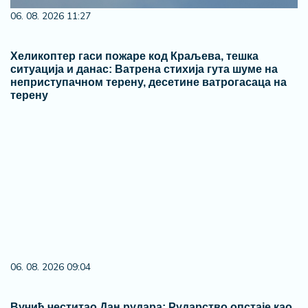
06. 08. 2026 11:27
Хеликоптер гаси пожаре код Краљева, тешка
ситуација и данас: Ватрена стихија гута шуме на
неприступачном терену, десетине ватрогасаца на
терену
06. 08. 2026 09:04
Вучић честитао Дан рудара: Рударство опстаје као