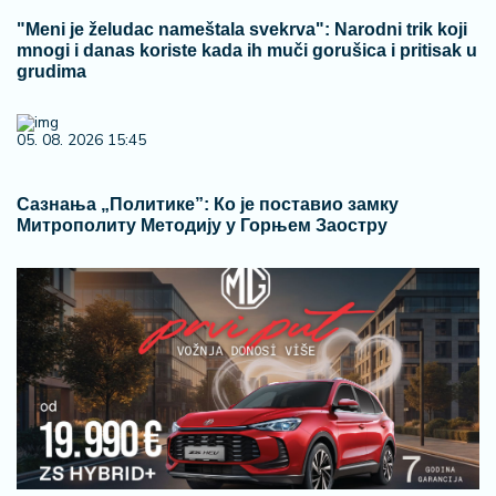
"Meni je želudac nameštala svekrva": Narodni trik koji
mnogi i danas koriste kada ih muči gorušica i pritisak u
grudima
05. 08. 2026 15:45
Сазнања „Политике”: Ко је поставио замку
Митрополиту Методију у Горњем Заостру