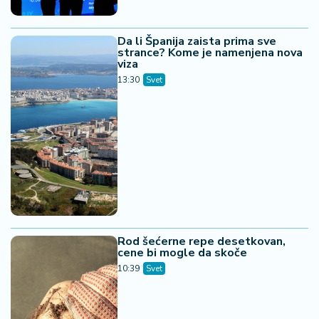
Da li Španija zaista prima sve
strance? Kome je namenjena nova
viza
13:30
Svet
Rod šećerne repe desetkovan,
cene bi mogle da skoče
10:39
Svet