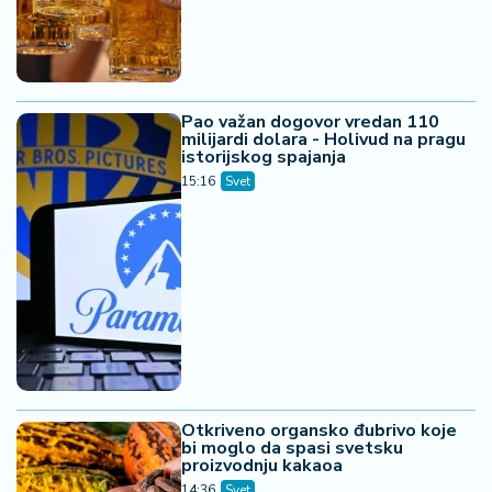
Pao važan dogovor vredan 110
milijardi dolara - Holivud na pragu
istorijskog spajanja
15:16
Svet
Otkriveno organsko đubrivo koje
bi moglo da spasi svetsku
proizvodnju kakaoa
14:36
Svet