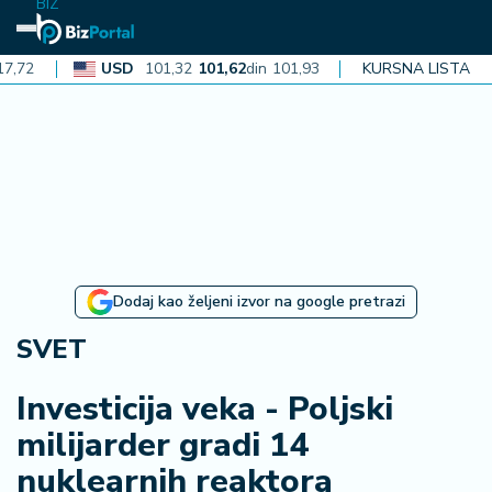
BIZ
USD
101,32
101,62
din
101,93
CAD
KURSNA LISTA
72,30
72,52
din
N
aj
n
o
vi
je
B
Dodaj kao željeni izvor na google pretrazi
i
z
SVET
i
n
Investicija veka - Poljski
f
milijarder gradi 14
o
nuklearnih reaktora