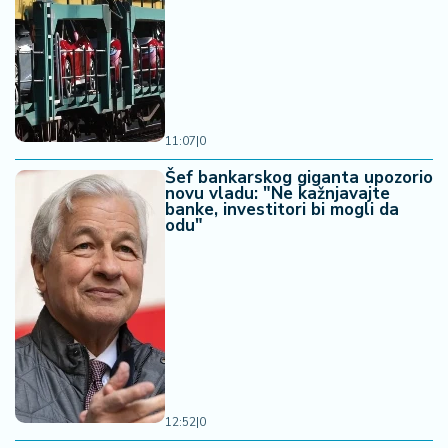
11:07
|
0
Šef bankarskog giganta upozorio
novu vladu: "Ne kažnjavajte
banke, investitori bi mogli da
odu"
12:52
|
0