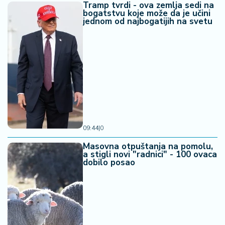
Tramp tvrdi - ova zemlja sedi na
bogatstvu koje može da je učini
jednom od najbogatijih na svetu
09:44
|
0
Masovna otpuštanja na pomolu,
a stigli novi "radnici" - 100 ovaca
dobilo posao