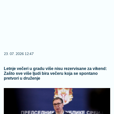
23. 07. 2026 12:47
Letnje večeri u gradu više nisu rezervisane za vikend:
Zašto sve više ljudi bira večeru koja se spontano
pretvori u druženje