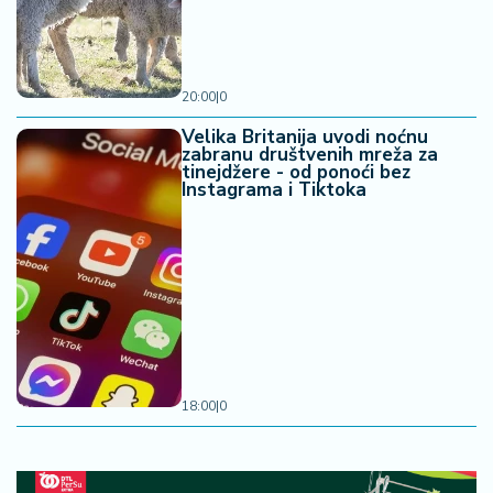
20:00
|
0
Velika Britanija uvodi noćnu
zabranu društvenih mreža za
tinejdžere - od ponoći bez
Instagrama i Tiktoka
18:00
|
0