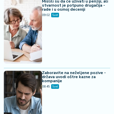
Mislili su da će uživati u penziji, ali
stvarnost je potpuno drugačija -
rade i u osmoj deceniji
09:02
Svet
Zaboravite na neželjene pozive -
država uvodi oštre kazne za
kompanije
08:45
Svet