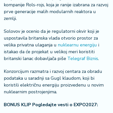
n
kompanije Rols-rojs, koja je ranije izabrana za razvoj
i
prve generacije malih modularnih reaktora u
s
zemlji.
a
n
i
Solovov je ocenio da je regulatorni okvir koji je
uspostavila britanska vlada otvorio prostor za
T
velika privatna ulaganja u
nuklearnu energiju
i
u
istakao da će projekat u velikoj meri koristiti
ri
britanski lanac dobavljača piše
Telegraf Biznis
.
z
a
m
Konzorcijum razmatra i razvoj centara za obradu
podataka u saradnji sa Gugl klaudom, koji bi
K
koristili električnu energiju proizvedenu u novim
a
nuklearnim postrojenjima.
ri
j
BONUS KLIP Pogledajte vesti o EXPO2027:
e
r