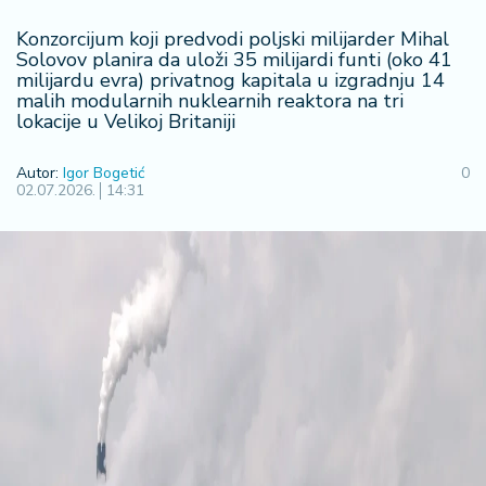
R
Konzorcijum koji predvodi poljski milijarder Mihal
e
Solovov planira da uloži 35 milijardi funti (oko 41
g
milijardu evra) privatnog kapitala u izgradnju 14
i
malih modularnih nuklearnih reaktora na tri
o
lokacije u Velikoj Britaniji
n
Autor:
Igor Bogetić
0
02.07.2026.
14:31
S
r
b
ij
a
S
v
e
t
F