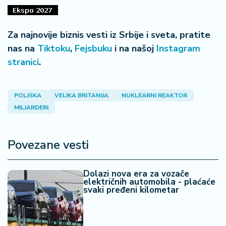
a
Za najnovije biznis vesti iz Srbije i sveta, pratite
nas na
Tiktoku
,
Fejsbuku
i na našoj
Instagram
stranici
.
POLJSKA
VELIKA BRITANIJA
NUKLEARNI REAKTOR
MILJARDERI
Povezane vesti
Dolazi nova era za vozače
električnih automobila - plaćaće
svaki pređeni kilometar