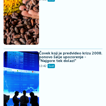
Čovek koji je predvideo krizu 2008.
ponovo šalje upozorenje -
"Najgore tek dolazi"
13:42
Svet