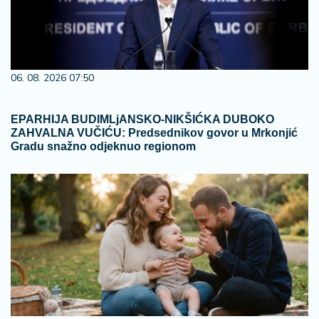
06. 08. 2026 07:50
EPARHIJA BUDIMLjANSKO-NIKŠIĆKA DUBOKO
ZAHVALNA VUČIĆU: Predsednikov govor u Mrkonjić
Gradu snažno odjeknuo regionom