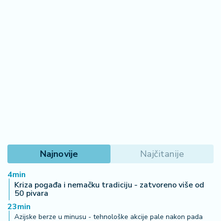
Najnovije
Najčitanije
4min
Kriza pogađa i nemačku tradiciju - zatvoreno više od
50 pivara
23min
Azijske berze u minusu - tehnološke akcije pale nakon pada