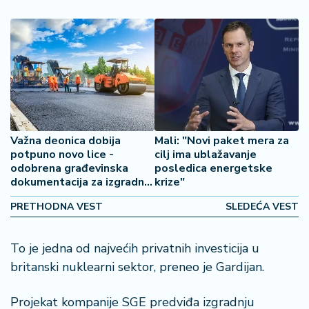
2
7
B
iz
L
if
e
s
Važna deonica dobija
Mali: "Novi paket mera za
t
potpuno novo lice -
cilj ima ublažavanje
y
odobrena građevinska
posledica energetske
dokumentacija za izgradnju
krize"
l
"Osmeha Vojvodine"
e
PRETHODNA VEST
SLEDEĆA VEST
P
To je jedna od najvećih privatnih investicija u
o
t
britanski nuklearni sektor, preneo je Gardijan.
r
o
Projekat kompanije SGE predviđa izgradnju