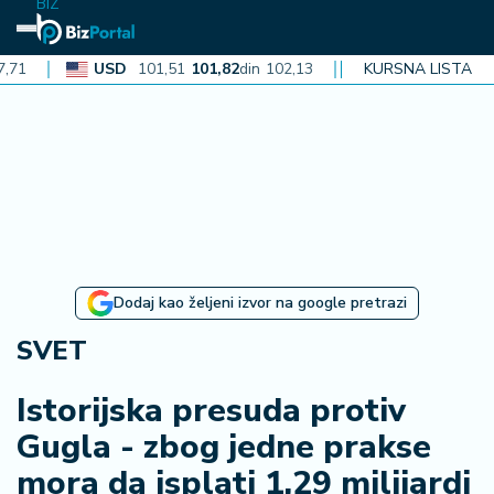
BIZ
USD
101,51
101,82
din
102,13
CAD
KURSNA LISTA
72,40
72,62
din
7
N
aj
n
o
vi
je
B
Dodaj kao željeni izvor na google pretrazi
i
z
SVET
i
n
Istorijska presuda protiv
f
Gugla - zbog jedne prakse
o
mora da isplati 1,29 milijardi