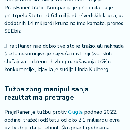
š
a
PrajsRaner tražio. Kompanija je procenila da je
č
pretrpela štetu od 64 milijarde švedskih kruna, uz
dodatnih 14 milijardi kruna na ime kamate, prenosi
N
SEEbiz.
e
k
„PrajsRaner nije dobio sve što je tražio, ali naknada
r
e
štete nesumnjivo je najveća u istoriji švedskih
t
slučajeva pokrenutih zbog narušavanja tržišne
n
konkurencije“, izjavila je sudija Linda Kulberg.
i
n
e
Tužba zbog manipulisanja
rezultatima pretrage
P
e
PrajsRaner je tužbu protiv
Gugla
podneo 2022.
n
zi
godine, tražeći odštetu od oko 2,1 milijardu evra
o
uz tvrdnju da je tehnološki gigant godinama