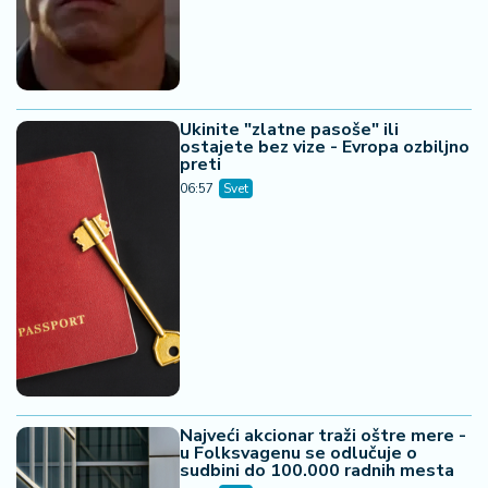
Ukinite "zlatne pasoše" ili
ostajete bez vize - Evropa ozbiljno
preti
06:57
Svet
Najveći akcionar traži oštre mere -
u Folksvagenu se odlučuje o
sudbini do 100.000 radnih mesta