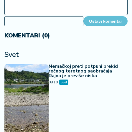
Ostavi komentar
KOMENTARI (0)
Svet
Nemačkoj preti potpuni prekid
rečnog teretnog saobraćaja -
Rajna je previše niska
08:10
Svet