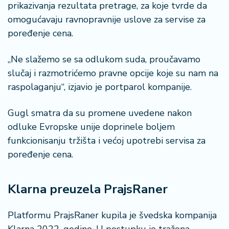
prikazivanja rezultata pretrage, za koje tvrde da
a
omogućavaju ravnopravnije uslove za servise za
poređenje cena.
„Ne slažemo se sa odlukom suda, proučavamo
slučaj i razmotrićemo pravne opcije koje su nam na
raspolaganju“, izjavio je portparol kompanije.
Gugl smatra da su promene uvedene nakon
odluke Evropske unije doprinele boljem
funkcionisanju tržišta i većoj upotrebi servisa za
poređenje cena.
Klarna preuzela PrajsRaner
Platformu PrajsRaner kupila je švedska kompanija