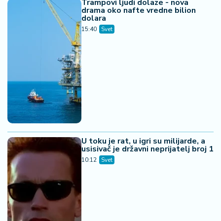
Trampovi ljudi dolaze - nova
drama oko nafte vredne bilion
dolara
15:40
Svet
U toku je rat, u igri su milijarde, a
usisivač je državni neprijatelj broj 1
10:12
Svet