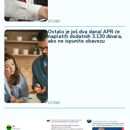
10:20
|
0
Ostalo je još dva dana! APR će
naplatiti dodatnih 3.130 dinara,
ako ne ispunite obavezu
13:50
|
0