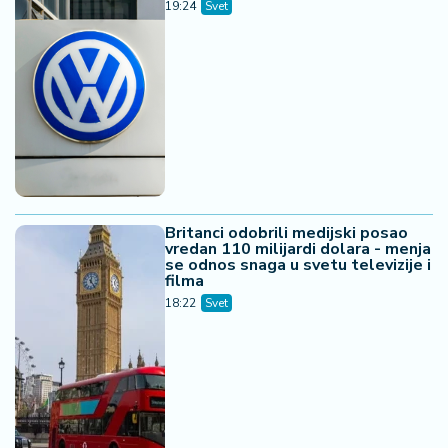
19:24
Svet
Britanci odobrili medijski posao
vredan 110 milijardi dolara - menja
se odnos snaga u svetu televizije i
filma
18:22
Svet