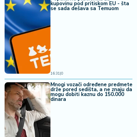
kupovinu pod pritiskom EU - šta
se sada dešava sa Temuom
16:31
|
0
Mnogi vozači određene predmete
drže pored sedišta, a ne znaju da
mogu dobiti kaznu do 150.000
dinara