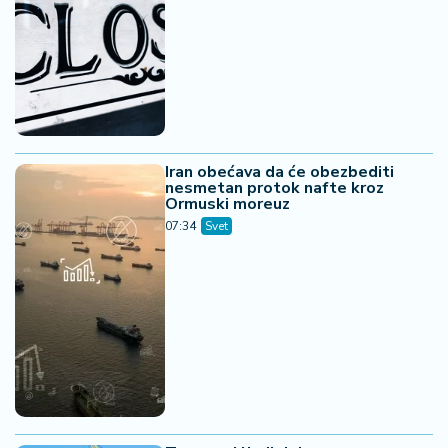
Iran obećava da će obezbediti
nesmetan protok nafte kroz
Ormuski moreuz
07:34
Svet