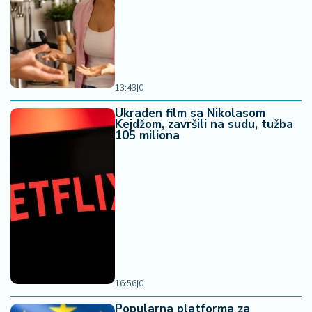
13:43
|
0
Ukraden film sa Nikolasom
Kejdžom, završili na sudu, tužba
105 miliona
16:56
|
0
Popularna platforma za