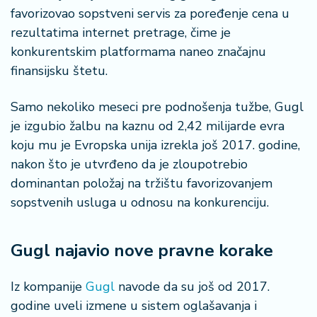
n
favorizovao sopstveni servis za poređenje cena u
i
rezultatima internet pretrage, čime je
s
konkurentskim platformama naneo značajnu
a
n
finansijsku štetu.
i
Samo nekoliko meseci pre podnošenja tužbe, Gugl
T
je izgubio žalbu na kaznu od 2,42 milijarde evra
u
koju mu je Evropska unija izrekla još 2017. godine,
ri
nakon što je utvrđeno da je zloupotrebio
z
a
dominantan položaj na tržištu favorizovanjem
m
sopstvenih usluga u odnosu na konkurenciju.
K
Gugl najavio nove pravne korake
a
ri
j
Iz kompanije
Gugl
navode da su još od 2017.
e
godine uveli izmene u sistem oglašavanja i
r