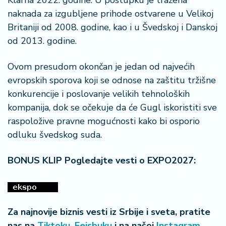
Klarna 2022. godine. U postupku je tražena
naknada za izgubljene prihode ostvarene u Velikoj
Britaniji od 2008. godine, kao i u Švedskoj i Danskoj
od 2013. godine.
Ovom presudom okončan je jedan od najvećih
evropskih sporova koji se odnose na zaštitu tržišne
konkurencije i poslovanje velikih tehnoloških
kompanija, dok se očekuje da će Gugl iskoristiti sve
raspoložive pravne mogućnosti kako bi osporio
odluku švedskog suda.
BONUS KLIP Pogledajte vesti o EXPO2027:
Za najnovije biznis vesti iz Srbije i sveta, pratite
nas na
Tiktoku
,
Fejsbuku
i na našoj
Instagram