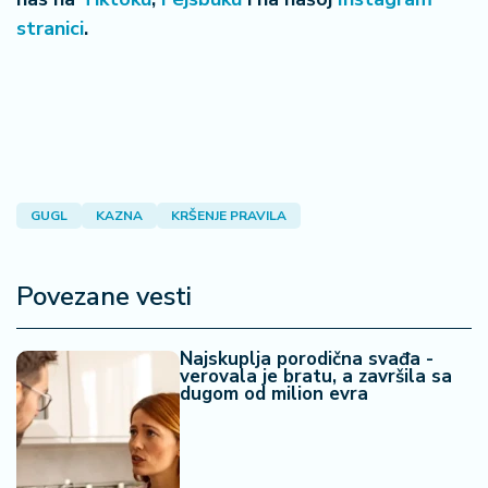
stranici
.
GUGL
KAZNA
KRŠENJE PRAVILA
Povezane vesti
Najskuplja porodična svađa -
verovala je bratu, a završila sa
dugom od milion evra