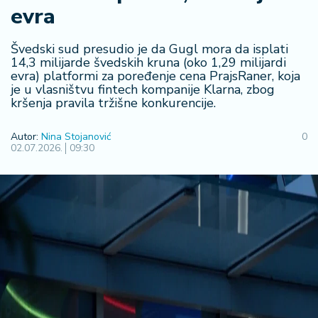
evra
R
e
g
Švedski sud presudio je da Gugl mora da isplati
i
14,3 milijarde švedskih kruna (oko 1,29 milijardi
evra) platformi za poređenje cena PrajsRaner, koja
o
je u vlasništvu fintech kompanije Klarna, zbog
n
kršenja pravila tržišne konkurencije.
S
Autor:
Nina Stojanović
0
r
02.07.2026.
09:30
b
ij
a
S
v
e
t
F