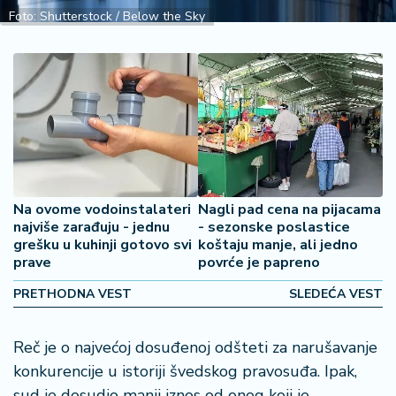
2
Foto: Shutterstock / Below the Sky
7
B
iz
L
if
e
s
t
Na ovome vodoinstalateri
Nagli pad cena na pijacama
y
najviše zarađuju - jednu
- sezonske poslastice
l
grešku u kuhinji gotovo svi
koštaju manje, ali jedno
e
prave
povrće je papreno
PRETHODNA VEST
SLEDEĆA VEST
P
o
t
Reč je o najvećoj dosuđenoj odšteti za narušavanje
r
konkurencije u istoriji švedskog pravosuđa. Ipak,
o
sud je dosudio manji iznos od onog koji je