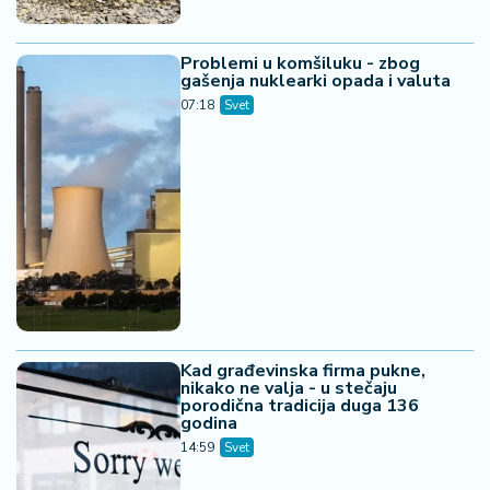
Problemi u komšiluku - zbog
gašenja nuklearki opada i valuta
07:18
Svet
Kad građevinska firma pukne,
nikako ne valja - u stečaju
porodična tradicija duga 136
godina
14:59
Svet