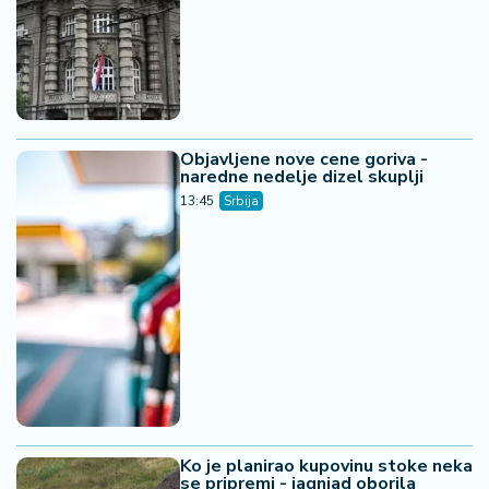
Objavljene nove cene goriva -
naredne nedelje dizel skuplji
13:45
Srbija
Ko je planirao kupovinu stoke neka
se pripremi - jagnjad oborila