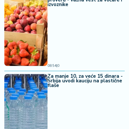
a
izvoznike
08:54
|
0
Za manje 10, za veće 15 dinara -
Srbija uvodi kauciju na plastične
flaše