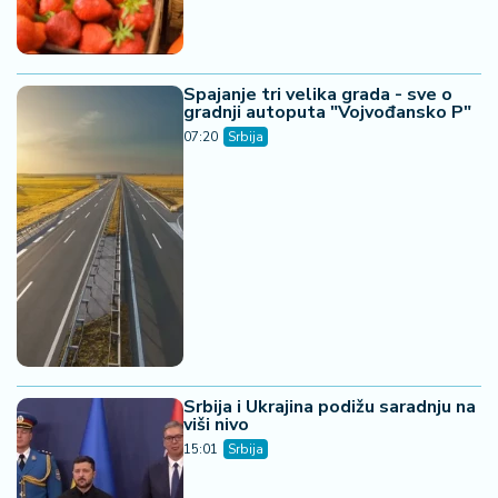
Spajanje tri velika grada - sve o
gradnji autoputa "Vojvođansko P"
07:20
Srbija
Srbija i Ukrajina podižu saradnju na
viši nivo
15:01
Srbija