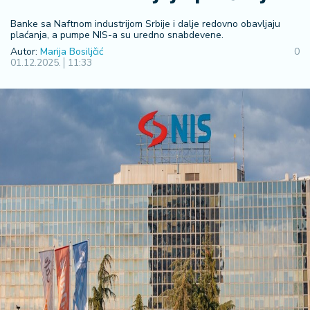
R
Banke sa Naftnom industrijom Srbije i dalje redovno obavljaju
e
plaćanja, a pumpe NIS-a su uredno snabdevene.
g
Autor:
Marija Bosiljčić
0
i
01.12.2025.
11:33
o
n
S
r
b
ij
a
S
v
e
t
F