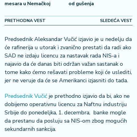
mesara u Nemačkoj
od gušenja
2
7
PRETHODNA VEST
SLEDEĆA VEST
B
iz
Predsednik Aleksandar Vučić izjavio je u nedelju da
L
će rafinerija u utorak i zvanično prestati da radi ako
if
e
SAD ne izdaju licencu za nastavak rada NIS-a i
s
najavio da će danas biti održan važan sastanak o
t
tome kako ćemo rešavati probleme koji će uslediti,
y
jer ne veruje da će se Amerikanci izjasniti do tada.
l
e
Predsednik Vučić
je prethodno izjavio da bi, ako ne
P
dobijemo operativnu licencu za Naftnu industriju
o
Srbije do ponedeljka, 1. decembra, banke mogle
t
da prestanu da posluju sa NIS-om zbog mogućih
r
sekundarnih sankcija.
o