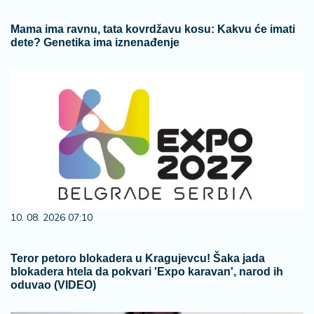
Mama ima ravnu, tata kovrdžavu kosu: Kakvu će imati
dete? Genetika ima iznenađenje
10. 08. 2026 07:10
Teror petoro blokadera u Kragujevcu! Šaka jada
blokadera htela da pokvari 'Expo karavan', narod ih
oduvao (VIDEO)