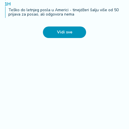
1H
Teško do letnjeg posla u Americi - tinejdžeri šalju više od 50
prijava za posao, ali odgovora nema
Vidi sve