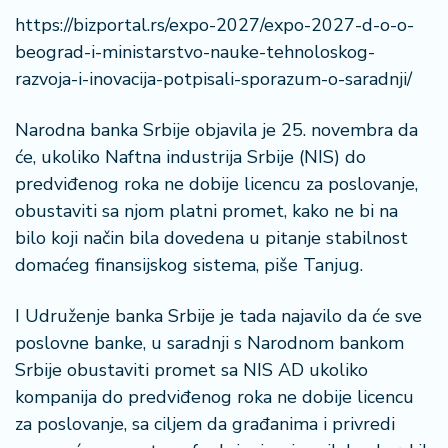
š
a
https://bizportal.rs/expo-2027/expo-2027-d-o-o-
č
beograd-i-ministarstvo-nauke-tehnoloskog-
razvoja-i-inovacija-potpisali-sporazum-o-saradnji/
N
e
Narodna banka Srbije objavila je 25. novembra da
k
će, ukoliko Naftna industrija Srbije (NIS) do
r
predviđenog roka ne dobije licencu za poslovanje,
e
t
obustaviti sa njom platni promet, kako ne bi na
n
bilo koji način bila dovedena u pitanje stabilnost
i
domaćeg finansijskog sistema, piše Tanjug.
n
e
I Udruženje banka Srbije je tada najavilo da će sve
poslovne banke, u saradnji s Narodnom bankom
P
e
Srbije obustaviti promet sa NIS AD ukoliko
n
kompanija do predviđenog roka ne dobije licencu
zi
za poslovanje, sa ciljem da građanima i privredi
o