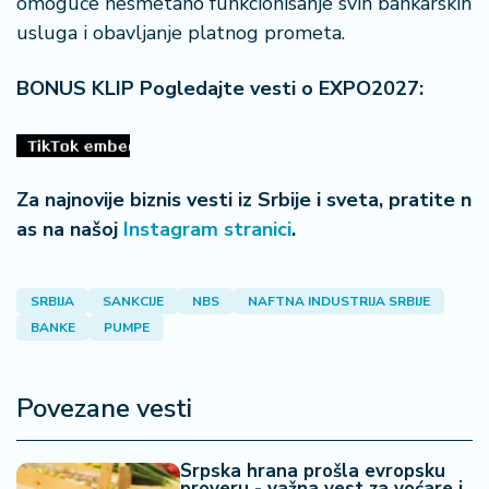
omoguće nesmetano funkcionisanje svih bankarskih
n
i
usluga i obavljanje platnog prometa.
s
a
BONUS KLIP Pogledajte vesti o EXPO2027:
n
i
T
Za najnovije biznis vesti iz Srbije i sveta, pratite n
u
as na našoj
Instagram stranici
.
ri
z
a
m
SRBIJA
SANKCIJE
NBS
NAFTNA INDUSTRIJA SRBIJE
BANKE
PUMPE
K
a
Povezane vesti
ri
j
e
Srpska hrana prošla evropsku
r
proveru - važna vest za voćare i