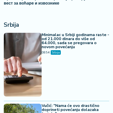
вест за воћаре и извознике
Srbija
Minimalac u Srbiji godinama raste -
od 21.000 dinara do više od
64.000, sada se pregovara o
novom povećanju
08:54
Srbija
Vučić: "Nama će ovo drastično
doprineti povećanju dolazaka