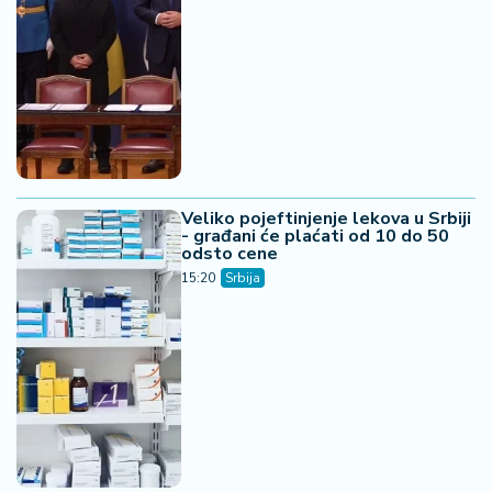
Veliko pojeftinjenje lekova u Srbiji
- građani će plaćati od 10 do 50
odsto cene
15:20
Srbija