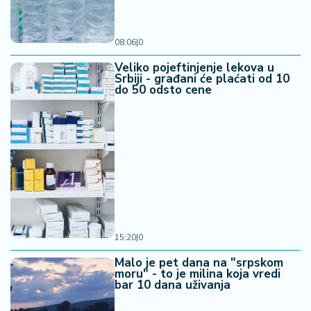
08:06
|
0
Veliko pojeftinjenje lekova u
Srbiji - građani će plaćati od 10
do 50 odsto cene
15:20
|
0
Malo je pet dana na "srpskom
moru" - to je milina koja vredi
bar 10 dana uživanja