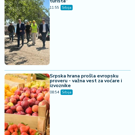
turista"
11:55
Srbija
Srpska hrana prošla evropsku
proveru - važna vest za voćare i
izvoznike
08:54
Srbija