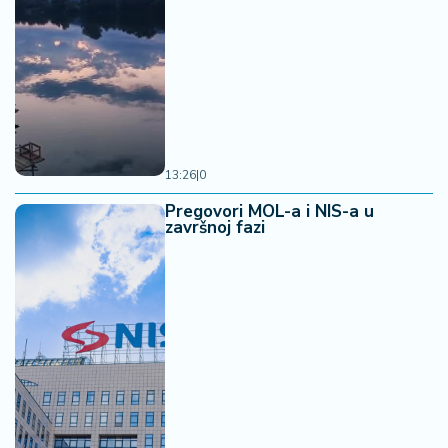
13:26
|
0
Pregovori MOL-a i NIS-a u
završnoj fazi