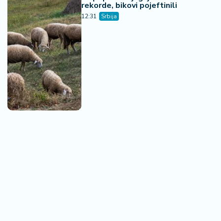
rekorde, bikovi pojeftinili
12:31
Srbija