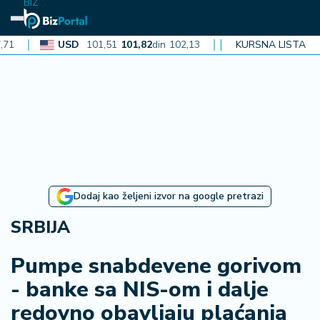
BIZ
USD
101,51
101,82
din
102,13
CAD
72,40
KURSNA LISTA
72,62
din
72,
N
aj
n
o
vi
je
B
Dodaj kao željeni izvor na google pretrazi
i
z
SRBIJA
i
n
Pumpe snabdevene gorivom
f
- banke sa NIS-om i dalje
o
redovno obavljaju plaćanja