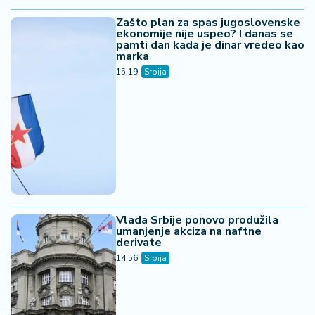
Zašto plan za spas jugoslovenske
ekonomije nije uspeo? I danas se
pamti dan kada je dinar vredeo kao
marka
15:19
Srbija
Vlada Srbije ponovo produžila
umanjenje akciza na naftne
derivate
14:56
Srbija