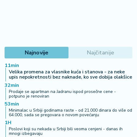
Najnovije
Najčitanije
11min
Velika promena za vlasnike kuća i stanova - za neke
upis nepokretnosti bez naknade, ko sve dobija olakšice
32min
Prodaje se apartman na Jadranu ispod prosečne cene -
potpuno je renoviran
53min
Minimalac u Srbiji godinama raste - od 21.000 dinara do više od
64.000, sada se pregovara o novom povećanju
1H
Poslovi koji su nekada u Srbiji bili veoma cenjeni - danas ih
mnogi izbegavaju