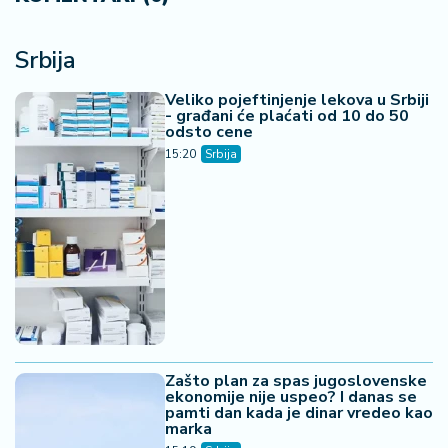
Srbija
Veliko pojeftinjenje lekova u Srbiji
- građani će plaćati od 10 do 50
odsto cene
15:20
Srbija
Zašto plan za spas jugoslovenske
ekonomije nije uspeo? I danas se
pamti dan kada je dinar vredeo kao
marka