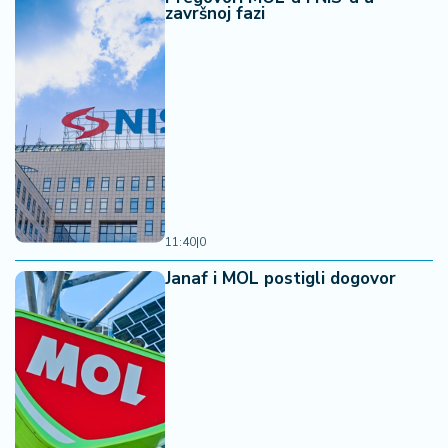
završnoj fazi
11:40
|
0
Janaf i MOL postigli dogovor