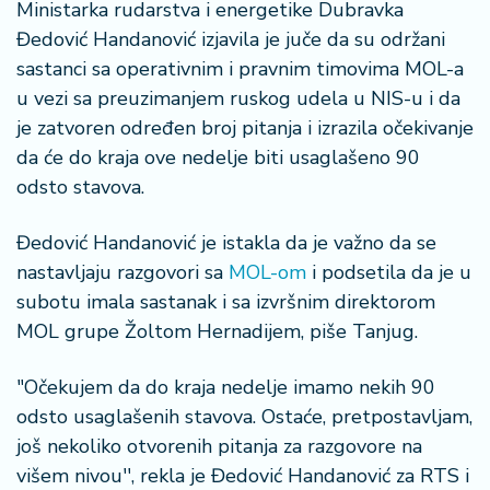
n
Ministarka rudarstva i energetike Dubravka
i
Đedović Handanović izjavila je juče da su održani
s
sastanci sa operativnim i pravnim timovima MOL-a
a
u vezi sa preuzimanjem ruskog udela u NIS-u i da
n
je zatvoren određen broj pitanja i izrazila očekivanje
i
da će do kraja ove nedelje biti usaglašeno 90
T
odsto stavova.
u
ri
Đedović Handanović je istakla da je važno da se
z
nastavljaju razgovori sa
MOL-om
i podsetila da je u
a
subotu imala sastanak i sa izvršnim direktorom
m
MOL grupe Žoltom Hernadijem, piše Tanjug.
K
a
"Očekujem da do kraja nedelje imamo nekih 90
ri
odsto usaglašenih stavova. Ostaće, pretpostavljam,
j
još nekoliko otvorenih pitanja za razgovore na
e
višem nivou'', rekla je Đedović Handanović za RTS i
r