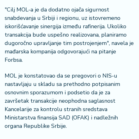
š
a
"Cilj MOL-a je da dodatno ojača sigurnost
č
snabdevanja u Srbiji i regionu, uz istovremeno
iskorišćavanje sinergija između rafinerija. Ukoliko
N
transakcija bude uspešno realizovana, planiramo
e
dugoročno upravljanje tim postrojenjem", navela je
k
r
mađarska kompanija odgovorajući na pitanje
e
Forbsa.
t
n
MOL je konstatovao da se pregovori o NIS-u
i
nastavljaju u skladu sa prethodno potpisanim
n
e
osnovnim sporazumom i podsetio da je za
završetak transakcije neophodna saglasnost
P
Kancelarije za kontrolu stranih sredstava
e
Ministarstva finansija SAD (OFAK) i nadležnih
n
organa Republike Srbije.
zi
o