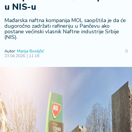
u NIS-u
R
e
g
Mađarska naftna kompanija MOL saopštila je da će
i
dugoročno zadržati rafineriju u Pančevu ako
postane većinski vlasnik Naftne industrije Srbije
o
(NIS).
n
Autor:
Marija Bosiljčić
0
S
23.04.2026.
11:18
r
b
ij
a
S
v
e
t
F