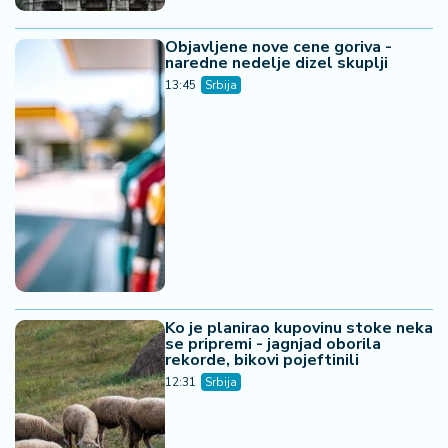
Objavljene nove cene goriva -
naredne nedelje dizel skuplji
13:45
Srbija
Ko je planirao kupovinu stoke neka
se pripremi - jagnjad oborila
rekorde, bikovi pojeftinili
12:31
Srbija