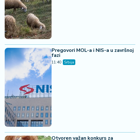
Pregovori MOL-a i NIS-a u završnoj
fazi
11:40
Srbija
Otvoren važan konkurs za