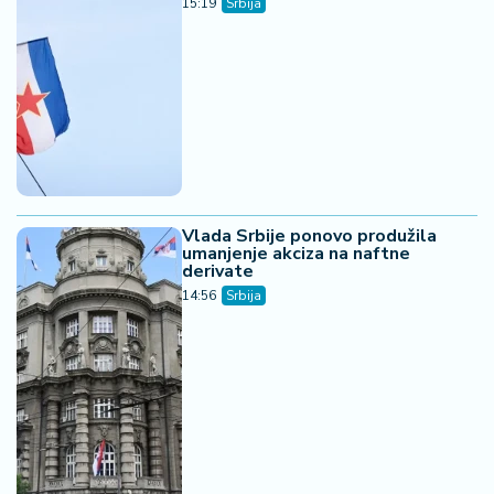
15:19
Srbija
Vlada Srbije ponovo produžila
umanjenje akciza na naftne
derivate
14:56
Srbija