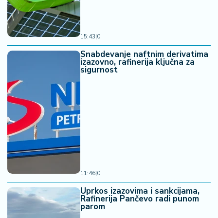
15:43
|
0
Snabdevanje naftnim derivatima
izazovno, rafinerija ključna za
sigurnost
11:46
|
0
Uprkos izazovima i sankcijama,
Rafinerija Pančevo radi punom
parom