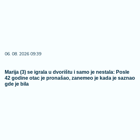
06. 08. 2026 09:39
Marija (3) se igrala u dvorištu i samo je nestala: Posle
42 godine otac je pronašao, zanemeo je kada je saznao
gde je bila