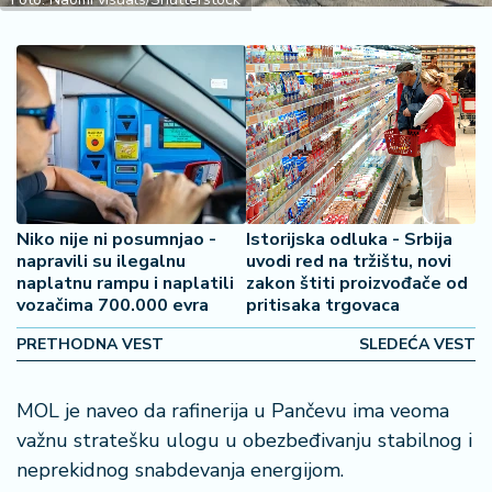
2
7
B
iz
L
if
e
s
Niko nije ni posumnjao -
Istorijska odluka - Srbija
t
napravili su ilegalnu
uvodi red na tržištu, novi
y
naplatnu rampu i naplatili
zakon štiti proizvođače od
l
vozačima 700.000 evra
pritisaka trgovaca
e
PRETHODNA VEST
SLEDEĆA VEST
P
o
MOL je naveo da rafinerija u Pančevu ima veoma
t
važnu stratešku ulogu u obezbeđivanju stabilnog i
r
o
neprekidnog snabdevanja energijom.