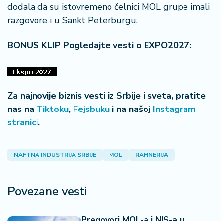
a
dodala da su istovremeno čelnici MOL grupe imali
razgovore i u Sankt Peterburgu.
BONUS KLIP Pogledajte vesti o EXPO2027:
Za najnovije biznis vesti iz Srbije i sveta, pratite
nas na
Tiktoku
,
Fejsbuku
i na našoj
Instagram
stranici
.
NAFTNA INDUSTRIJA SRBIJE
MOL
RAFINERIJA
Povezane vesti
Pregovori MOL-a i NIS-a u