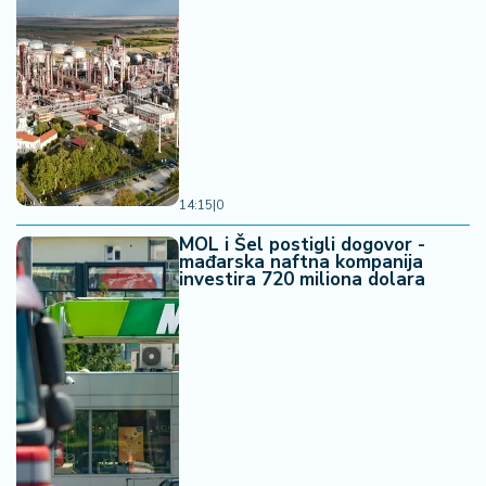
14:15
|
0
MOL i Šel postigli dogovor -
mađarska naftna kompanija
investira 720 miliona dolara