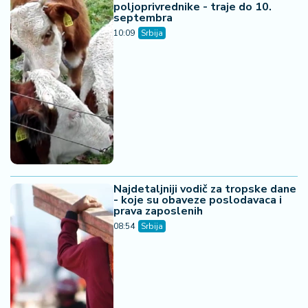
poljoprivrednike - traje do 10.
septembra
10:09
Srbija
Najdetaljniji vodič za tropske dane
- koje su obaveze poslodavaca i
prava zaposlenih
08:54
Srbija