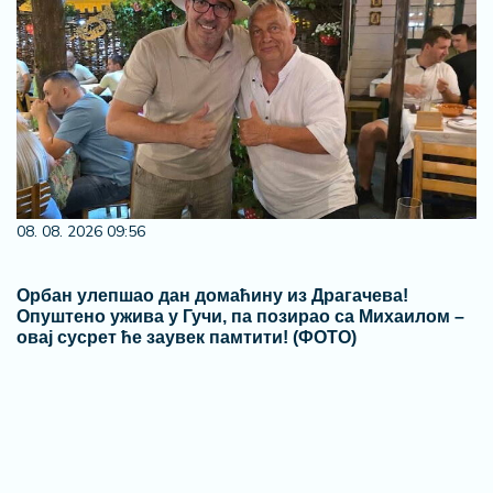
08. 08. 2026 09:56
Oрбан улепшао дан домаћину из Драгачева!
Опуштено ужива у Гучи, па позирао са Михаилом –
овај сусрет ће заувек памтити! (ФОТО)